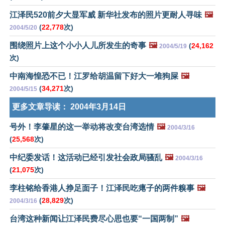
江泽民520前夕大显军威 新华社发布的照片更耐人寻味
🖼️
(
22,778
次)
2004/5/20
围绕照片上这个小小人儿所发生的奇事
🖼️
(
24,162
2004/5/19
次)
中南海惶恐不已！江罗给胡温留下好大一堆狗屎
🖼️
(
34,271
次)
2004/5/15
更多文章导读：
2004年3月14日
号外！李肇星的这一举动将改变台湾选情
🖼️
2004/3/16
(
25,568
次)
中纪委发话！这活动已经引发社会政局骚乱
🖼️
2004/3/16
(
21,075
次)
李柱铭给香港人挣足面子！江泽民吃瘪子的两件糗事
🖼️
(
28,829
次)
2004/3/16
台湾这种新闻让江泽民费尽心思也要“一国两制”
🖼️