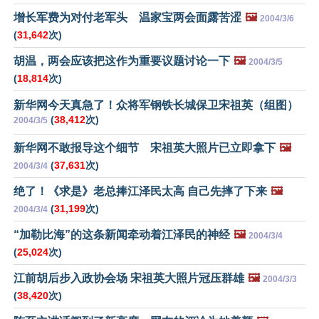
增长军费为对付老军头 温家宝两会面露苦涩
🖼️
2004/3/6
(
31,642
次)
胡温，两会应该把这作为重要议题讨论一下
🖼️
2004/3/5
(
18,814
次)
新华网今天真急了！众将军钢铁长城保卫宋祖英（组图）
(
38,412
次)
2004/3/5
新华网不敢报导这个细节 宋祖英大照片已立即拿下
🖼️
(
37,631
次)
2004/3/4
绝了！《求是》老总捧江泽民太高 自己先摔了下来
🖼️
(
31,199
次)
2004/3/4
“加勒比海”的这条新闻牵动着江泽民的神经
🖼️
2004/3/4
(
25,024
次)
江前胡后步入政协会场 宋祖英大照片冠压群雄
🖼️
2004/3/3
(
38,420
次)