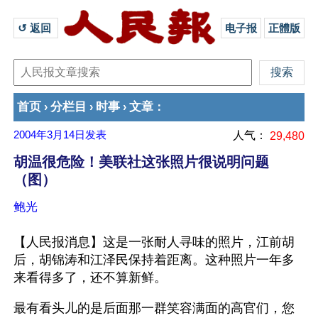
↺ 返回 
电子报
正體版
首页
分栏目
时事
文章
›
›
›
：
2004年3月14日
发表
人气：
29,480
胡温很危险！美联社这张照片很说明问题
（图）
鲍光
【人民报消息】这是一张耐人寻味的照片，江前胡
后，胡锦涛和江泽民保持着距离。这种照片一年多
来看得多了，还不算新鲜。
最有看头儿的是后面那一群笑容满面的高官们，您