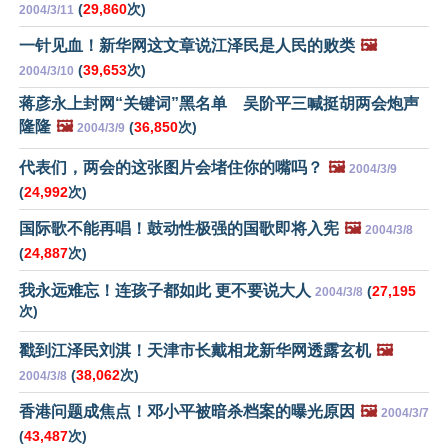
(
29,860
次)
2004/3/11
一针见血！新华网这文章说江泽民是人民的败类
🖼️
(
39,653
次)
2004/3/10
蒋彦永上封网“关键词”黑名单 吴阶平三喊挺胡两会炮声
隆隆
🖼️
(
36,850
次)
2004/3/9
代表们，两会的这张图片会堵住你的嘴吗？
🖼️
2004/3/9
(
24,992
次)
国际歌不能再唱！鼓动性极强的国歌即将入宪
🖼️
2004/3/8
(
24,887
次)
我永远难忘！连孩子都如此 更不要说大人
(
27,195
2004/3/8
次)
戳到江泽民刘淇！天津市长戴相龙新华网透露玄机
🖼️
(
38,062
次)
2004/3/8
香港问题成焦点！邓小平被暗杀档案的曝光原因
🖼️
2004/3/7
(
43,487
次)