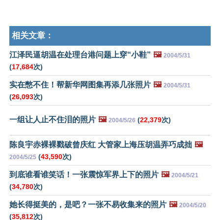
相关文章：
江泽民逼胡温在处理台港问题上穿“小鞋”
🖼️
2004/5/31
(
17,684
次)
实在憋不住！帮新华网图集再添几张照片
🖼️
2004/5/31
(
26,093
次)
一组让人止不住泪的照片
🖼️
(
22,379
次)
2004/5/26
陈良宇赤裸裸戳破曾庆红 大管家上海压胡温弄巧成拙
🖼️
(
43,590
次)
2004/5/25
到底谁看谁笑话！一张震惊军界上下的照片
🖼️
2004/5/21
(
34,780
次)
她长得挺美的，是吧？一张不易收集来的照片
🖼️
2004/5/20
(
35,812
次)