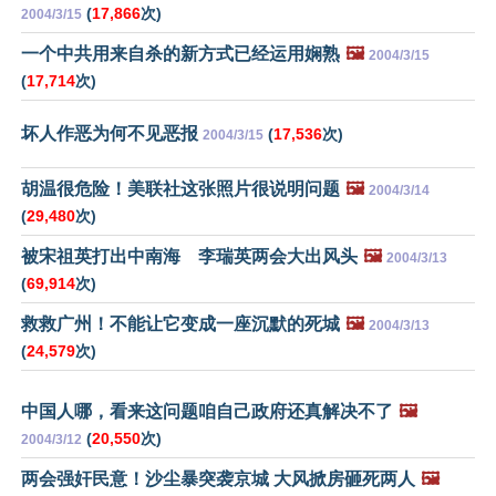
(
17,866
次)
2004/3/15
一个中共用来自杀的新方式已经运用娴熟
🖼️
2004/3/15
(
17,714
次)
坏人作恶为何不见恶报
(
17,536
次)
2004/3/15
胡温很危险！美联社这张照片很说明问题
🖼️
2004/3/14
(
29,480
次)
被宋祖英打出中南海 李瑞英两会大出风头
🖼️
2004/3/13
(
69,914
次)
救救广州！不能让它变成一座沉默的死城
🖼️
2004/3/13
(
24,579
次)
中国人哪，看来这问题咱自己政府还真解决不了
🖼️
(
20,550
次)
2004/3/12
两会强奸民意！沙尘暴突袭京城 大风掀房砸死两人
🖼️