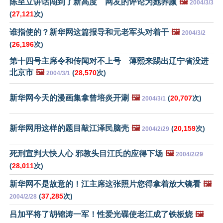
陈至立讲话闯到了新高度 网友的评论为她养颜
🖼️
2004/3/3
(
27,121
次)
谁指使的？新华网这篇报导和元老军头对着干
🖼️
2004/3/2
(
26,196
次)
第十四号主席令和传闻对不上号 薄熙来踢出辽宁省没进
北京市
🖼️
(
28,570
次)
2004/3/1
新华网今天的漫画集拿曾培炎开涮
🖼️
(
20,707
次)
2004/3/1
新华网用这样的题目敲江泽民脑壳
🖼️
(
20,159
次)
2004/2/29
死刑宣判大快人心 邪教头目江氏的应得下场
🖼️
2004/2/29
(
28,011
次)
新华网不是故意的！江主席这张照片您得拿着放大镜看
🖼️
(
37,285
次)
2004/2/28
吕加平将了胡锦涛一军！性爱光碟使老江成了铁板烧
🖼️