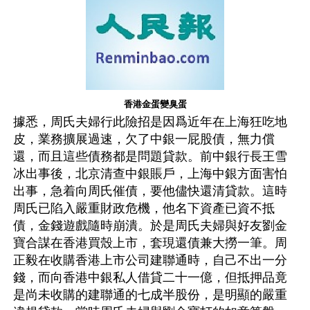
香港金蛋變臭蛋
據悉，周氏夫婦行此險招是因爲近年在上海狂吃地
皮，業務擴展過速，欠了中銀一屁股債，無力償
還，而且這些債務都是問題貸款。前中銀行長王雪
冰出事後，北京清查中銀賬戶，上海中銀方面害怕
出事，急着向周氏催債，要他儘快還清貸款。這時
周氏已陷入嚴重財政危機，他名下資產已資不抵
債，金錢遊戲隨時崩潰。於是周氏夫婦與好友劉金
寶合謀在香港買殼上市，套現還債兼大撈一筆。周
正毅在收購香港上市公司建聯通時，自己不出一分
錢，而向香港中銀私人借貸二十一億，但抵押品竟
是尚未收購的建聯通的七成半股份，是明顯的嚴重