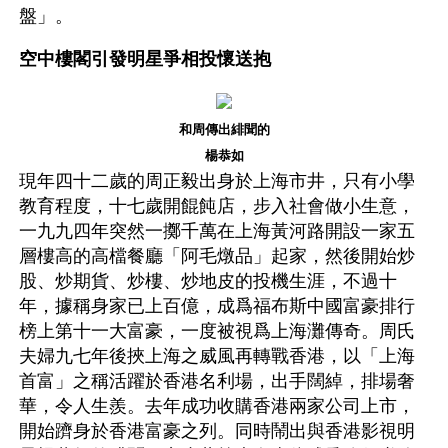
盤」。
空中樓閣引發明星爭相投懷送抱
和周傳出緋聞的
楊恭如
現年四十二歲的周正毅出身於上海市井，只有小學
教育程度，十七歲開餛飩店，步入社會做小生意，
一九九四年突然一擲千萬在上海黃河路開設一家五
層樓高的高檔餐廳「阿毛燉品」起家，然後開始炒
股、炒期貨、炒樓、炒地皮的投機生涯，不過十
年，據稱身家已上百億，成爲福布斯中國富豪排行
榜上第十一大富豪，一度被視爲上海灘傳奇。周氏
夫婦九七年後挾上海之威風再轉戰香港，以「上海
首富」之稱活躍於香港名利場，出手闊綽，排場奢
華，令人生羨。去年成功收購香港兩家公司上市，
開始躋身於香港富豪之列。同時鬧出與香港影視明