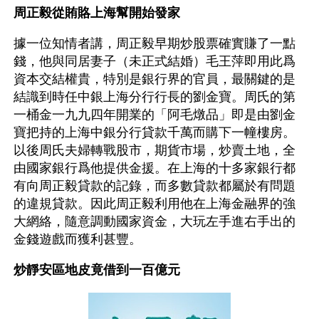
周正毅從賄賂上海幫開始發家
據一位知情者講，周正毅早期炒股票確實賺了一點
錢，他與同居妻子（未正式結婚）毛王萍即用此爲
資本交結權貴，特別是銀行界的官員，最關鍵的是
結識到時任中銀上海分行行長的劉金寶。周氏的第
一桶金一九九四年開業的「阿毛燉品」即是由劉金
寶把持的上海中銀分行貸款千萬而購下一幢樓房。
以後周氏夫婦轉戰股市，期貨市場，炒賣土地，全
由國家銀行爲他提供金援。在上海的十多家銀行都
有向周正毅貸款的記錄，而多數貸款都屬於有問題
的違規貸款。因此周正毅利用他在上海金融界的強
大網絡，隨意調動國家資金，大玩左手進右手出的
金錢遊戲而獲利甚豐。
炒靜安區地皮竟借到一百億元