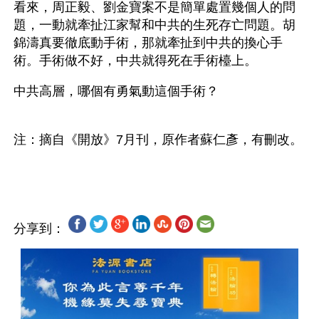
看來，周正毅、劉金寶案不是簡單處置幾個人的問
題，一動就牽扯江家幫和中共的生死存亡問題。胡
錦濤真要徹底動手術，那就牽扯到中共的換心手
術。手術做不好，中共就得死在手術檯上。
中共高層，哪個有勇氣動這個手術？
注：摘自《開放》7月刊，原作者蘇仁彥，有刪改。
分享到：