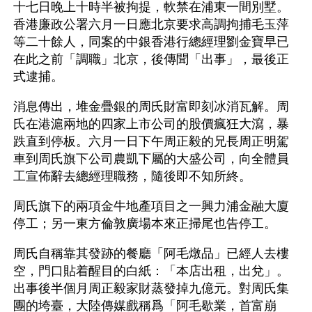
十七日晚上十時半被拘提，軟禁在浦東一間別墅。
香港廉政公署六月一日應北京要求高調拘捕毛玉萍
等二十餘人，同案的中銀香港行總經理劉金寶早已
在此之前「調職」北京，後傳聞「出事」，最後正
式逮捕。
消息傳出，堆金疊銀的周氏財富即刻冰消瓦解。周
氏在港滬兩地的四家上市公司的股價瘋狂大瀉，暴
跌直到停板。六月一日下午周正毅的兄長周正明駕
車到周氏旗下公司農凱下屬的大盛公司，向全體員
工宣佈辭去總經理職務，隨後即不知所終。
周氏旗下的兩項金牛地產項目之一興力浦金融大廈
停工；另一東方倫敦廣場本來正掃尾也告停工。
周氏自稱靠其發跡的餐廳「阿毛燉品」已經人去樓
空，門口貼着醒目的白紙：「本店出租，出兌」。
出事後半個月周正毅家財蒸發掉九億元。對周氏集
團的垮臺，大陸傳媒戲稱爲「阿毛歇業，首富崩