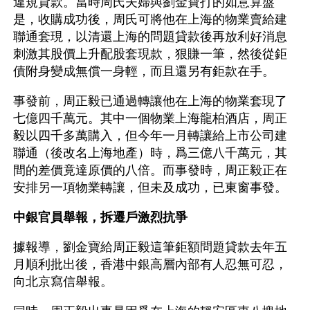
違規貸款。當時周氏夫婦與劉金寶打的如意算盤
是，收購成功後，周氏可將他在上海的物業賣給建
聯通套現，以清還上海的問題貸款後再放利好消息
刺激其股價上升配股套現款，狠賺一筆，然後從鉅
債附身變成無償一身輕，而且還另有鉅款在手。
事發前，周正毅已通過轉讓他在上海的物業套現了
七億四千萬元。其中一個物業上海龍柏酒店，周正
毅以四千多萬購入，但今年一月轉讓給上市公司建
聯通（後改名上海地產）時，爲三億八千萬元，其
間的差價竟達原價的八倍。而事發時，周正毅正在
安排另一項物業轉讓，但未及成功，已東窗事發。
中銀官員舉報，拆遷戶激烈抗爭
據報導，劉金寶給周正毅這筆鉅額問題貸款去年五
月順利批出後，香港中銀高層內部有人忍無可忍，
向北京寫信舉報。