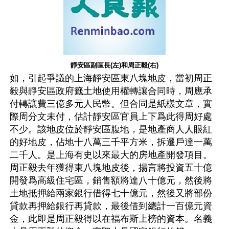
靜安區副區長(左)和周正毅(右)
如，引起爭議的上海靜安區東八塊地皮，當初周正
毅與靜安區政府籤土地使用權轉讓合同時，周應承
付轉讓費三億多元人民幣。但合同是紙樣文章，實
際周分文未付，估計靜安區官員上下爲此得周好處
不少。該地皮位於靜安區腹地，是地產商人人眼紅
的好地皮，佔地十八萬三千平方米，拆遷戶達一萬
二千人。是上海有史以來最大的房地產開發項目。
周正毅去年獲得東八塊地皮後，揚言將投資五十億
開發爲高級住宅區，銷售額將達八十億元，然後將
土地抵押給兩家銀行借得七十億元，然後又將部份
貸款再押給銀行再貸款，最後借到總計一百億元資
金，此即是周正毅得以在福布斯上榜的資本。名義