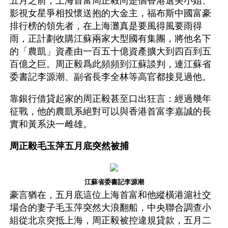
五月之前，上海首富周正毅尚是個香港選美小姐、
影視女星爭相投懷送抱的大金主，福布斯中國富豪
排行榜的領先者，在上海灘真是要風得風要雨得
雨，正計劃收購江蘇兩家大型國有集團，將他名下
的「農凱」資產由一百五十億資產擴大到四百到五
百億之巨。周正毅爲此頻頻到江蘇談判，連江蘇省
委書記李源潮、副省長李全林等高官都接見過他。
靠銀行借貸起家的周正毅甚至口出狂言：經過幾年
征戰，他的農凱系絕對可以與香港首富李嘉誠的長
實和黃系決一雌雄。
周正毅毛玉萍五月底突然被捕
江蘇省委書記李源潮
豪言猶在，五月底這位上海首富和他縱橫港滬社交
場合的妻子毛玉萍突然大浪翻船，中央聯合調查小
組從北京突抵上海，周正毅被控違規貸款，五月二