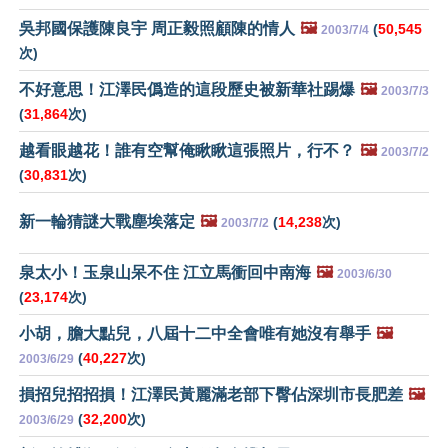
吳邦國保護陳良宇 周正毅照顧陳的情人
🖼️
(
50,545
2003/7/4
次)
不好意思！江澤民僞造的這段歷史被新華社踢爆
🖼️
2003/7/3
(
31,864
次)
越看眼越花！誰有空幫俺瞅瞅這張照片，行不？
🖼️
2003/7/2
(
30,831
次)
新一輪猜謎大戰塵埃落定
🖼️
(
14,238
次)
2003/7/2
泉太小！玉泉山呆不住 江立馬衝回中南海
🖼️
2003/6/30
(
23,174
次)
小胡，膽大點兒，八屆十二中全會唯有她沒有舉手
🖼️
(
40,227
次)
2003/6/29
損招兒招招損！江澤民黃麗滿老部下臀佔深圳市長肥差
🖼️
(
32,200
次)
2003/6/29