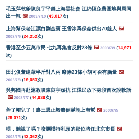
毛玉萍乾爹陳良宇平趟上海黑社會 江綿恆免費圈地與周同
出一輒
🖼️
(
43,017
次)
2003/7/10
上海幫保老江漂白劉金寶 王雪冰爲保命供出70餘人
🖼️
(
24,252
次)
2003/7/9
香港至少五萬市民 七九再集會反對23條
🖼️
(
14,971
2003/7/9
次)
田北俊董建華半斤對八兩 廢除23條小胡可否有膽量
🖼️
(
19,053
次)
2003/7/8
吳邦國再赴滬教唆陳良宇頑抗 江澤民放下身段首次說軟話
🖼️
(
44,939
次)
2003/7/7
蓋了帽兒了！癟三週正毅癟倒滿朝上海幫
🖼️
2003/7/5
(
29,071
次)
喂，聽說了嗎？咬爛模特乳頭的那位將任北京市長
🖼️
(
43,362
次)
2003/7/5