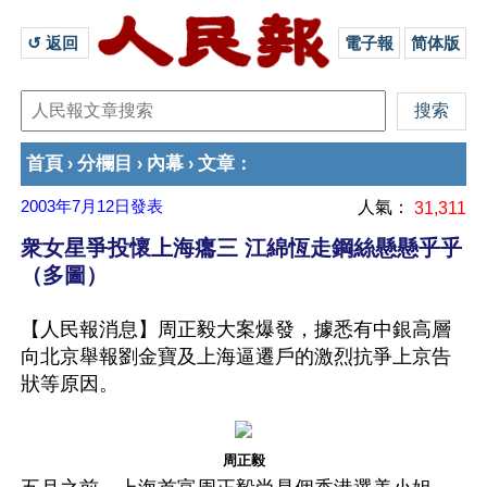
↺ 返回 
電子報
简体版
首頁
分欄目
內幕
文章
›
›
›
：
2003年7月12日
發表
人氣：
31,311
衆女星爭投懷上海癟三 江綿恆走鋼絲懸懸乎乎
（多圖）
【人民報消息】周正毅大案爆發，據悉有中銀高層
向北京舉報劉金寶及上海逼遷戶的激烈抗爭上京告
狀等原因。
周正毅