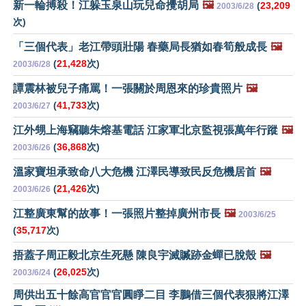
新一輪搏殺！江躲玉泉山玩兒命攪胡局
🖼️
(
23,209
2003/6/28
次)
「三個代表」老江帶頭壯陽 春藥局長猶如春筍般成長
🖼️
(
21,428
次)
2003/6/28
譚震林被兒子痛罵！一張關於周恩來的珍貴照片
🖼️
(
41,733
次)
2003/6/27
江外甥上海竊聽朱熔基電話 江家軍北京監視張萬年行蹤
🖼️
(
36,868
次)
2003/6/26
溫家寶坦承致命八大危機 江澤民導致民反危機居首
🖼️
(
21,426
次)
2003/6/26
江整廣東幫的故事！一張照片整掉廣州市長
🖼️
2003/6/25
(
35,717
次)
捂蓋子周正毅北京生死懸 陳良宇滅贓跡金蟬已脫殼
🖼️
(
26,025
次)
2003/6/24
周供出五十餘高官官官圓睜二目 李鵬借三個代表狠將江澤