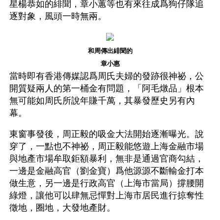
星楊恭如的緋聞，章小蕙等也有來往成爲狗仔隊追
逐對象，風頭一時無兩。
和周傳出緋聞的
章小惠
當時即有香港傳媒認爲周氏夫婦的發跡很神祕，公
開質疑兩人的第一桶金有問題，「阿毛燉品」根本
無可能如周氏所說年賺千萬，其暴發歷史另有內
幕。
東窗事發後，周正毅的吸金大法開始逐漸曝光。說
穿了，一點也不神祕，周正毅能悠遊上海金融市場
與地產市場牟取鉅額暴利，無非是通過官商勾結，
一邊是金融高官（劉金寶）爲他源源不斷輸金打本
做生意，另一邊是行政高官（上海市當局）撐腰開
綠燈，讓他可以肆無忌憚對上海市居民進行掠奪性
徵地，圈地，大發地產財。