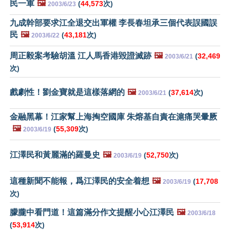
民一軍
🖼️
(
44,573
次)
2003/6/23
九成幹部要求江全退交出軍權 李長春坦承三個代表誤國誤
民
🖼️
(
43,181
次)
2003/6/22
周正毅案考驗胡溫 江人馬香港毀證滅跡
🖼️
(
32,469
2003/6/21
次)
戲劇性！劉金寶就是這樣落網的
🖼️
(
37,614
次)
2003/6/21
金融黑幕！江家幫上海掏空國庫 朱熔基自責在滬痛哭暈厥
🖼️
(
55,309
次)
2003/6/19
江澤民和黃麗滿的羅曼史
🖼️
(
52,750
次)
2003/6/19
這種新聞不能報，爲江澤民的安全着想
🖼️
(
17,708
2003/6/19
次)
朦朧中看門道！這篇滿分作文提醒小心江澤民
🖼️
2003/6/18
(
53,914
次)