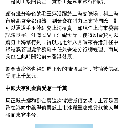
上是周正毅的資金，實際上是國家銀行的錢。
頗有幾分姿色的毛玉萍活躍於上海交際場，與上海
市府高官全都很熟。劉金寶在財力上支持周氏，則
可以通過毛玉萍結交上海權貴，如現任上海市委書
記陳良宇、江澤民兒子江綿恆等，使得劉金寶可以
躋身上海幫行列，得以九七年八月調來香港升任中
銀港澳管理處常務副主任兼香港分行總經理。而周
氏也在此時開始前來香港發展。
劉金寶當然也得到周正毅的慷慨回贈，被捕後供認
受賄上千萬元。
中銀大亨劉金寶受賄一千萬
周正毅夫婦和劉金寶這次慘遭滅頂之災，主要是因
爲在港向中銀舉債買殼上市涉嚴重違規貸款被人舉
報而東窗事發。