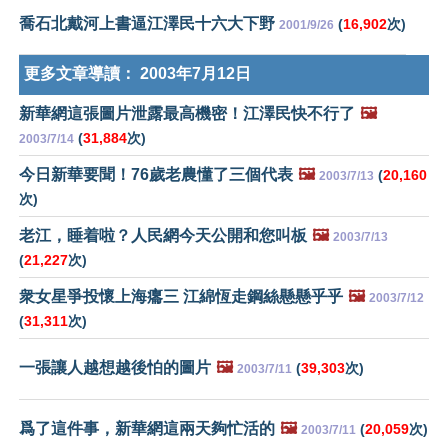
喬石北戴河上書逼江澤民十六大下野
(
16,902
次)
2001/9/26
更多文章導讀：
2003年7月12日
新華網這張圖片泄露最高機密！江澤民快不行了
🖼️
(
31,884
次)
2003/7/14
今日新華要聞！76歲老農懂了三個代表
🖼️
(
20,160
2003/7/13
次)
老江，睡着啦？人民網今天公開和您叫板
🖼️
2003/7/13
(
21,227
次)
衆女星爭投懷上海癟三 江綿恆走鋼絲懸懸乎乎
🖼️
2003/7/12
(
31,311
次)
一張讓人越想越後怕的圖片
🖼️
(
39,303
次)
2003/7/11
爲了這件事，新華網這兩天夠忙活的
🖼️
(
20,059
次)
2003/7/11