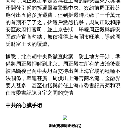
同時，周正毅出事是因爲在上海的靜安區東八塊地
產開發引起的拆遷風波驚動中央。簽約前周正毅答
應付出五億多拆遷費，但到拆遷時只繳了一千萬元
的首期不了了之，拆遷戶激烈抗爭，與周正毅和靜
安區政府打官司，並上京告狀，舉報周正毅與靜安
區政府官商勾結，無償獲得上海鬧市旺地，導致周
氏財富王國的覆滅。
據悉，北京胡中央爲徹查此案，防止地方干涉，準
備將周正毅押解到北京。周正毅在所有的政治後臺
被隔斷後已向中央坦白交待出與上海官場的種種不
法關係，牽連甚廣，周供出上海官商名流，金融界
要人甚多，甚至包括與前任上海市委書記黃菊和現
任市委書記陳良宇之間的交情。
中共的心臟手術
劉金寶和周正毅(右)