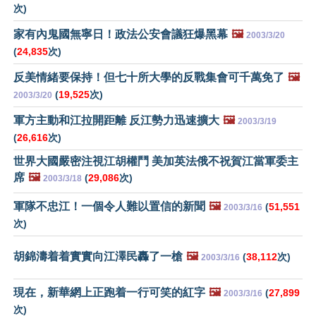
次)
家有內鬼國無寧日！政法公安會議狂爆黑幕
🖼️
2003/3/20
(
24,835
次)
反美情緒要保持！但七十所大學的反戰集會可千萬免了
🖼️
(
19,525
次)
2003/3/20
軍方主動和江拉開距離 反江勢力迅速擴大
🖼️
2003/3/19
(
26,616
次)
世界大國嚴密注視江胡權鬥 美加英法俄不祝賀江當軍委主
席
🖼️
(
29,086
次)
2003/3/18
軍隊不忠江！一個令人難以置信的新聞
🖼️
(
51,551
2003/3/16
次)
胡錦濤着着實實向江澤民轟了一槍
🖼️
(
38,112
次)
2003/3/16
現在，新華網上正跑着一行可笑的紅字
🖼️
(
27,899
2003/3/16
次)