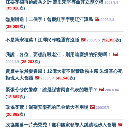
江耍花招再施緩兵之計 萬里宋平等命其立即交權
2003/3/9
(
35,816
次)
臨別贈送十二個字！曾慶紅字字明貶江澤民
🖼️
2003/3/8
(
38,006
次)
不是爲宋祖英！江澤民昨晚通宵沒睡
🖼️
(
52,396
次)
2003/3/7
我說，各位，要想謀殺老江，別用這麼損的招兒啊！
🖼️
(
29,203
次)
2003/3/5
賈慶林依然耍春風！12億大案不影響政協主席 朱熔基心死
拒現人大會議
🖼️
(
43,540
次)
2003/3/4
緊張兮兮的警察！誰是謀害兩會代表的殺手？
🖼️
2003/3/4
(
18,884
次)
政協花絮！渴望安樂死的巴金還大有用場
🖼️
2003/3/3
(
20,882
次)
政協開幕一片光禿禿！黨和國家領導人蹊蹺地步入會場
🖼️