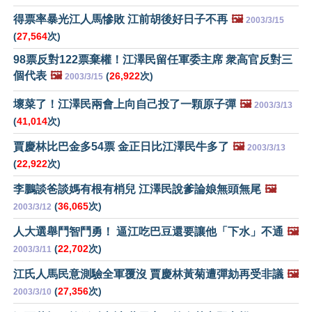
得票率暴光江人馬慘敗 江前胡後好日子不再
🖼️
2003/3/15
(
27,564
次)
98票反對122票棄權！江澤民留任軍委主席 衆高官反對三
個代表
🖼️
(
26,922
次)
2003/3/15
壞菜了！江澤民兩會上向自己投了一顆原子彈
🖼️
2003/3/13
(
41,014
次)
賈慶林比巴金多54票 金正日比江澤民牛多了
🖼️
2003/3/13
(
22,922
次)
李鵬談爸談媽有根有梢兒 江澤民說爹論娘無頭無尾
🖼️
(
36,065
次)
2003/3/12
人大選舉鬥智鬥勇！ 逼江吃巴豆還要讓他「下水」不通
🖼️
(
22,702
次)
2003/3/11
江氏人馬民意測驗全軍覆沒 賈慶林黃菊遭彈劾再受非議
🖼️
(
27,356
次)
2003/3/10