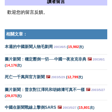
讀者留言
歡迎您的留言反饋。
相關文章：
本週的中國新聞人物毛劉周
(
15,982
次)
2003/6/5
圖片新聞：穩定壓倒一切──中國一夜攻克非典
🖼️
2003/6/1
(
14,176
次)
死亡一千萬與官方新聞
🖼️
(
12,799
次)
2003/5/29
圖片新聞：普京對江澤民和胡錦濤可真不一樣
🖼️
2003/5/27
(
29,075
次)
中國在新聞戰線上擊倒SARS
🖼️
(
15,801
次)
2003/5/27