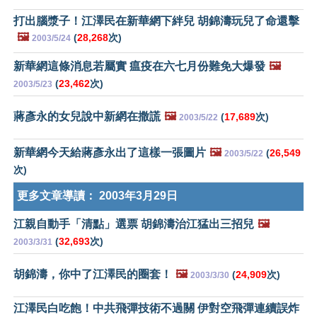
打出腦漿子！江澤民在新華網下絆兒 胡錦濤玩兒了命還擊
🖼️
(
28,268
次)
2003/5/24
新華網這條消息若屬實 瘟疫在六七月份難免大爆發
🖼️
(
23,462
次)
2003/5/23
蔣彥永的女兒說中新網在撒謊
🖼️
(
17,689
次)
2003/5/22
新華網今天給蔣彥永出了這樣一張圖片
🖼️
(
26,549
2003/5/22
次)
更多文章導讀：
2003年3月29日
江親自動手「清點」選票 胡錦濤治江猛出三招兒
🖼️
(
32,693
次)
2003/3/31
胡錦濤，你中了江澤民的圈套！
🖼️
(
24,909
次)
2003/3/30
江澤民白吃飽！中共飛彈技術不過關 伊對空飛彈連續誤炸