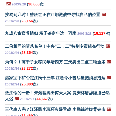
🖼️
(
30,068
次)
2003/2/28
挨骂到几时！曾庆红正在江胡激战中寻找自己的位置
🖼️
(
23,156
次)
2003/2/28
九成八贪官养情妇 亲子鉴定年达十万宗
(
18,127
次)
2003/2/28
二份相同的暗杀名单！中央“二．二”特别专案组在行动
🖼️
(
28,354
次)
2003/2/26
为何？！高干子女移民年增四万 三天卖出二点二吨金条
🖼️
(
23,272
次)
2003/2/26
温家宝下矿否定江氏十三年 江急令小曾尽量把消息拖延
🖼️
(
25,809
次)
2003/2/24
致江命的一击！朱熔基揭出惊天大案 贾庆林请辞隐退已然
太迟
🖼️
(
44,667
次)
2003/2/23
三代表入宪？江泽民李瑞环火爆舌战 李鹏锦涛腹背夹击
🖼️
(
33,480
次)