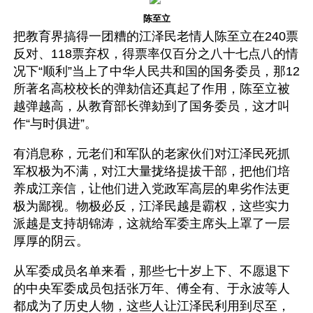
陈至立
把教育界搞得一团糟的江泽民老情人陈至立在240票
反对、118票弃权，得票率仅百分之八十七点八的情
况下“顺利”当上了中华人民共和国的国务委员，那12
所著名高校校长的弹劾信还真起了作用，陈至立被
越弹越高，从教育部长弹劾到了国务委员，这才叫
作“与时俱进”。
有消息称，元老们和军队的老家伙们对江泽民死抓
军权极为不满，对江大量拢络提拔干部，把他们培
养成江亲信，让他们进入党政军高层的卑劣作法更
极为鄙视。物极必反，江泽民越是霸权，这些实力
派越是支持胡锦涛，这就给军委主席头上罩了一层
厚厚的阴云。
从军委成员名单来看，那些七十岁上下、不愿退下
的中央军委成员包括张万年、傅全有、于永波等人
都成为了历史人物，这些人让江泽民利用到尽至，