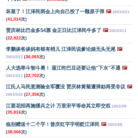
坏菜了！江泽民两会上向自己投了一颗原子弹
🖼️
2003/3/13
(
41,014
次)
贾庆林比巴金多54票 金正日比江泽民牛多了
🖼️
2003/3/13
(
22,922
次)
李鹏谈爸谈妈有根有梢儿 江泽民说爹论娘无头无尾
🖼️
(
36,065
次)
2003/3/12
人大选举斗智斗勇！ 逼江吃巴豆还要让他“下水”不通
🖼️
(
22,702
次)
2003/3/11
江氏人马民意测验全军覆没 贾庆林黄菊遭弹劾再受非议
🖼️
(
27,356
次)
2003/3/10
江耍花招再施缓兵之计 万里宋平等命其立即交权
2003/3/9
(
35,816
次)
临别赠送十二个字！曾庆红字字明贬江泽民
🖼️
2003/3/8
(
38,006
次)