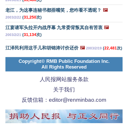
2003/2/23
老江，为这事连秘书都捂嘴笑，您咋看不透呢？
🖼️
(
31,250
次)
2003/2/22
江宴请军头拉开内战序幕 九常委背叛其自有苦衷
🖼️
(
31,134
次)
2003/2/21
江泽民利用这手儿和胡锦涛讨价还价
🖼️
(
22,481
次)
2003/2/19
Copyright© RMB Public Foundation Inc.
All Rights Reserved
人民报网站服务条款
关于我们
反馈信箱：
editor@renminbao.com