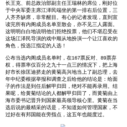
长王克、前总政治部副主任王瑞林的席位，刚好位
于中央军委主席江泽民端坐的第一排右后位置，三
人齐齐缺席，非常醒目。有心的记者发现，直到宣
读完所有内阁成员名单至散会，亦不见三人露面。
这明明白白地说明他们拒绝投票，他们不堪忍受在
这场江泽民导演的戏中顺从地扮演一个让江喜欢的
角色，投选江指定的人选！
公布当选内阁成员名单时，在167票反对、89票弃
权，得票率仅百分之九十一点三的情况下，把上海
好市长徐匡迪挤走的黄菊高兴地当上了副总理，去
年中纪委根据举报和调查之后给他的结论是：给面
子的作法是到任后解甲归田，绝对不能再录用。结
果呢，给黄菊结论的人都解甲归田了，而黄菊由上
海市委书记晋升到国家最高领导核心里。黄菊在当
选后说的最精采的话是，不知道如何管理国家，不
过好在有邦国能在旁指点，这五年也能度过。