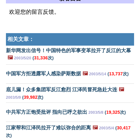
欢迎您的留言反馈。
相关文章：
新华网发出信号！中国特色的军事变革拉开了反江的大幕
🖼️
(
31,336
次)
2003/5/20
中国军方拒透露军人感染萨斯数据
🖼️
(
13,737
次)
2003/5/14
底儿漏！众多集团军反江愈烈 江泽民冒死急赴大连
🖼️
(
39,982
次)
2003/5/9
中共军方正饱受批评 指向已呼之欲出
(
19,325
次)
2003/5/8
江家帮和江泽民拉开了难以弥合的距离
🖼️
(
30,417
2003/5/4
次)