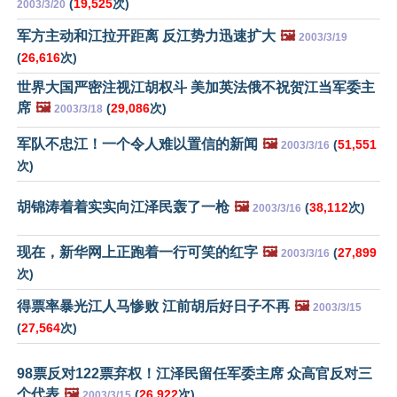
(
19,525
次)
2003/3/20
军方主动和江拉开距离 反江势力迅速扩大
🖼️
2003/3/19
(
26,616
次)
世界大国严密注视江胡权斗 美加英法俄不祝贺江当军委主
席
🖼️
(
29,086
次)
2003/3/18
军队不忠江！一个令人难以置信的新闻
🖼️
(
51,551
2003/3/16
次)
胡锦涛着着实实向江泽民轰了一枪
🖼️
(
38,112
次)
2003/3/16
现在，新华网上正跑着一行可笑的红字
🖼️
(
27,899
2003/3/16
次)
得票率暴光江人马惨败 江前胡后好日子不再
🖼️
2003/3/15
(
27,564
次)
98票反对122票弃权！江泽民留任军委主席 众高官反对三
个代表
🖼️
(
26,922
次)
2003/3/15