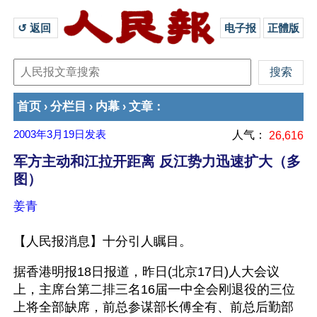
↺ 返回 
电子报
正體版
首页
分栏目
内幕
文章
›
›
›
：
2003年3月19日
发表
人气：
26,616
军方主动和江拉开距离 反江势力迅速扩大（多
图）
姜青
【人民报消息】十分引人瞩目。
据香港明报18日报道，昨日(北京17日)人大会议
上，主席台第二排三名16届一中全会刚退役的三位
上将全部缺席，前总参谋部长傅全有、前总后勤部