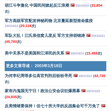
胡江斗争激化 中国民间掀起反江浪潮
🖼️
(
31,854
2003/4/30
次)
军方高级军官配发神秘药物 北京蔓延新型致命瘟疫
(
20,116
次)
2003/4/24
军队大乱！江氏亲信窝儿里反 军方支持胡锦涛
🖼️
2003/4/21
(
45,793
次)
美中关系不是美国和江泽民的关系
🖼️
(
15,459
次)
2003/4/15
更多文章导读：
2003年3月19日
为何李纪周等多位高官判刑后纷纷寻死
🖼️
(
42,735
2003/3/21
次)
家有内鬼国无宁日！政法公安会议狂爆黑幕
🖼️
2003/3/20
(
24,835
次)
反美情绪要保持！但七十所大学的反战集会可千万免了
🖼️