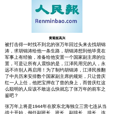
黄菊挺高兴
被打击得一时找不到北的张万年回过头来去找胡锦
涛，求胡锦涛给他一条生路，胡锦涛想到他毕竟在
军事上有经验，准备给他安置一个国家副主席的位
置，可是让所有人震惊的是，江泽民用完的人，永
远不许别人再启用！为了制约胡锦涛，江泽民推翻
了中共历来安排数个国家副主席的规矩，只让曾庆
红一人上任，他把宝押在了曾的身上，而曾庆红这
么聪明的人应该不敢这么快就忘了张万年的前车之
鉴吧？
张万年上将是1944年在胶东北海独立三营七连从当
战士开始，例任副班长、班长、副排长、排长、连