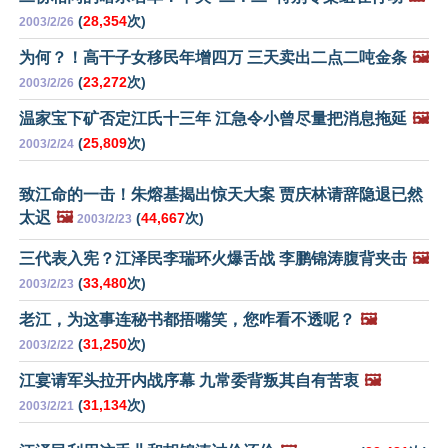
(
28,354
次)
2003/2/26
为何？！高干子女移民年增四万 三天卖出二点二吨金条
🖼️
(
23,272
次)
2003/2/26
温家宝下矿否定江氏十三年 江急令小曾尽量把消息拖延
🖼️
(
25,809
次)
2003/2/24
致江命的一击！朱熔基揭出惊天大案 贾庆林请辞隐退已然
太迟
🖼️
(
44,667
次)
2003/2/23
三代表入宪？江泽民李瑞环火爆舌战 李鹏锦涛腹背夹击
🖼️
(
33,480
次)
2003/2/23
老江，为这事连秘书都捂嘴笑，您咋看不透呢？
🖼️
(
31,250
次)
2003/2/22
江宴请军头拉开内战序幕 九常委背叛其自有苦衷
🖼️
(
31,134
次)
2003/2/21