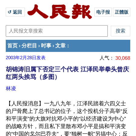
↺ 返回 
电子报
正體版
首页
分栏目
时事
文章
›
›
›
：
2003年2月28日
发表
人气：
30,068
胡锦涛旧属下否定三个代表 江泽民举拳头曾庆
红两头挨骂（多图）
林凌
【人民报消息】一九八九年，江泽民踏着六四义士
的尸骨爬上了总书记的位子，这个投机分子高举“反
和平演变”的大旗对抗邓小平的“以经济建设为中心”
的战略方针，而且私下里散布邓小平是搞和平演变
的“中国的戈尔巴乔夫”，要“独树一帜”另搞中心：反