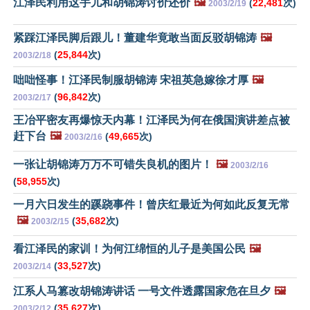
江泽民利用这手儿和胡锦涛讨价还价
🖼️
(
22,481
次)
2003/2/19
紧踩江泽民脚后跟儿！董建华竟敢当面反驳胡锦涛
🖼️
(
25,844
次)
2003/2/18
咄咄怪事！江泽民制服胡锦涛 宋祖英急嫁徐才厚
🖼️
(
96,842
次)
2003/2/17
王冶平密友再爆惊天内幕！江泽民为何在俄国演讲差点被
赶下台
🖼️
(
49,665
次)
2003/2/16
一张让胡锦涛万万不可错失良机的图片！
🖼️
2003/2/16
(
58,955
次)
一月六日发生的蹊跷事件！曾庆红最近为何如此反复无常
🖼️
(
35,682
次)
2003/2/15
看江泽民的家训！为何江绵恒的儿子是美国公民
🖼️
(
33,527
次)
2003/2/14
江系人马篡改胡锦涛讲话 一号文件透露国家危在旦夕
🖼️
(
35,627
次)
2003/2/12