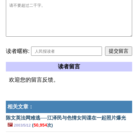
读者暱称:
读者留言
欢迎您的留言反馈。
相关文章：
陈文英法网难逃──江泽民与色情女间谍在一起照片爆光
🖼️
(
50,954
次)
2003/5/12