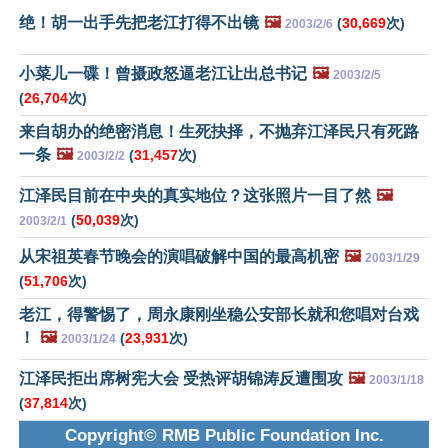
绝！胡一出手先把老江打得不出镜
🖼️
(
30,669
次)
2003/2/6
小菜儿一碟！曾摄政怒逼老江让出总书记
🖼️
2003/2/5
(
26,704
次)
来自胡办的绝密消息！生死抉择，不抛弃江泽民只有死路
一条
🖼️
(
31,457
次)
2003/2/2
江泽民目前在中央的真实地位？这张照片一目了然
🖼️
(
50,039
次)
2003/2/1
从宋祖英春节晚会的演唱破解中国的最高机密
🖼️
2003/1/29
(
51,706
次)
老江，得警惕了，周永康刚坐稳公安部长就和您唱对台戏
！
🖼️
(
23,931
次)
2003/1/24
江泽民拒出席树宪大会 受热评胡锦涛反遭围攻
🖼️
2003/1/18
(
37,814
次)
Copyright© RMB Public Foundation Inc.