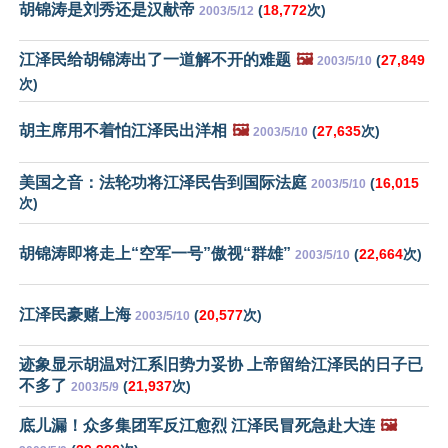
胡锦涛是刘秀还是汉献帝
(
18,772
次)
2003/5/12
江泽民给胡锦涛出了一道解不开的难题
🖼️
(
27,849
2003/5/10
次)
胡主席用不着怕江泽民出洋相
🖼️
(
27,635
次)
2003/5/10
美国之音：法轮功将江泽民告到国际法庭
(
16,015
2003/5/10
次)
胡锦涛即将走上“空军一号”傲视“群雄”
(
22,664
次)
2003/5/10
江泽民豪赌上海
(
20,577
次)
2003/5/10
迹象显示胡温对江系旧势力妥协 上帝留给江泽民的日子已
不多了
(
21,937
次)
2003/5/9
底儿漏！众多集团军反江愈烈 江泽民冒死急赴大连
🖼️