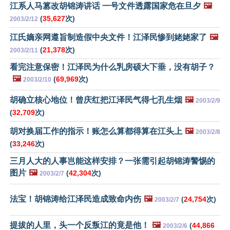
江系人马篡改胡锦涛讲话 一号文件透露国家危在旦夕
🖼️
(
35,627
次)
2003/2/12
江氏嫡亲网遵旨制造假中央文件！江泽民惨到姥姥家了
🖼️
(
21,378
次)
2003/2/11
看完注意保密！江泽民为什么乳房硕大下垂，没有胡子？
🖼️
(
69,969
次)
2003/2/10
胡确立核心地位！曾庆红把江泽民气得七孔生烟
🖼️
2003/2/9
(
32,709
次)
胡对换届工作的指示！账怎么算都得算在江头上
🖼️
2003/2/8
(
33,246
次)
三月人大的人事岂能这样安排？一张需引起胡锦涛警惕的
图片
🖼️
(
42,304
次)
2003/2/7
法宝！胡锦涛给江泽民造成致命内伤
🖼️
(
24,754
次)
2003/2/7
提拔的人里，头一个反叛江的竟是他！
🖼️
(
44,866
2003/2/6