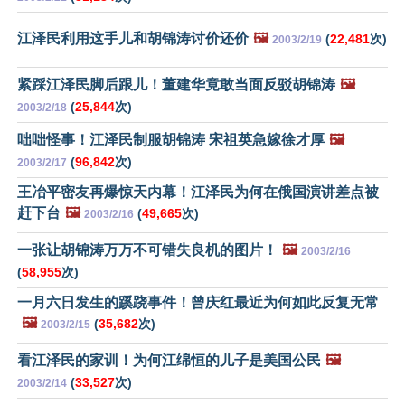
江泽民利用这手儿和胡锦涛讨价还价
🖼️
(
22,481
次)
2003/2/19
紧踩江泽民脚后跟儿！董建华竟敢当面反驳胡锦涛
🖼️
(
25,844
次)
2003/2/18
咄咄怪事！江泽民制服胡锦涛 宋祖英急嫁徐才厚
🖼️
(
96,842
次)
2003/2/17
王冶平密友再爆惊天内幕！江泽民为何在俄国演讲差点被
赶下台
🖼️
(
49,665
次)
2003/2/16
一张让胡锦涛万万不可错失良机的图片！
🖼️
2003/2/16
(
58,955
次)
一月六日发生的蹊跷事件！曾庆红最近为何如此反复无常
🖼️
(
35,682
次)
2003/2/15
看江泽民的家训！为何江绵恒的儿子是美国公民
🖼️
(
33,527
次)
2003/2/14