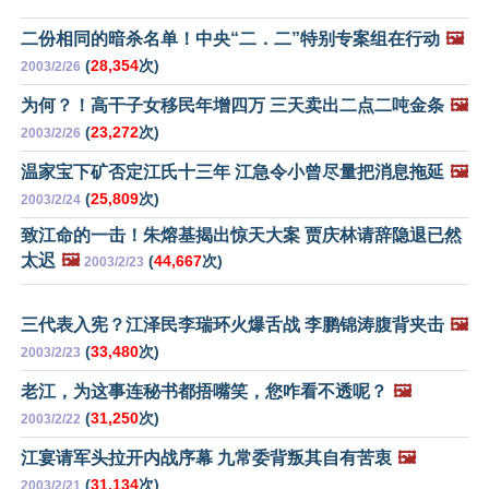
二份相同的暗杀名单！中央“二．二”特别专案组在行动
🖼️
(
28,354
次)
2003/2/26
为何？！高干子女移民年增四万 三天卖出二点二吨金条
🖼️
(
23,272
次)
2003/2/26
温家宝下矿否定江氏十三年 江急令小曾尽量把消息拖延
🖼️
(
25,809
次)
2003/2/24
致江命的一击！朱熔基揭出惊天大案 贾庆林请辞隐退已然
太迟
🖼️
(
44,667
次)
2003/2/23
三代表入宪？江泽民李瑞环火爆舌战 李鹏锦涛腹背夹击
🖼️
(
33,480
次)
2003/2/23
老江，为这事连秘书都捂嘴笑，您咋看不透呢？
🖼️
(
31,250
次)
2003/2/22
江宴请军头拉开内战序幕 九常委背叛其自有苦衷
🖼️
(
31,134
次)
2003/2/21