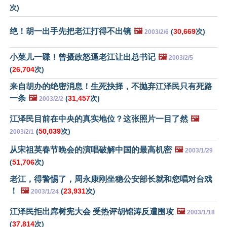
次)
绝！胡一出手先把老江打得不出镜
🖼️
(
30,669
次)
2003/2/6
小菜儿一碟！曾摄政怒逼老江让出总书记
🖼️
2003/2/5
(
26,704
次)
来自胡办的绝密消息！生死抉择，不抛弃江泽民只有死路
一条
🖼️
(
31,457
次)
2003/2/2
江泽民目前在中央的真实地位？这张照片一目了然
🖼️
(
50,039
次)
2003/2/1
从宋祖英春节晚会的演唱破解中国的最高机密
🖼️
2003/1/29
(
51,706
次)
老江，得警惕了，周永康刚坐稳公安部长就和您唱对台戏
！
🖼️
(
23,931
次)
2003/1/24
江泽民拒出席树宪大会 受热评胡锦涛反遭围攻
🖼️
2003/1/18
(
37,814
次)