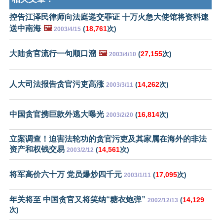
控告江泽民律师向法庭递交罪证 十万火急大使馆将资料速
送中南海
🖼️
(
18,761
次)
2003/4/15
大陆贪官流行一句顺口溜
🖼️
(
27,155
次)
2003/4/10
人大司法报告贪官污吏高涨
(
14,262
次)
2003/3/11
中国贪官携巨款外逃大曝光
(
16,814
次)
2003/2/20
立案调查！迫害法轮功的贪官污吏及其家属在海外的非法
资产和权钱交易
(
14,561
次)
2003/2/12
将军高价六十万 党员爆炒四千元
(
17,095
次)
2003/1/11
年关将至 中国贪官又将笑纳“糖衣炮弹”
(
14,129
2002/12/13
次)