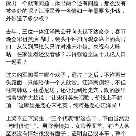
揪出一个就有问题，揪出两个还有问题，那么没有
被查处的呢？江泽民养一名情妇一年需要多少钱，
外带送了多少权？
去年，三位一体江泽民公开向央视下达命令，春节
晚会宋祖英演唱时，镜头不许扫向观众席上的高官
们，从头到尾镜头只许对准宋小姐。央视有人嘀
咕：在家里看还没看够？非得强迫全国十几亿人口
一起看？
过去的军阀看中哪个戏子，霸占了之后，不许再出
头露面，只能给他一个人欣赏。江泽民倒好，不但
往南韩送，往悉尼送，还让她到处走穴，闹的腰里
揣着钱的大款说：“让宋祖英来唱歌，价钱上不封
顶！”这哪里是恶心宋祖英，纯粹是恶心江泽民！
上梁不正下梁歪，“三个代表”都这么干，下面当然更
“与时俱进”了。男官养情妇，女官养面首。有些人甚
至说没有情妇很没有面子，证明自己没本事，整个