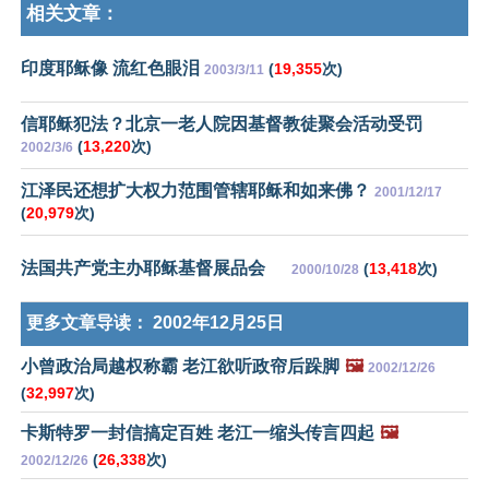
相关文章：
印度耶稣像 流红色眼泪
(
19,355
次)
2003/3/11
信耶稣犯法？北京一老人院因基督教徒聚会活动受罚
(
13,220
次)
2002/3/6
江泽民还想扩大权力范围管辖耶稣和如来佛？
2001/12/17
(
20,979
次)
法国共产党主办耶稣基督展品会
(
13,418
次)
2000/10/28
更多文章导读：
2002年12月25日
小曾政治局越权称霸 老江欲听政帘后跺脚
🖼️
2002/12/26
(
32,997
次)
卡斯特罗一封信搞定百姓 老江一缩头传言四起
🖼️
(
26,338
次)
2002/12/26