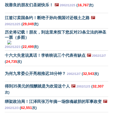
祝善良的朋友们圣诞快乐！
🖼️
(
16,767
次)
2002/12/25
江签订卖国条约！断绝子孙向俄国讨还领土之路
🖼️
(
29,049
次)
2002/12/25
历史将记载！朋友，到这里来投下您反对23条立法的神圣
一票（多图）
(
22,499
次)
2002/12/23
十六大失意说真话！李铁映说三个代表有缺点
🖼️
2002/12/7
(
24,735
次)
为何九常委公开亮相推迟38分钟？
(
32,543
次)
2002/12/7
得到35美元的报酬就是为欢迎这个人
🖼️
(
32,307
2002/12/3
次)
绑架政治局！江泽民张万年搞一场惊魂破胆的军事政变
🖼️
(
62,551
次)
2002/12/3