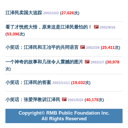
江泽民卖国大追踪
(
27,626
次)
2002/10/2
看了才恍然大悟，原来这是江泽民最怕的！
🖼️
2002/9/16
(
53,396
次)
小笑话：江泽民和王冶平的共同语言
🖼️
(
25,411
次)
2002/3/9
一个神奇的故事和几张令人震撼的图片
🖼️
(
30,978
2002/1/7
次)
小笑话：江泽民的答案
(
19,032
次)
2001/11/11
小笑话：张爱萍教训江泽民
🖼️
(
40,178
次)
2001/5/20
Copyright© RMB Public Foundation Inc.
All Rights Reserved