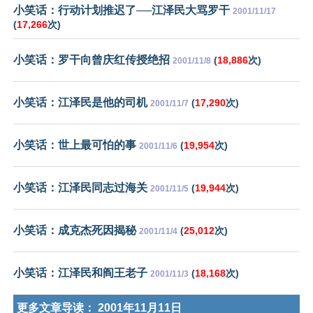
小笑话：行动计划推迟了──江泽民大骂罗干
2001/11/17
(
17,266
次)
小笑话：罗干向曾庆红传授绝招
(
18,886
次)
2001/11/8
小笑话：江泽民是他的司机
(
17,290
次)
2001/11/7
小笑话：世上最可怕的事
(
19,954
次)
2001/11/6
小笑话：江泽民同志过海关
(
19,944
次)
2001/11/5
小笑话：成克杰死因揭秘
(
25,012
次)
2001/11/4
小笑话：江泽民和阎王老子
(
18,168
次)
2001/11/3
更多文章导读：
2001年11月11日