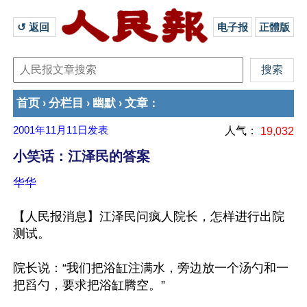
↺ 返回 
电子报
正體版
首页
分栏目
幽默
文章
›
›
›
：
2001年11月11日
发表
人气：
19,032
小笑话：江泽民的答案
华华
【人民报消息】江泽民问疯人院长，怎样进行出院
测试。
院长说：“我们把浴缸注满水，旁边放一个汤勺和一
把舀勺，要求把浴缸腾空。”