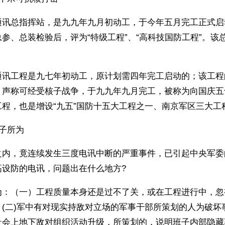
通讯总指挥站，是九九年九月初动工，于今年五月完工正式启
参、总装检验后，评为“特级工程”、“高科技国防工程”。该
通讯工程是九七年初动工，原计划需四年完工启动的；该工程
，声称可经受核子战争，于九九年九月完工，被称为向国庆五
程，也是增设“九五”国防十五大工程之一、南京军区三大工
子所为
之内，竟连续发生三度电讯中断的严重事件，已引起中央军委
高设防的电讯，问题出在什么地方?
为：（一）工程质量本身还是过不了关，或在工程进行中，忽
(二)军中有对现实持敌对立场的军事干部所策划的人为破坏
社会上地下敌对组织活动升级，所策划的，说明班子内部隐藏