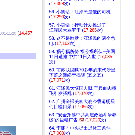
(
17,359
次)
56. 小笑话：江泽民是他的司机
(
17,290
次)
57. 小笑话：行动计划推迟了──
江泽民大骂罗干 (
17,266
次)
(
14,457
001/11/20
58. 这不是幽默：江泽民的两个急
电 (
17,162
次)
59. 祸兮福所倚 福兮祸所伏─美国
11日遭难 中共11日入世 (
17,085
次)
60. 前苏联隐瞒70多年的末代沙皇
下落之迷终于揭晓 (五之五)
(
17,071
次)
61. 江泽民大慷国人慨 官兵血肉横
飞引发骚乱 (
17,070
次)
62. 广州全裸美容大赛令香港明星
们目瞪口呆 (
17,056
次)
63. “安全穿越中共高层政治斗争狭
缝”的巨幅广告
🖼️
(
17,020
次)
64. 李鹏向中央提出退休三条件
(
17,003
次)