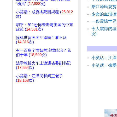
“横批” (
17,888
次)
陪江泽民观赏
小笑话：成克杰死因揭秘 (
25,012
少女的血泪控
次)
一条震惊世界
胡平：911恐怖袭击与美国的中东
令人震惊的坦
政策 (
14,531
次)
次)
撞机世贸画面江泽民百看不厌
(
14,316
次)
有一百多个情妇的流氓统治了我
们十年 (
18,940
次)
小笑话：江
法学教授火车上遭遇省委副书记
小笑话：张爱
(
17,554
次)
小笑话：江泽民和阎王老子
(
18,168
次)