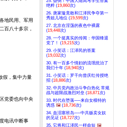
25. 昏倒！中国大陆高考学生答案
绝粹 (
19,860
次)
26. 唐家璇竟敢和江泽民争夺第一
秀姐儿地位 (
19,599
次)
各地民用、军用
27. 北京在淫荡的夜色中裸露
二百八十多宗，
(
19,448
次)
28. 一个挺真实的传闻：华国锋退
党了！ (
19,215
次)
29. 小笑话：江泽民的答案
(
19,032
次)
30. 有一百多个情妇的流氓统治了
我们十年 (
18,940
次)
31. 小笑话：罗干向曾庆红传授绝
放假，集中力量
招 (
18,886
次)
32. 中共党内政治斗争白热化 常规
战与超限战激烈对垒 (
18,871
次)
区党委也向中央
33. 时代在堕落──来自女模特的
诱惑
🖼️
(
18,736
次)
34. 血泪塞班岛──中共贩卖女奴
的见证 (
18,727
次)
度电讯中断事
35. 它将和江泽民一样命短
🖼️