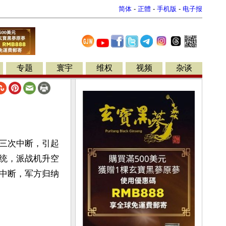
简体
-
正體
-
手机版
-
电子报
专题
寰宇
维权
视频
杂谈
三次中断，引起
统，派战机升空
中断，军方归纳