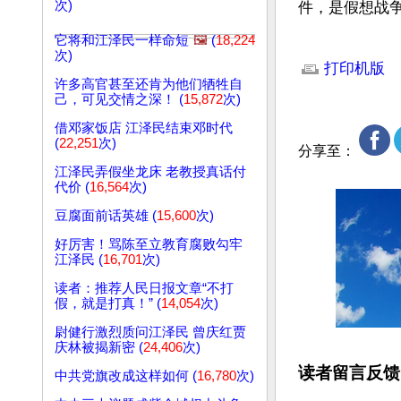
次)
件，是假想战争
它将和江泽民一样命短
🖼️
(
18,224
文章网址: http://w
次)
打印机版
许多高官甚至还肯为他们牺牲自
己，可见交情之深！ (
15,872
次)
借邓家饭店 江泽民结束邓时代
(
22,251
次)
分享至：
江泽民弄假坐龙床 老教授真话付
代价 (
16,564
次)
豆腐面前话英雄 (
15,600
次)
好厉害！骂陈至立教育腐败勾牢
江泽民 (
16,701
次)
读者：推荐人民日报文章“不打
假，就是打真！” (
14,054
次)
尉健行激烈质问江泽民 曾庆红贾
庆林被揭新密 (
24,406
次)
读者留言反馈
中共党旗改成这样如何 (
16,780
次)