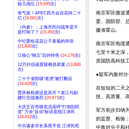
姐儿地位 (
19,599
次)
南京军区微波
有气派！APEC四天会议花掉二十
亿 (
16,661
次)
委、国防部、总
《内参》：上海市民问战争是不
徽省霍山。
是打响了？ (
15,492
次)
中纪委给花花公子黄菊的评语
南京军区电缆
(
21,830
次)
七至十米之深
江核心“独立”后的特色 (
14,176
次)
质国防高科技工
12万封信函置疑赖昌星案 (
13,800
次)
●疑军内敌对分
二十个省部级“老虎”被打翻后
(
16,629
次)
在短短的二天
贾庆林枪毙还是高升？老江与尉
技、高质量、
建行交战激烈 (
20,473
次)
大庆五百劳模党员高呼“打倒刮民
军方初步归纳
党” 万余“反动”标语直指江泽民
(
16,612
次)
的监督、检验；
中共诸多市长系黑手党 江泽民死
中敌对分子和