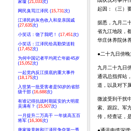
战状况对事件
家璇 (
21,033
次)
起因：（三）
网民臭骂江泽民 (
15,731
次)
江泽民的灰色收入和皇亲国戚
据悉，九月二
(
27,635
次)
省九江地段，
小笑话：饶了我吧！ (
17,451
次)
华庄休养院休
小笑话：江泽民给高勤荣送鞋
(
17,452
次)
●二十九日傍晚
为何中国记者平均死亡年龄45岁
(
15,052
次)
九月二十九日
一起党内反江摸底的重大事件
通讯总指挥站
(
18,175
次)
道，以及对下
入世第一批受害者是50岁的省部
级干部 (
16,688
次)
微波受到干扰
有谁记得抗战时期延安的大明星
吴满有？ (
15,507
次)
索、跟踪。军
一月提升二万高干 一年拔高五百
传，经查证，
将军 (
16,306
次)
唐家璇竟敢和江泽民争夺第一秀
●通讯电缆深