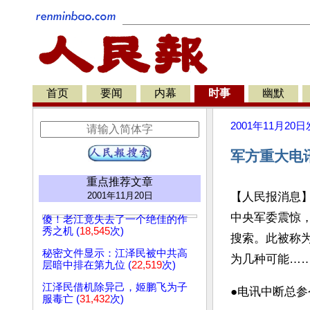
首页
要闻
内幕
时事
幽默
2001年11月20日
军方重大电
重点推荐文章
2001年11月20日
【人民报消息
中央军委震惊
傻！老江竟失去了一个绝佳的作
秀之机 (
18,545
次)
搜索。此被称
秘密文件显示：江泽民被中共高
为几种可能…
层暗中排在第九位 (
22,519
次)
江泽民借机除异己，姬鹏飞为子
●电讯中断总
服毒亡 (
31,432
次)