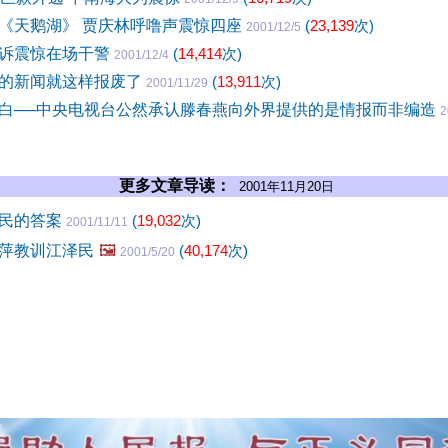
《天鹅湖》 贾庆林呼噜声震惊四座
(
23,139
次)
2001/12/5
诉震惊在场干警
(
14,414
次)
2001/12/4
的新闻就这样报废了
(
13,911
次)
2001/11/29
白──中央电视台公然承认滕春燕向外界提供的是情报而非编造
2
更多文章导读：
2001年11月20日
泽民的答案
(
19,032
次)
2001/11/11
萍教训江泽民
🖼️
(
40,174
次)
2001/5/20