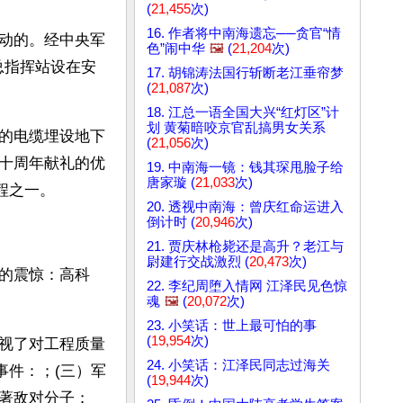
(
21,455
次)
16. 作者将中南海遗忘──贪官“情
动的。经中央军
色”闹中华
🖼️
(
21,204
次)
总指挥站设在安
17. 胡锦涛法国行斩断老江垂帘梦
(
21,087
次)
18. 江总一语全国大兴“红灯区”计
划 黄菊暗咬京官乱搞男女关系
的电缆埋设地下
(
21,056
次)
十周年献礼的优
19. 中南海一镜：钱其琛甩脸子给
唐家璇 (
21,033
次)
程之一。
20. 透视中南海：曾庆红命运进入
倒计时 (
20,946
次)
21. 贾庆林枪毙还是高升？老江与
尉建行交战激烈 (
20,473
次)
的震惊：高科
22. 李纪周堕入情网 江泽民见色惊
魂
🖼️
(
20,072
次)
23. 小笑话：世上最可怕的事
(
19,954
次)
视了对工程质量
24. 小笑话：江泽民同志过海关
事件：；(三）军
(
19,944
次)
著敌对分子；