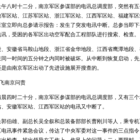
上午八时十二分，南京军区参谋部的电讯总调度部，突然有五
徽军区站、江苏军区站、浙江军区站、江西军区站、福建军区
班室立即向总参请示报告：发生了突发电讯中断。总参当即下
电讯，受困的各军区出动空军配合工程部队进行搜索、检查。
段、安徽省马鞍山地段、浙江省金华地段、江西省鹰潭地段、
在同一时间的五分钟之内同时被破坏。从中断到恢复启动，先
还是由南京军区出动了先进设施展开搜查的。
飞南京问责
清晨四时二十分，南京军区参谋部的电讯总调度部，又有三个
站、安徽军区站、江西军区站的电讯又中断了。
长郭伯雄、副总长吴全叙和总装备部部长曹刚川等人，乘专机
区电讯事件紧急会议，传达了中央军委对这一事件的三点指令