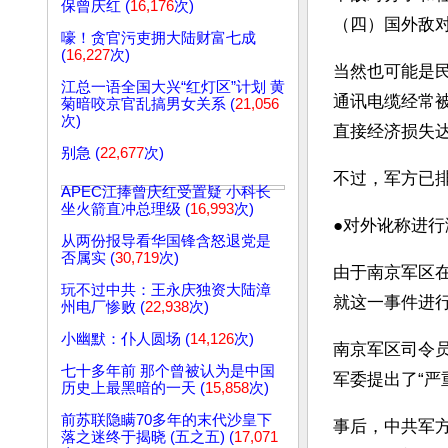
保曾庆红 (
16,176
次)
（四）国外敌
嚎！贪官污吏拥大陆财富七成
(
16,227
次)
当然也可能是
江总一语全国大兴“红灯区”计划 黄
通讯电缆经常
菊暗咬京官乱搞男女关系 (
21,056
次)
直接经济损失
别急 (
22,677
次)
不过，军方已
APEC江捧曾庆红受置疑 小科长
坐火箭直冲总理级 (
16,993
次)
●对外讹称进行
从两份报导看华国锋含怒退党是
否属实 (
30,719
次)
由于南京军区
玩不过中共：王永庆独资大陆漳
就这一事件进
州电厂惨败 (
22,938
次)
小幽默：仆人圆场 (
14,126
次)
南京军区司令
七十多年前 那个曾被认为是中国
军委提出了“严
历史上最黑暗的一天 (
15,858
次)
前苏联隐瞒70多年的末代沙皇下
事后，中共军
落之迷终于揭晓 (五之五) (
17,071