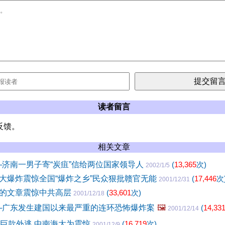
读者留言
反馈。
相关文章
─济南一男子寄“炭疽”信给两位国家领导人
(
13,365
次)
2002/1/5
大爆炸震惊全国“爆炸之乡”民众狠批赣官无能
(
17,446
次
2001/12/31
的文章震惊中共高层
(
33,601
次)
2001/12/18
─广东发生建国以来最严重的连环恐怖爆炸案
🖼️
(
14,33
2001/12/14
携巨款外逃 中南海大为震惊
(
16,719
次)
2001/12/9