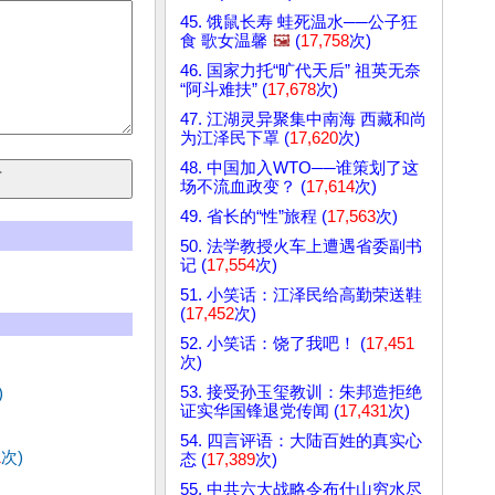
45. 饿鼠长寿 蛙死温水──公子狂
食 歌女温馨
🖼️
(
17,758
次)
46. 国家力托“旷代天后” 祖英无奈
“阿斗难扶” (
17,678
次)
47. 江湖灵异聚集中南海 西藏和尚
为江泽民下罩 (
17,620
次)
48. 中国加入WTO──谁策划了这
场不流血政变？ (
17,614
次)
49. 省长的“性”旅程 (
17,563
次)
50. 法学教授火车上遭遇省委副书
记 (
17,554
次)
51. 小笑话：江泽民给高勤荣送鞋
(
17,452
次)
52. 小笑话：饶了我吧！ (
17,451
次)
53. 接受孙玉玺教训：朱邦造拒绝
)
证实华国锋退党传闻 (
17,431
次)
54. 四言评语：大陆百姓的真实心
1
次)
态 (
17,389
次)
55. 中共六大战略令布什山穷水尽