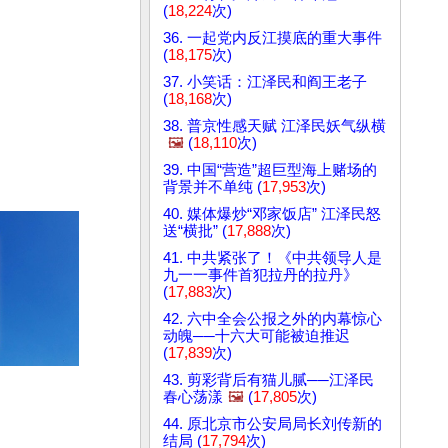
(
18,224
次)
36. 一起党内反江摸底的重大事件
(
18,175
次)
37. 小笑话：江泽民和阎王老子
(
18,168
次)
38. 普京性感天赋 江泽民妖气纵横
🖼️
(
18,110
次)
39. 中国“营造”超巨型海上赌场的
背景并不单纯 (
17,953
次)
40. 媒体爆炒“邓家饭店” 江泽民怒
送“横批” (
17,888
次)
41. 中共紧张了！《中共领导人是
九一一事件首犯拉丹的拉丹》
(
17,883
次)
42. 六中全会公报之外的内幕惊心
动魄──十六大可能被迫推迟
(
17,839
次)
43. 剪彩背后有猫儿腻──江泽民
春心荡漾
🖼️
(
17,805
次)
44. 原北京市公安局局长刘传新的
结局 (
17,794
次)