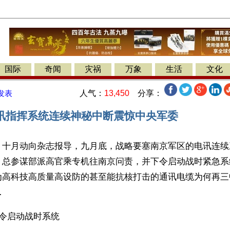
国际
奇闻
灾祸
万象
生活
文化
人气：
13,450
分享：
发表
讯指挥系统连续神秘中断震惊中央军委
】十月动向杂志报导，九月底，战略要塞南京军区的电讯连续
，总参谋部派高官乘专机往南京问责，并下令启动战时紧急系
为高科技高质量高设防的甚至能抗核打击的通讯电缆为何再三
…
参令启动战时系统