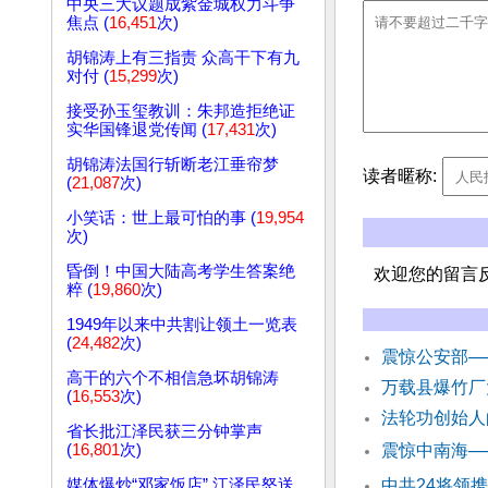
中央三大议题成紫金城权力斗争
焦点 (
16,451
次)
胡锦涛上有三指责 众高干下有九
对付 (
15,299
次)
接受孙玉玺教训：朱邦造拒绝证
实华国锋退党传闻 (
17,431
次)
胡锦涛法国行斩断老江垂帘梦
读者暱称:
(
21,087
次)
小笑话：世上最可怕的事 (
19,954
次)
昏倒！中国大陆高考学生答案绝
欢迎您的留言
粹 (
19,860
次)
1949年以来中共割让领土一览表
(
24,482
次)
震惊公安部─
高干的六个不相信急坏胡锦涛
万载县爆竹厂
(
16,553
次)
法轮功创始人
省长批江泽民获三分钟掌声
(
16,801
次)
震惊中南海─
媒体爆炒“邓家饭店” 江泽民怒送
中共24将领