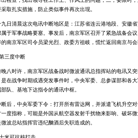
作出检查，找出领导在工作上、作风上的问题；二；要限时，
要采取扎实措施，防止类似事件再次出现。
十九日清晨这次电讯中断地区是：江苏省连云港地段、安徽省
都属于军事战略要塞。事发后，南京军区召开了紧急战备会议
养的南京军区司令员梁光烈、政委方祖岐，慌忙返回南京与会
第三度中断
傍晚八时许，南京军区战备战时微波通讯总指挥站的电讯又突
，是在战争时期或遇突发事件时，中央军委、总参谋部和各大
属部队、基地下达指令的通讯中枢。
中断后，中央军委下令：打开所有雷达网，并派遣飞机升空对
方一度指称，可能是外国从航空器发射千扰物来影响、破坏微
是微波总站指挥官违纪酗酒后失职造成的。
埋十米可抗核打击