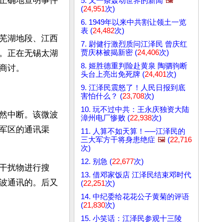
正确地查明事件
5. 又一条轰动世界的新闻
🖼️
(
24,951
次)
6. 1949年以来中共割让领土一览
表 (
24,482
次)
芜湖地段、江西
7. 尉健行激烈质问江泽民 曾庆红
贾庆林被揭新密 (
24,406
次)
。正在无锡太湖
8. 姬胜德重判险赴黄泉 陶驷驹断
商讨。
头台上亮出免死牌 (
24,401
次)
9. 江泽民震怒了！人民日报到底
害怕什么？ (
23,708
次)
10. 玩不过中共：王永庆独资大陆
然中断。该微波
漳州电厂惨败 (
22,938
次)
军区的通讯渠
11. 人算不如天算！──江泽民的
三大军方干将身患绝症
🖼️
(
22,716
次)
12. 别急 (
22,677
次)
干扰物进行搜
13. 借邓家饭店 江泽民结束邓时代
波通讯的。后又
(
22,251
次)
14. 中纪委给花花公子黄菊的评语
(
21,830
次)
15. 小笑话：江泽民参观十三陵