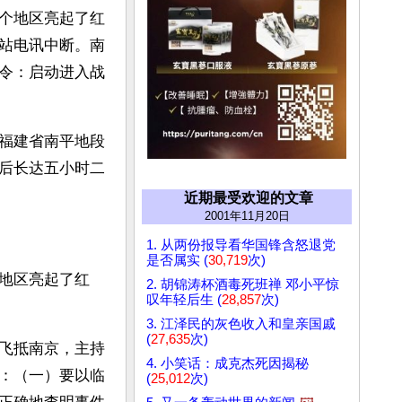
个地区亮起了红
站电讯中断。南
令：启动进入战
福建省南平地段
后长达五小时二
近期最受欢迎的文章
2001年11月20日
1. 从两份报导看华国锋含怒退党
是否属实 (
30,719
次)
地区亮起了红
2. 胡锦涛杯酒毒死班禅 邓小平惊
叹年轻后生 (
28,857
次)
3. 江泽民的灰色收入和皇亲国戚
(
27,635
次)
飞抵南京，主持
4. 小笑话：成克杰死因揭秘
：（一）要以临
(
25,012
次)