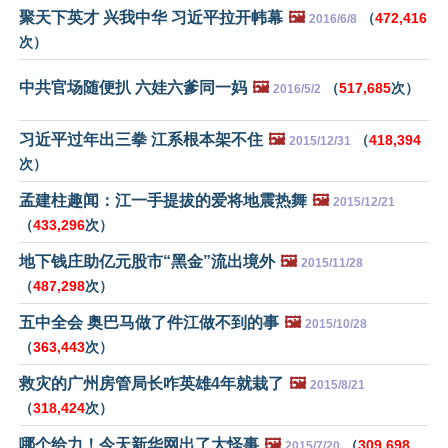
聚天下英才 兴我中华 习近平拉开帏幕
🖼️
（
472,416
2016/6/8
次）
中共官场随便扒 六娃六爹同一妈
🖼️
（
517,685
次）
2016/5/2
习近平过年出三拳 江系根本架不住
🖼️
（
418,394
2015/12/31
次）
孟建柱趣闻：江一手提拔的爱将地震热舞
🖼️
2015/12/21
（
433,296
次）
地下钱庄助亿元股市“黑金”流出境外
🖼️
2015/11/28
（
487,298
次）
五中全会 奥巴马做了件江做不到的事
🖼️
2015/10/28
（
363,443
次）
救灾的广州房管局长咋英雄4年就栽了
🖼️
2015/8/21
（
318,424
次）
哪个给力！今天新华网出了大怪事
🖼️
（
309,698
2015/7/20