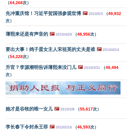
（
64,268
次）
先冲重庆馆！习近平贺国强参观世博
🖼️
（
49,932
2010/5/3
次）
薄熙来还是有声音的
🖼️
（
48,956
次）
2010/4/29
要出大事！鸽子蛋女主人宋祖英的丈夫是谁
🖼️
2010/4/14
（
54,228
次）
升官？李源潮明告诉薄熙来没门儿
🖼️
（
49,494
2010/3/31
次）
她才是谷牧的唯一女儿
🖼️
（
55,617
次）
2010/3/8
李长春下令封杀王菲
🖼️
（
46,593
次）
2010/2/16