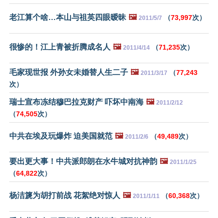
老江算个啥…本山与祖英四眼暧昧
🖼️
（
73,997
次）
2011/5/7
很惨的！江上青被折腾成名人
🖼️
（
71,235
次）
2011/4/14
毛家现世报 外孙女未婚替人生二子
🖼️
（
77,243
2011/3/17
次）
瑞士宣布冻结穆巴拉克财产 吓坏中南海
🖼️
2011/2/12
（
74,505
次）
中共在埃及玩爆炸 迫美国就范
🖼️
（
49,489
次）
2011/2/6
要出更大事！中共派郎朗在水牛城对抗神韵
🖼️
2011/1/25
（
64,822
次）
杨洁篪为胡打前战 花絮绝对惊人
🖼️
（
60,368
次）
2011/1/11