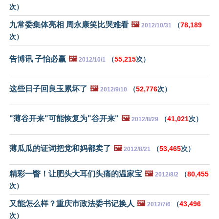
次）
九常委集体亮相 周永康笑比哭难看
🖼️
（
78,189
2012/10/31
次）
告博讯 子怡必赢
🖼️
（
55,215
次）
2012/10/1
这些日子回良玉累坏了
🖼️
（
52,776
次）
2012/9/10
"薄谷开来"可能恢复为"谷开来"
🖼️
（
41,021
次）
2012/8/29
薄瓜瓜的证词把党和妈都卖了
🖼️
（
53,465
次）
2012/8/21
精彩一瞥！让肥头大耳们头痛的温家宝
🖼️
（
80,455
2012/8/2
次）
又能怎么样？重庆市政法委书记换人
🖼️
（
43,496
2012/7/6
次）