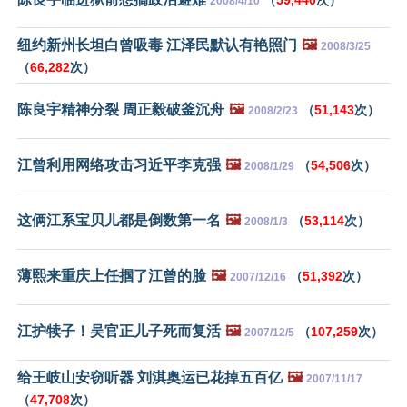
2008/4/10
纽约新州长坦白曾吸毒 江泽民默认有艳照门
🖼️
2008/3/25
（
66,282
次）
陈良宇精神分裂 周正毅破釜沉舟
🖼️
（
51,143
次）
2008/2/23
江曾利用网络攻击习近平李克强
🖼️
（
54,506
次）
2008/1/29
这俩江系宝贝儿都是倒数第一名
🖼️
（
53,114
次）
2008/1/3
薄熙来重庆上任掴了江曾的脸
🖼️
（
51,392
次）
2007/12/16
江护犊子！吴官正儿子死而复活
🖼️
（
107,259
次）
2007/12/5
给王岐山安窃听器 刘淇奥运已花掉五百亿
🖼️
2007/11/17
（
47,708
次）