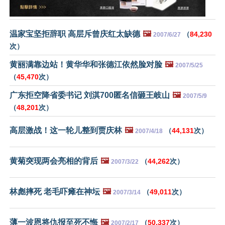
温家宝坚拒辞职 高层斥曾庆红太缺德
🖼️
（
84,230
2007/6/27
次）
黄丽满靠边站！黄华华和张德江依然脸对脸
🖼️
2007/5/25
（
45,470
次）
广东拒空降省委书记 刘淇700匿名信砸王岐山
🖼️
2007/5/9
（
48,201
次）
高层激战！这一轮儿整到贾庆林
🖼️
（
44,131
次）
2007/4/18
黄菊突现两会亮相的背后
🖼️
（
44,262
次）
2007/3/22
林彪摔死 老毛吓瘫在神坛
🖼️
（
49,011
次）
2007/3/14
薄一波恩将仇报至死不悔
🖼️
（
50,337
次）
2007/2/17