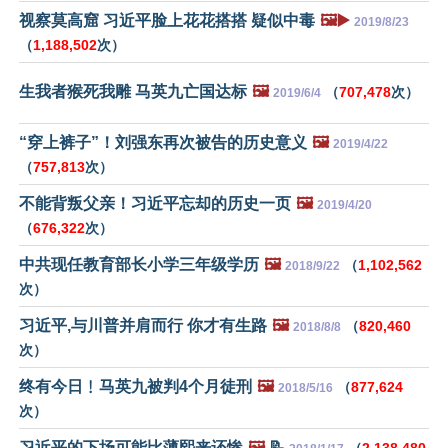
视察莫高窟 习近平脸上花花搭搭 疑似中毒
🖼️▶️
2019/8/23
（
1,188,502
次）
生我者猴死我雕 马英九亡国达标
🖼️
（
707,478
次）
2019/6/4
“穿上裤子”！刘强东再次被告的历史意义
🖼️
2019/4/22
（
757,813
次）
不能背叛父亲！习近平忘却的历史一页
🖼️
2019/4/20
（
676,322
次）
中共现任教育部长小学三年级学历
🖼️
（
1,102,562
2018/9/22
次）
习近平,与川普并肩而行 你才有生路
🖼️
（
820,460
2018/8/8
次）
终有今日﹗马英九被判4个月徒刑
🖼️
（
877,624
2018/5/16
次）
习近平的下场可能比薄熙来还惨
🖼️
📝