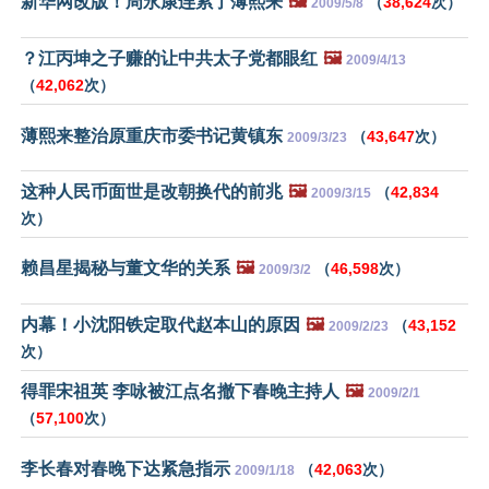
新华网改版！周永康连累了薄熙来
🖼️
（
38,624
次）
2009/5/8
？江丙坤之子赚的让中共太子党都眼红
🖼️
2009/4/13
（
42,062
次）
薄熙来整治原重庆市委书记黄镇东
（
43,647
次）
2009/3/23
这种人民币面世是改朝换代的前兆
🖼️
（
42,834
2009/3/15
次）
赖昌星揭秘与董文华的关系
🖼️
（
46,598
次）
2009/3/2
内幕！小沈阳铁定取代赵本山的原因
🖼️
（
43,152
2009/2/23
次）
得罪宋祖英 李咏被江点名撤下春晚主持人
🖼️
2009/2/1
（
57,100
次）
李长春对春晚下达紧急指示
（
42,063
次）
2009/1/18