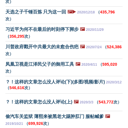
次）
天选之子千锤百炼 只为这一回
🖼️▶️
（
435,796
2020/12/18
次）
习近平为何不在最后的时刻停下脚步
🖼️
2020/11/29
（
356,295
次）
川普政府戳开中共最大的未愈合伤疤
🖼️
（
524,386
2020/7/24
次）
凤凰卫视是江泽民父子的御用工具
🖼️
（
595,020
2020/4/11
次）
？！这样的文章怎么没人评论(下)(多图/视频/影片)
2020/3/12
（
546,616
次）
？！这样的文章怎么没人评论(上)
🖼️
（
543,772
次）
2020/3/3
偷汽车关监狱 薄熙来被黑老大踢肿肛门 服帖喊爹
🖼️
（
699,926
次）
2019/10/21