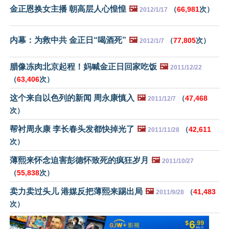
金正恩换女主播 朝高层人心惶惶
🖼️
（
66,981
次）
2012/1/17
内幕：为救中共 金正日“喝酒死”
🖼️
（
77,805
次）
2012/1/7
腊像冻肉北京起程！妈喊金正日回家吃饭
🖼️
2011/12/22
（
63,406
次）
这个来自以色列的新闻 周永康慎入
🖼️
（
47,468
2011/12/7
次）
帮衬周永康 李长春头发都快掉光了
🖼️
（
42,611
2011/11/28
次）
薄熙来怀念迫害彭德怀致死的疯狂岁月
🖼️
2011/10/27
（
55,838
次）
卖力卖过头儿 港媒反把薄熙来踢出局
🖼️
（
41,483
2011/9/28
次）