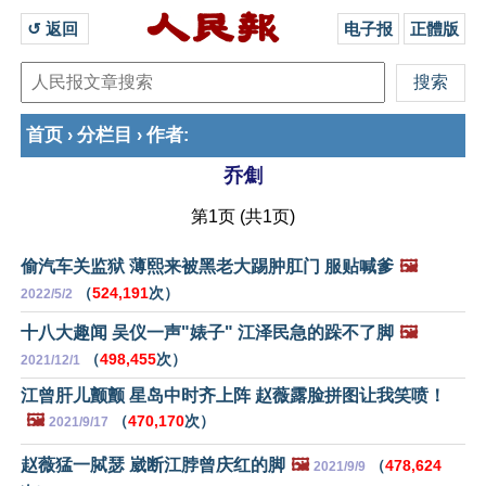
↺ 返回 
电子报
正體版
首页
分栏目
作者
›
›
:
乔劁
第1页 (共1页)
偷汽车关监狱 薄熙来被黑老大踢肿肛门 服贴喊爹
🖼️
（
524,191
次）
2022/5/2
十八大趣闻 吴仪一声"婊子" 江泽民急的跺不了脚
🖼️
（
498,455
次）
2021/12/1
江曾肝儿颤颤 星岛中时齐上阵 赵薇露脸拼图让我笑喷！
🖼️
（
470,170
次）
2021/9/17
赵薇猛一脦瑟 崴断江脖曾庆红的脚
🖼️
（
478,624
2021/9/9