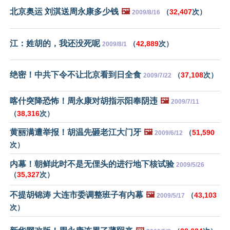
北京奥运 刘淇送周永康多少钱
🖼️
（
32,407
次）
2009/8/16
江：姓胡的，我还没死呢
（
42,889
次）
2009/8/1
绝密！中共下令不让北京看到日全食
（
37,108
次）
2009/7/22
喀什突降恐怖！周永康对胡指示阳奉阴违
🖼️
2009/7/11
（
38,316
次）
黄丽满遭举报！胡温先砸老江大门牙
🖼️
（
51,590
2009/6/12
次）
内幕！朝鲜此时不是无俚头的进行地下核试验
2009/5/26
（
35,327
次）
不提胡锦涛 大连市委调整班子有内幕
🖼️
（
43,103
2009/5/17
次）