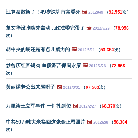
江算盘散架了！49岁深圳市常委死
🖼️
（
92,551
次）
2012/6/9
董文华没张嘴先轰动…政法委完蛋了
🖼️
（
78,956
2012/5/29
次）
胡中央的屁还是有点儿威力的
🖼️
（
53,354
次）
2012/5/21
炒曾庆红回锅肉 血债派苦保周永康
🖼️
（
73,968
2012/4/26
次）
黄丽满老公出来骂咧子
🖼️
（
67,583
次）
2012/3/31
万里谈王立军事件 一针扎到位
🖼️
（
68,370
次）
2012/2/27
中共50万吨大米换回这张金正恩照片
🖼️
（
58,364
2012/2/8
次）