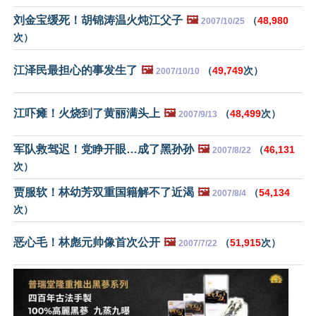
刘金宝缓死！胡锦涛温火炖江父子
🖼️
（
48,980
2007/10/25
次）
江泽民最担心的事发生了
🖼️
（
49,749
次）
2007/10/10
江吓瘫！火烧到了黄丽满头上
🖼️
（
48,499
次）
2007/9/13
军队救驾迟！党睁开眼…成了黑孙孙
🖼️
（
46,131
2007/8/22
次）
贾服软！林幼芳双重国籍解不了近渴
🖼️
（
54,134
2007/8/4
次）
恶心毛！林彪元帅像首次公开
🖼️
（
51,915
次）
2007/7/22