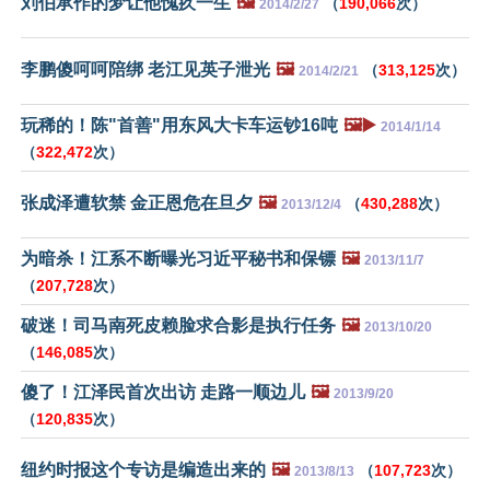
刘伯承作的梦让他愧疚一生
🖼️
（
190,066
次）
2014/2/27
李鹏傻呵呵陪绑 老江见英子泄光
🖼️
（
313,125
次）
2014/2/21
玩稀的！陈"首善"用东风大卡车运钞16吨
🖼️▶️
2014/1/14
（
322,472
次）
张成泽遭软禁 金正恩危在旦夕
🖼️
（
430,288
次）
2013/12/4
为暗杀！江系不断曝光习近平秘书和保镖
🖼️
2013/11/7
（
207,728
次）
破迷！司马南死皮赖脸求合影是执行任务
🖼️
2013/10/20
（
146,085
次）
傻了！江泽民首次出访 走路一顺边儿
🖼️
2013/9/20
（
120,835
次）
纽约时报这个专访是编造出来的
🖼️
（
107,723
次）
2013/8/13