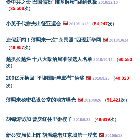
受中共之命 巴国假扮“维基解密”踢到铁板
2010/12/10
（
35,506
次）
小英子代姘夫出征亚运会
🖼️
（
54,247
次）
2010/11/12
造假新闻！薄熙来一次“亲民照”四现新华网
🖼️
2010/10/24
（
48,957
次）
越扒拉越烂 十八大政治局准候选人名单
（
60,583
2010/10/11
次）
200亿元换回“平壤国际电影节”俩奖
🖼️
（
40,923
2010/9/25
次）
薄熙来秘密私设公堂的地方曝光
🖼️
（
51,421
次）
2010/8/26
胡锦涛访加 曾庆红往里砸楔子
（
48,619
次）
2010/6/22
新公安局长上阵 胡温端老江京城第一淫窝
🖼️
2010/5/18