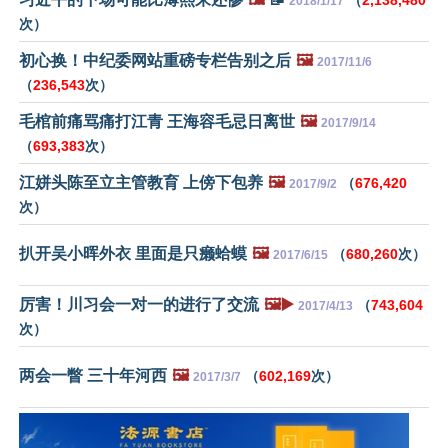
（
2,138,480
2018/1/17
次）
初心换！中纪委网站重磅专栏告别之后
🖼️
2017/11/6
（
236,543
次）
毛棺前痛骂痛打江青 王海容毛忌日离世
🖼️
2017/9/14
（
693,383
次）
江姘头陈至立主管教育 上傍下包养
🖼️
（
676,420
2017/9/2
次）
扒开吴小晖外衣 里面是只癞蛤蟆
🖼️
（
680,260
次）
2017/6/15
厉害！川习会一对一的进行了交流
🖼️▶️
（
743,604
2017/4/13
次）
两会一瞥 三十年河西
🖼️
（
602,169
次）
2017/3/7