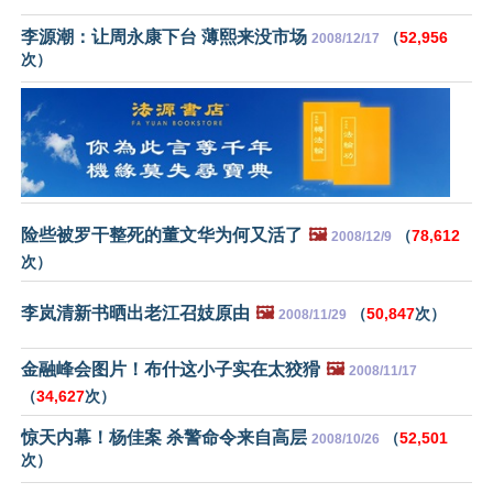
李源潮：让周永康下台 薄熙来没市场
（
52,956
2008/12/17
次）
险些被罗干整死的董文华为何又活了
🖼️
（
78,612
2008/12/9
次）
李岚清新书晒出老江召妓原由
🖼️
（
50,847
次）
2008/11/29
金融峰会图片！布什这小子实在太狡猾
🖼️
2008/11/17
（
34,627
次）
惊天内幕！杨佳案 杀警命令来自高层
（
52,501
2008/10/26
次）