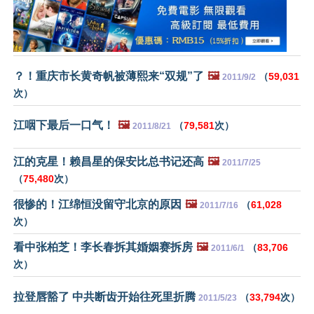
？！重庆市长黄奇帆被薄熙来“双规”了
🖼️
（
59,031
2011/9/2
次）
江咽下最后一口气！
🖼️
（
79,581
次）
2011/8/21
江的克星！赖昌星的保安比总书记还高
🖼️
2011/7/25
（
75,480
次）
很惨的！江绵恒没留守北京的原因
🖼️
（
61,028
2011/7/16
次）
看中张柏芝！李长春拆其婚姻赛拆房
🖼️
（
83,706
2011/6/1
次）
拉登唇豁了 中共断齿开始往死里折腾
（
33,794
次）
2011/5/23