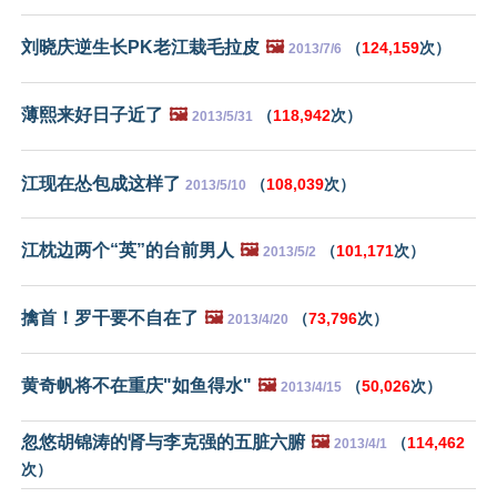
刘晓庆逆生长PK老江栽毛拉皮
🖼️
（
124,159
次）
2013/7/6
薄熙来好日子近了
🖼️
（
118,942
次）
2013/5/31
江现在怂包成这样了
（
108,039
次）
2013/5/10
江枕边两个“英”的台前男人
🖼️
（
101,171
次）
2013/5/2
擒首！罗干要不自在了
🖼️
（
73,796
次）
2013/4/20
黄奇帆将不在重庆"如鱼得水"
🖼️
（
50,026
次）
2013/4/15
忽悠胡锦涛的肾与李克强的五脏六腑
🖼️
（
114,462
2013/4/1
次）