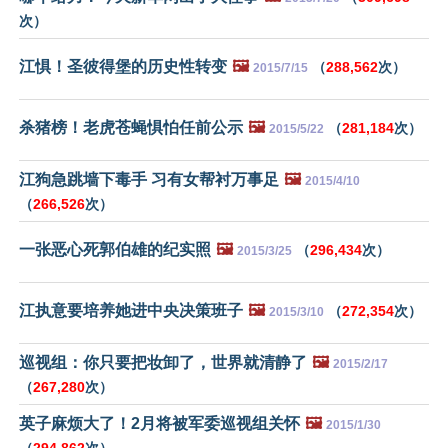
次）
江惧！圣彼得堡的历史性转变
🖼️
（
288,562
次）
2015/7/15
杀猪榜！老虎苍蝇惧怕任前公示
🖼️
（
281,184
次）
2015/5/22
江狗急跳墙下毒手 习有女帮衬万事足
🖼️
2015/4/10
（
266,526
次）
一张恶心死郭伯雄的纪实照
🖼️
（
296,434
次）
2015/3/25
江执意要培养她进中央决策班子
🖼️
（
272,354
次）
2015/3/10
巡视组：你只要把妆卸了，世界就清静了
🖼️
2015/2/17
（
267,280
次）
英子麻烦大了！2月将被军委巡视组关怀
🖼️
2015/1/30
（
294,862
次）