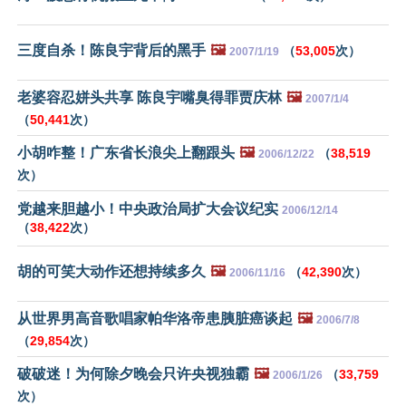
三度自杀！陈良宇背后的黑手
🖼️
（
53,005
次）
2007/1/19
老婆容忍姘头共享 陈良宇嘴臭得罪贾庆林
🖼️
2007/1/4
（
50,441
次）
小胡咋整！广东省长浪尖上翻跟头
🖼️
（
38,519
2006/12/22
次）
党越来胆越小！中央政治局扩大会议纪实
2006/12/14
（
38,422
次）
胡的可笑大动作还想持续多久
🖼️
（
42,390
次）
2006/11/16
从世界男高音歌唱家帕华洛帝患胰脏癌谈起
🖼️
2006/7/8
（
29,854
次）
破破迷！为何除夕晚会只许央视独霸
🖼️
（
33,759
2006/1/26
次）