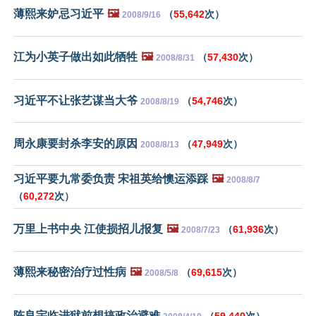
薄熙来妒忌习近平
🖼️
（
55,642
次）
2008/9/16
江为小英子做出如此牺牲
🖼️
（
57,430
次）
2008/8/31
习近平不让张艺谋当大爷
（
54,746
次）
2008/8/19
周永康要封杀李安的原因
（
47,949
次）
2008/8/13
习近平要九常委负责 宋祖英给懊运添踩
🖼️
2008/8/7
（
60,272
次）
万里上书中央 江使损招儿报复
🖼️
（
61,936
次）
2008/7/23
薄熙来秘密治疗过性病
🖼️
（
69,615
次）
2008/5/8
陈良宇临进狱前想搞政治避难
（
59,440
次）