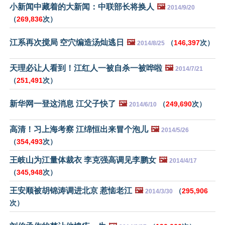
小新闻中藏着的大新闻：中联部长将换人
🖼️
2014/9/20
（
269,836
次）
江系再次搅局 空穴编造汤灿逃日
🖼️
（
146,397
次）
2014/8/25
天理必让人看到！江红人一被自杀一被哗啦
🖼️
2014/7/21
（
251,491
次）
新华网一登这消息 江父子快了
🖼️
（
249,690
次）
2014/6/10
高清！习上海考察 江绵恒出来冒个泡儿
🖼️
2014/5/26
（
354,493
次）
王岐山为江量体裁衣 李克强高调见李鹏女
🖼️
2014/4/17
（
345,948
次）
王安顺被胡锦涛调进北京 惹恼老江
🖼️
（
295,906
2014/3/30
次）