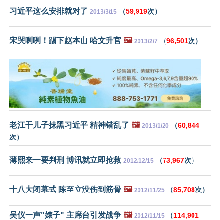
习近平这么安排就对了
（
59,919
次）
2013/3/15
宋哭咧咧！踢下赵本山 哈文升官
🖼️
（
96,501
次）
2013/2/7
老江干儿子抹黑习近平 精神错乱了
🖼️
（
60,844
2013/1/20
次）
薄熙来一要判刑 博讯就立即抢救
（
73,967
次）
2012/12/15
十八大闭幕式 陈至立没伤到筋骨
🖼️
（
85,708
次）
2012/11/25
吴仪一声"婊子" 主席台引发战争
🖼️
（
114,901
2012/11/15