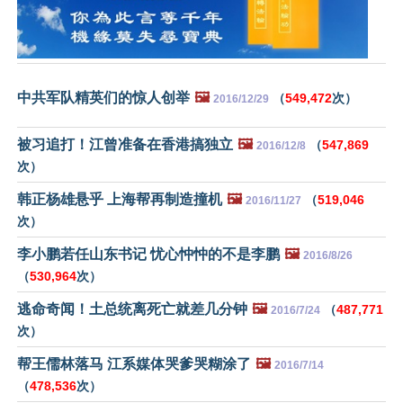
中共军队精英们的惊人创举
🖼️
（
549,472
次）
2016/12/29
被习追打！江曾准备在香港搞独立
🖼️
（
547,869
2016/12/8
次）
韩正杨雄悬乎 上海帮再制造撞机
🖼️
（
519,046
2016/11/27
次）
李小鹏若任山东书记 忧心忡忡的不是李鹏
🖼️
2016/8/26
（
530,964
次）
逃命奇闻！土总统离死亡就差几分钟
🖼️
（
487,771
2016/7/24
次）
帮王儒林落马 江系媒体哭爹哭糊涂了
🖼️
2016/7/14
（
478,536
次）