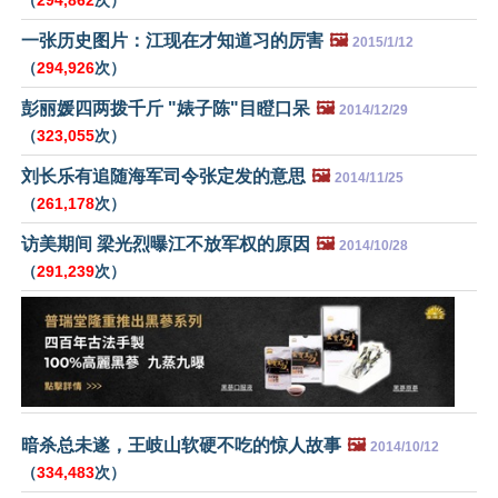
一张历史图片：江现在才知道习的厉害
🖼️
2015/1/12
（
294,926
次）
彭丽媛四两拨千斤 "婊子陈"目瞪口呆
🖼️
2014/12/29
（
323,055
次）
刘长乐有追随海军司令张定发的意思
🖼️
2014/11/25
（
261,178
次）
访美期间 梁光烈曝江不放军权的原因
🖼️
2014/10/28
（
291,239
次）
暗杀总未遂，王岐山软硬不吃的惊人故事
🖼️
2014/10/12
（
334,483
次）