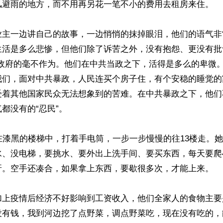
风避雨的地方，而不用再另花一笔不小的费用去租房来住。

业主一边讲自己的故事，一边悄悄的抹掉眼泪，他们的语气非
生活是多么悲惨，但他们除了诉苦之外，没有抱怨、更没有批
共政府的毫不作为。他们在中共当政之下，活得是多么的卑微
我们，面对中共暴政，人民连买个房子住，有个安稳的睡觉的
受着其他国家民众无法想象到的苦难。在中共暴政之下，他们不
都没有的“忍民”。

在漆黑的楼梯中，打着手电筒，一步一步慢慢的往13楼走。
水、没电梯，要挑水、要外出上洗手间、要买东西，每天要爬
呀。空手还凑合，如果拿上东西，要歇很多次，才能上来。

加上疫情后经济不好影响到工资收入，他们全家人的食物主要
没有钱，我到河边挖了点野菜，调点野菜吃，现在没有吃的，