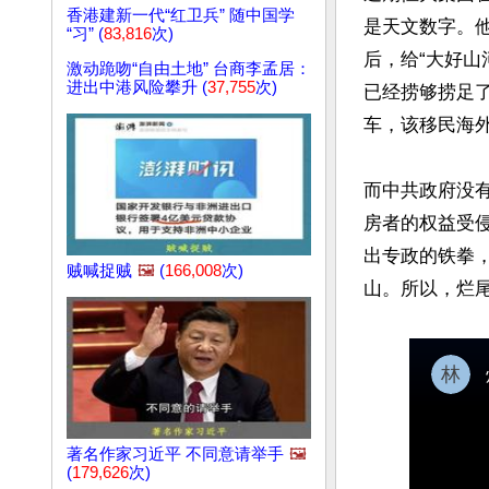
香港建新一代“红卫兵” 随中国学
是天文数字。
“习” (
83,816
次)
后，给“大好
激动跪吻“自由土地” 台商李孟居：
进出中港风险攀升 (
37,755
次)
已经捞够捞足
车，该移民海外
而中共政府没
房者的权益受
出专政的铁拳
贼喊捉贼
🖼️
(
166,008
次)
著名作家习近平 不同意请举手
🖼️
(
179,626
次)