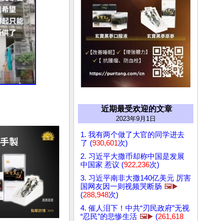
近期最受欢迎的文章
2023年9月1日
1. 我有两个做了大官的同学进去
了 (
930,601
次)
2. 习近平大撒币却称中国是发展
中国家 惹议 (
922,236
次)
3. 习近平南非大撒140亿美元 厉害
国网友因一则视频哭断肠
🖼️▶️
(
288,948
次)
4. 催人泪下！中共“刃民政府”无视
“忍民”的悲惨生活
🖼️▶️
(
261,618