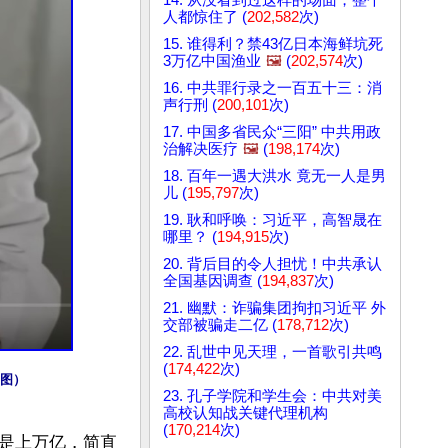
人都惊住了 (
202,582
次)
15. 谁得利？禁43亿日本海鲜坑死
3万亿中国渔业
🖼️
(
202,574
次)
16. 中共罪行录之一百五十三：消
声行刑 (
200,101
次)
17. 中国多省民众“三阳” 中共用政
治解决医疗
🖼️
(
198,174
次)
18. 百年一遇大洪水 竟无一人是男
儿 (
195,797
次)
19. 耿和呼唤：习近平，高智晟在
哪里？ (
194,915
次)
20. 背后目的令人担忧！中共承认
全国基因调查 (
194,837
次)
21. 幽默：诈骗集团拘扣习近平 外
交部被骗走二亿 (
178,712
次)
22. 乱世中见天理，一首歌引共鸣
(
174,422
次)
图）
23. 孔子学院和学生会：中共对美
高校认知战关键代理机构
(
170,214
次)
是上万亿，简直