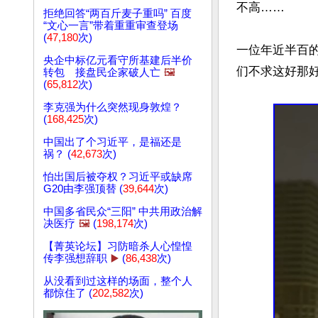
不高……

拒绝回答“两百斤麦子重吗” 百度
“文心一言”带着重重审查登场
(
47,180
次)
一位年近半百的
央企中标亿元看守所基建后半价
们不求这好那好
转包 接盘民企家破人亡
🖼️
(
65,812
次)
李克强为什么突然现身敦煌？
(
168,425
次)
中国出了个习近平，是福还是
祸？ (
42,673
次)
怕出国后被夺权？习近平或缺席
G20由李强顶替 (
39,644
次)
中国多省民众“三阳” 中共用政治解
决医疗
🖼️
(
198,174
次)
【菁英论坛】习防暗杀人心惶惶
传李强想辞职
▶️
(
86,438
次)
从没看到过这样的场面，整个人
都惊住了 (
202,582
次)