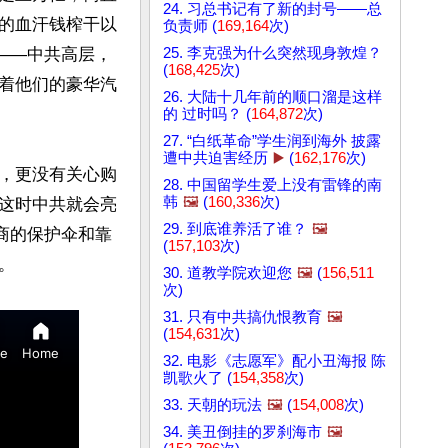
24. 习总书记有了新的封号——总
的血汗钱榨干以
负责师 (
169,164
次)
25. 李克强为什么突然现身敦煌？
——中共高层，
(
168,425
次)
着他们的豪华汽
26. 大陆十几年前的顺口溜是这样
的 过时吗？ (
164,872
次)
27. “白纸革命”学生润到海外 披露
遭中共迫害经历
▶️
(
162,176
次)
，更没有关心购
28. 中国留学生爱上没有雷锋的南
韩
🖼️
(
160,336
次)
这时中共就会亮
29. 到底谁养活了谁？
🖼️
商的保护伞和靠
(
157,103
次)
30. 道教学院欢迎您
🖼️
(
156,511
次)
31. 只有中共搞仇恨教育
🖼️
(
154,631
次)
32. 电影《志愿军》配小丑海报 陈
凯歌火了 (
154,358
次)
33. 天朝的玩法
🖼️
(
154,008
次)
34. 美丑倒挂的罗刹海市
🖼️