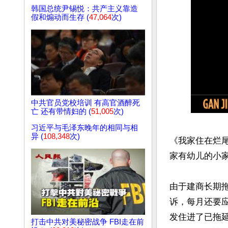
韩国总统尹锡悦：共产主义靠造
假和煽动而生存 (
47,064
次)
中共官员党校培训 有高官酒醉死
亡 还有带情妇的 (
51,005
次)
习近平与毛泽东晚年的相同与相
异 (
108,348
次)
《我家住在烂
家有幼儿的小家
由于建商长期
诉，每月还要应
发住进了已拖
打击中共对美秘密战争 FBI走在前