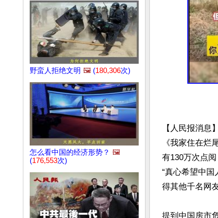
野蛮人拒绝文明
🖼️
(
180,306
次)
【人民报消息
《我家住在烂
怎么看中国的经济形势？
🖼️
有130万次点
(
176,553
次)
“真心希望中国
得其他千名网友
提到中国房市