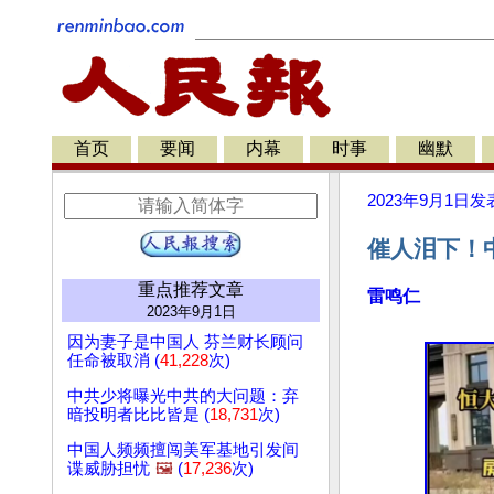
首页
要闻
内幕
时事
幽默
2023年9月1日
发
催人泪下！
重点推荐文章
雷鸣仁
2023年9月1日
因为妻子是中国人 芬兰财长顾问
任命被取消 (
41,228
次)
中共少将曝光中共的大问题：弃
暗投明者比比皆是 (
18,731
次)
中国人频频擅闯美军基地引发间
谍威胁担忧
🖼️
(
17,236
次)