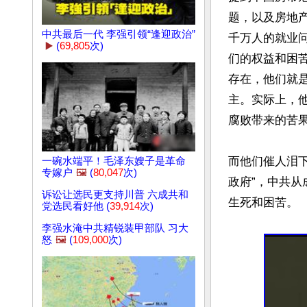
题，以及房地
中共最后一代 李强引领“逢迎政治”
千万人的就业
▶️
(
69,805
次)
们的权益和困
存在，他们就
主。实际上，
腐败带来的苦果
而他们催人泪下
一碗水端平！毛泽东嫂子是革命
专嫁户
🖼️
(
80,047
次)
政府”，中共
诉讼让选民更支持川普 六成共和
生死和困苦。

党选民看好他 (
39,914
次)
李强水淹中共精锐装甲部队 习大
怒
🖼️
(
109,000
次)