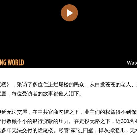
尾楼》，采访了多位住进烂尾楼的民众，从白发苍苍的老人、
庭，每位受访者的故事都催人泪下。

拖延无法交屋，在中共官商勾结之下，业主们的权益得不到保
付数额不小的银行贷款的压力。在走投无路之下，近300名
延多年无法交付的烂尾楼。尽管“家”徒四壁，掉灰掉渣儿，无