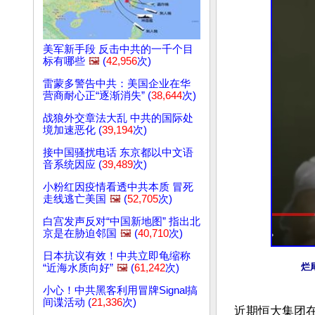
美军新手段 反击中共的一千个目
标有哪些
🖼️
(
42,956
次)
雷蒙多警告中共：美国企业在华
营商耐心正“逐渐消失” (
38,644
次)
战狼外交章法大乱 中共的国际处
境加速恶化 (
39,194
次)
接中国骚扰电话 东京都以中文语
音系统因应 (
39,489
次)
小粉红因疫情看透中共本质 冒死
走线逃亡美国
🖼️
(
52,705
次)
白宫发声反对“中国新地图” 指出北
京是在胁迫邻国
🖼️
(
40,710
次)
日本抗议有效！中共立即龟缩称
烂
“近海水质向好”
🖼️
(
61,242
次)
小心！中共黑客利用冒牌Signal搞
间谍活动 (
21,336
次)
近期恒大集团