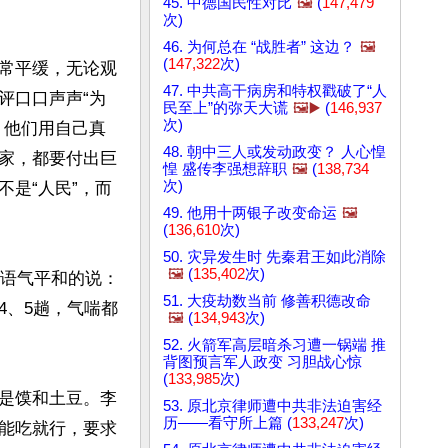
45. 中德国民性对比
🖼️
(
147,479
次)
46. 为何总在 “战胜者” 这边？
🖼️
(
147,322
次)
常平缓，无论观
47. 中共高干病房和特权戳破了“人
评口口声声“为
民至上”的弥天大谎
🖼️▶️
(
146,937
次)
。他们用自己真
48. 朝中三人或发动政变？ 人心惶
家，都要付出巨
惶 盛传李强想辞职
🖼️
(
138,734
次)
是“人民”，而
49. 他用十两银子改变命运
🖼️
(
136,610
次)
50. 灾异发生时 先秦君王如此消除
🖼️
(
135,402
次)
她语气平和的说：
51. 大疫劫数当前 修善积德改命
4、5趟，气喘都
🖼️
(
134,943
次)
52. 火箭军高层暗杀习遭一锅端 推
背图预言军人政变 习胆战心惊
(
133,985
次)
是馍和土豆。李
53. 原北京律师遭中共非法迫害经
历——看守所上篇 (
133,247
次)
能吃就行，要求