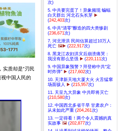
次)
5. 中共要完蛋了！异象频现 蝙蝠
白天群出 河北石头长芽
▶️
(
242,403
次)
6. 中共“清零”酿造的四大类惨剧
(
236,671
次)
7. 河北泄洪 民间估算超过10万人
死亡
🖼️▶️
(
222,917
次)
8. 黑龙江农妇洪灾后崩溃痛哭：
我没有那么坚强
▶️
(
220,111
次)
9. 中国异象预警？拜登称中共“定
，实质却是“刃民
时炸弹”
▶️
(
217,602
次)
漠视中国人民的
10. 天津新天地大厦大火 火舌猛窜
场面骇人
▶️
(
215,957
次)
11. 天呈九大异象 中共即将灭亡
(
210,580
次)
12. 中国西北多省干旱 甘肃农户：
从未如此严重 (
204,261
次)
13. 一定得看！两个令人震撼的真
实故事
🖼️
(
202,877
次)
14. 从没看到过这样的场面，整个