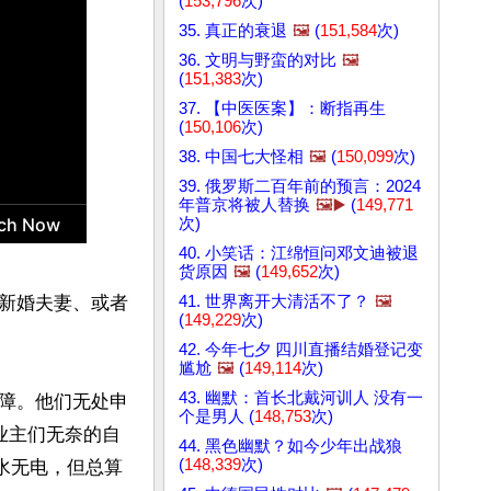
(
153,796
次)
35. 真正的衰退
🖼️
(
151,584
次)
36. 文明与野蛮的对比
🖼️
(
151,383
次)
37. 【中医医案】：断指再生
(
150,106
次)
38. 中国七大怪相
🖼️
(
150,099
次)
39. 俄罗斯二百年前的预言：2024
年普京将被人替换
🖼️▶️
(
149,771
次)
40. 小笑话：江绵恒问邓文迪被退
货原因
🖼️
(
149,652
次)
41. 世界离开大清活不了？
🖼️
新婚夫妻、或者
(
149,229
次)
42. 今年七夕 四川直播结婚登记变
尴尬
🖼️
(
149,114
次)
43. 幽默：首长北戴河训人 没有一
障。他们无处申
个是男人 (
148,753
次)
业主们无奈的自
44. 黑色幽默？如今少年出战狼
(
148,339
次)
水无电，但总算