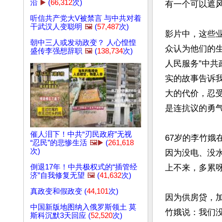
沿
▶️
(
66,312
次)
有一个可以遮
听信共产党大V被禁言 与中共对着
干武汉人变聪明
🖼️
(
57,487
次)
影片中，这些
朝中三人或发动政变？ 人心惶惶
众认为他们的
盛传李强想辞职
🖼️
(
138,734
次)
人民服务”中
实的故事告诉
大的代价，忍
是连抗议的勇气
催人泪下！中共“刃民政府”无视
67岁的李竹娥
“忍民”的悲惨生活
🖼️▶️
(
261,618
次)
因为没电、没
倒退17年！中共极权式的“插管经
上不来，多累
济”自我修复无望
🖼️
(
41,632
次)
真政变和假政变 (
44,101
次)
因为供房贷，
中国新版地图纳入俄罗斯领土 莫
竹娥说：我们
斯科沉默3天回应 (
52,520
次)