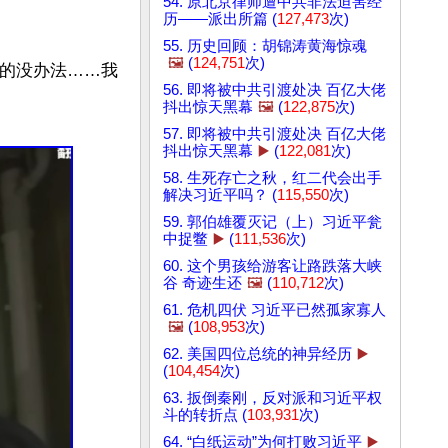
54. 原北京律师遭中共非法迫害经
历——派出所篇 (
127,473
次)
55. 历史回顾：胡锦涛黄海惊魂
🖼️
(
124,751
次)
逼的没办法……我
56. 即将被中共引渡处决 百亿大佬
抖出惊天黑幕
🖼️
(
122,875
次)
57. 即将被中共引渡处决 百亿大佬
抖出惊天黑幕
▶️
(
122,081
次)
58. 生死存亡之秋，红二代会出手
解决习近平吗？ (
115,550
次)
59. 郭伯雄覆灭记（上）习近平瓮
中捉鳖
▶️
(
111,536
次)
60. 这个男孩给游客让路跌落大峡
谷 奇迹生还
🖼️
(
110,712
次)
61. 危机四伏 习近平已然孤家寡人
🖼️
(
108,953
次)
62. 美国四位总统的神异经历
▶️
(
104,454
次)
63. 扳倒秦刚，反对派和习近平权
斗的转折点 (
103,931
次)
64. “白纸运动”为何打败习近平
▶️