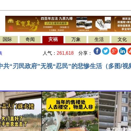
国际
奇闻
灾祸
万象
生活
文化
人气：
261,618
分享：
表
中共“刃民政府”无视“忍民”的悲惨生活（多图/视