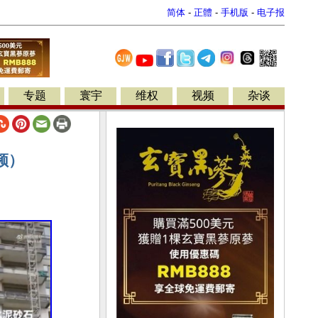
简体
-
正體
-
手机版
-
电子报
专题
寰宇
维权
视频
杂谈
频）