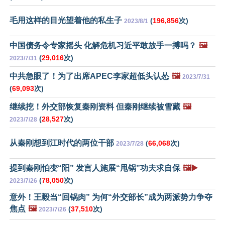
毛用这样的目光望着他的私生子
(
196,856
次)
2023/8/1
中国债务令专家摇头 化解危机习近平敢放手一搏吗？
🖼️
(
29,016
次)
2023/7/31
中共急眼了！为了出席APEC李家超低头认怂
🖼️
2023/7/31
(
69,093
次)
继续挖！外交部恢复秦刚资料 但秦刚继续被雪藏
🖼️
(
28,527
次)
2023/7/28
从秦刚想到江时代的两位干部
(
66,068
次)
2023/7/28
提到秦刚怕变“阳” 发言人施展“甩锅”功夫求自保
🖼️▶️
(
78,050
次)
2023/7/26
意外！王毅当“回锅肉” 为何“外交部长”成为两派势力争夺
焦点
🖼️
(
37,510
次)
2023/7/26