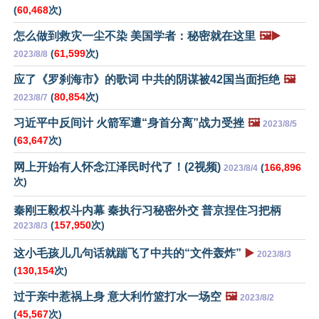
(
60,468
次)
怎么做到救灾一尘不染 美国学者：秘密就在这里
🖼️▶️
(
61,599
次)
2023/8/8
应了《罗刹海市》的歌词 中共的阴谋被42国当面拒绝
🖼️
(
80,854
次)
2023/8/7
习近平中反间计 火箭军遭“身首分离”战力受挫
🖼️
2023/8/5
(
63,647
次)
网上开始有人怀念江泽民时代了！(2视频)
(
166,896
2023/8/4
次)
秦刚王毅权斗内幕 秦执行习秘密外交 普京捏住习把柄
(
157,950
次)
2023/8/3
这小毛孩儿几句话就踹飞了中共的“文件轰炸”
▶️
2023/8/3
(
130,154
次)
过于亲中惹祸上身 意大利竹篮打水一场空
🖼️
2023/8/2
(
45,567
次)