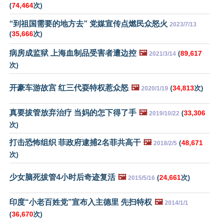
(
74,464
次)
“到祖国需要的地方去” 党媒宣传点燃民众怒火
2023/7/13
(
35,666
次)
病房成监狱 上海血制品受害者遭边控
🖼️
(
89,617
2021/3/14
次)
开豪车游故宫 红三代耍特权惹众怒
🖼️
(
34,813
次)
2020/1/19
真要拔管放弃治疗 当妈的怎下得了手
🖼️
(
33,306
2019/10/22
次)
打击恐怖组织 菲政府逮捕2名菲共高干
🖼️
(
48,671
2018/2/5
次)
少女脑死拔管4小时后奇迹复活
🖼️
(
24,661
次)
2015/5/16
印度“小老百姓党”宣布入主德里 先扫特权
🖼️
2014/1/1
(
36,670
次)