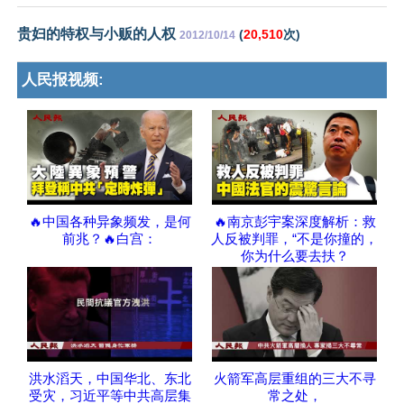
贵妇的特权与小贩的人权
(
20,510
次)
2012/10/14
人民报视频:
🔥中国各种异象频发，是何
🔥南京彭宇案深度解析：救
前兆？🔥白宫：
人反被判罪，“不是你撞的，
你为什么要去扶？
洪水滔天，中国华北、东北
火箭军高层重组的三大不寻
受灾，习近平等中共高层集
常之处，