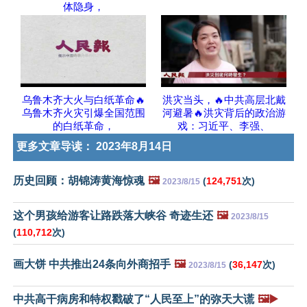
体隐身，
乌鲁木齐大火与白纸革命🔥
洪灾当头，🔥中共高层北戴
乌鲁木齐火灾引爆全国范围
河避暑🔥洪灾背后的政治游
的白纸革命，
戏：习近平、李强、
更多文章导读：
2023年8月14日
历史回顾：胡锦涛黄海惊魂
🖼️
(
124,751
次)
2023/8/15
这个男孩给游客让路跌落大峡谷 奇迹生还
🖼️
2023/8/15
(
110,712
次)
画大饼 中共推出24条向外商招手
🖼️
(
36,147
次)
2023/8/15
中共高干病房和特权戳破了“人民至上”的弥天大谎
🖼️▶️