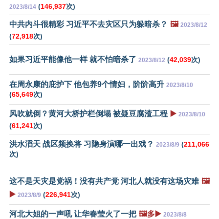
(
146,937
次)
2023/8/14
中共内斗很精彩 习近平不去灾区只为躲暗杀？
🖼️
2023/8/12
(
72,918
次)
如果习近平能像他一样 就不怕暗杀了
(
42,039
次)
2023/8/12
在周永康的庇护下 他包养9个情妇，阶阶高升
2023/8/10
(
65,649
次)
风吹就倒？黄河大桥护栏倒塌 被疑豆腐渣工程
▶️
2023/8/10
(
61,241
次)
洪水滔天 战区频换将 习隐身演哪一出戏？
(
211,066
2023/8/9
次)
这不是天灾是党祸！没有共产党 河北人就没有这场灾难
🖼️
▶️
(
226,941
次)
2023/8/9
河北大姐的一声吼 让华春莹火了一把
🖼️多▶️
2023/8/8