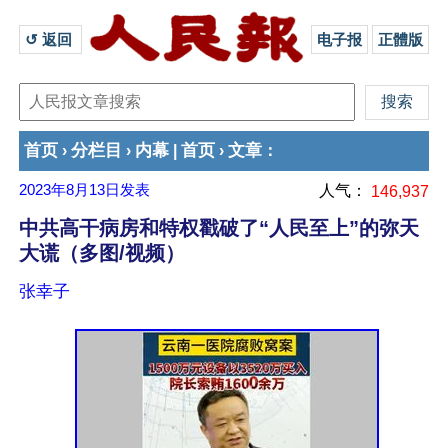
↺ 返回 
电子报
正體版
首页
分栏目
内幕
首页
文章
›
›
|
›
：
2023年8月13日
发表
人气：
146,937
中共高干病房和特权戳破了“人民至上”的弥天
大谎（多图/视频）
张幸子