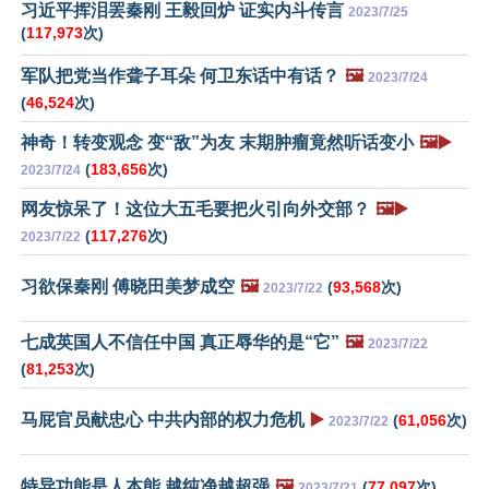
习近平挥泪罢秦刚 王毅回炉 证实内斗传言
2023/7/25
(
117,973
次)
军队把党当作聋子耳朵 何卫东话中有话？
🖼️
2023/7/24
(
46,524
次)
神奇！转变观念 变“敌”为友 末期肿瘤竟然听话变小
🖼️▶️
(
183,656
次)
2023/7/24
网友惊呆了！这位大五毛要把火引向外交部？
🖼️▶️
(
117,276
次)
2023/7/22
习欲保秦刚 傅晓田美梦成空
🖼️
(
93,568
次)
2023/7/22
七成英国人不信任中国 真正辱华的是“它”
🖼️
2023/7/22
(
81,253
次)
马屁官员献忠心 中共内部的权力危机
▶️
(
61,056
次)
2023/7/22
特异功能是人本能 越纯净越超强
🖼️
(
77,097
次)
2023/7/21