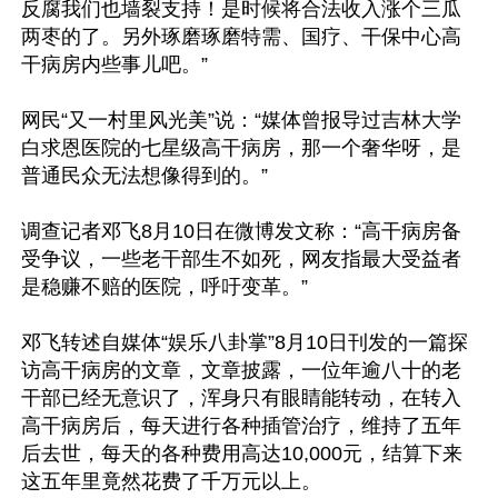
反腐我们也墙裂支持！是时候将合法收入涨个三瓜
两枣的了。另外琢磨琢磨特需、国疗、干保中心高
干病房内些事儿吧。”

网民“又一村里风光美”说：“媒体曾报导过吉林大学
白求恩医院的七星级高干病房，那一个奢华呀，是
普通民众无法想像得到的。”

调查记者邓飞8月10日在微博发文称：“高干病房备
受争议，一些老干部生不如死，网友指最大受益者
是稳赚不赔的医院，呼吁变革。”

邓飞转述自媒体“娱乐八卦掌”8月10日刊发的一篇探
访高干病房的文章，文章披露，一位年逾八十的老
干部已经无意识了，浑身只有眼睛能转动，在转入
高干病房后，每天进行各种插管治疗，维持了五年
后去世，每天的各种费用高达10,000元，结算下来
这五年里竟然花费了千万元以上。
