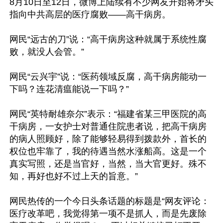
8月10日至12日，微博上陆续有不少网友开始将矛头
指向中共高层的医疗腐败——高干病房。

网民“远古的刀”说：“高干病房这种就属于系统性腐
败，就没人会管。”

网民“云兴宇”说：“医药领域反腐，高干病房能动一
下吗？连花清瘟能说一下吗？”

网民“英特耐雄奈尔”表示：“福建省某三甲医院的高
干病房，一女护士对普通住院患者说，把高干病房
的病人照顾好，除了能够轻易得到拨款外，首长的
权位也牢靠了，我的待遇当然水涨船高。这是一个
真实写照，还是当官好，当然，当大官更好。殊不
知，再好也好不过上天的旨意。”

网民热传的一个今日头条话题的标题是“网友评论：
医疗改革吧，我觉得第一项不是抓人，而是先废除