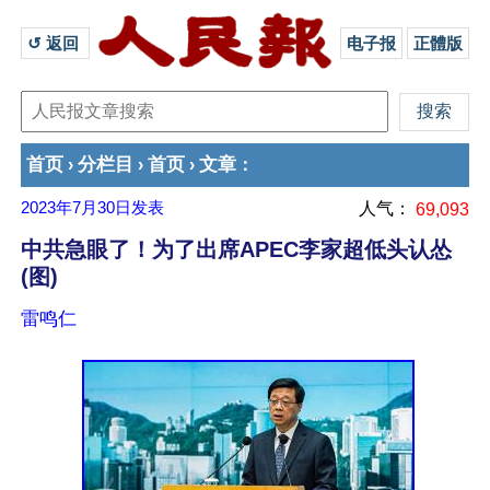
↺ 返回 
电子报
正體版
首页
分栏目
首页
文章
›
›
›
：
2023年7月30日
发表
人气：
69,093
中共急眼了！为了出席APEC李家超低头认怂
(图)
雷鸣仁