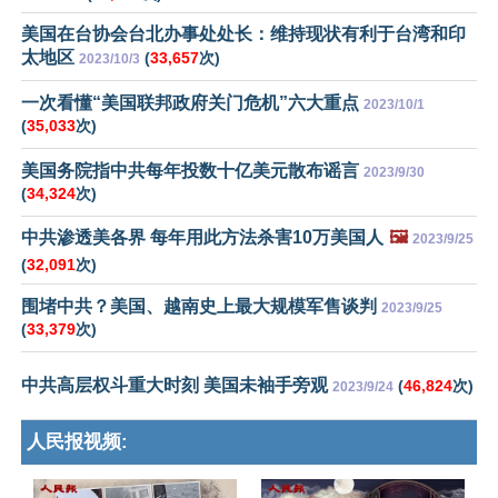
美国在台协会台北办事处处长：维持现状有利于台湾和印
太地区
(
33,657
次)
2023/10/3
一次看懂“美国联邦政府关门危机”六大重点
2023/10/1
(
35,033
次)
美国务院指中共每年投数十亿美元散布谣言
2023/9/30
(
34,324
次)
中共渗透美各界 每年用此方法杀害10万美国人
🖼️
2023/9/25
(
32,091
次)
围堵中共？美国、越南史上最大规模军售谈判
2023/9/25
(
33,379
次)
中共高层权斗重大时刻 美国未袖手旁观
(
46,824
次)
2023/9/24
人民报视频: