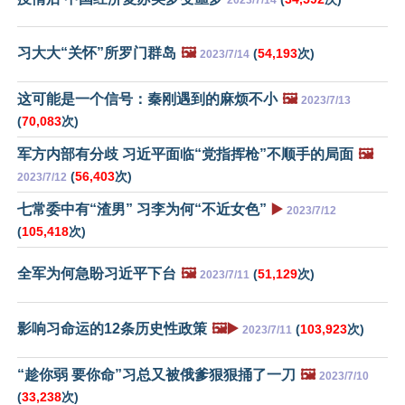
习大大“关怀”所罗门群岛
🖼️
(
54,193
次)
2023/7/14
这可能是一个信号：秦刚遇到的麻烦不小
🖼️
2023/7/13
(
70,083
次)
军方内部有分歧 习近平面临“党指挥枪”不顺手的局面
🖼️
(
56,403
次)
2023/7/12
七常委中有“渣男” 习李为何“不近女色”
▶️
2023/7/12
(
105,418
次)
全军为何急盼习近平下台
🖼️
(
51,129
次)
2023/7/11
影响习命运的12条历史性政策
🖼️▶️
(
103,923
次)
2023/7/11
“趁你弱 要你命”习总又被俄爹狠狠捅了一刀
🖼️
2023/7/10
(
33,238
次)