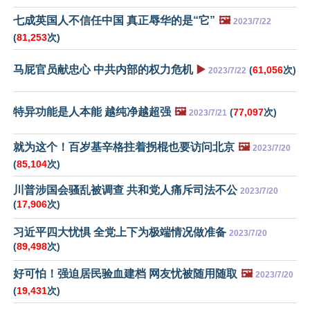
七成英国人不信任中国 真正辱华的是“它”
🖼️
2023/7/22
(
81,253
次)
马屁官员献忠心 中共内部的权力危机
▶️
(
61,056
次)
2023/7/22
特异功能是人本能 越纯净越超强
🖼️
(
77,097
次)
2023/7/21
就为这个！百岁基辛格拄着拐棍也要访问北京
🖼️
2023/7/20
(
85,104
次)
川普涉国会骚乱被调查 共和党人痛斥司法不公
2023/7/20
(
17,906
次)
习近平四大忧惧 全党上下为极端情况做准备
2023/7/20
(
89,498
次)
好可怕！强迫居民验血建档 网友忧被随用随取
🖼️
2023/7/20
(
19,431
次)