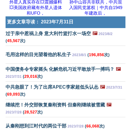
外星人真实存在💥震撼爆料
孙中山容共非联共，中共混
💥美国政府藏有外星人遗体
入国民党篡权｜中共自1949
和UFO，
年建政后，
更多文章导读：
2023年7月31日
过于亲中惹祸上身 意大利竹篮打水一场空
🖼️
2023/8/2
(
45,567
次)
毛用这样的目光望着他的私生子
(
196,856
次)
2023/8/1
中国债务令专家摇头 化解危机习近平敢放手一搏吗？
🖼️
(
29,016
次)
2023/7/31
中共急眼了！为了出席APEC李家超低头认怂
🖼️
2023/7/31
(
69,093
次)
继续挖！外交部恢复秦刚资料 但秦刚继续被雪藏
🖼️
(
28,527
次)
2023/7/28
从秦刚想到江时代的两位干部
(
66,068
次)
2023/7/28