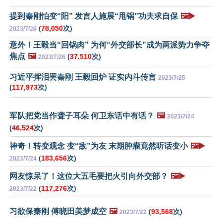
提到秦刚怕变“阳” 发言人施展“甩锅”功夫求自保
🖼️▶️
(
78,050
次)
2023/7/26
意外！王毅当“回锅肉” 为何“外交部长”成为两派势力争夺
焦点
🖼️
(
37,510
次)
2023/7/26
习近平挥泪罢秦刚 王毅回炉 证实内斗传言
2023/7/25
(
117,973
次)
军队把党当作聋子耳朵 何卫东话中有话？
🖼️
2023/7/24
(
46,524
次)
神奇！转变观念 变“敌”为友 末期肿瘤竟然听话变小
🖼️▶️
(
183,656
次)
2023/7/24
网友惊呆了！这位大五毛要把火引向外交部？
🖼️▶️
(
117,276
次)
2023/7/22
习欲保秦刚 傅晓田美梦成空
🖼️
(
93,568
次)
2023/7/22