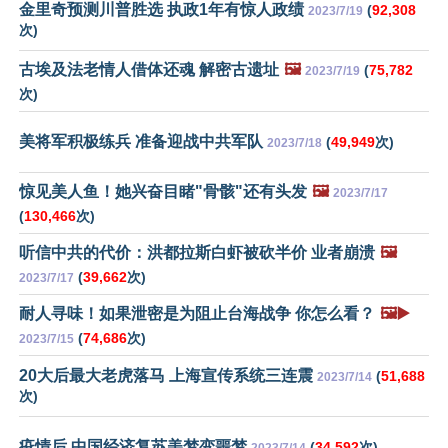
金里奇预测川普胜选 执政1年有惊人政绩
(
92,308
2023/7/19
次)
古埃及法老情人借体还魂 解密古遗址
🖼️
(
75,782
2023/7/19
次)
美将军积极练兵 准备迎战中共军队
(
49,949
次)
2023/7/18
惊见美人鱼！她兴奋目睹"骨骸"还有头发
🖼️
2023/7/17
(
130,466
次)
听信中共的代价：洪都拉斯白虾被砍半价 业者崩溃
🖼️
(
39,662
次)
2023/7/17
耐人寻味！如果泄密是为阻止台海战争 你怎么看？
🖼️▶️
(
74,686
次)
2023/7/15
20大后最大老虎落马 上海宣传系统三连震
(
51,688
2023/7/14
次)
疫情后 中国经济复苏美梦变噩梦
(
34,592
次)
2023/7/14