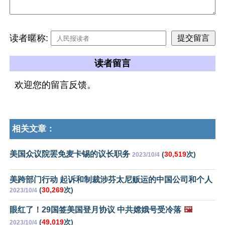
读者暱称:
读者留言
欢迎您的留言反馈。
相关文章：
美国众议院罢免麦卡锡的议长职务
(
30,519
次)
2023/10/4
美跨部门行动 起诉和制裁涉芬太尼贩运的中国公司和个人
(
30,269
次)
2023/10/4
眼红了！29国签美国登月协议 中共嫦娥号受冷落
🖼️
(
49,019
次)
2023/10/4