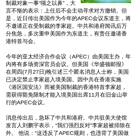
制裁对象一事“嗤之以鼻”，大
言不惭的表示：上任后不会主动寻求对方撤销。但
是，近日传出美国作为今年的APEC会议东道主，将
不邀请正在受制裁的李家超。中共和港府闻讯后万
分焦急，多次重申美国作为东道主，有责任邀请香
港特首与会。

今年的亚太经济合作会议（APEC）由美国主办，年
内将有多场资深官员会议。但美国《华盛顿邮报》
在周四(7月27日)晚引述三个匿名消息人士称，美国
已决定禁止李家超入境美国。因中共在香港实施
《港区国安法》而被美国制裁的香港特首李家超，
需获得豁免限制才能入境美国出席11月在旧金山举
行的APEC会议。

消息传出后，急坏了中共和港府。中共驻美大使馆
发言人刘鹏宇表示，“我们强烈反对”李家超被排除在
外。 他说：“这违反了APEC规则，也违背了美国做