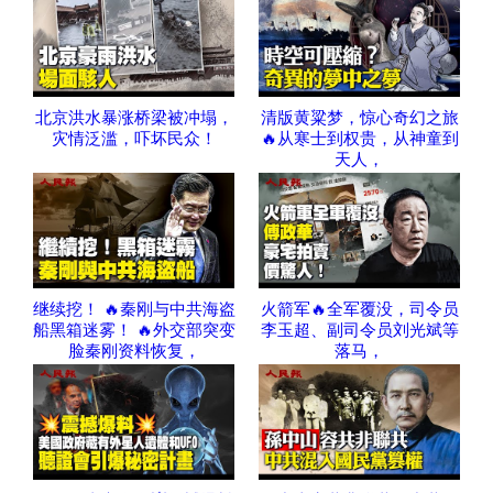
北京洪水暴涨桥梁被冲塌，
清版黄粱梦，惊心奇幻之旅
灾情泛滥，吓坏民众！
🔥从寒士到权贵，从神童到
天人，
继续挖！ 🔥秦刚与中共海盗
火箭军🔥全军覆没，司令员
船黑箱迷雾！ 🔥外交部突变
李玉超、副司令员刘光斌等
脸秦刚资料恢复，
落马，