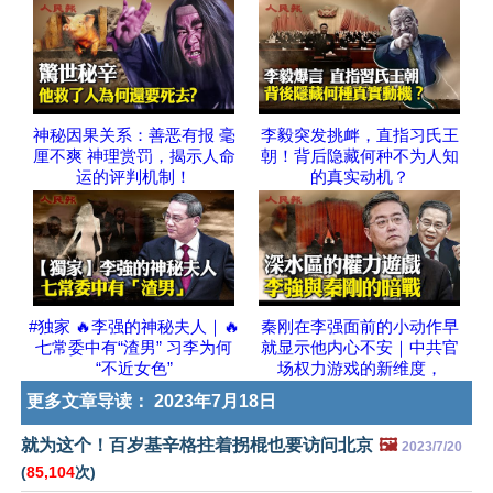
神秘因果关系：善恶有报 毫
李毅突发挑衅，直指习氏王
厘不爽 神理赏罚，揭示人命
朝！背后隐藏何种不为人知
运的评判机制！
的真实动机？
#独家 🔥李强的神秘夫人｜🔥
秦刚在李强面前的小动作早
七常委中有“渣男” 习李为何
就显示他内心不安｜中共官
“不近女色”
场权力游戏的新维度，
更多文章导读：
2023年7月18日
就为这个！百岁基辛格拄着拐棍也要访问北京
🖼️
2023/7/20
(
85,104
次)