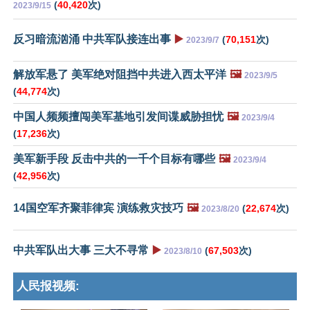
(
40,420
次)
2023/9/15
反习暗流汹涌 中共军队接连出事
▶️
(
70,151
次)
2023/9/7
解放军悬了 美军绝对阻挡中共进入西太平洋
🖼️
2023/9/5
(
44,774
次)
中国人频频擅闯美军基地引发间谍威胁担忧
🖼️
2023/9/4
(
17,236
次)
美军新手段 反击中共的一千个目标有哪些
🖼️
2023/9/4
(
42,956
次)
14国空军齐聚菲律宾 演练救灾技巧
🖼️
(
22,674
次)
2023/8/20
中共军队出大事 三大不寻常
▶️
(
67,503
次)
2023/8/10
人民报视频: