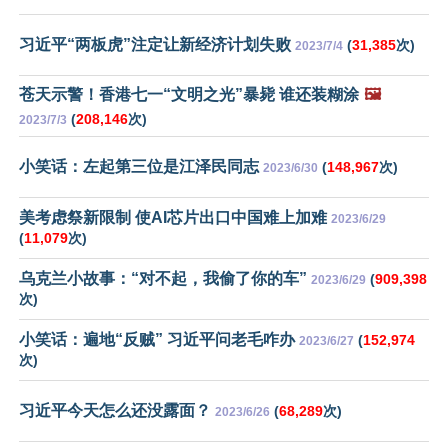
习近平“两板虎”注定让新经济计划失败
(
31,385
次)
2023/7/4
苍天示警！香港七一“文明之光”暴毙 谁还装糊涂
🖼️
(
208,146
次)
2023/7/3
小笑话：左起第三位是江泽民同志
(
148,967
次)
2023/6/30
美考虑祭新限制 使AI芯片出口中国难上加难
2023/6/29
(
11,079
次)
乌克兰小故事：“对不起，我偷了你的车”
(
909,398
2023/6/29
次)
小笑话：遍地“反贼” 习近平问老毛咋办
(
152,974
2023/6/27
次)
习近平今天怎么还没露面？
(
68,289
次)
2023/6/26