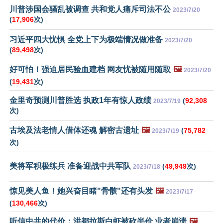
川普涉国会骚乱被调查 共和党人痛斥司法不公
2023/7/20
(
17,906
次)
习近平四大忧惧 全党上下为极端情况做准备
2023/7/20
(
89,498
次)
好可怕！强迫居民验血建档 网友忧被随用随取
🖼️
2023/7/20
(
19,431
次)
金里奇预测川普胜选 执政1年有惊人政绩
(
92,308
2023/7/19
次)
古埃及法老情人借体还魂 解密古遗址
🖼️
(
75,782
2023/7/19
次)
美将军积极练兵 准备迎战中共军队
(
49,949
次)
2023/7/18
惊见美人鱼！她兴奋目睹"骨骸"还有头发
🖼️
2023/7/17
(
130,466
次)
听信中共的代价：洪都拉斯白虾被砍半价 业者崩溃
🖼️