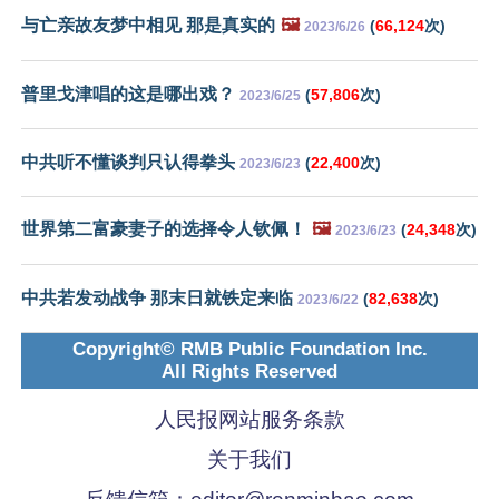
与亡亲故友梦中相见 那是真实的
🖼️
(
66,124
次)
2023/6/26
普里戈津唱的这是哪出戏？
(
57,806
次)
2023/6/25
中共听不懂谈判只认得拳头
(
22,400
次)
2023/6/23
世界第二富豪妻子的选择令人钦佩！
🖼️
(
24,348
次)
2023/6/23
中共若发动战争 那末日就铁定来临
(
82,638
次)
2023/6/22
Copyright© RMB Public Foundation Inc.
All Rights Reserved
人民报网站服务条款
关于我们