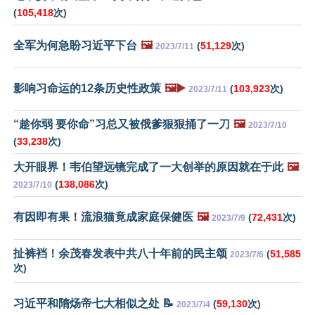
(
105,418
次)
全军为何急盼习近平下台
🖼️
(
51,129
次)
2023/7/11
影响习命运的12条历史性政策
🖼️▶️
(
103,923
次)
2023/7/11
“趁你弱 要你命”习总又被俄爹狠狠捅了一刀
🖼️
2023/7/10
(
33,238
次)
大开眼界！韦伯望远镜完成了一大创举的原因就在于此
🖼️
(
138,086
次)
2023/7/10
有因即有果！流浪猫竟成家庭保健医
🖼️
(
72,431
次)
2023/7/9
扯裤裆！余茂春发表中共八十年前的民主颂
(
51,585
2023/7/6
次)
习近平和隋炀帝七大相似之处 📝
(
59,130
次)
2023/7/4