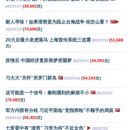
(
39,662
次)
2023/7/17
耐人寻味！如果泄密是为阻止台海战争 你怎么看？
🖼️▶️
(
74,686
次)
2023/7/15
20大后最大老虎落马 上海宣传系统三连震
(
51,688
2023/7/14
次)
疫情后 中国经济复苏美梦变噩梦
(
34,592
次)
2023/7/14
习大大“关怀”所罗门群岛
🖼️
(
54,193
次)
2023/7/14
这可能是一个信号：秦刚遇到的麻烦不小
🖼️
2023/7/13
(
70,083
次)
军方内部有分歧 习近平面临“党指挥枪”不顺手的局面
🖼️
(
56,403
次)
2023/7/12
七常委中有“渣男” 习李为何“不近女色”
▶️
2023/7/12