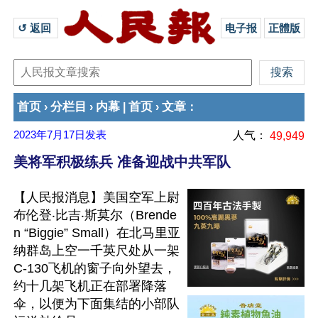
↺ 返回 
电子报
正體版
首页
分栏目
内幕
首页
文章
›
›
|
›
：
2023年7月17日
发表
人气：
49,949
美将军积极练兵 准备迎战中共军队
【人民报消息】美国空军上尉
布伦登‧比吉‧斯莫尔（Brende
n “Biggie” Small）在北马里亚
纳群岛上空一千英尺处从一架
C-130飞机的窗子向外望去，
约十几架飞机正在部署降落
伞，以便为下面集结的小部队