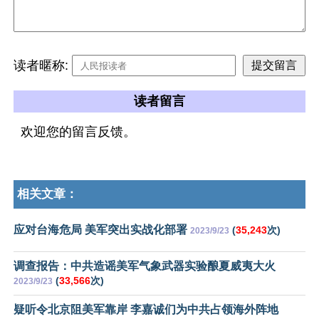
读者暱称:
读者留言
欢迎您的留言反馈。
相关文章：
应对台海危局 美军突出实战化部署
(
35,243
次)
2023/9/23
调查报告：中共造谣美军气象武器实验酿夏威夷大火
(
33,566
次)
2023/9/23
疑听令北京阻美军靠岸 李嘉诚们为中共占领海外阵地