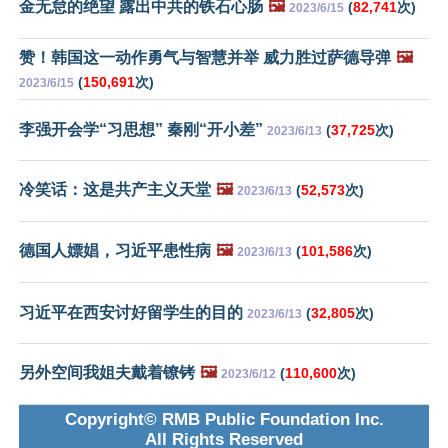
金无怠的绝望 露出中共的铁石心肠
🖼️
(
82,741
次)
2023/6/15
赞！韩国这一动作勇气与智慧并举 威力胜过萨德导弹
🖼️
(
150,691
次)
2023/6/15
李强开会学“习思想” 秦刚“开小差”
(
37,725
次)
2023/6/13
冷笑话：这是共产主义天堂
🖼️
(
52,573
次)
2023/6/13
德国人嫖娼，习近平患性病
🖼️
(
101,586
次)
2023/6/13
习近平在西安讨好留学生的目的
(
32,805
次)
2023/6/13
另外空间我姐夫戴着镣铐
🖼️
(
110,600
次)
2023/6/12
Copyright© RMB Public Foundation Inc.
All Rights Reserved