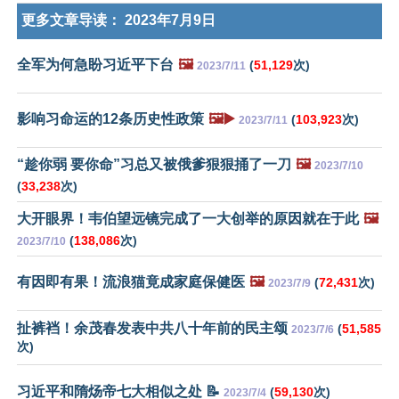
更多文章导读：
2023年7月9日
全军为何急盼习近平下台
🖼️
(
51,129
次)
2023/7/11
影响习命运的12条历史性政策
🖼️▶️
(
103,923
次)
2023/7/11
“趁你弱 要你命”习总又被俄爹狠狠捅了一刀
🖼️
2023/7/10
(
33,238
次)
大开眼界！韦伯望远镜完成了一大创举的原因就在于此
🖼️
(
138,086
次)
2023/7/10
有因即有果！流浪猫竟成家庭保健医
🖼️
(
72,431
次)
2023/7/9
扯裤裆！余茂春发表中共八十年前的民主颂
(
51,585
2023/7/6
次)
习近平和隋炀帝七大相似之处 📝
(
59,130
次)
2023/7/4