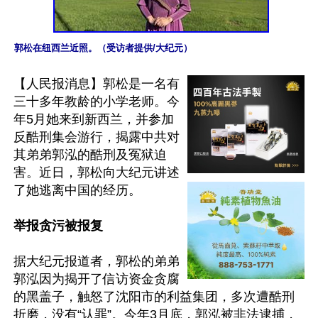
郭松在纽西兰近照。（受访者提供/大纪元）
【人民报消息】郭松是一名有
三十多年教龄的小学老师。今
年5月她来到新西兰，并参加
反酷刑集会游行，揭露中共对
其弟弟郭泓的酷刑及冤狱迫
害。近日，郭松向大纪元讲述
了她逃离中国的经历。

举报贪污被报复
据大纪元报道者，郭松的弟弟
郭泓因为揭开了信访资金贪腐
的黑盖子，触怒了沈阳市的利益集团，多次遭酷刑
折磨，没有“认罪”。今年3月底，郭泓被非法逮捕，