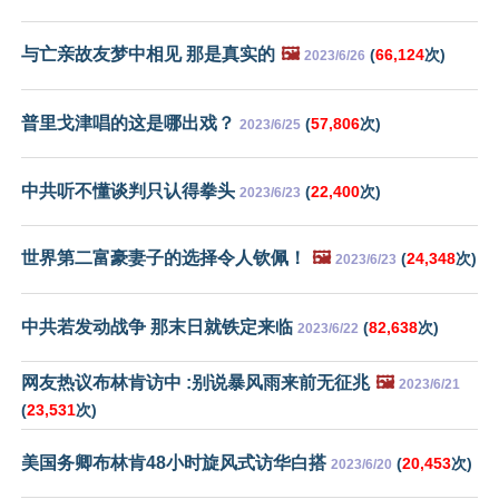
与亡亲故友梦中相见 那是真实的
🖼️
(
66,124
次)
2023/6/26
普里戈津唱的这是哪出戏？
(
57,806
次)
2023/6/25
中共听不懂谈判只认得拳头
(
22,400
次)
2023/6/23
世界第二富豪妻子的选择令人钦佩！
🖼️
(
24,348
次)
2023/6/23
中共若发动战争 那末日就铁定来临
(
82,638
次)
2023/6/22
网友热议布林肯访中 :别说暴风雨来前无征兆
🖼️
2023/6/21
(
23,531
次)
美国务卿布林肯48小时旋风式访华白搭
(
20,453
次)
2023/6/20