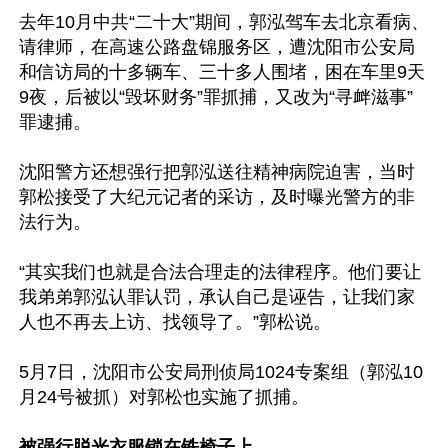
去年10月中共“二十大”期间，郭泓驾车去北京看病、
请律师，在高速公路盘锦服务区，遭沈阳市公安局
和信访局的十多辆车、三十多人围堵，困在车里9天
9夜，后被以“毁坏财务”罪抓捕，又改为“寻衅滋事”
罪逮捕。

沈阳警方还想强行把郭泓送往精神病院迫害，当时
郭松接受了大纪元记者的采访，及时曝光警方的非
法行为。

“其实我们也就是合法合理走的法律程序。他们要让
我弟弟郭泓认罪认罚，承认自己是诬告，让我们家
人也不再去上访、找领导了。”郭松说。

5月7日，沈阳市公安局刑侦局1024专案组（郭泓10
月24号被抓）对郭松也实施了抓捕。

被强行脱光衣服锁在铁椅子上