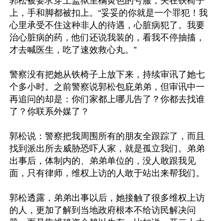
郭松被要求穿上监狱里橘黄色的号服，关在铁椅子
上，手和脚都被扣上。“妥妥的你就是一个罪犯！我
心里承受不住这种非人的待遇，心脏病犯了。我要
治心脏病的药，他们还说我装的，看我不停抽搐，
才去喊医生，吃了速效救心丸。”

警察没有把她从铁椅子上放下来，持续审讯了她七
个多小时。之前警察说郭松包庇弟弟，但审讯中一
再追问的却是：你们家都上哪儿告了？你都去找谁
了？你联系外媒了？

郭松说：警察把我周围所有的朋友全跟踪了，而且
找到派出所去威胁恐吓人家，就是孤立我们。弟弟
出事后，体制内的、弟弟单位的，没人敢跟我见
面，只有律师，维权上访的人敢于站出来帮我们。

郭松透露，弟弟出事以后，她接触了很多维权上访
的人，更加了解到当地政府根本不给访民解决问