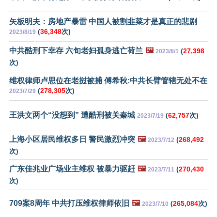
矢板明夫：房地产暴雷 中国人被割韭菜才是真正的悲剧
(
36,348
次)
2023/8/19
中共酷刑下幸存 六旬老妇孤身逃亡荷兰
🖼️
(
27,398
2023/8/1
次)
维权律师卢思位在老挝被捕 傅希秋:中共长臂管辖无处不在
(
278,305
次)
2023/7/29
王洪文两个“没想到” 遭酷刑被关秦城
(
62,757
次)
2023/7/19
上海小区居民维权多日 警民激烈冲突
🖼️
(
268,492
2023/7/12
次)
广东佳兆业广场业主维权 被暴力驱赶
🖼️
(
270,430
2023/7/11
次)
709案8周年 中共打压维权律师依旧
🖼️
(
265,084
次)
2023/7/10