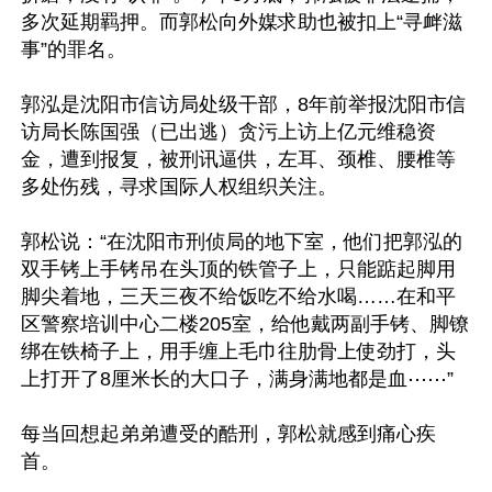
多次延期羁押。而郭松向外媒求助也被扣上“寻衅滋
事”的罪名。

郭泓是沈阳市信访局处级干部，8年前举报沈阳市信
访局长陈国强（已出逃）贪污上访上亿元维稳资
金，遭到报复，被刑讯逼供，左耳、颈椎、腰椎等
多处伤残，寻求国际人权组织关注。

郭松说：“在沈阳市刑侦局的地下室，他们把郭泓的
双手铐上手铐吊在头顶的铁管子上，只能踮起脚用
脚尖着地，三天三夜不给饭吃不给水喝……在和平
区警察培训中心二楼205室，给他戴两副手铐、脚镣
绑在铁椅子上，用手缠上毛巾往肋骨上使劲打，头
上打开了8厘米长的大口子，满身满地都是血⋯⋯”

每当回想起弟弟遭受的酷刑，郭松就感到痛心疾
首。
