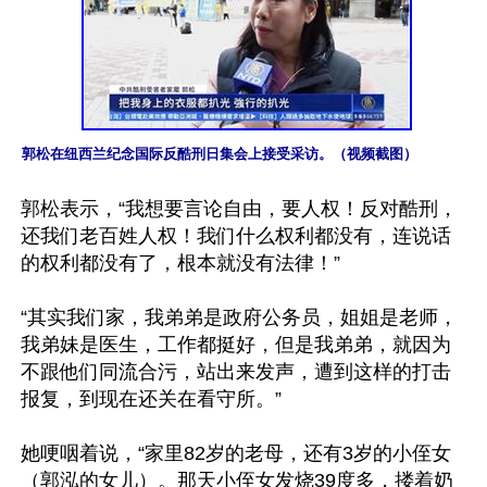
郭松在纽西兰纪念国际反酷刑日集会上接受采访。（视频截图）
郭松表示，“我想要言论自由，要人权！反对酷刑，
还我们老百姓人权！我们什么权利都没有，连说话
的权利都没有了，根本就没有法律！”

“其实我们家，我弟弟是政府公务员，姐姐是老师，
我弟妹是医生，工作都挺好，但是我弟弟，就因为
不跟他们同流合污，站出来发声，遭到这样的打击
报复，到现在还关在看守所。”

她哽咽着说，“家里82岁的老母，还有3岁的小侄女
（郭泓的女儿）。那天小侄女发烧39度多，搂着奶