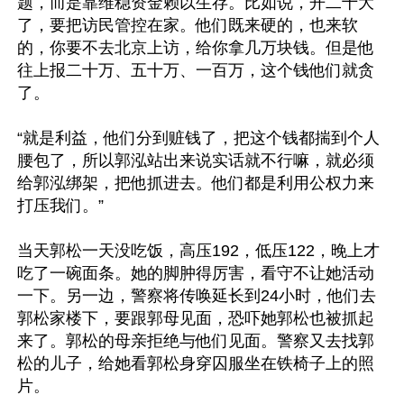
题，而是靠维稳资金赖以生存。比如说，开二十大
了，要把访民管控在家。他们既来硬的，也来软
的，你要不去北京上访，给你拿几万块钱。但是他
往上报二十万、五十万、一百万，这个钱他们就贪
了。

“就是利益，他们分到赃钱了，把这个钱都揣到个人
腰包了，所以郭泓站出来说实话就不行嘛，就必须
给郭泓绑架，把他抓进去。他们都是利用公权力来
打压我们。”

当天郭松一天没吃饭，高压192，低压122，晚上才
吃了一碗面条。她的脚肿得厉害，看守不让她活动
一下。另一边，警察将传唤延长到24小时，他们去
郭松家楼下，要跟郭母见面，恐吓她郭松也被抓起
来了。郭松的母亲拒绝与他们见面。警察又去找郭
松的儿子，给她看郭松身穿囚服坐在铁椅子上的照
片。
