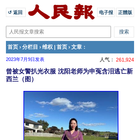
↺ 返回 
电子报
正體版
首页
分栏目
维权
首页
文章
›
›
|
›
：
2023年7月9日
发表
人气：
261,924
曾被女警扒光衣服 沈阳老师为申冤含泪逃亡新
西兰（图）