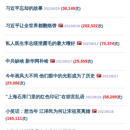
习近平忘却的故事
(
38,149
次)
2023/6/19
习近平让全世界都翻烙饼
🖼️
(
202,522
次)
2023/6/18
私人医生李志绥泄露毛的最大嗜好
🖼️
(
75,374
次)
2023/6/17
中共缺啥 新华网补啥
🖼️
(
25,359
次)
2023/6/17
今年画风大不同 他们眼中的光彩成为了历史
🖼️
2023/6/17
(
23,066
次)
“上海石库门里的红色印记”在胡言乱语
(
58,289
次)
2023/6/16
小笑话：想当年 江泽民为何让宋祖英离婚
🖼️
2023/6/16
(
165,111
次)