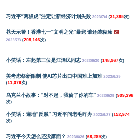
习近平“两板虎”注定让新经济计划失败
(
31,385
次)
2023/7/4
苍天示警！香港七一“文明之光”暴毙 谁还装糊涂
🖼️
(
208,146
次)
2023/7/3
小笑话：左起第三位是江泽民同志
(
148,967
次)
2023/6/30
美考虑祭新限制 使AI芯片出口中国难上加难
2023/6/29
(
11,079
次)
乌克兰小故事：“对不起，我偷了你的车”
(
909,398
2023/6/29
次)
小笑话：遍地“反贼” 习近平问老毛咋办
(
152,974
2023/6/27
次)
习近平今天怎么还没露面？
(
68,289
次)
2023/6/26