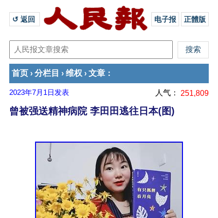
↺ 返回 
电子报
正體版
首页
分栏目
维权
文章
›
›
›
：
2023年7月1日
发表
人气：
251,809
曾被强送精神病院 李田田逃往日本(图)