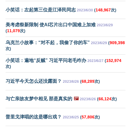
小笑话：左起第三位是江泽民同志
(
148,967
次)
2023/6/30
美考虑祭新限制 使AI芯片出口中国难上加难
2023/6/29
(
11,079
次)
乌克兰小故事：“对不起，我偷了你的车”
(
909,398
2023/6/29
次)
小笑话：遍地“反贼” 习近平问老毛咋办
(
152,974
2023/6/27
次)
习近平今天怎么还没露面？
(
68,289
次)
2023/6/26
与亡亲故友梦中相见 那是真实的
🖼️
(
66,124
次)
2023/6/26
普里戈津唱的这是哪出戏？
(
57,806
次)
2023/6/25