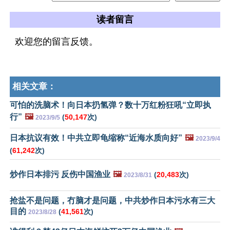
读者留言
欢迎您的留言反馈。
相关文章：
可怕的洗脑术！向日本扔氢弹？数十万红粉狂吼“立即执
行”
🖼️
(
50,147
次)
2023/9/5
日本抗议有效！中共立即龟缩称“近海水质向好”
🖼️
2023/9/4
(
61,242
次)
炒作日本排污 反伤中国渔业
🖼️
(
20,483
次)
2023/8/31
抢盐不是问题，冇脑才是问题，中共炒作日本污水有三大
目的
(
41,561
次)
2023/8/28