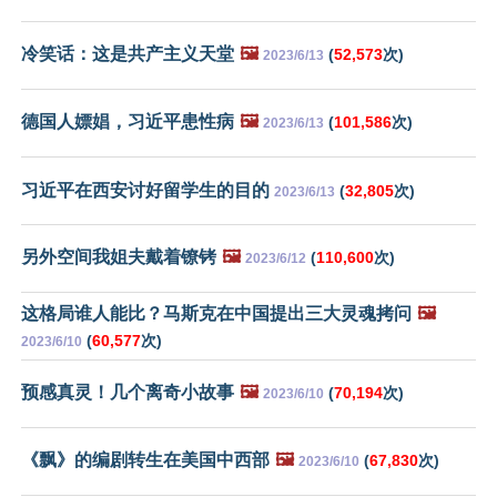
冷笑话：这是共产主义天堂
🖼️
(
52,573
次)
2023/6/13
德国人嫖娼，习近平患性病
🖼️
(
101,586
次)
2023/6/13
习近平在西安讨好留学生的目的
(
32,805
次)
2023/6/13
另外空间我姐夫戴着镣铐
🖼️
(
110,600
次)
2023/6/12
这格局谁人能比？马斯克在中国提出三大灵魂拷问
🖼️
(
60,577
次)
2023/6/10
预感真灵！几个离奇小故事
🖼️
(
70,194
次)
2023/6/10
《飘》的编剧转生在美国中西部
🖼️
(
67,830
次)
2023/6/10