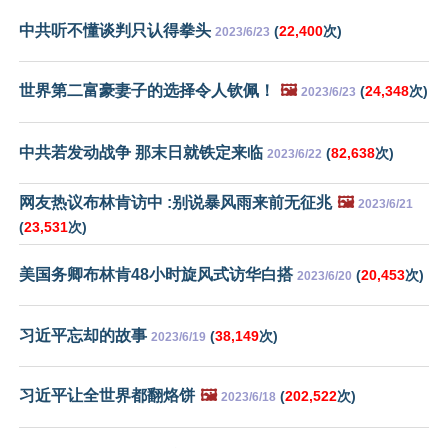
中共听不懂谈判只认得拳头
(
22,400
次)
2023/6/23
世界第二富豪妻子的选择令人钦佩！
🖼️
(
24,348
次)
2023/6/23
中共若发动战争 那末日就铁定来临
(
82,638
次)
2023/6/22
网友热议布林肯访中 :别说暴风雨来前无征兆
🖼️
2023/6/21
(
23,531
次)
美国务卿布林肯48小时旋风式访华白搭
(
20,453
次)
2023/6/20
习近平忘却的故事
(
38,149
次)
2023/6/19
习近平让全世界都翻烙饼
🖼️
(
202,522
次)
2023/6/18