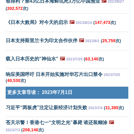
谁得利？禁43亿日本海鲜坑死3万亿中国渔业
🖼️
2023/8/27
(
202,572
次)
《日本大败局》对今天的启示
🖼️
(
147,473
次)
2023/8/10
日本支持斯里兰卡为印太合作伙伴
🖼️
(
25,759
次)
2023/8/1
载入日本历史的"神仙水"
🖼️
(
63,140
次)
2023/7/29
响应美国呼吁 日本开始实施对华芯片出口禁令
2023/7/25
(
40,530
次)
更多文章导读：
2023年7月1日
习近平“两板虎”注定让新经济计划失败
(
31,385
次)
2023/7/4
苍天示警！香港七一“文明之光”暴毙 谁还装糊涂
🖼️
(
208,146
次)
2023/7/3