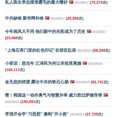
私人医生李志绥泄露毛的最大嗜好
🖼️
(
75,374
次)
2023/6/17
中共缺啥 新华网补啥
🖼️
(
25,359
次)
2023/6/17
今年画风大不同 他们眼中的光彩成为了历史
🖼️
2023/6/17
(
23,066
次)
“上海石库门里的红色印记”在胡言乱语
(
58,289
次)
2023/6/16
小笑话：想当年 江泽民为何让宋祖英离婚
🖼️
2023/6/16
(
165,111
次)
金无怠的绝望 露出中共的铁石心肠
🖼️
(
82,741
次)
2023/6/15
赞！韩国这一动作勇气与智慧并举 威力胜过萨德导弹
🖼️
(
150,691
次)
2023/6/15
李强开会学“习思想” 秦刚“开小差”
(
37,725
次)
2023/6/13