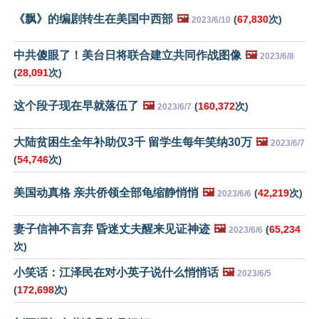
《飘》的编剧转生在美国中西部
🖼️
(
67,830
次)
2023/6/10
中共傻眼了！美台日将联合建立共同作战图像
🖼️
2023/6/8
(
28,091
次)
这个段子现在早就落伍了
🖼️
(
160,372
次)
2023/6/7
大陆贫困生全年补助仅3千 留学生每年笑纳30万
🖼️
2023/6/7
(
54,746
次)
美国动真格 亲共侨领全部龟缩静悄悄
🖼️
(
42,219
次)
2023/6/6
妻子信神不言弃 昏迷丈夫醒来见证神迹
🖼️
(
65,234
2023/6/6
次)
小笑话：江泽民在对小英子说什么悄悄话
🖼️
2023/6/5
(
172,698
次)