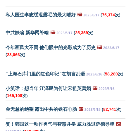
私人医生李志绥泄露毛的最大嗜好
🖼️
(
75,374
次)
2023/6/17
中共缺啥 新华网补啥
🖼️
(
25,359
次)
2023/6/17
今年画风大不同 他们眼中的光彩成为了历史
🖼️
2023/6/17
(
23,066
次)
“上海石库门里的红色印记”在胡言乱语
(
58,289
次)
2023/6/16
小笑话：想当年 江泽民为何让宋祖英离婚
🖼️
2023/6/16
(
165,108
次)
金无怠的绝望 露出中共的铁石心肠
🖼️
(
82,741
次)
2023/6/15
赞！韩国这一动作勇气与智慧并举 威力胜过萨德导弹
🖼️