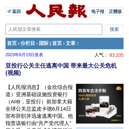
↺ 返回 
电子报
正體版
首页
分栏目
国际
首页
文章
›
›
|
›
：
2023年6月19日
发表
人气：
83,335
亚投行公关主任逃离中国 带来最大公关危机
(视频)
【人民报消息】（金欣综合报
道）亚洲基础设施投资银行
（AIIB，亚投行）前加拿大籍
全球公关总监皮卡德6月14日
宣布辞职并迅速逃离中国。他
指责该银行由“共产党代理人”