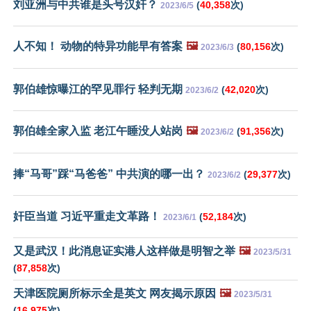
刘亚洲与中共谁是头号汉奸？
(
40,358
次)
2023/6/5
人不知！ 动物的特异功能早有答案
🖼️
(
80,156
次)
2023/6/3
郭伯雄惊曝江的罕见罪行 轻判无期
(
42,020
次)
2023/6/2
郭伯雄全家入监 老江午睡没人站岗
🖼️
(
91,356
次)
2023/6/2
捧“马哥”踩“马爸爸” 中共演的哪一出？
(
29,377
次)
2023/6/2
奸臣当道 习近平重走文革路！
(
52,184
次)
2023/6/1
又是武汉！此消息证实港人这样做是明智之举
🖼️
2023/5/31
(
87,858
次)
天津医院厕所标示全是英文 网友揭示原因
🖼️
2023/5/31
(
16,975
次)