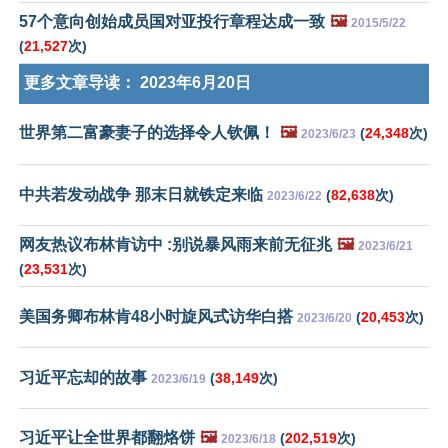
57个意向创始成员国对亚投行章程达成一致
🖼️
2015/5/22
(
21,527
次)
更多文章导读：
2023年6月20日
世界第二富豪妻子的选择令人钦佩！
🖼️
(
24,348
次)
2023/6/23
中共若发动战争 那末日就铁定来临
(
82,638
次)
2023/6/22
网友热议布林肯访中 :别说暴风雨来前无征兆
🖼️
2023/6/21
(
23,531
次)
美国务卿布林肯48小时旋风式访华白搭
(
20,453
次)
2023/6/20
习近平忘却的故事
(
38,149
次)
2023/6/19
习近平让全世界都翻烙饼
🖼️
(
202,519
次)
2023/6/18