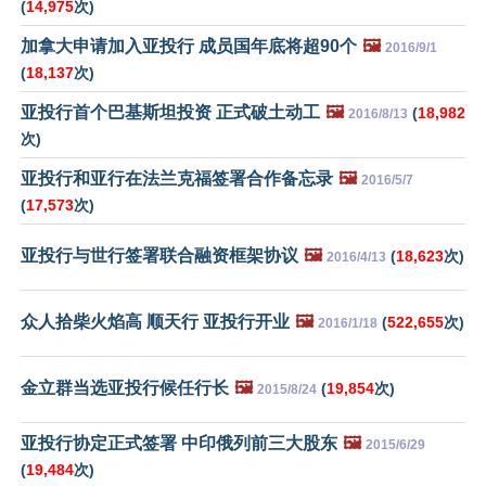
(
14,975
次)
加拿大申请加入亚投行 成员国年底将超90个
🖼️
2016/9/1
(
18,137
次)
亚投行首个巴基斯坦投资 正式破土动工
🖼️
(
18,982
2016/8/13
次)
亚投行和亚行在法兰克福签署合作备忘录
🖼️
2016/5/7
(
17,573
次)
亚投行与世行签署联合融资框架协议
🖼️
(
18,623
次)
2016/4/13
众人拾柴火焰高 顺天行 亚投行开业
🖼️
(
522,655
次)
2016/1/18
金立群当选亚投行候任行长
🖼️
(
19,854
次)
2015/8/24
亚投行协定正式签署 中印俄列前三大股东
🖼️
2015/6/29
(
19,484
次)