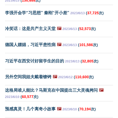
(
150,688
次)
2023/6/15
李强开会学“习思想” 秦刚“开小差”
(
37,725
次)
2023/6/13
冷笑话：这是共产主义天堂
🖼️
(
52,573
次)
2023/6/13
德国人嫖娼，习近平患性病
🖼️
(
101,586
次)
2023/6/13
习近平在西安讨好留学生的目的
(
32,805
次)
2023/6/13
另外空间我姐夫戴着镣铐
🖼️
(
110,600
次)
2023/6/12
这格局谁人能比？马斯克在中国提出三大灵魂拷问
🖼️
(
60,577
次)
2023/6/10
预感真灵！几个离奇小故事
🖼️
(
70,194
次)
2023/6/10