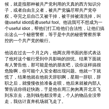
候，就是指那种被共产党利用的天真的西方知识分
子，或者自由主义者，被共产党骗尽帮共产党夺
权，夺完之后自己又被干掉，被干掉被清洗掉，叫
做useful idiot或者useful fool。他说我可不想成为一
个useful idiot，帮他们打工给他们合法性，让他们搞
出这么一个秘密警察，等于是中共的秘密警察所掌
控的一个共产党的银行。

他说在过去一个月之内，他两次用书面的形式表达
了他对这个银行受到中共影响的担忧。结果下面就
有人警告他，那可能是他的朋友吧，说你这样搞很
危险啊，你可能个人安全都出现问题。他就一下就
慌了，结果他就在他前天辞职啊，星期一辞职，辞
职之后，就慢慢收拾准备走呗，他后来就被内部人
警告说你得赶快跑，于是他在周三匆匆离开北京飞
到东京去，急到钱包都没带走，个人的物品全没带
走，我估计直奔机场就飞走了。
