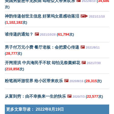
美国男婴患罕见疾病 却给众人带来欢乐
🖼️
(
34,686
2022/8/10
次)
神韵传递创世主信息 好莱坞女星感动落泪
🖼️▶️
2021/11/10
(
1,102,182
次)
谁传递的通知？
🖼️
(
61,794
次)
2021/10/28
男子付万元小费 餐厅老板：会把爱心传递
🖼️
2021/9/11
(
28,777
次)
开闸泄洪 中共淹民手不软 却怕见祭奠鲜花
🖼️
2021/7/30
(
210,858
次)
粉笔画环游世界 给小区带来欢乐
🖼️
(
28,315
次)
2020/8/16
从富到穷：由不幸换来一生的快乐
🖼️
(
22,577
次)
2020/7/3
更多文章导读：
2022年8月19日