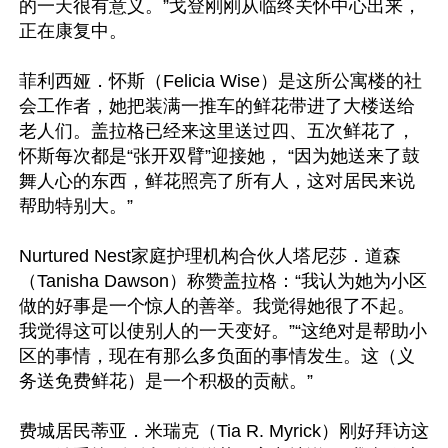
的一天很有意义。”戈登刚刚从临终关怀中心出来，
正在康复中。

菲利西娅．怀斯（Felicia Wise）是这所公寓楼的社
会工作者，她把装满一推车的鲜花带进了大楼送给
老人们。盖拉格已经来这里送过四、五次鲜花了，
怀斯每次都是“张开双臂”迎接她， “因为她送来了鼓
舞人心的东西，鲜花照亮了所有人，这对居民来说
帮助特别大。”

Nurtured Nest家庭护理机构合伙人塔尼莎．道森
（Tanisha Dawson）称赞盖拉格：“我认为她为小区
做的好事是一个惊人的善举。我觉得她很了不起。
我觉得这可以使别人的一天变好。”“这绝对是帮助小
区的事情，现在有那么多负面的事情发生。这（义
务送免费鲜花）是一个积极的贡献。”

费城居民蒂亚．米瑞克（Tia R. Myrick）刚好拜访这