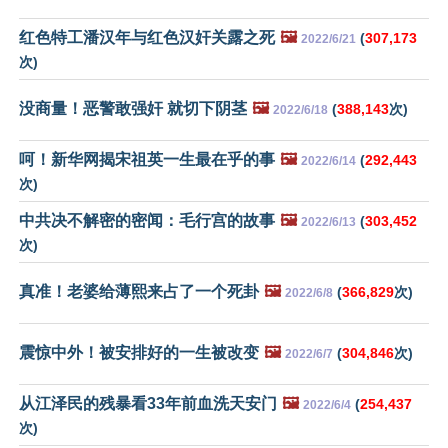
红色特工潘汉年与红色汉奸关露之死
🖼️
(
307,173
2022/6/21
次)
没商量！恶警敢强奸 就切下阴茎
🖼️
(
388,143
次)
2022/6/18
呵！新华网揭宋祖英一生最在乎的事
🖼️
(
292,443
2022/6/14
次)
中共决不解密的密闻：毛行宫的故事
🖼️
(
303,452
2022/6/13
次)
真准！老婆给薄熙来占了一个死卦
🖼️
(
366,829
次)
2022/6/8
震惊中外！被安排好的一生被改变
🖼️
(
304,846
次)
2022/6/7
从江泽民的残暴看33年前血洗天安门
🖼️
(
254,437
2022/6/4
次)