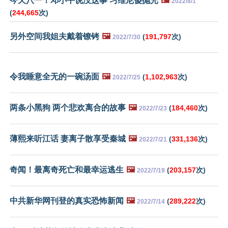
今天八一！邓小平说没这事 习维尼傻抛光
🖼️
2022/8/1
(
244,665
次)
另外空间我姐夫戴着镣铐
🖼️
(
191,797
次)
2022/7/30
令我睡意全无的一碗汤面
🖼️
(
1,102,963
次)
2022/7/25
两条小黑狗 两个悲欢离合的故事
🖼️
(
184,460
次)
2022/7/23
薄熙来听江话 妻离子散享受秦城
🖼️
(
331,136
次)
2022/7/21
奇闻！最离奇死亡和最幸运逃生
🖼️
(
203,157
次)
2022/7/19
中共新华网刊登的真实恐怖新闻
🖼️
(
289,222
次)
2022/7/14