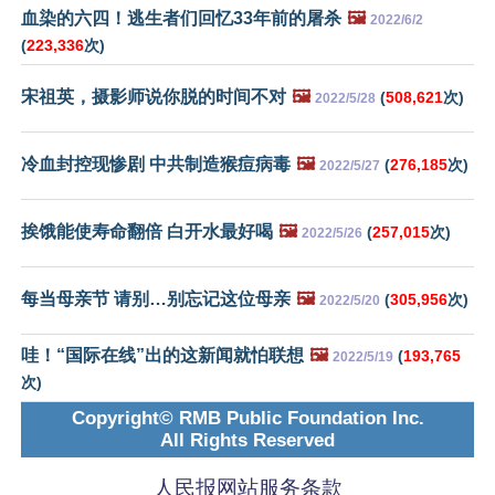
血染的六四！逃生者们回忆33年前的屠杀
🖼️
2022/6/2
(
223,336
次)
宋祖英，摄影师说你脱的时间不对
🖼️
(
508,621
次)
2022/5/28
冷血封控现惨剧 中共制造猴痘病毒
🖼️
(
276,185
次)
2022/5/27
挨饿能使寿命翻倍 白开水最好喝
🖼️
(
257,015
次)
2022/5/26
每当母亲节 请别…别忘记这位母亲
🖼️
(
305,956
次)
2022/5/20
哇！“国际在线”出的这新闻就怕联想
🖼️
(
193,765
2022/5/19
次)
Copyright© RMB Public Foundation Inc.
All Rights Reserved
人民报网站服务条款