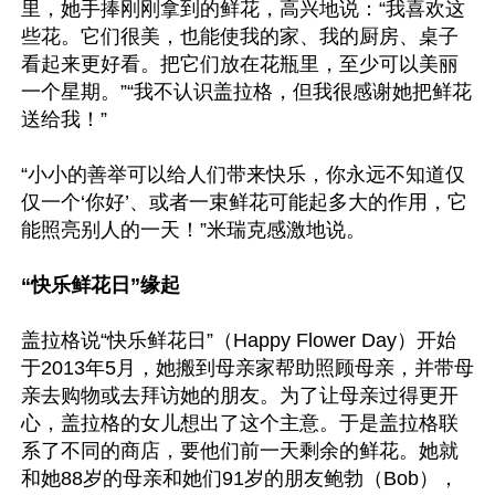
里，她手捧刚刚拿到的鲜花，高兴地说：“我喜欢这
些花。它们很美，也能使我的家、我的厨房、桌子
看起来更好看。把它们放在花瓶里，至少可以美丽
一个星期。”“我不认识盖拉格，但我很感谢她把鲜花
送给我！”

“小小的善举可以给人们带来快乐，你永远不知道仅
仅一个‘你好’、或者一束鲜花可能起多大的作用，它
能照亮别人的一天！”米瑞克感激地说。

“快乐鲜花日”缘起
盖拉格说“快乐鲜花日”（Happy Flower Day）开始
于2013年5月，她搬到母亲家帮助照顾母亲，并带母
亲去购物或去拜访她的朋友。为了让母亲过得更开
心，盖拉格的女儿想出了这个主意。于是盖拉格联
系了不同的商店，要他们前一天剩余的鲜花。她就
和她88岁的母亲和她们91岁的朋友鲍勃（Bob），