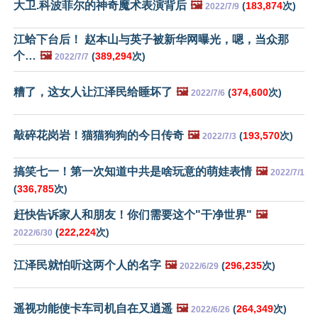
大卫.科波菲尔的神奇魔术表演背后
🖼️
(
183,874
次)
2022/7/9
江蛤下台后！ 赵本山与英子被新华网曝光，嗯，当众那
个…
🖼️
(
389,294
次)
2022/7/7
糟了，这女人让江泽民给睡坏了
🖼️
(
374,600
次)
2022/7/6
敲碎花岗岩！猫猫狗狗的今日传奇
🖼️
(
193,570
次)
2022/7/3
搞笑七一！第一次知道中共是啥玩意的萌娃表情
🖼️
2022/7/1
(
336,785
次)
赶快告诉家人和朋友！你们需要这个"干净世界"
🖼️
(
222,224
次)
2022/6/30
江泽民就怕听这两个人的名字
🖼️
(
296,235
次)
2022/6/29
遥视功能使卡车司机自在又逍遥
🖼️
(
264,349
次)
2022/6/26