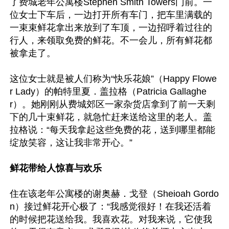
了费城老年公寓楼Stephen Smith Towers门前。一
位女士下车后，一边打开所有车门，把车里满载的
一束束鲜花拿出来放到了车顶，一边招呼着过往的
行人，来领取免费的鲜花。不一会儿，所有鲜花都
被拿走了。

这位女士就是被人们称为“快乐花娘”（Happy Flowe
r Lady）的帕特里夏．盖拉格（Patricia Gallaghe
r）。她刚刚从费城郊区一家杂货店拿到了前一天剩
下的几十束鲜花，就急忙赶来送给这里的老人。盖
拉格说：“每天我拿起这些免费的花，送到哪里都能
绽放笑容，这让我非常开心。”

鲜花带给人惊喜与欢乐
住在该老年公寓楼的谢奥赫．戈登（Sheioah Gordo
n）接过鲜花开心极了：“我感觉很好！在我还活着
的时候把花送给我。我喜欢花。对我来说，它使我