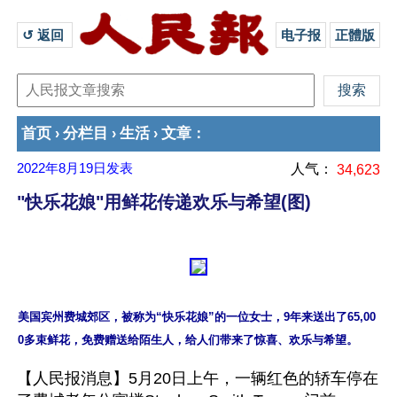
↺ 返回 
电子报
正體版
首页
分栏目
生活
文章
›
›
›
：
2022年8月19日
发表
人气：
34,623
"快乐花娘"用鲜花传递欢乐与希望(图)
美国宾州费城郊区，被称为“快乐花娘”的一位女士，9年来送出了65,00
【人民报消息】5月20日上午，一辆红色的轿车停在