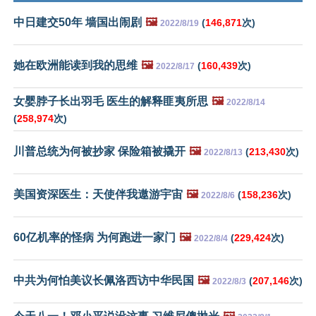
中日建交50年 墙国出闹剧
🖼️
(
146,871
次)
2022/8/19
她在欧洲能读到我的思维
🖼️
(
160,439
次)
2022/8/17
女婴脖子长出羽毛 医生的解释匪夷所思
🖼️
2022/8/14
(
258,974
次)
川普总统为何被抄家 保险箱被撬开
🖼️
(
213,430
次)
2022/8/13
美国资深医生：天使伴我遨游宇宙
🖼️
(
158,236
次)
2022/8/6
60亿机率的怪病 为何跑进一家门
🖼️
(
229,424
次)
2022/8/4
中共为何怕美议长佩洛西访中华民国
🖼️
(
207,146
次)
2022/8/3