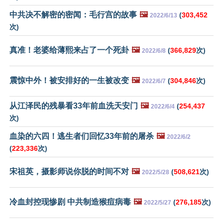
中共决不解密的密闻：毛行宫的故事
🖼️
(
303,452
2022/6/13
次)
真准！老婆给薄熙来占了一个死卦
🖼️
(
366,829
次)
2022/6/8
震惊中外！被安排好的一生被改变
🖼️
(
304,846
次)
2022/6/7
从江泽民的残暴看33年前血洗天安门
🖼️
(
254,437
2022/6/4
次)
血染的六四！逃生者们回忆33年前的屠杀
🖼️
2022/6/2
(
223,336
次)
宋祖英，摄影师说你脱的时间不对
🖼️
(
508,621
次)
2022/5/28
冷血封控现惨剧 中共制造猴痘病毒
🖼️
(
276,185
次)
2022/5/27