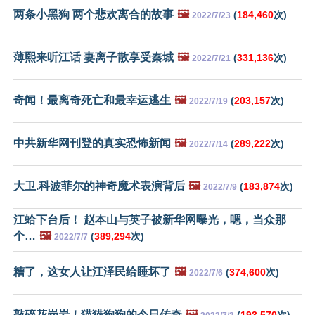
两条小黑狗 两个悲欢离合的故事
🖼️
(
184,460
次)
2022/7/23
薄熙来听江话 妻离子散享受秦城
🖼️
(
331,136
次)
2022/7/21
奇闻！最离奇死亡和最幸运逃生
🖼️
(
203,157
次)
2022/7/19
中共新华网刊登的真实恐怖新闻
🖼️
(
289,222
次)
2022/7/14
大卫.科波菲尔的神奇魔术表演背后
🖼️
(
183,874
次)
2022/7/9
江蛤下台后！ 赵本山与英子被新华网曝光，嗯，当众那
个…
🖼️
(
389,294
次)
2022/7/7
糟了，这女人让江泽民给睡坏了
🖼️
(
374,600
次)
2022/7/6
敲碎花岗岩！猫猫狗狗的今日传奇
🖼️
(
193,570
次)