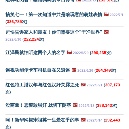
2022/7/3
搞笑七一！第一次知道中共是啥玩意的萌娃表情
🖼️
2022/7/1
(
336,785
次)
赶快告诉家人和朋友！你们需要这个"干净世界"
🖼️
(
222,224
次)
2022/6/30
江泽民就怕听这两个人的名字
🖼️
(
296,235
次)
2022/6/29
遥视功能使卡车司机自在又逍遥
🖼️
(
264,349
次)
2022/6/26
红色特工潘汉年与红色汉奸关露之死
🖼️
(
307,173
2022/6/21
次)
没商量！恶警敢强奸 就切下阴茎
🖼️
(
388,143
次)
2022/6/18
呵！新华网揭宋祖英一生最在乎的事
🖼️
(
292,443
2022/6/14
次)