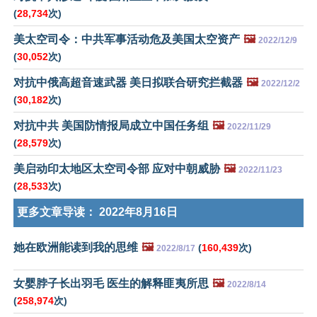
(
28,734
次)
美太空司令：中共军事活动危及美国太空资产
🖼️
2022/12/9
(
30,052
次)
对抗中俄高超音速武器 美日拟联合研究拦截器
🖼️
2022/12/2
(
30,182
次)
对抗中共 美国防情报局成立中国任务组
🖼️
2022/11/29
(
28,579
次)
美启动印太地区太空司令部 应对中朝威胁
🖼️
2022/11/23
(
28,533
次)
更多文章导读：
2022年8月16日
她在欧洲能读到我的思维
🖼️
(
160,439
次)
2022/8/17
女婴脖子长出羽毛 医生的解释匪夷所思
🖼️
2022/8/14
(
258,974
次)