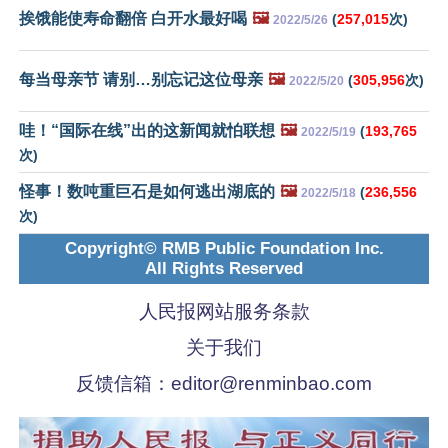
挨饿能使寿命翻倍 白开水最好喝
🖼️
(
257,015
次)
2022/5/26
每当母亲节 请别…别忘记这位母亲
🖼️
(
305,956
次)
2022/5/20
哇！“国际在线”出的这新闻就怕联想
🖼️
(
193,765
2022/5/19
次)
怪事！数吨重巨石是如何逃出湖底的
🖼️
(
236,556
2022/5/18
次)
Copyright© RMB Public Foundation Inc.
All Rights Reserved
人民报网站服务条款
关于我们
反馈信箱：
editor@renminbao.com