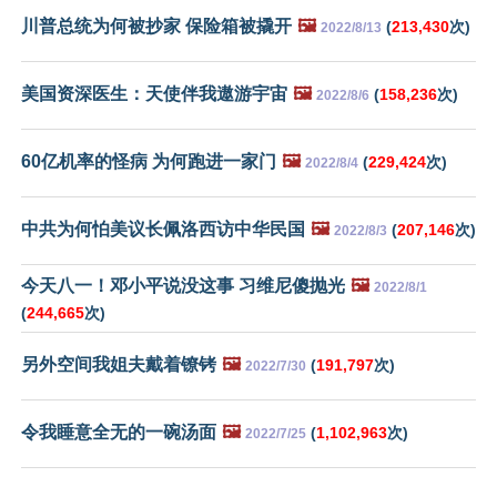
川普总统为何被抄家 保险箱被撬开
🖼️
(
213,430
次)
2022/8/13
美国资深医生：天使伴我遨游宇宙
🖼️
(
158,236
次)
2022/8/6
60亿机率的怪病 为何跑进一家门
🖼️
(
229,424
次)
2022/8/4
中共为何怕美议长佩洛西访中华民国
🖼️
(
207,146
次)
2022/8/3
今天八一！邓小平说没这事 习维尼傻抛光
🖼️
2022/8/1
(
244,665
次)
另外空间我姐夫戴着镣铐
🖼️
(
191,797
次)
2022/7/30
令我睡意全无的一碗汤面
🖼️
(
1,102,963
次)
2022/7/25