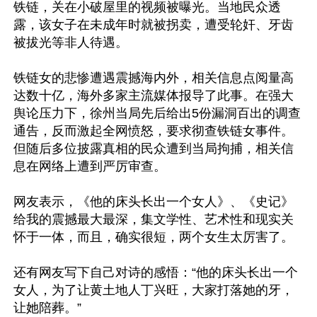
铁链，关在小破屋里的视频被曝光。当地民众透
露，该女子在未成年时就被拐卖，遭受轮奸、牙齿
被拔光等非人待遇。

铁链女的悲惨遭遇震撼海内外，相关信息点阅量高
达数十亿，海外多家主流媒体报导了此事。在强大
舆论压力下，徐州当局先后给出5份漏洞百出的调查
通告，反而激起全网愤怒，要求彻查铁链女事件。
但随后多位披露真相的民众遭到当局拘捕，相关信
息在网络上遭到严厉审查。

网友表示，《他的床头长出一个女人》、《史记》
给我的震撼最大最深，集文学性、艺术性和现实关
怀于一体，而且，确实很短，两个女生太厉害了。

还有网友写下自己对诗的感悟：“他的床头长出一个
女人，为了让黄土地人丁兴旺，大家打落她的牙，
让她陪葬。”
