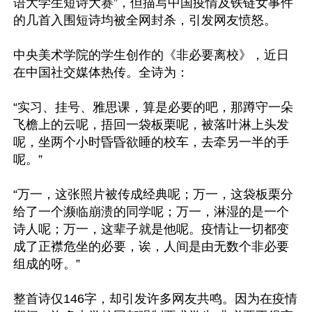
语大学生短诗大赛”，但描写中国疫情及铁链女事件
的几首入围短诗均被全网封杀，引发网友愤怒。

中央美术学院的学生创作的《非必要离校》，近日
在中国社交媒体热传。全诗为：

“实习、挂号、雅思课，算是必要的吧，那蹲守一朵
飞檐上的云呢，捂回一袋板栗呢，被落叶淋上头发
呢，坐两个小时昏昏欲睡的校车，去牵另一半的手
呢。”

“万一，这张照片被传成经典呢；万一，这袋板栗分
给了一个濒临崩溃的同学呢；万一，淋湿的是一个
诗人呢；万一，这辈子就是他呢。疫情让一切都变
成了正襟危坐的必要，诶，人间是由无数个非必要
组成的呀。”

整首诗仅146字，却引发许多网友共鸣。因为在疫情