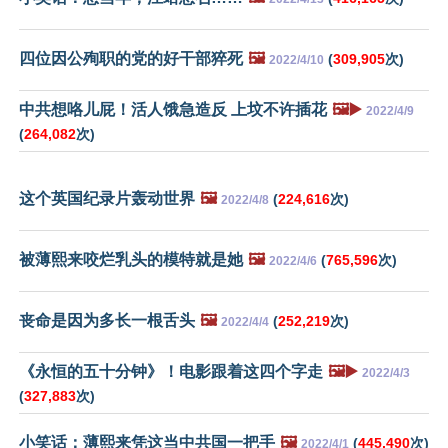
四位因公殉职的党的好干部猝死
🖼️
(
309,905
次)
2022/4/10
中共想咯儿屁！活人饿急造反 上坟不许插花
🖼️▶️
2022/4/9
(
264,082
次)
这个英国纪录片轰动世界
🖼️
(
224,616
次)
2022/4/8
被薄熙来咬烂乳头的模特就是她
🖼️
(
765,596
次)
2022/4/6
丧命是因为多长一根舌头
🖼️
(
252,219
次)
2022/4/4
《永恒的五十分钟》！电影跟着这四个字走
🖼️▶️
2022/4/3
(
327,883
次)
小笑话：薄熙来凭这当中共国一把手
🖼️
(
445,490
次)
2022/4/1