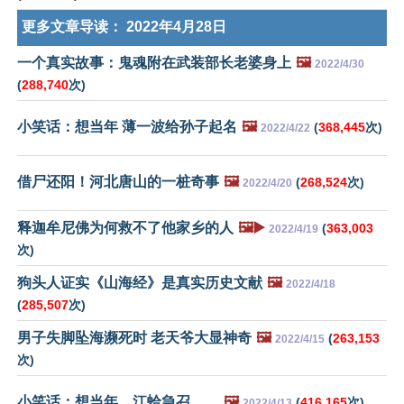
更多文章导读：
2022年4月28日
一个真实故事：鬼魂附在武装部长老婆身上
🖼️
2022/4/30
(
288,740
次)
小笑话：想当年 薄一波给孙子起名
🖼️
(
368,445
次)
2022/4/22
借尸还阳！河北唐山的一桩奇事
🖼️
(
268,524
次)
2022/4/20
释迦牟尼佛为何救不了他家乡的人
🖼️▶️
(
363,003
2022/4/19
次)
狗头人证实《山海经》是真实历史文献
🖼️
2022/4/18
(
285,507
次)
男子失脚坠海濒死时 老天爷大显神奇
🖼️
(
263,153
2022/4/15
次)
小笑话：想当年，江蛤急召……
🖼️
(
416,165
次)
2022/4/13