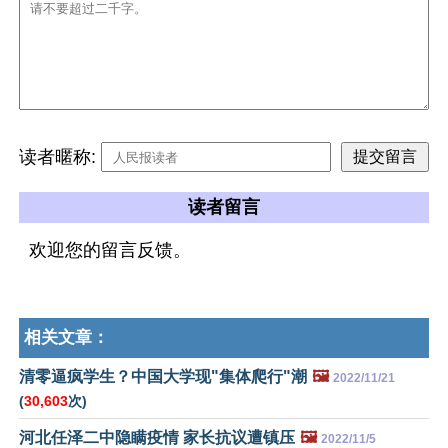
读者暱称:
读者留言
欢迎您的留言反馈。
相关文章：
清零逼疯学生？中国大学现"集体爬行"潮
🖼️
2022/11/21
(
30,603
次)
河北任泽二中隐瞒疫情 家长抗议遭镇压
🖼️
2022/11/5