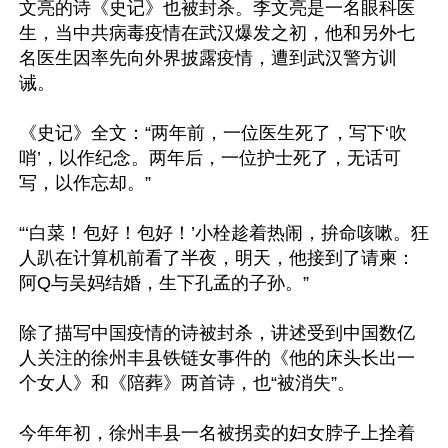
文亮的诗《史记》也被封杀。李文亮是一名眼科医
生，当中共病毒疫情在武汉爆发之初，他和另外七
名医生因率先向外界披露疫情，遭到武汉警方训
诫。

《史记》全文：“两年前，一位医生死了，写下‘吹
哨’，以作纪念。两年后，一位护士死了，无话可
写，以作忘却。”

“‘白菜！包好！包好！’小栓趁着热闹，拚命咳嗽。狂
人趴在计算机前看了半夜，明天，他接到了请柬：
阿Q与吴妈结婚，生下孔孟的子孙。”

除了描写中国疫情的诗被封杀，讲述受到中国数亿
人关注的徐州丰县铁链女事件的《他的床头长出一
个女人》和《陪葬》两首诗，也“被消失”。

今年年初，徐州丰县一名被拐卖的妇女脖子上拴着