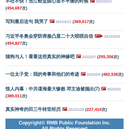
不吐不快！当江蛤堂妹心里不平衡的时候
🖼️
2022/2/13
(
454,697
次)
写到最后这句 我哭了
🖼️
(
369,617
次)
2022/2/12
习近平冬奥会穿防弹服凸显二十大呗呗自信
🖼️▶️
2022/2/10
(
454,827
次)
猫狗与人！看看这些真实的神缘吧
🖼️
(
255,356
次)
2022/2/7
一位太子党：我的奇事和他们的奇迹
🖼️
(
482,536
次)
2022/2/4
惊人内幕：中共谍海最大惨败 邓文迪被抛出(7)
🖼️
2022/2/1
(
389,011
次)
真实神奇的田三牛转世经历
🖼️
(
227,410
次)
2022/1/28
Copyright© RMB Public Foundation Inc.
All Rights Reserved