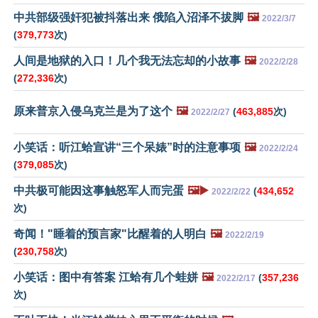
中共部级强奸犯被抖落出来 俄陷入沼泽不拔脚
🖼️
2022/3/7
(
379,773
次)
人间是地狱的入口！几个我无法忘却的小故事
🖼️
2022/2/28
(
272,336
次)
原来普京入侵乌克兰是为了这个
🖼️
(
463,885
次)
2022/2/27
小笑话：听江蛤宣讲“三个呆婊”时的注意事项
🖼️
2022/2/24
(
379,085
次)
中共极可能因这事触怒军人而完蛋
🖼️▶️
(
434,652
2022/2/22
次)
奇闻！"睡着的预言家"比醒着的人明白
🖼️
2022/2/19
(
230,758
次)
小笑话：图中有答案 江蛤有几个蛙姘
🖼️
(
357,236
2022/2/17
次)