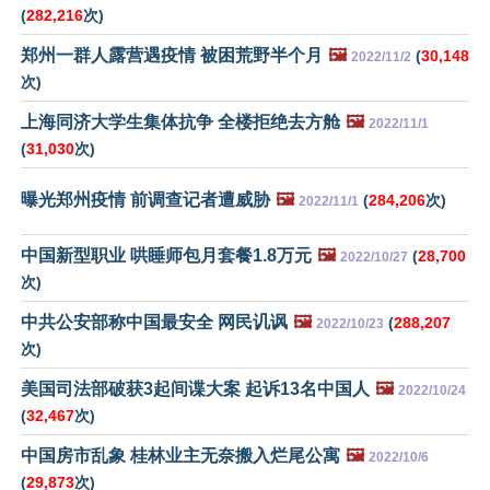
(
282,216
次)
郑州一群人露营遇疫情 被困荒野半个月
🖼️
(
30,148
2022/11/2
次)
上海同济大学生集体抗争 全楼拒绝去方舱
🖼️
2022/11/1
(
31,030
次)
曝光郑州疫情 前调查记者遭威胁
🖼️
(
284,206
次)
2022/11/1
中国新型职业 哄睡师包月套餐1.8万元
🖼️
(
28,700
2022/10/27
次)
中共公安部称中国最安全 网民讥讽
🖼️
(
288,207
2022/10/23
次)
美国司法部破获3起间谍大案 起诉13名中国人
🖼️
2022/10/24
(
32,467
次)
中国房市乱象 桂林业主无奈搬入烂尾公寓
🖼️
2022/10/6
(
29,873
次)