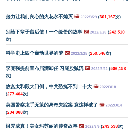
努力让我们良心的火花永不熄灭
🖼️
(
301,167
次)
2022/3/29
别给下辈子留后债！一个缘份的故事
🖼️
(
242,510
2022/3/28
次)
科学史上四个轰动世界的梦
🖼️
(
259,546
次)
2022/3/25
李克强提前宣布届满卸任 习屁股贼沉
🖼️
(
506,158
2022/3/22
次)
故宫太和殿大门倒，中共恐挺不到二十大
🖼️
2022/3/18
(
277,404
次)
英国警察束手无策的离奇失踪案 竟这样破了
🖼️
2022/3/14
(
234,868
次)
诅咒成真！美女玛苏丽的传奇故事
🖼️
(
243,538
次)
2022/3/9