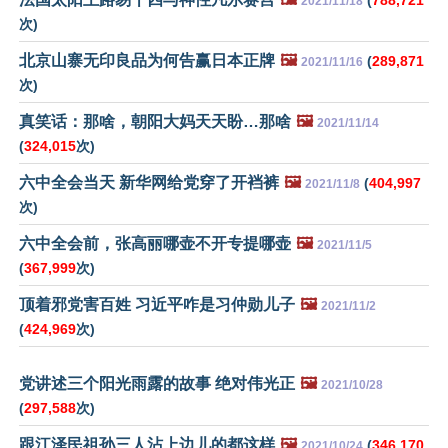
(
788,721
2021/11/18
次)
北京山寨无印良品为何告赢日本正牌
🖼️
(
289,871
2021/11/16
次)
真笑话：那啥，朝阳大妈天天盼…那啥
🖼️
2021/11/14
(
324,015
次)
六中全会当天 新华网给党穿了开裆裤
🖼️
(
404,997
2021/11/8
次)
六中全会前，张高丽哪壶不开专提哪壶
🖼️
2021/11/5
(
367,999
次)
顶着邪党害百姓 习近平咋是习仲勋儿子
🖼️
2021/11/2
(
424,969
次)
党讲述三个阳光雨露的故事 绝对伟光正
🖼️
2021/10/28
(
297,588
次)
跟江泽民祖孙三人沾上边儿的都这样
🖼️
(
346,170
2021/10/24