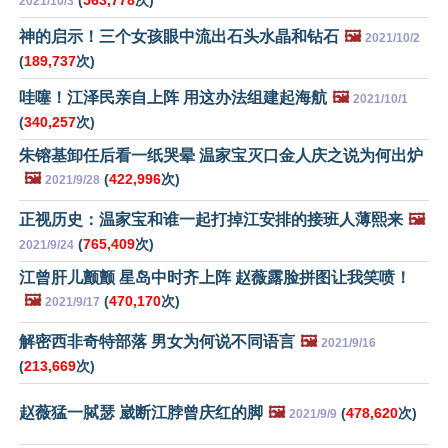
(
563,778
次)
2021/10/3
神的启示！三个女孩眼中流出石头水晶和钻石
🖼️
2021/10/2
(
189,737
次)
哇噻！江泽民亲自上阵 用这办法组建起海航
🖼️
2021/10/1
(
340,257
次)
朱镕基卸任后看一纸哭晕 温家宝灭口金人庆之说为何出炉
🖼️
(
422,996
次)
2021/9/28
正视历史：温家宝和谁一起打掉江安排的接班人薄熙来
🖼️
(
765,409
次)
2021/9/24
江曾肝儿颤颤 星岛中时齐上阵 赵薇露脸拼图让我笑喷！
🖼️
(
470,170
次)
2021/9/17
解密西非奇特部落 男女为何说不同语言
🖼️
2021/9/16
(
213,669
次)
赵薇猛一脦瑟 崴断江脖曾庆红的脚
🖼️
(
478,620
次)
2021/9/9