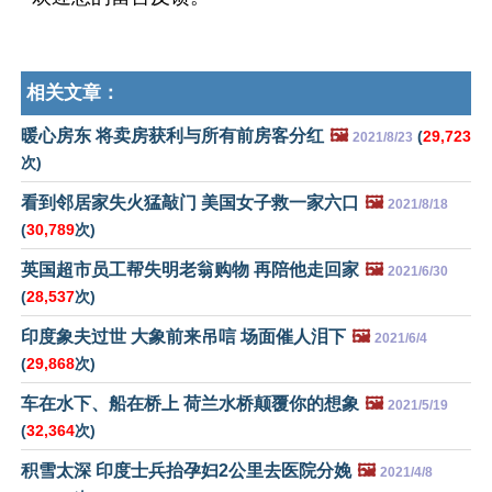
相关文章：
暖心房东 将卖房获利与所有前房客分红
🖼️
(
29,723
2021/8/23
次)
看到邻居家失火猛敲门 美国女子救一家六口
🖼️
2021/8/18
(
30,789
次)
英国超市员工帮失明老翁购物 再陪他走回家
🖼️
2021/6/30
(
28,537
次)
印度象夫过世 大象前来吊唁 场面催人泪下
🖼️
2021/6/4
(
29,868
次)
车在水下、船在桥上 荷兰水桥颠覆你的想象
🖼️
2021/5/19
(
32,364
次)
积雪太深 印度士兵抬孕妇2公里去医院分娩
🖼️
2021/4/8