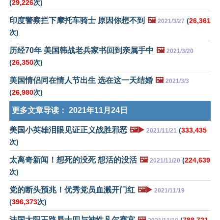
(
29,226
次)
印度警察拦下摩托车骑士 原因你想不到
🖼️
(
26,361
2021/3/27
次)
历经70年 美国韩战老兵家书回到亲属手中
🖼️
2021/3/20
(
26,350
次)
美国情侣同在情人节出生 选在这一天结婚
🖼️
2021/3/3
(
26,980
次)
更多文章导读：
2021年11月24日
美国小英雄泪眼见证正义战胜邪恶
🖼️▶️
(
333,435
2021/11/21
次)
太离奇新闻！想死的没死 想活的没活
🖼️
(
224,639
2021/11/20
次)
党的断头预兆！优秀党员血溅开门红
🖼️▶️
2021/11/19
(
396,373
次)
法国太阳王路易十四与神性凡尔赛宫
🖼️