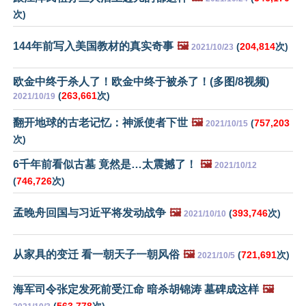
次)
144年前写入美国教材的真实奇事
🖼️
(
204,814
次)
2021/10/23
欧金中终于杀人了！欧金中终于被杀了！(多图/8视频)
(
263,661
次)
2021/10/19
翻开地球的古老记忆：神派使者下世
🖼️
(
757,203
2021/10/15
次)
6千年前看似古墓 竟然是…太震撼了！
🖼️
2021/10/12
(
746,726
次)
孟晚舟回国与习近平将发动战争
🖼️
(
393,746
次)
2021/10/10
从家具的变迁 看一朝天子一朝风俗
🖼️
(
721,691
次)
2021/10/5
海军司令张定发死前受江命 暗杀胡锦涛 墓碑成这样
🖼️