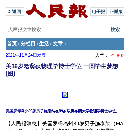
↺ 返回 
电子报
正體版
首页
分栏目
生活
文章
›
›
›
：
2021年11月24日
发表
人气：
25,803
美89岁老翁获物理学博士学位 一圆毕生梦想
(图)
【人民报消息】美国罗得岛州89岁男子施泰纳（Ma