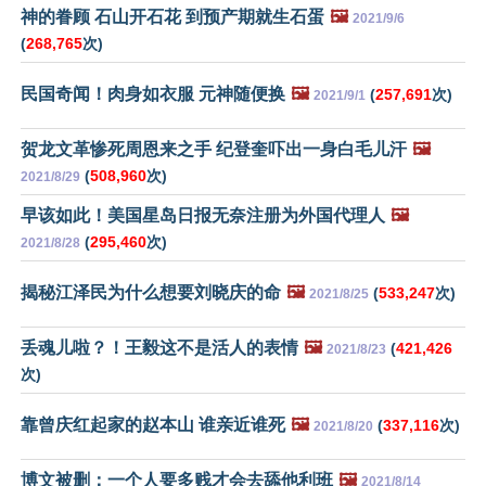
神的眷顾 石山开石花 到预产期就生石蛋
🖼️
2021/9/6
(
268,765
次)
民国奇闻！肉身如衣服 元神随便换
🖼️
(
257,691
次)
2021/9/1
贺龙文革惨死周恩来之手 纪登奎吓出一身白毛儿汗
🖼️
(
508,960
次)
2021/8/29
早该如此！美国星岛日报无奈注册为外国代理人
🖼️
(
295,460
次)
2021/8/28
揭秘江泽民为什么想要刘晓庆的命
🖼️
(
533,247
次)
2021/8/25
丢魂儿啦？！王毅这不是活人的表情
🖼️
(
421,426
2021/8/23
次)
靠曾庆红起家的赵本山 谁亲近谁死
🖼️
(
337,116
次)
2021/8/20
博文被删：一个人要多贱才会去舔他利班
🖼️
2021/8/14