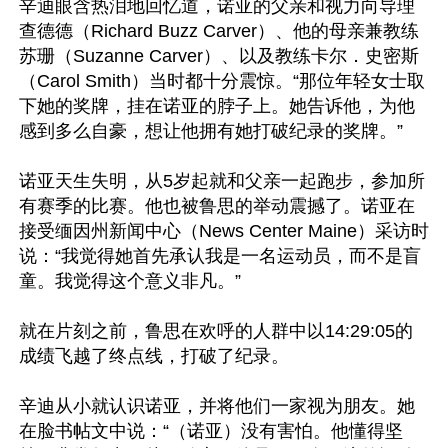
辛迪眼含热泪地回忆道，诺亚的父亲和视力向导理
查德德（Richard Buzz Carver）、他的母亲兼教练
苏珊（Suzanne Carver）、以及教练卡尔．史密斯
（Carol Smith）当时都十分震惊。“那位年轻女士取
下她的奖牌，挂在诺亚的脖子上。她告诉他，为他
感到多么自豪，想让他拥有她打破纪录的奖牌。”

诺亚天生失明，从5岁起就和父亲一起跑步，参加所
有赛季的比赛。他也被鲁思的举动震撼了。诺亚在
接受缅因州新闻中心（News Center Maine）采访时
说：“我觉得她首先承认我是一名运动员，而不是盲
童。我觉得这个意义非凡。”

就在片刻之前，鲁思在欢呼的人群中以14:29:05的
成绩飞越了终点线，打破了纪录。

辛迪从小就认识诺亚，并将他们一家视为朋友。她
在脸书帖文中说：“（诺亚）没有害怕。他懂得坚