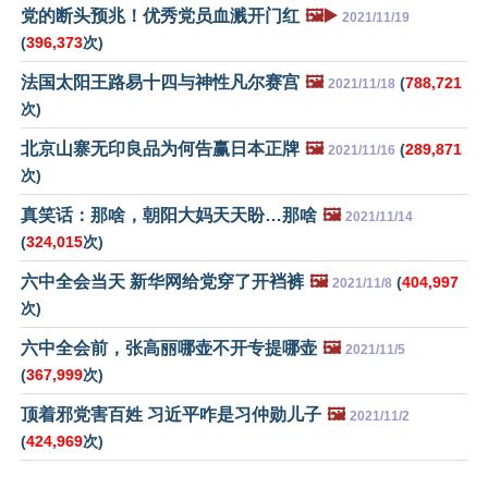
党的断头预兆！优秀党员血溅开门红
🖼️▶️
2021/11/19
(
396,373
次)
法国太阳王路易十四与神性凡尔赛宫
🖼️
(
788,721
2021/11/18
次)
北京山寨无印良品为何告赢日本正牌
🖼️
(
289,871
2021/11/16
次)
真笑话：那啥，朝阳大妈天天盼…那啥
🖼️
2021/11/14
(
324,015
次)
六中全会当天 新华网给党穿了开裆裤
🖼️
(
404,997
2021/11/8
次)
六中全会前，张高丽哪壶不开专提哪壶
🖼️
2021/11/5
(
367,999
次)
顶着邪党害百姓 习近平咋是习仲勋儿子
🖼️
2021/11/2
(
424,969
次)