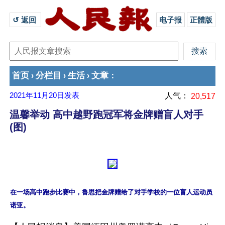
↺ 返回 
电子报
正體版
首页
分栏目
生活
文章
›
›
›
：
2021年11月20日
发表
人气：
20,517
温馨举动 高中越野跑冠军将金牌赠盲人对手
(图)
在一场高中跑步比赛中，鲁思把金牌赠给了对手学校的一位盲人运动员