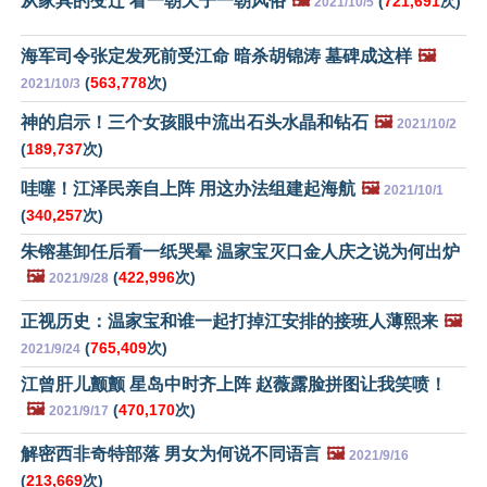
从家具的变迁 看一朝天子一朝风俗
🖼️
(
721,691
次)
2021/10/5
海军司令张定发死前受江命 暗杀胡锦涛 墓碑成这样
🖼️
(
563,778
次)
2021/10/3
神的启示！三个女孩眼中流出石头水晶和钻石
🖼️
2021/10/2
(
189,737
次)
哇噻！江泽民亲自上阵 用这办法组建起海航
🖼️
2021/10/1
(
340,257
次)
朱镕基卸任后看一纸哭晕 温家宝灭口金人庆之说为何出炉
🖼️
(
422,996
次)
2021/9/28
正视历史：温家宝和谁一起打掉江安排的接班人薄熙来
🖼️
(
765,409
次)
2021/9/24
江曾肝儿颤颤 星岛中时齐上阵 赵薇露脸拼图让我笑喷！
🖼️
(
470,170
次)
2021/9/17
解密西非奇特部落 男女为何说不同语言
🖼️
2021/9/16
(
213,669
次)