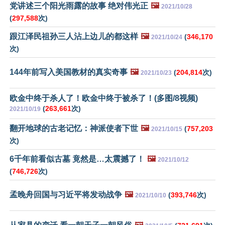
党讲述三个阳光雨露的故事 绝对伟光正
🖼️
2021/10/28
(
297,588
次)
跟江泽民祖孙三人沾上边儿的都这样
🖼️
(
346,170
2021/10/24
次)
144年前写入美国教材的真实奇事
🖼️
(
204,814
次)
2021/10/23
欧金中终于杀人了！欧金中终于被杀了！(多图/8视频)
(
263,661
次)
2021/10/19
翻开地球的古老记忆：神派使者下世
🖼️
(
757,203
2021/10/15
次)
6千年前看似古墓 竟然是…太震撼了！
🖼️
2021/10/12
(
746,726
次)
孟晚舟回国与习近平将发动战争
🖼️
(
393,746
次)
2021/10/10