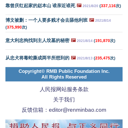
靠曾庆红起家的赵本山 谁亲近谁死
🖼️
(
337,116
次)
2021/8/20
博文被删：一个人要多贱才会去舔他利班
🖼️
2021/8/14
(
375,990
次)
意大利忠狗找到主人坟墓的秘密
🖼️
(
191,870
次)
2021/8/14
从忠犬将毒蛇撕成两半所想到的
🖼️
(
235,475
次)
2021/8/13
Copyright© RMB Public Foundation Inc.
All Rights Reserved
人民报网站服务条款
关于我们
反馈信箱：
editor@renminbao.com