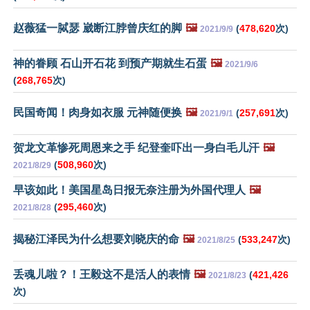
赵薇猛一脦瑟 崴断江脖曾庆红的脚
🖼️
(
478,620
次)
2021/9/9
神的眷顾 石山开石花 到预产期就生石蛋
🖼️
2021/9/6
(
268,765
次)
民国奇闻！肉身如衣服 元神随便换
🖼️
(
257,691
次)
2021/9/1
贺龙文革惨死周恩来之手 纪登奎吓出一身白毛儿汗
🖼️
(
508,960
次)
2021/8/29
早该如此！美国星岛日报无奈注册为外国代理人
🖼️
(
295,460
次)
2021/8/28
揭秘江泽民为什么想要刘晓庆的命
🖼️
(
533,247
次)
2021/8/25
丢魂儿啦？！王毅这不是活人的表情
🖼️
(
421,426
2021/8/23
次)