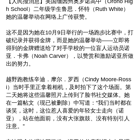
【人民报消息】美国缅因州奥罗诺高中（Orono Hig
h School）二年级学生鲁思．怀特（Ruth White）
她的温馨举动在网络上广传获赞。

这不是因为她在10月9日举行的一场跑步比赛中，打
破纪录并获得金牌，而是她的温馨举动―—立即将
得到的金牌赠送给了对手学校的一位盲人运动员诺
亚．卡弗（Noah Carver），以赞赏和激励诺亚所做
出的努力。

越野跑教练辛迪．摩尔．罗西（Cindy Moore-Ross
i）当时手里正拿着相机，及时拍下了这个场面。第
二天她将这些温馨照片上传到了脸书社交媒体。她
在一篇帖文（现已被删除）中写道：“我们当时都在
谈笑，这时，这位惹人喜爱的年轻女士走向（诺
亚），站在他面前，没有大张旗鼓、没有特别引人
注意。”
