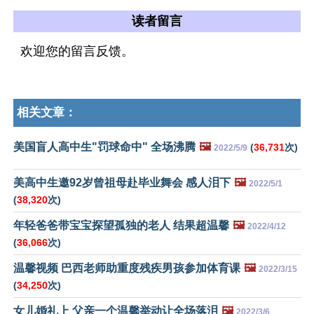
读者留言
欢迎您的留言反馈。
相关文章：
美国盲人高中生"罚球命中" 全场沸腾
🖼️
(
36,731
次)
2022/5/9
美高中生邀92岁曾祖母赴毕业舞会 感人泪下
🖼️
2022/5/1
(
38,320
次)
年轻爸爸带宝宝探望孤独的老人 结果超温馨
🖼️
2022/4/12
(
36,066
次)
温馨视频 巴西老师助重度残疾男孩参加体育课
🖼️
2022/3/15
(
34,250
次)
女儿婚礼上 父亲一个温馨举动让全场落泪
🖼️
2022/3/6