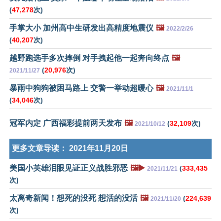
(
47,278
次)
手掌大小 加州高中生研发出高精度地震仪
🖼️
2022/2/26
(
40,207
次)
越野跑选手多次摔倒 对手拽起他一起奔向终点
🖼️
(
20,976
次)
2021/11/27
暴雨中狗狗被困马路上 交警一举动超暖心
🖼️
2021/11/1
(
34,046
次)
冠军内定 广西福彩提前两天发布
🖼️
(
32,109
次)
2021/10/12
更多文章导读：
2021年11月20日
美国小英雄泪眼见证正义战胜邪恶
🖼️▶️
(
333,435
2021/11/21
次)
太离奇新闻！想死的没死 想活的没活
🖼️
(
224,639
2021/11/20
次)