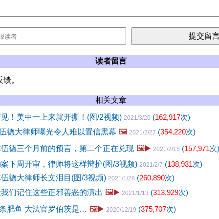
读者留言
反馈。
相关文章
罕见！美中一上来就开撕！(图/2视频)
(
162,917
次)
2021/3/20
伍德大律师曝光令人难以置信黑幕
🖼️
(
354,220
次)
2021/2/27
林伍德三个月前的预言，第二个正在兑现
🖼️▶️
(
157,971
次
2021/2/15
劾案下周开审，律师将这样辩护(图/3视频)
(
138,931
次)
2021/2/7
伍德大律师长文泪目(图/3视频)
(
260,890
次)
2021/1/28
让我们记住这些正邪善恶的演出
🖼️▶️
(
313,929
次)
2021/1/13
条肥鱼 大法官罗伯茨是…
🖼️▶️
(
375,707
次)
2020/12/19