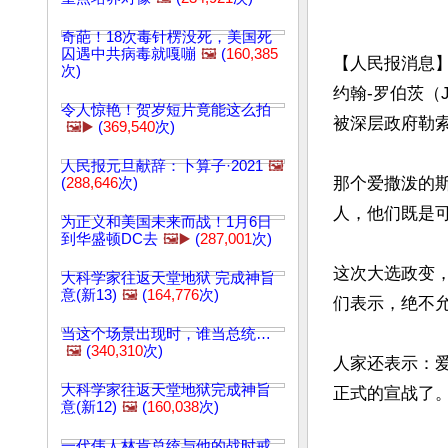
奇葩！18次毒针楞没死，美国死
囚遇中共病毒就嘎嘣
🖼️
(
160,385
【人民报消息
次)
约翰-罗伯茨（
令人惊艳！贺岁短片竟能这么拍
被深层政府勒索
🖼️▶️
(
369,540
次)
人民报元旦献辞：卜算子·2021
🖼️
那个爱撒泼的
(
288,646
次)
人，他们既是
为正义和美国未来而战！1月6日
到华盛顿DC去
🖼️▶️
(
287,001
次)
这次大选政变
大科学家往返天堂地狱 完成神旨
意(新13)
🖼️
(
164,776
次)
们表示，绝不允
当这个场景出现时，谁当总统…
🖼️
(
340,310
次)
人家还表示：
大科学家往返天堂地狱完成神旨
意(新12)
🖼️
(
160,038
次)
一代伟人林肯总统与他的战时戒