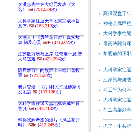
李洪志先生在大纪元发表《大
选》
🖼️
(
791,538
次)
高僧涅盘千年
大科学家往返天堂地狱完成神旨
神秘金属巨柱
意(5)
🖼️
(
163,313
次)
大科学家往返天
太感人！《凤兰花开时》真实故
事 触及心灵
🖼️▶️
(
371,602
次)
最高法院首席
黎明前的正邪
江苏数万螃蟹上岸 江奄奄一息 曾
人马逃难
🖼️
(
423,094
次)
大科学家往返天
隐居数百年的族群出来给川普投
票
🖼️
(
721,198
次)
江泽民与炕战
老井冒烟 ！四川村民打脸砖家 引
习近平为何不
发地震
🖼️
(
133,136
次)
大科学家往返天
大科学家往返天堂地狱完成神旨
意(4)
🖼️
(
143,713
次)
荷兰高架列车
帮你找到希望的短片《凤兰花开
时》
🖼️▶️
(
412,245
次)
抓了！中共把