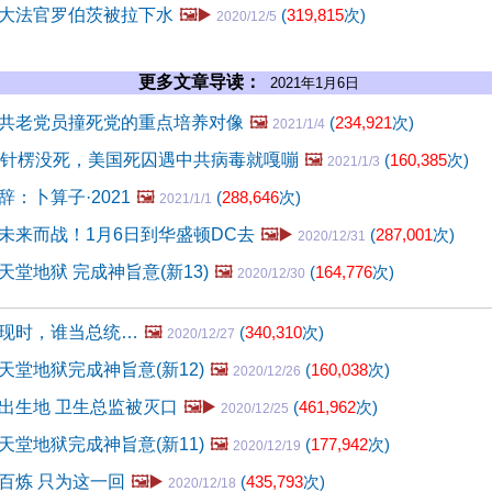
大法官罗伯茨被拉下水
🖼️▶️
(
319,815
次)
2020/12/5
更多文章导读：
2021年1月6日
共老党员撞死党的重点培养对像
🖼️
(
234,921
次)
2021/1/4
毒针楞没死，美国死囚遇中共病毒就嘎嘣
🖼️
(
160,385
次)
2021/1/3
：卜算子·2021
🖼️
(
288,646
次)
2021/1/1
未来而战！1月6日到华盛顿DC去
🖼️▶️
(
287,001
次)
2020/12/31
堂地狱 完成神旨意(新13)
🖼️
(
164,776
次)
2020/12/30
现时，谁当总统…
🖼️
(
340,310
次)
2020/12/27
天堂地狱完成神旨意(新12)
🖼️
(
160,038
次)
2020/12/26
出生地 卫生总监被灭口
🖼️▶️
(
461,962
次)
2020/12/25
天堂地狱完成神旨意(新11)
🖼️
(
177,942
次)
2020/12/19
百炼 只为这一回
🖼️▶️
(
435,793
次)
2020/12/18