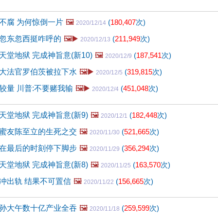
不腐 为何惊倒一片
🖼️
(
180,407
次)
2020/12/14
忽东忽西挺咋呼的
🖼️▶️
(
211,949
次)
2020/12/13
堂地狱 完成神旨意(新10)
🖼️
(
187,541
次)
2020/12/9
大法官罗伯茨被拉下水
🖼️▶️
(
319,815
次)
2020/12/5
较量 川普:不要赌我输
🖼️▶️
(
451,048
次)
2020/12/4
堂地狱 完成神旨意(新9)
🖼️
(
182,448
次)
2020/12/1
蜜友陈至立的生死之交
🖼️
(
521,665
次)
2020/11/30
在最后的时刻停下脚步
🖼️
(
356,294
次)
2020/11/29
堂地狱 完成神旨意(新8)
🖼️
(
163,570
次)
2020/11/25
冲出轨 结果不可置信
🖼️
(
156,665
次)
2020/11/22
孙大午数十亿产业全吞
🖼️
(
259,599
次)
2020/11/18