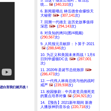
5. 当这个场景出现时，谁当总
统…
🖼️
(
340,310
次)
6. 新闻最嘲点 林伍德舍命爆惊天
大秘密
🖼️▶️
(
307,141
次)
7. 回溯一代雄主 这历史故事值得
深思
🖼️▶️
(
294,143
次)
8. 对良知的拷问(图/4视频)
(
290,567
次)
9. 人民报元旦献辞：卜算子·2021
🖼️
(
288,646
次)
10. 为正义和美国未来而战！1月6
日到华盛顿DC去
🖼️▶️
(
287,001
次)
11. 2020年圣诞节总统致辞
🖼️▶️
(
286,473
次)
12. 一代伟人林肯总统与他的战时
戒严
🖼️
(
239,938
次)
进白宫我们就开战！
13. 校园惨剧：中共老党员撞死党
的重点培养对像
🖼️
(
234,921
次)
14. 【预告】2021新年期间 新唐
人播放神韵音乐会 (
220,718
次)