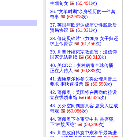
生缅甸女
🖼️
(
69,491
次)
36. "文革时期"亲身经历的一件离
奇事
🖼️
(
62,908
次)
37. 英国与欧盟达成历史性脱欧后
贸易协议
🖼️
(
61,931
次)
38. 偷庞贝碎片业力缠身 女子归还
求上帝原谅
🖼️
(
61,456
次)
39. 川普吁结束宗教迫害：没信仰
国家无法延续
🖼️
(
60,913
次)
40. 美CDC：变种病毒全球传播
正在人传人
🖼️
(
60,889
次)
41. 麦康奈尔称参院将处理川普三
要求 拒快速投票
🖼️
(
60,598
次)
42. 蓬佩奥：美国将在西撒哈拉设
立在线领事馆
🖼️
(
60,325
次)
43. 另外空间偶露真容 蜃景入世成
奇观
🖼️
(
60,086
次)
44. 蓬佩奥下令审查中共 是否犯
下"种族灭绝"
🖼️
(
59,246
次)
45. 川普政府斡旋中东和平最新进