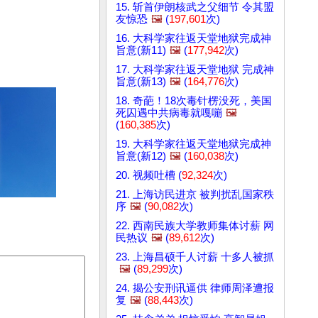
15. 斩首伊朗核武之父细节 令其盟
友惊恐
🖼️
(
197,601
次)
16. 大科学家往返天堂地狱完成神
旨意(新11)
🖼️
(
177,942
次)
17. 大科学家往返天堂地狱 完成神
旨意(新13)
🖼️
(
164,776
次)
18. 奇葩！18次毒针楞没死，美国
死囚遇中共病毒就嘎嘣
🖼️
(
160,385
次)
19. 大科学家往返天堂地狱完成神
旨意(新12)
🖼️
(
160,038
次)
20. 视频吐槽 (
92,324
次)
21. 上海访民进京 被判扰乱国家秩
序
🖼️
(
90,082
次)
22. 西南民族大学教师集体讨薪 网
民热议
🖼️
(
89,612
次)
23. 上海昌硕千人讨薪 十多人被抓
🖼️
(
89,299
次)
24. 揭公安刑讯逼供 律师周泽遭报
复
🖼️
(
88,443
次)