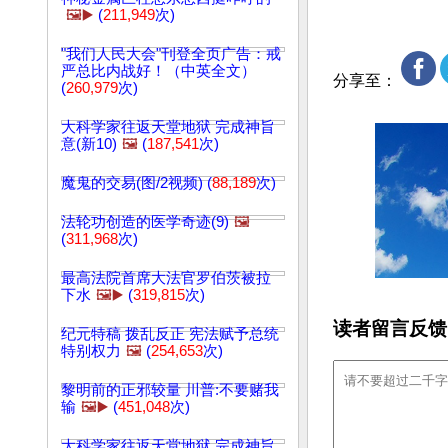
🖼️▶️
(
211,949
次)
"我们人民大会"刊登全页广告：戒
严总比内战好！（中英全文）
分享至：
(
260,979
次)
大科学家往返天堂地狱 完成神旨
意(新10)
🖼️
(
187,541
次)
魔鬼的交易(图/2视频) (
88,189
次)
法轮功创造的医学奇迹(9)
🖼️
(
311,968
次)
最高法院首席大法官罗伯茨被拉
下水
🖼️▶️
(
319,815
次)
读者留言反馈
纪元特稿 拨乱反正 宪法赋予总统
特别权力
🖼️
(
254,653
次)
黎明前的正邪较量 川普:不要赌我
输
🖼️▶️
(
451,048
次)
大科学家往返天堂地狱 完成神旨