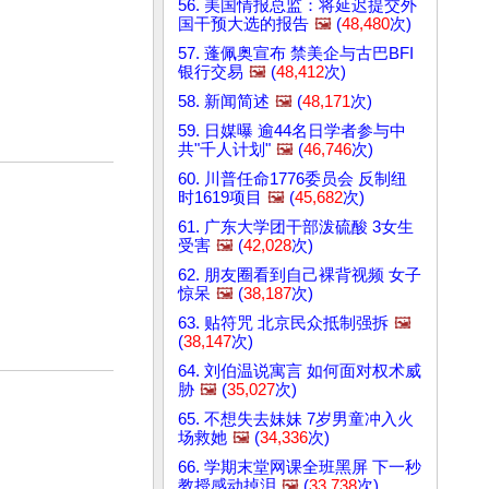
56. 美国情报总监：将延迟提交外
国干预大选的报告
🖼️
(
48,480
次)
57. 蓬佩奥宣布 禁美企与古巴BFI
银行交易
🖼️
(
48,412
次)
58. 新闻简述
🖼️
(
48,171
次)
59. 日媒曝 逾44名日学者参与中
共"千人计划"
🖼️
(
46,746
次)
60. 川普任命1776委员会 反制纽
时1619项目
🖼️
(
45,682
次)
61. 广东大学团干部泼硫酸 3女生
受害
🖼️
(
42,028
次)
62. 朋友圈看到自己裸背视频 女子
惊呆
🖼️
(
38,187
次)
63. 贴符咒 北京民众抵制强拆
🖼️
(
38,147
次)
64. 刘伯温说寓言 如何面对权术威
胁
🖼️
(
35,027
次)
65. 不想失去妹妹 7岁男童冲入火
场救她
🖼️
(
34,336
次)
66. 学期末堂网课全班黑屏 下一秒
教授感动掉泪
🖼️
(
33,738
次)