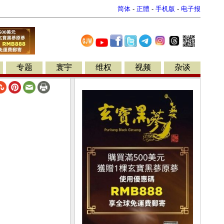
简体
-
正體
-
手机版
-
电子报
专题
寰宇
维权
视频
杂谈