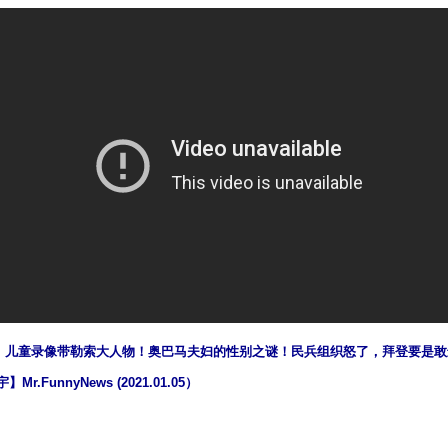
！儿童录像带勒索大人物！奥巴马夫妇的性别之谜！民兵组织怒了，拜登要是敢
.FunnyNews (2021.01.05）
ww.renminbao.com/rmb/articles/2021/1/6/71954.html