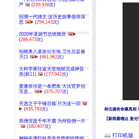
严
🖼️
(
239,938
次)
回溯一代雄主 这历史故事值得深
思
🖼️▶️
(
294,143
次)
2020年圣诞节总统致辞
🖼️▶️
(
286,473
次)
知晓奥八篡改出生地 卫生总监被
灭口
🖼️▶️
(
461,962
次)
大科学家往返天堂地狱完成神旨
意(新11)
🖼️
(
177,942
次)
麦康奈尔是一条肥鱼 大法官罗伯
茨是…
🖼️▶️
(
375,707
次)
天选之子千锤百炼 只为这一回
🖼️
▶️
(
435,793
次)
林伍德舍命爆真相
【新闻最嘲点 姜光宇】Mr
高僧涅盘千年不腐 为何惊倒一片
🖼️
(
180,407
次)
文章网址: http://w
打印机版
神秘金属巨柱忽东忽西挺咋呼的