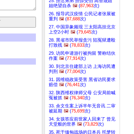
25. 挂念弟弟 担惊受怕 高智晟姐
姐绝望自杀
🖼️
(
87,963
次)
26. 报导武汉疫情 公民记者张展被
重判
🖼️
(
87,688
次)
27. 中国异象频现 三太阳高挂北京
上空2小时
🖼️
(
79,645
次)
28. 黑省市民举报贪污 陷冤狱遭殴
打致残
🖼️
(
78,833
次)
29. 访民申请游行被拘留 警称结伙
作案
🖼️
(
77,914
次)
30. 到北京住建部上访 上海访民遭
判刑
🖼️
(
77,004
次)
31. 因维稳政策受害 黑省访民要求
赔偿
🖼️
(
76,441
次)
)
32. 陕西维权律师父母 公安局前喊
冤被抓
🖼️
(
76,340
次)
33. 余文生案上诉半年无音讯 二审
被延期
🖼️
(
75,699
次)
34. 女孩答应前世家人回来了 曾见
天堂般的世界
🖼️
(
73,829
次)
35. 死于缅甸战场的日本兵 托梦转