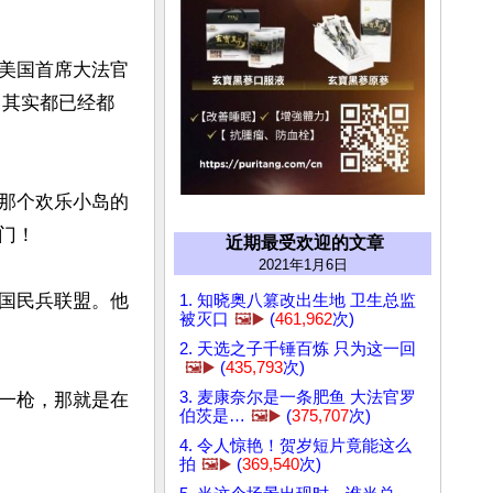
美国首席大法官
们，其实都已经都
那个欢乐小岛的
！

近期最受欢迎的文章
2021年1月6日
国民兵联盟。他
1. 知晓奥八篡改出生地 卫生总监
被灭口
🖼️▶️
(
461,962
次)
2. 天选之子千锤百炼 只为这一回
🖼️▶️
(
435,793
次)
3. 麦康奈尔是一条肥鱼 大法官罗
一枪，那就是在
伯茨是…
🖼️▶️
(
375,707
次)
4. 令人惊艳！贺岁短片竟能这么
拍
🖼️▶️
(
369,540
次)