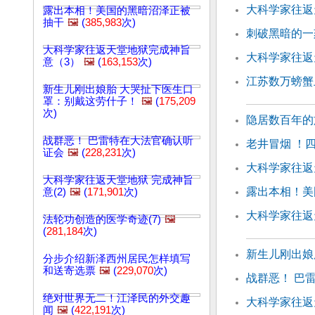
大科学家往返天
露出本相！美国的黑暗沼泽正被
抽干
🖼️
(
385,983
次)
刺破黑暗的一
大科学家往返天堂地狱完成神旨
大科学家往返天
意（3）
🖼️
(
163,153
次)
江苏数万螃蟹
新生儿刚出娘胎 大哭扯下医生口
罩：别戴这劳什子！
🖼️
(
175,209
次)
隐居数百年的
战群恶！ 巴雷特在大法官确认听
老井冒烟 ！
证会
🖼️
(
228,231
次)
大科学家往返
大科学家往返天堂地狱 完成神旨
露出本相！美
意(2)
🖼️
(
171,901
次)
大科学家往返
法轮功创造的医学奇迹(7)
🖼️
(
281,184
次)
新生儿刚出娘
分步介绍新泽西州居民怎样填写
和送寄选票
🖼️
(
229,070
次)
战群恶！ 巴
绝对世界无二！江泽民的外交趣
大科学家往返天
闻
🖼️
(
422,191
次)