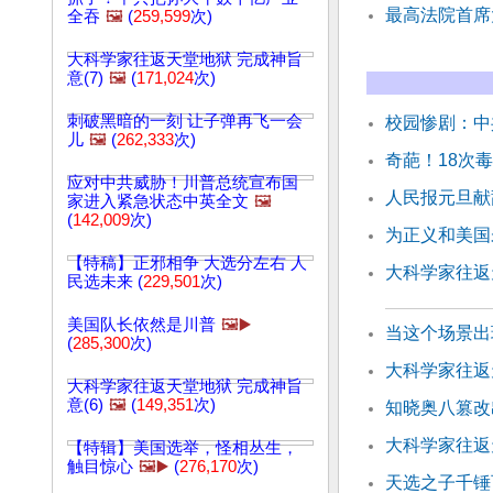
最高法院首席
全吞
🖼️
(
259,599
次)
大科学家往返天堂地狱 完成神旨
意(7)
🖼️
(
171,024
次)
刺破黑暗的一刻 让子弹再飞一会
校园惨剧：中
儿
🖼️
(
262,333
次)
奇葩！18次
应对中共威胁！川普总统宣布国
人民报元旦献辞
家进入紧急状态中英全文
🖼️
(
142,009
次)
为正义和美国
【特稿】正邪相争 大选分左右 人
大科学家往返天
民选未来 (
229,501
次)
美国队长依然是川普
🖼️▶️
当这个场景出
(
285,300
次)
大科学家往返
大科学家往返天堂地狱 完成神旨
意(6)
🖼️
(
149,351
次)
知晓奥八篡改
大科学家往返
【特辑】美国选举，怪相丛生，
触目惊心
🖼️▶️
(
276,170
次)
天选之子千锤