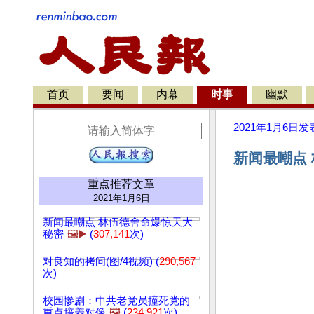
首页
要闻
内幕
时事
幽默
2021年1月6日
发
新闻最嘲点 
重点推荐文章
2021年1月6日
新闻最嘲点 林伍德舍命爆惊天大
秘密
🖼️▶️
(
307,141
次)
对良知的拷问(图/4视频) (
290,567
次)
校园惨剧：中共老党员撞死党的
重点培养对像
🖼️
(
234,921
次)