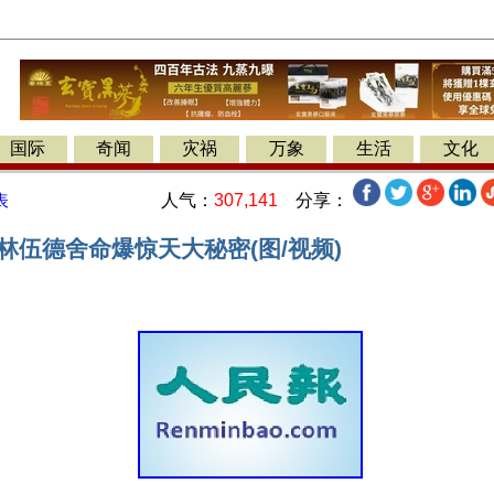
国际
奇闻
灾祸
万象
生活
文化
人气：
307,141
分享：
表
林伍德舍命爆惊天大秘密(图/视频)