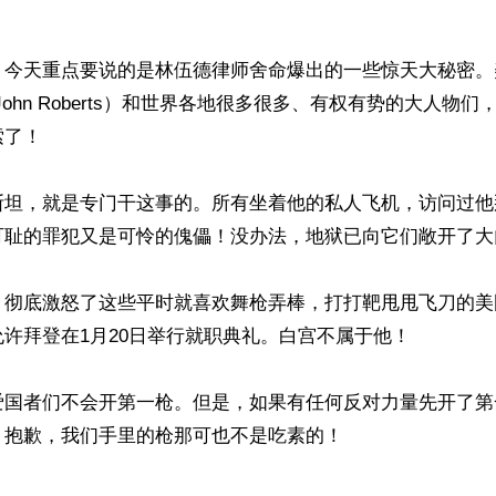
】今天重点要说的是林伍德律师舍命爆出的一些惊天大秘密。
John Roberts）和世界各地很多很多、有权有势的大人物
了！

斯坦，就是专门干这事的。所有坐着他的私人飞机，访问过他
可耻的罪犯又是可怜的傀儡！没办法，地狱已向它们敞开了大门
，彻底激怒了这些平时就喜欢舞枪弄棒，打打靶甩甩飞刀的美
许拜登在1月20日举行就职典礼。白宫不属于他！ 

爱国者们不会开第一枪。但是，如果有任何反对力量先开了第