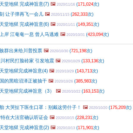
堂地狱 完成神旨意(7)
🖼️
(
171,024
次)
2020/11/16
刻 让子弹再飞一会儿
🖼️
(
262,333
次)
2020/11/15
堂地狱 完成神旨意(6)
🖼️
(
149,351
次)
2020/11/11
上岸 江奄奄一息 曾人马逃难
🖼️
(
423,094
次)
2020/10/31
族群出来给川普投票
🖼️
(
721,198
次)
2020/10/30
四川村民打脸砖家 引发地震
🖼️
(
133,136
次)
2020/10/29
天堂地狱完成神旨意(4)
🖼️
(
143,713
次)
2020/10/29
国的黑暗沼泽正被抽干
🖼️
(
385,983
次)
2020/10/26
天堂地狱完成神旨意（3）
🖼️
(
163,153
次)
2020/10/22
胎 大哭扯下医生口罩：别戴这劳什子！
🖼️
(
175,209
次)
2020/10/20
雷特在大法官确认听证会
🖼️
(
228,231
次)
2020/10/15
堂地狱 完成神旨意(2)
🖼️
(
171,901
次)
2020/10/13