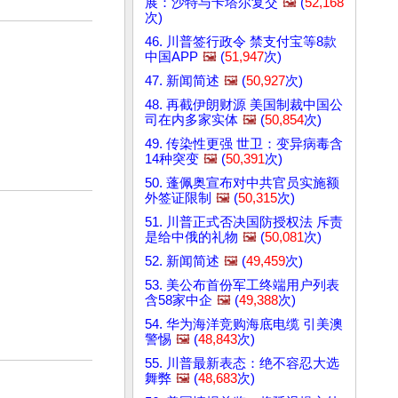
展：沙特与卡塔尔复交
🖼️
(
52,168
次)
46. 川普签行政令 禁支付宝等8款
中国APP
🖼️
(
51,947
次)
47. 新闻简述
🖼️
(
50,927
次)
48. 再截伊朗财源 美国制裁中国公
司在内多家实体
🖼️
(
50,854
次)
49. 传染性更强 世卫：变异病毒含
14种突变
🖼️
(
50,391
次)
50. 蓬佩奥宣布对中共官员实施额
外签证限制
🖼️
(
50,315
次)
51. 川普正式否决国防授权法 斥责
是给中俄的礼物
🖼️
(
50,081
次)
52. 新闻简述
🖼️
(
49,459
次)
53. 美公布首份军工终端用户列表
含58家中企
🖼️
(
49,388
次)
54. 华为海洋竞购海底电缆 引美澳
警惕
🖼️
(
48,843
次)
55. 川普最新表态：绝不容忍大选
舞弊
🖼️
(
48,683
次)