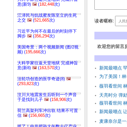
意(新9)
🖼️
(
182,448
次)
江泽民与炕战蜜友陈至立的生死
之交
🖼️
(
521,665
次)
读者暱称:
习近平为何不在最后的时刻停下
脚步
🖼️
(
356,294
次)
欢迎您的留言
美国奇景：两个视频新闻 (图/2视
频) (
195,666
次)
大科学家往返天堂地狱 完成神旨
意(新8)
🖼️
(
163,570
次)
新闻最嘲点 
为了美国！林
法轮功创造的医学奇迹(8)
🖼️
(
293,823
次)
薇羽看世间 
汶川大地震发生后听到一个声音
天亮时分 弹
于是找到儿子
🖼️
(
158,906
次)
薇羽看世间 林
荷兰高架列车冲出轨 结果不可置
新闻最嘲点 
信
🖼️
(
156,665
次)
麦康奈尔是一
抓了！中共把孙大午数十亿产业