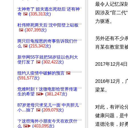
最令人记忆深刻
太神奇了 姐夫逃出死劫后 还有神
因涉及“官二
奇
🖼️
(
335,313
次)
力驱逐。

杜伟猝死两天后 沈中阳登上砧板
🖼️
(
307,399
次)
另外还有不少杀
两只巨龟报恩的奇事告诉我们什
么
🖼️
(
215,342
次)
肖某在教室里被
新华网55字就把58岁驻以色列大
使打发了
🖼️
(
302,422
次)
2017年12
纽约人疫情中破解的预言
🖼️
(
591,577
次)
2016年12
危难时刻！这微电影给世界传递
梁某。

生的希望
🖼️▶️
(
381,247
次)
87岁老母只求见儿一面 中共胆儿
对此，有评论
小…抽了
🖼️
(
209,079
次)
健康问题，是
？这些海外小朋友今天在欢庆什
道德沦丧，好勇
么
🖼️▶️
(
403,095
次)