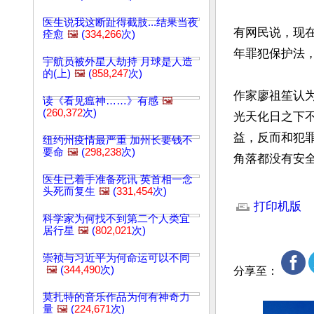
医生说我这断趾得截肢...结果当夜
有网民说，现
痊愈
🖼️
(
334,266
次)
年罪犯保护法
宇航员被外星人劫持 月球是人造
的(上)
🖼️
(
858,247
次)
作家廖祖笙认
读《看见瘟神……》有感
🖼️
(
260,372
次)
光天化日之下
益，反而和犯
纽约州疫情最严重 加州长要钱不
要命
🖼️
(
298,238
次)
角落都没有安
医生已着手准备死讯 英首相一念
文章网址: http://w
头死而复生
🖼️
(
331,454
次)
打印机版
科学家为何找不到第二个人类宜
居行星
🖼️
(
802,021
次)
崇祯与习近平为何命运可以不同
🖼️
(
344,490
次)
分享至：
莫扎特的音乐作品为何有神奇力
量
🖼️
(
224,671
次)