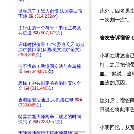
此外，四名男
世界疯了！黑人命贵 法国美白霜
下跪
🖼️
(
314,232
次)
一次割一次”。

太行山的一个符号：申纪兰与党
共进退
🖼️
(
507,177
次)
舍友告诉宿管 
环球时报傻呆！7常委逃夭夭 彭斯
演讲脱口罩(多图/英文演讲全文)
(
356,369
次)
小明在讲述自
打，之后把他
习不惜命！香港国安法与白鸟撞
崖
🖼️
(
349,875
次)
血。”他说，
血迹的原因。

恐怖！中共制定的香港国安法全
文
🖼️
(
311,440
次)
香港国安法通过,大抓捕在即
🖼️▶️
熄灯后，宿管
(
330,045
次)
只说会将此事告
特异功能大师梅辛：破迷的时间
快到了
🖼️
(
233,557
次)
小明回忆，从那
为法轮功创始人接生的是她
🖼️