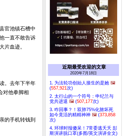
县官池镇石槽中
他一直不敢告诉
大片血迹。

近期最受欢迎的文章
2020年7月18日
1. 为法轮功创始人接生的是她
🖼️
读。去年下半年
(
557,921
次)
会对他拳脚相
2. 太行山的一个符号：申纪兰与
党共进退
🖼️
(
507,177
次)
3. 咋回事？！双肺75%化脓坏死
如今竟活的精精神神
🖼️
(
373,858
亲的手机转钱到
次)
4. 环球时报傻呆！7常委逃夭夭 彭
斯演讲脱口罩(多图/英文演讲全文)