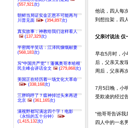
(
557,921
次)
他说，四人每
朝鲜当局证实金正恩不可能再与
到想拉架，四人
川普见面
🖼️▶️
(
394,897
次)
真实故事：神教给我们这样看人
🖼️
(
137,329
次)
父亲讨说法 仅
半密闻半笑话：江泽民慷慨献妻
(
568,183
次)
早在5月时，
后，父亲又发
斥“中国共产党”！蓬佩奥哥本哈根
民主峰会讲话全文
🖼️
(
279,868
次)
周后，父亲再次
美国正在经历着一场文化大革命
🖼️▶️
(
338,168
次)
7月5日晚，
三胖呜呼了？瘟神掉过头来再进
受欺凌的经过
北京
🖼️
(
361,165
次)
满视野都写满这四个字！电影
“他哥哥告诉
《永恒的五十分钟》
🖼️▶️
(
1,415,132
次)
四人中的一名