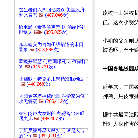
逃生者们六四回忆屠杀 美国政府
该校一王姓校
对此表态
🖼️
(
487,046
次)
任。这次小明父
微电影《希望的声音II》的结尾处
理惊人
🖼️▶️
(
395,065
次)
小明的父亲则
东非蝗灾为何如圣经描述的末日
景象
🖼️
(
308,598
次)
被恐吓，至于赔
孟晚舟脦瑟 何柱国嘬死 习作何打
算
🖼️
(
345,731
次)
中国各地校园
小幽默：特鲁多甩锅精准砸到位
🖼️
(
440,268
次)
近年来，中国
脚踹、用皮带抽
太阳金字塔神秘能量 科学家为何
永无答案
🖼️
(
206,412
次)
替江闷声大发财的 都得拎出来晒
据中共最高法院
晒虫儿
🖼️
(
498,407
次)
针对人身伤害的
宇航员被外星人劫持 月球是人造
的(下)
🖼️
(
894,884
次)