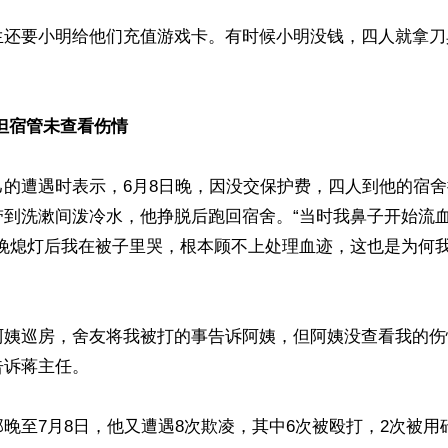
生还要小明给他们充值游戏卡。有时候小明没钱，四人就拿刀
但宿管未查看伤情
己的遭遇时表示，6月8日晚，因没交保护费，四人到他的宿
带到洗漱间泼冷水，他挣脱后跑回宿舍。“当时我鼻子开始流
当晚熄灯后我在被子里哭，根本顾不上处理血迹，这也是为何
阿姨巡房，舍友将我被打的事告诉阿姨，但阿姨没查看我的伤
诉蒋主任。

晚至7月8日，他又遭遇8次欺凌，其中6次被殴打，2次被用砖