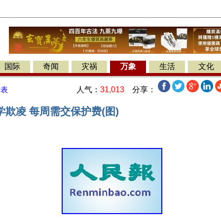
国际
奇闻
灾祸
万象
生活
文化
人气：
31,013
分享：
发表
欺凌 每周需交保护费(图)