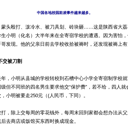
】蒙头殴打、泼冷水、被刀具划、砖块砸……这是陕西省大荔
学生小明（化名）大半年来在全寄宿学校的遭遇。因为害怕，
哥哥发现。他的父亲日前去学校收拾被褥时，还发现被褥上有
不交被刀割
去年，小明从县城的学校转校到石槽中心小学全寄宿制学校就
同级但不同班的四名男生要求他交“保护费”，若不给，四人就
，小明被要走250元（(人民币，下同）。

被打，除上交每周的零花钱外，每周末回到家都会想办法从父
后去商店或饭馆买东西时换成现金。
