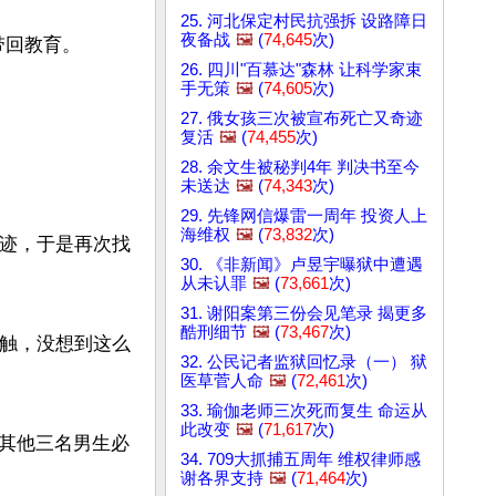
25. 河北保定村民抗强拆 设路障日
夜备战
🖼️
(
74,645
次)
回教育。

26. 四川"百慕达"森林 让科学家束
手无策
🖼️
(
74,605
次)
27. 俄女孩三次被宣布死亡又奇迹
复活
🖼️
(
74,455
次)
28. 余文生被秘判4年 判决书至今
未送达
🖼️
(
74,343
次)
29. 先锋网信爆雷一周年 投资人上
海维权
🖼️
(
73,832
次)
血迹，于是再次找
30. 《非新闻》卢昱宇曝狱中遭遇
从未认罪
🖼️
(
73,661
次)
31. 谢阳案第三份会见笔录 揭更多
酷刑细节
🖼️
(
73,467
次)
接触，没想到这么
32. 公民记者监狱回忆录（一） 狱
医草菅人命
🖼️
(
72,461
次)
33. 瑜伽老师三次死而复生 命运从
此改变
🖼️
(
71,617
次)
其他三名男生必
34. 709大抓捕五周年 维权律师感
谢各界支持
🖼️
(
71,464
次)