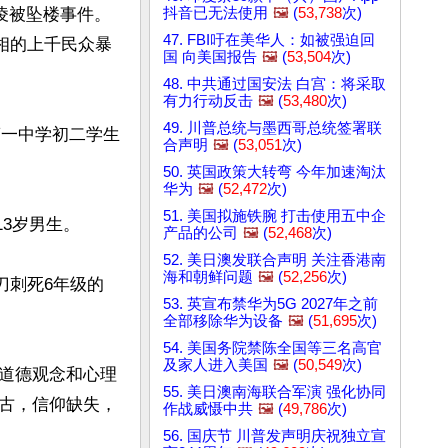
抖音已无法使用
🖼️
(
53,738
次)
凌被坠楼事件。
47. FBI吁在美华人：如被强迫回
相的上千民众暴
国 向美国报告
🖼️
(
53,504
次)
48. 中共通过国安法 白宫：将采取
有力行动反击
🖼️
(
53,480
次)
49. 川普总统与墨西哥总统签署联
第一中学初二学生
合声明
🖼️
(
53,051
次)
50. 英国政策大转弯 今年加速淘汰
华为
🖼️
(
52,472
次)
51. 美国拟施铁腕 打击使用五中企
3岁男生。

产品的公司
🖼️
(
52,468
次)
52. 美日澳发联合声明 关注香港南
海和朝鲜问题
🖼️
(
52,256
次)
刀刺死6年级的
53. 英宣布禁华为5G 2027年之前
全部移除华为设备
🖼️
(
51,695
次)
54. 美国务院禁陈全国等三名高官
及家人进入美国
🖼️
(
50,549
次)
道德观念和心理
55. 美日澳南海联合军演 强化协同
古，信仰缺失，
作战威慑中共
🖼️
(
49,786
次)
56. 国庆节 川普发声明庆祝独立宣