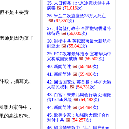
35. 末日预兆！北京冰雹状似中共
病毒
🖼️
(
71,016
次)
但不是主要责
36. 米兰二次瘟疫致28万人死亡
🖼️
(
67,851
次)
37. 川普签行政令 全面撤销香港特
殊待遇
🖼️
(
56,009
次)
老师是因为孩子
38. 制衡中共 英拟部署最大新航母
到亚太
🖼️
(
55,841
次)
39. FCC发布最终指令 宣布华为中
兴构成国安威胁
🖼️
(
55,502
次)
40. 新闻简述
🖼️
(
55,460
次)
41. 新闻简述
🖼️
(
55,406
次)
斗殴，搧耳光、
42. 回击国安法 英首相：将扩大港
人移民权利
🖼️
(
54,731
次)
43. 白宫：未来几周会行动 处理微
信TikTok风险
🖼️
(
54,492
次)
校园暴力案件中，
44. 新闻简述
🖼️
(
54,484
次)
45. 欧美专家：加强跨大西洋合作
的高达67%。

对付中共
🖼️
(
54,257
次)
46. 印度禁59款中（共）国产App