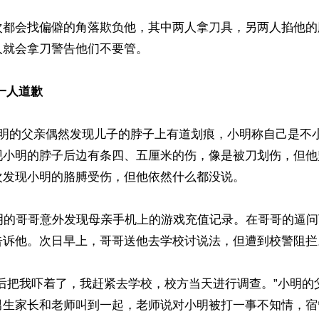
次都会找偏僻的角落欺负他，其中两人拿刀具，另两人掐他的
就会拿刀警告他们不要管。

一人道歉
小明的父亲偶然发现儿子的脖子上有道划痕，小明称自己是不
现小明的脖子后边有条四、五厘米的伤，像是被刀划伤，但他
发现小明的胳膊受伤，但他依然什么都没说。

小明的哥哥意外发现母亲手机上的游戏充值记录。在哥哥的逼
告诉他。次日早上，哥哥送他去学校讨说法，但遭到校警阻拦。
我后把我吓着了，我赶紧去学校，校方当天进行调查。”小明的
男生家长和老师叫到一起，老师说对小明被打一事不知情，宿