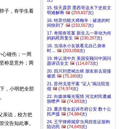
15. 惊天霹雳 墨西哥这水下史前文
脖子，有学生看
明难解释
🖼️
(
259,837
次)
16. 特异功能大师梅辛：破迷的时
间快到了
🖼️
(
233,557
次)
17. 奇闻有答案 新生儿一举动为何
妈妈死而复生
🖼️
(
230,207
次)
18. 当溺水小女孩看见自己身体
时…
🖼️
(
203,058
次)
小心碰伤；一周
19. 终认清中共 美国安顾问中国问
坚称是意外；两
题讲话全文
🖼️
(
114,873
次)
20. 四川刘贤斌出狱 朋友前去迎接
被抓
🖼️
(
75,160
次)
21. 苏州戈觉平案 "证人"揭法院造
问下，小明把全部
假
🖼️
(
74,974
次)
22. 向媒体曝光冤情 河北村民遭威


胁噤声
🖼️
(
74,893
次)
23. 重庆母女起诉市府公安 数十公
民声援
🖼️
(
74,884
次)
父亲说，校方把
24. 王宇律师揭穿当局捏造证据构
管没告知此事。

陷访民
🖼️
(
74,649
次)