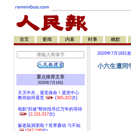
首页
要闻
内幕
时事
幽默
2020年7月18日
小六生遭同学
重点推荐文章
2020年7月18日
天灭中共，退党保命！退党中心
教你如何退党
🖼️▶️
(
365,322
次)
电影“归途”帮你找寻亿万年的等待
🖼️▶️
(
2,101,017
次)
躲老鼠洞里啦？世界轰动 习不知
🖼️
(
347,199
次)