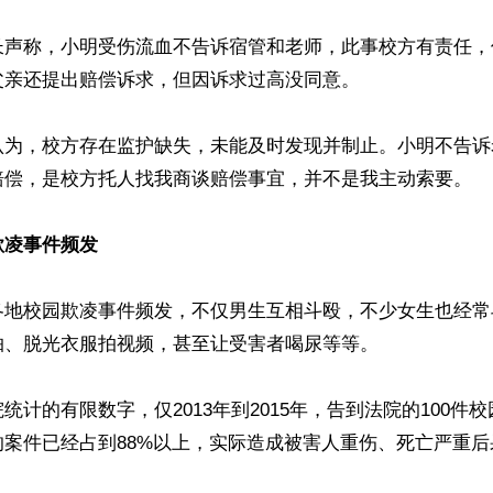
长声称，小明受伤流血不告诉宿管和老师，此事校方有责任，
亲还提出赔偿诉求，但因诉求过高没同意。

认为，校方存在监护缺失，未能及时发现并制止。小明不告诉
偿，是校方托人找我商谈赔偿事宜，并不是我主动索要。 

欺凌事件频发
各地校园欺凌事件频发，不仅男生互相斗殴，不少女生也经常
、脱光衣服拍视频，甚至让受害者喝尿等等。

统计的有限数字，仅2013年到2015年，告到法院的100件
案件已经占到88%以上，实际造成被害人重伤、死亡严重后果