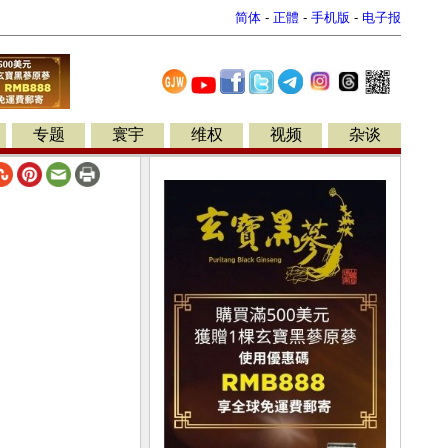
简体
-
正體
-
手机版
-
电子报
专题
寰宇
维权
视频
杂谈