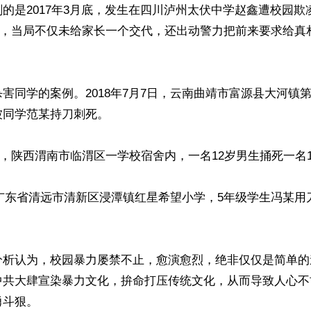
的是2017年3月底，发生在四川泸州太伏中学赵鑫遭校园欺
代”，当局不仅未给家长一个交代，还出动警力把前来要求给真
害同学的案例。2018年7月7日，云南曲靖市富源县大河镇
同学范某持刀刺死。

月4日，陕西渭南市临渭区一学校宿舍内，一名12岁男生捅死一名1
月，广东省清远市清新区浸潭镇红星希望小学，5年级学生冯某用
分析认为，校园暴力屡禁不止，愈演愈烈，绝非仅仅是简单的
中共大肆宣染暴力文化，拚命打压传统文化，从而导致人心不
斗狠。
