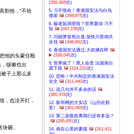
(
356,369
次)
5. 习不惜命！香港国安法与白鸟
具割他，“不给
撞崖
🖼️
(
349,875
次)
6. 躲老鼠洞里啦？世界轰动 习不
知
🖼️
(
347,199
次)
7. 闫丽梦冒死出逃 加快川普倒共
步伐
🖼️
(
346,862
次)
8. 香港国安法通过,大抓捕在即
🖼️
▶️
(
330,045
次)
舍把他的头蒙住殴
9. 世界疯了！黑人命贵 法国美白
血，咳嗽也出
霜下跪
🖼️
(
314,232
次)
我被子上那么多
10. 恐怖！中共制定的香港国安法
全文
🖼️
(
311,440
次)
11. 说几句并不多余的话
🖼️
(
305,978
次)
情，也没开灯，
12. 新华网的大实话《山仍在那
里》
🖼️
(
301,069
次)
13. 第二波瘟疫离我们还有多远？
🖼️
(
285,691
次)
块砸。

14. 画在心里的素描
🖼️
(
261,411
次)