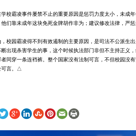
在学校霸凌事件屡禁不止的重要原因是惩罚力度太小，未成年
，他们靠未成年这块免死金牌胡作非为；建议修改法律，严惩违
为，校园霸凌得不到有效遏制的主要原因，是司法不公派生出
不断出现杀害学生的事，这个时候执法部门非但不主持正义，
罪者同穿一条连裆裤。整个国家没有法制可言，不但校园没有
全可言。△
ww.renminbao.com/rmb/articles/2020/7/18/71154.html