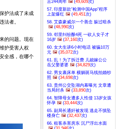
言244周年
🖼️
(
49,609
次)
57. 印度新款"检测中国App"程序
保护法成了未成
上架爆红
🖼️
(
49,451
次)
法者。

58. 艾森豪威尔一个善念 躲过暗杀
🖼️
(
48,990
次)
59. 邻里纠纷酿4死 一砍人女子才
来的问题。现在
16岁
🖼️
(
37,160
次)
60. 女大生讲6小时电话 被骗10万
维护受害人权
元
🖼️
(
35,072
次)
安全感，在哪个
61. 乱！为了拆迁费 儿媳嫁公公
岳父娶婆婆
🖼️
(
34,829
次)
62. 男女裹床单 横躺斑马线拍婚纱
照
🖼️
(
34,698
次)
63. 贵州公交坠湖内幕曝光 文章遭
当局封杀
🖼️
(
33,890
次)
64. 智障母女遭多人性侵 13岁女孩
怀孕
🖼️
(
33,444
次)
65. 副局长通奸被发现 逃走不慎坠
楼身亡
🖼️
(
32,437
次)
66. 租客杀害房东 沉尸浮出水面
🖼️
(
31,946
次)