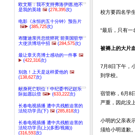
欧文斯：我不支持弗洛伊德,他不
是我的英雄
🖼️
(
278,395
次)
校方要四名学生
电影《永恒的五十分钟》预告片
🖼️▶️
(
385,725
次)
“最后，只有一
布隆迪亲共总统猝死 前美国驻华
大使洪博培中招
🖼️
(
284,575
次)
被褥上的大片血
最让章天亮博士感动的一件事
🖼️
▶️
(
422,316
次)
7月8日下午
别急！上天是这样爱他的
🖼️
到学校。

(
138,627
次)
献身死亡职位！中纪委书记赵乐
宿管称，6月
际如愿以偿
🖼️▶️
(
633,222
次)
严重，因此没上
长春电视插播 遭中共残酷迫害的
法轮功学员(下)
🖼️
(
285,818
次)
小明的父亲表
长春电视插播 遭中共残酷迫害的
法轮功学员(上)(多图/视频))
须给小明道歉。
(
316,593
次)