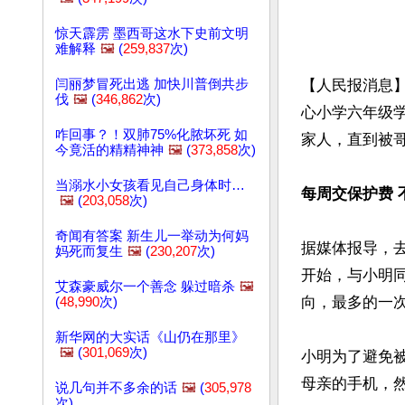
惊天霹雳 墨西哥这水下史前文明
难解释
🖼️
(
259,837
次)
闫丽梦冒死出逃 加快川普倒共步
【人民报消息
伐
🖼️
(
346,862
次)
心小学六年级
咋回事？！双肺75%化脓坏死 如
家人，直到被
今竟活的精精神神
🖼️
(
373,858
次)
当溺水小女孩看见自己身体时…
每周交保护费 
🖼️
(
203,058
次)
奇闻有答案 新生儿一举动为何妈
据媒体报导，
妈死而复生
🖼️
(
230,207
次)
开始，与小明
艾森豪威尔一个善念 躲过暗杀
🖼️
向，最多的一次
(
48,990
次)
新华网的大实话《山仍在那里》
🖼️
(
301,069
次)
小明为了避免
母亲的手机，然
说几句并不多余的话
🖼️
(
305,978
次)