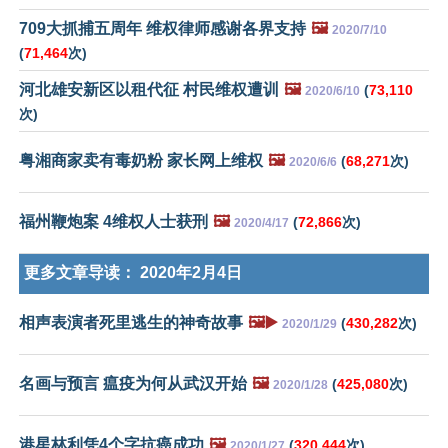
709大抓捕五周年 维权律师感谢各界支持
🖼️
2020/7/10
(
71,464
次)
河北雄安新区以租代征 村民维权遭训
🖼️
(
73,110
2020/6/10
次)
粤湘商家卖有毒奶粉 家长网上维权
🖼️
(
68,271
次)
2020/6/6
福州鞭炮案 4维权人士获刑
🖼️
(
72,866
次)
2020/4/17
更多文章导读：
2020年2月4日
相声表演者死里逃生的神奇故事
🖼️▶️
(
430,282
次)
2020/1/29
名画与预言 瘟疫为何从武汉开始
🖼️
(
425,080
次)
2020/1/28
港星林利凭4个字抗癌成功
🖼️
(
320,444
次)
2020/1/27