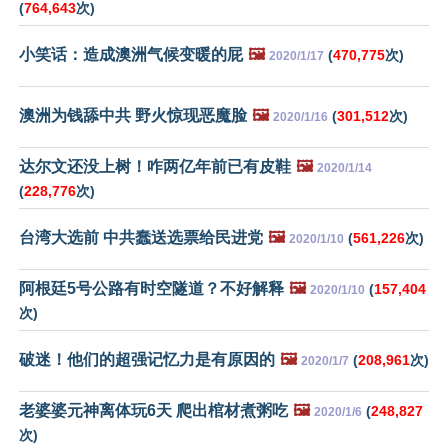
(
764,643
次)
小笑话：造成澳洲气候变暖的屁
🖼️
(
470,775
次)
2020/1/17
澳洲为钱舔中共 野火惊现恶魔脸
🖼️
(
301,512
次)
2020/1/16
达尔文还没上树！咋两亿年前已有皮鞋
🖼️
2020/1/14
(
228,776
次)
台湾大选前 中共蠢送选票给民进党
🖼️
(
561,226
次)
2020/1/10
阿根廷5号公路有时空隧道？不好解释
🖼️
(
157,404
2020/1/10
次)
破迷！他们的超强记忆力是有原因的
🖼️
(
208,961
次)
2020/1/7
老婆婆元神离体玩6天 爬出棺材煮粥吃
🖼️
(
248,827
2020/1/6
次)