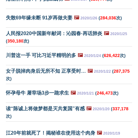
失散69年缘未断 91岁再做夫妻
🖼️
(
284,036
次)
2020/1/26
人民报2020中国新年献词：沁园春·再话肺炎
🖼️
2020/1/25
(
350,180
次)
川普这一手 可比习近平精明的多
🖼️
(
626,422
次)
2020/1/24
女子脱掉肉身后无所不知 正享受时…
🖼️
(
287,375
2020/1/22
次)
怀孕母牛 屠宰场3步一跪求生
🖼️
(
246,473
次)
2020/1/21
读“陈诚上将做梦都是灭共复国”有感
🖼️
(
337,178
2020/1/20
次)
江20年前就死了！揭秘谁在使用这个肉身
🖼️
2020/1/19