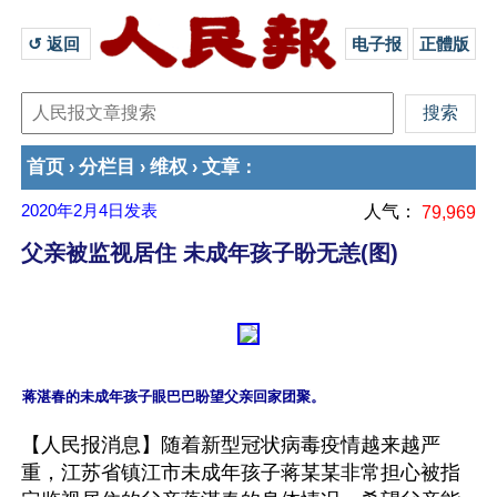
↺ 返回 
电子报
正體版
首页
分栏目
维权
文章
›
›
›
：
2020年2月4日
发表
人气：
79,969
父亲被监视居住 未成年孩子盼无恙(图)
【人民报消息】随着新型冠状病毒疫情越来越严
重，江苏省镇江市未成年孩子蒋某某非常担心被指