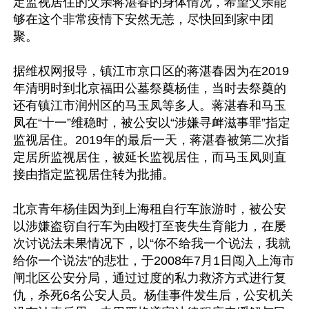
定监视居住的父亲蒋湛春的身体情况，希望父亲能
够在这个非常疫情下安然无恙，尽快回到家中团
聚。

据维权网报导，镇江市京口区的蒋湛春因为在2019
年清明时到北京福田公墓祭奠杨佳，当时去祭奠的
还有镇江市润州区的马玉凤等多人。蒋湛春和马玉
凤在“十一”维稳时，被公安以“涉嫌寻衅滋事罪”指定
监视居住。2019年的最后一天，蒋湛春被第二次指
定居所监视居住，被延长监视居住，而马玉凤则直
接由指定监视居住转为批捕。

北京青年杨佳因为到上海租自行车旅游时，被公安
以涉嫌盗窃自行车为由殴打至丧失生育能力，在屡
次讨说法未果情况下，以“你不给我一个说法，我就
给你一个说法”的悲壮，于2008年7月1日闯入上海市
闸北区公安分局，通过过度的私力救济方式进行复
仇，杀死6名公安人员。杨佳事件发生后，公安机关