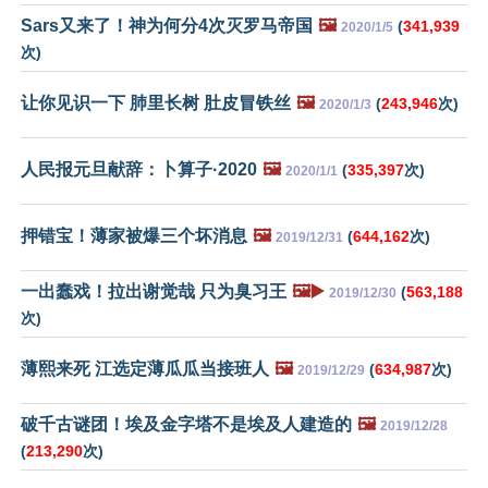
Sars又来了！神为何分4次灭罗马帝国
🖼️
(
341,939
2020/1/5
次)
让你见识一下 肺里长树 肚皮冒铁丝
🖼️
(
243,946
次)
2020/1/3
人民报元旦献辞：卜算子·2020
🖼️
(
335,397
次)
2020/1/1
押错宝！薄家被爆三个坏消息
🖼️
(
644,162
次)
2019/12/31
一出蠢戏！拉出谢觉哉 只为臭习王
🖼️▶️
(
563,188
2019/12/30
次)
薄熙来死 江选定薄瓜瓜当接班人
🖼️
(
634,987
次)
2019/12/29
破千古谜团！埃及金字塔不是埃及人建造的
🖼️
2019/12/28
(
213,290
次)