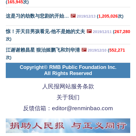
(
165,945
次)
这是习的劫数与悲剧的开始…
🖼️
(
1,205,026
次)
2019/12/13
惊！开天目男孩看见-他不是她的丈夫
🖼️
(
267,280
2019/12/11
次)
江谢谢赖昌星 狠治姬鹏飞和刘华清
🖼️
(
552,271
2019/12/10
次)
Copyright© RMB Public Foundation Inc.
All Rights Reserved
人民报网站服务条款
关于我们
反馈信箱：
editor@renminbao.com