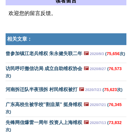
读者留言
欢迎您的留言反馈。
相关文章：
曾参加镇江老兵维权 朱永健失联二年
🖼️
(
75,656
次)
2020/9/3
访民呼吁撤信访局 成立自助维权协会
🖼️
(
76,573
2020/8/27
次)
河南拆迁队半夜强拆 村民维权被打
🖼️
(
75,623
次)
2020/7/23
广东高校生被学校"割韭菜" 挺身维权
🖼️
(
76,345
2020/7/21
次)
先锋网信爆雷一周年 投资人上海维权
🖼️
(
73,832
2020/7/13
次)