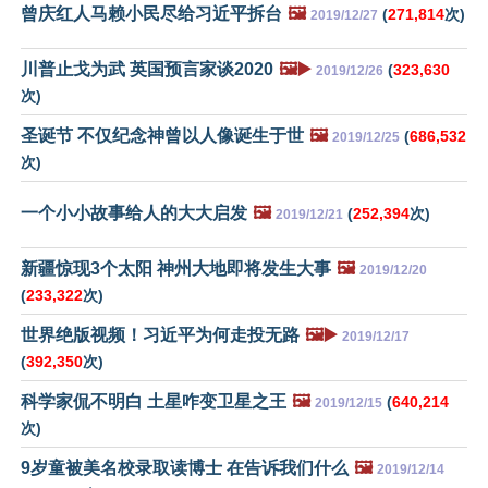
曾庆红人马赖小民尽给习近平拆台
🖼️
(
271,814
次)
2019/12/27
川普止戈为武 英国预言家谈2020
🖼️▶️
(
323,630
2019/12/26
次)
圣诞节 不仅纪念神曾以人像诞生于世
🖼️
(
686,532
2019/12/25
次)
一个小小故事给人的大大启发
🖼️
(
252,394
次)
2019/12/21
新疆惊现3个太阳 神州大地即将发生大事
🖼️
2019/12/20
(
233,322
次)
世界绝版视频！习近平为何走投无路
🖼️▶️
2019/12/17
(
392,350
次)
科学家侃不明白 土星咋变卫星之王
🖼️
(
640,214
2019/12/15
次)
9岁童被美名校录取读博士 在告诉我们什么
🖼️
2019/12/14