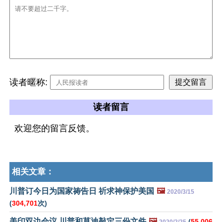
读者暱称:
读者留言
欢迎您的留言反馈。
相关文章：
川普订今日为国家祷告日 祈求神保护美国
🖼️
2020/3/15
(
304,701
次)
美印双边会议 川普和莫迪敲定三份文件
🖼️
(
55,006