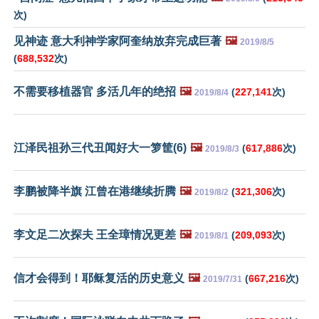
次)
见神迹 意大利神学家阿奎纳放弃完成巨著
🖼️
2019/8/5
(
688,532
次)
不需要移植器官 多活几年的绝招
🖼️
(
227,141
次)
2019/8/4
江泽民祖孙三代丑闻好大一箩筐(6)
🖼️
(
617,886
次)
2019/8/3
李鹏被降半旗 江曾在港继续折腾
🖼️
(
321,306
次)
2019/8/2
李文足二次探夫 王全璋情况更差
🖼️
(
209,093
次)
2019/8/1
信才会得到！耶稣复活的历史意义
🖼️
(
667,216
次)
2019/7/31