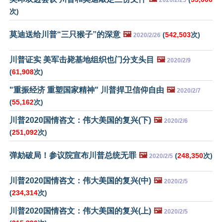
2020/2/25
次)
莫迪送给川普“三只猴子”的深意
🖼️
(
542,503
次)
2020/2/26
川普证实 美军击毙基地组织也门分支头目
🖼️
2020/2/9
(
61,908
次)
"重振经济 重塑国家精神" 川普捍卫信仰自由
🖼️
2020/2/7
(
55,162
次)
川普2020国情咨文：伟大美国的复兴(下)
🖼️
2020/2/6
(
251,092
次)
弹劾破局！参议院宣布川普总统无罪
🖼️
(
248,350
次)
2020/2/5
川普2020国情咨文：伟大美国的复兴(中)
🖼️
2020/2/5
(
234,314
次)
川普2020国情咨文：伟大美国的复兴(上)
🖼️
2020/2/5