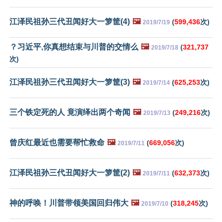
江泽民祖孙三代丑闻好大一箩筐(4)
🖼️
(
599,436
次)
2019/7/19
？习近平,你真想结束与川普的交情么
🖼️
(
321,737
2019/7/18
次)
江泽民祖孙三代丑闻好大一箩筐(3)
🖼️
(
625,253
次)
2019/7/14
三个铁定死的人 竟演绎出两个奇闻
🖼️
(
249,216
次)
2019/7/13
曾庆红最近也需要帮忙救命
🖼️
(
669,056
次)
2019/7/11
江泽民祖孙三代丑闻好大一箩筐(2)
🖼️
(
632,373
次)
2019/7/11
神的呼唤！川普带领美国回归伟大
🖼️
(
318,245
次)
2019/7/10