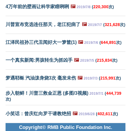
4万年前的壁画让科学家瞎咧咧
🖼️
(
220,300
次)
2019/7/8
川普宣布竞选连任那天，老江犯病了
🖼️
(
321,628
次)
2019/7/7
江泽民祖孙三代丑闻好大一箩筐(1)
🖼️
(
644,891
次)
2019/7/6
一个真实新闻:男孩转生为抓凶手
🖼️
(
215,834
次)
2019/7/5
梦遇耶稣 汽油泼身烧3次 毫发未伤
🖼️
(
215,991
次)
2019/7/3
步入朝鲜！川普三救金正恩 (多图/3视频)
(
444,739
2019/7/1
次)
小笑话：曾庆红向罗干请教绝招
🖼️
(
402,611
次)
2019/6/28
Copyright© RMB Public Foundation Inc.