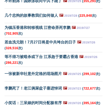
不许割席！国际泳联向中共下跪了
🖼️
(
355,293
次)
2019/7/29
几个忠狗的故事教我们如何做人
🖼️
(
225,848
次)
2019/7/28
为镇压香港和转移视线 江密命弄死李鹏
🖼️
2019/7/27
(
702,905
次)
若血洗元朗！7月27日将是中共垮台的日子
🖼️
2019/7/26
(
328,516
次)
等不得习被暗杀或下台 江系急于要霸占香港
🖼️
2019/7/26
(
286,221
次)
一张被新华社意外定格的现场图片
🖼️
(
299,102
次)
2019/7/25
李鹏死了！老江俩屎盆子塞进悼词
🖼️
(
722,677
次)
2019/7/23
小笑话：三呆婊的时间分配极有序
🖼️
(
395,164
次)
2019/7/20