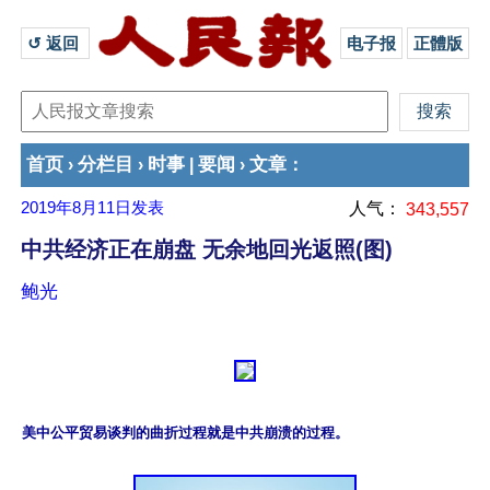
↺ 返回 
电子报
正體版
首页
分栏目
时事
要闻
文章
›
›
|
›
：
2019年8月11日
发表
人气：
343,557
中共经济正在崩盘 无余地回光返照(图)
鲍光
美中公平贸易谈判的曲折过程就是中共崩溃的过程。