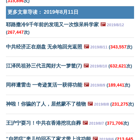
(
315,896
次)
更多文章导读：
2019年8月11日
耶路撒冷9千年前的发现又一次惊呆科学家
🖼️
2019/8/12
(
267,447
次)
中共经济正在崩盘 无余地回光返照
🖼️
(
343,557
次)
2019/8/11
江泽民祖孙三代丑闻好大一箩筐(7)
🖼️
(
632,621
次)
2019/8/10
同样遭雷击 一奇迹复活一获得功能
🖼️
(
189,441
次)
2019/8/9
神啦！你骗的了人，居然蒙不了植物
🖼️
(
231,275
次)
2019/8/8
王沪宁耍习！中共在香港挖坑自葬
🖼️
(
371,706
次)
2019/8/7
“自闭症”患儿怕回不了家才带上这功能
🖼️
(
213,645
2019/8/6