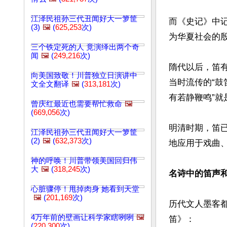
江泽民祖孙三代丑闻好大一箩筐
而《史记》中
(3)
🖼️
(
625,253
次)
为华夏社会的殷
三个铁定死的人 竟演绎出两个奇
闻
🖼️
(
249,216
次)
隋代以后，笛
向美国致敬！川普独立日演讲中
当时流传的“鼓
文全文翻译
🖼️
(
313,181
次)
有若静鞭鸣”就
曾庆红最近也需要帮忙救命
🖼️
(
669,056
次)
明清时期，笛
江泽民祖孙三代丑闻好大一箩筐
(2)
🖼️
(
632,373
次)
地应用于戏曲、
神的呼唤！川普带领美国回归伟
大
🖼️
(
318,245
次)
名诗中的笛声
心脏骤停！甩掉肉身 她看到天堂
🖼️
(
201,169
次)
历代文人墨客
4万年前的壁画让科学家瞎咧咧
🖼️
笛》：

(
220,300
次)