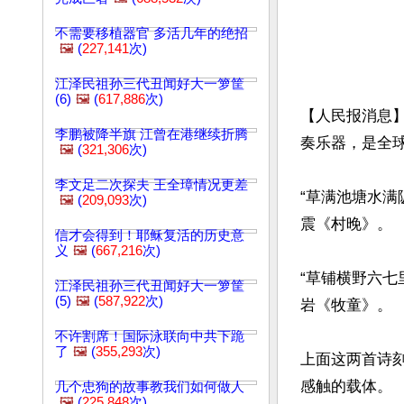
不需要移植器官 多活几年的绝招
🖼️
(
227,141
次)
江泽民祖孙三代丑闻好大一箩筐
(6)
🖼️
(
617,886
次)
【人民报消息
李鹏被降半旗 江曾在港继续折腾
奏乐器，是全球
🖼️
(
321,306
次)
李文足二次探夫 王全璋情况更差
“草满池塘水
🖼️
(
209,093
次)
震《村晚》。

信才会得到！耶稣复活的历史意
义
🖼️
(
667,216
次)
“草铺横野六
江泽民祖孙三代丑闻好大一箩筐
(5)
🖼️
(
587,922
次)
岩《牧童》。

不许割席！国际泳联向中共下跪
了
🖼️
(
355,293
次)
上面这两首诗
感触的载体。

几个忠狗的故事教我们如何做人
🖼️
(
225,848
次)