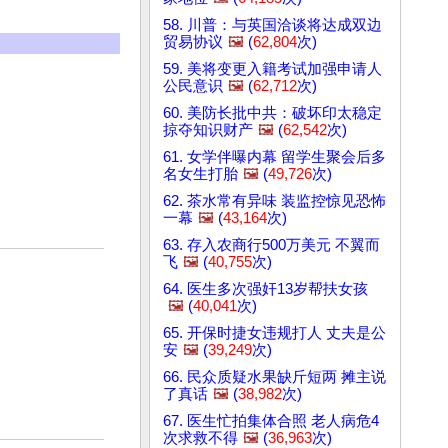
58. 川普：与英国洽谈将达成双边
贸易协议
🖼️
(
62,804
次)
59. 美将变更入籍考试加强申请人
公民意识
🖼️
(
62,712
次)
60. 美防长批中共：破坏印太稳定
掠夺知识财产
🖼️
(
62,542
次)
61. 女学伴曝内幕 留学生聚会后多
名女生打胎
🖼️
(
49,726
次)
62. 茶水常有异味 装监控惊见恐怖
一幕
🖼️
(
43,164
次)
63. 存入农商行500万美元 不翼而
飞
🖼️
(
40,755
次)
64. 医生多次强奸13岁帮扶女孩
🖼️
(
40,041
次)
65. 开保时捷女违规打人 丈夫是公
安
🖼️
(
39,249
次)
66. 民众质疑水果缺斤短两 摊主说
了真话
🖼️
(
38,982
次)
67. 医生忙拍集体合照 老人病危4
次求救不得
🖼️
(
36,963
次)