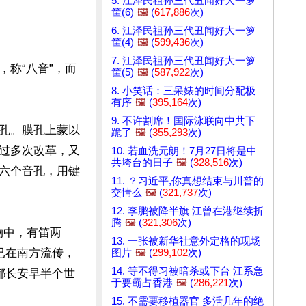
5. 江泽民祖孙三代丑闻好大一箩
筐(6)
🖼️
(
617,886
次)
6. 江泽民祖孙三代丑闻好大一箩
筐(4)
🖼️
(
599,436
次)
7. 江泽民祖孙三代丑闻好大一箩
称“八音”，而
筐(5)
🖼️
(
587,922
次)
8. 小笑话：三呆婊的时间分配极
有序
🖼️
(
395,164
次)
9. 不许割席！国际泳联向中共下
孔。膜孔上蒙以
跪了
🖼️
(
355,293
次)
过多次改革，又
10. 若血洗元朗！7月27日将是中
共垮台的日子
🖼️
(
328,516
次)
六个音孔，用键
11. ？习近平,你真想结束与川普的
交情么
🖼️
(
321,737
次)
12. 李鹏被降半旗 江曾在港继续折
腾
🖼️
(
321,306
次)
物中，有笛两
13. 一张被新华社意外定格的现场
已在南方流传，
图片
🖼️
(
299,102
次)
14. 等不得习被暗杀或下台 江系急
都长安早半个世
于要霸占香港
🖼️
(
286,221
次)
15. 不需要移植器官 多活几年的绝