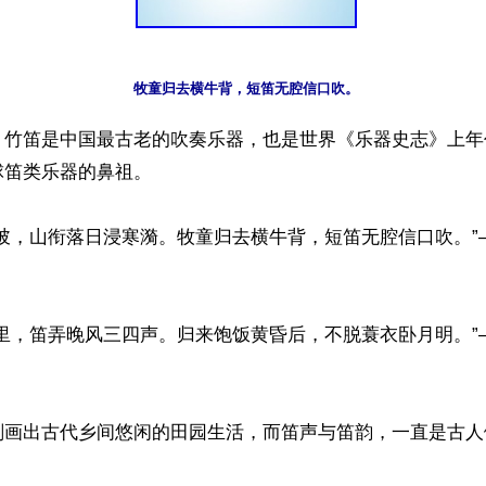
】竹笛是中国最古老的吹奏乐器，也是世界《乐器史志》上年
笛类乐器的鼻祖。

满陂，山衔落日浸寒漪。牧童归去横牛背，短笛无腔信口吹。”
七里，笛弄晚风三四声。归来饱饭黄昏后，不脱蓑衣卧月明。”
刻画出古代乡间悠闲的田园生活，而笛声与笛韵，一直是古人