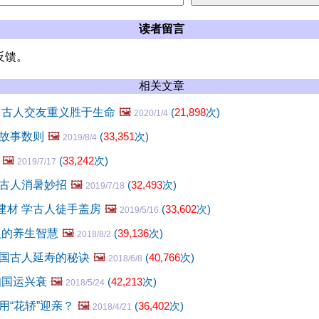
读者留言
反馈。
相关文章
 古人交友重义胜于生命
🖼️
(
21,898
次)
2020/1/4
故事数则
🖼️
(
33,351
次)
2019/8/4
🖼️
(
33,242
次)
2019/7/17
古人消暑妙招
🖼️
(
32,493
次)
2019/7/18
新建材 学古人徒手盖房
🖼️
(
33,602
次)
2019/5/16
人的养生智慧
🖼️
(
39,136
次)
2018/8/2
国古人延寿的秘诀
🖼️
(
40,766
次)
2018/6/8
知国运兴衰
🖼️
(
42,213
次)
2018/5/24
用“花轿”迎亲？
🖼️
(
36,402
次)
2018/4/21