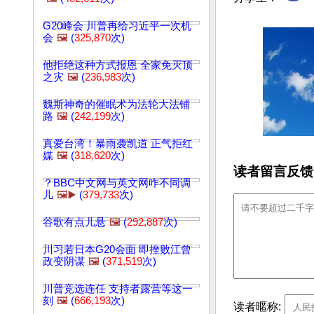
G20峰会 川普再给习近平一次机
会
🖼️
(
325,870
次)
他拒绝这种方式报恩 全家免灭顶
之灾
🖼️
(
236,983
次)
魏斯神奇的催眠术为法轮大法铺
路
🖼️
(
242,199
次)
真爱台湾！暴雨袭凯道 正气拒红
媒
🖼️
(
318,620
次)
读者留言反馈
？BBC中文网与英文网咋不同调
儿
🖼️▶️
(
379,733
次)
谷歌有点儿悬
🖼️
(
292,887
次)
川习若日本G20会面 即挫败江曾
政变阴谋
🖼️
(
371,519
次)
川普竞选连任 支持者露营等这一
刻
🖼️
(
666,193
次)
读者暱称: