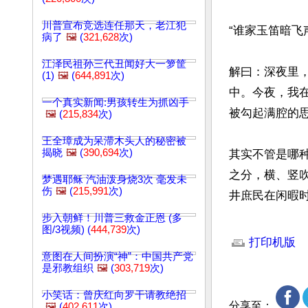
川普宣布竞选连任那天，老江犯
“谁家玉笛暗飞
病了
🖼️
(
321,628
次)
江泽民祖孙三代丑闻好大一箩筐
解曰：深夜里
(1)
🖼️
(
644,891
次)
中。今夜，我
一个真实新闻:男孩转生为抓凶手
被勾起满腔的思
🖼️
(
215,834
次)
王全璋成为呆滞木头人的秘密被
揭晓
🖼️
(
390,694
次)
其实不管是哪
之分，横、竖
梦遇耶稣 汽油泼身烧3次 毫发未
伤
🖼️
(
215,991
次)
井庶民在闲暇
步入朝鲜！川普三救金正恩 (多
文章网址: http://w
图/3视频) (
444,739
次)
打印机版
意图在人间扮演“神”：中国共产党
是邪教组织
🖼️
(
303,719
次)
小笑话：曾庆红向罗干请教绝招
分享至：
🖼️
(
402,611
次)