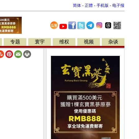
简体
-
正體
-
手机版
-
电子报
专题
寰宇
维权
视频
杂谈