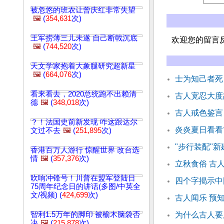
被忽悠的班农让曾庆红非常失望
🖼️
(
354,631
次)
王军捞薄三儿未遂 自己断戟沉底
欢迎您的留言
🖼️
(
744,520
次)
天文学家抱着大象腿研究超新星
🖼️
(
664,076
次)
士为知己者死
看来看去，2020总统跑不出赖清
古人宽忍大度
德
🖼️
(
348,018
次)
古人戒色鉴言
？！法国史前新发现 咋这跟达尔
炎炎夏日看看
文过不去
🖼️
(
251,895
次)
"步行装配"
香港百万人游行 惊醒世界 改台选
情
🖼️
(
357,376
次)
立秋食俗 古
吹响冲锋号！川普在盟军登陆日
四个字揭示中
75周年纪念日的讲话(多图/中英全
文/视频) (
424,699
次)
古人闻乐 预
智利1.5万年的脚印 被榆木脑袋否
为什么古人要
决
🖼️
(
215,878
次)