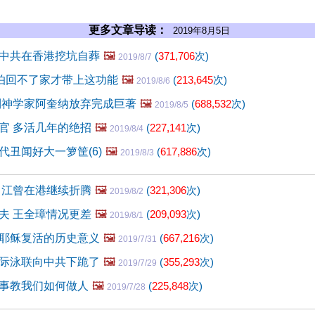
更多文章导读：
2019年8月5日
中共在香港挖坑自葬
🖼️
(
371,706
次)
2019/8/7
儿怕回不了家才带上这功能
🖼️
(
213,645
次)
2019/8/6
利神学家阿奎纳放弃完成巨著
🖼️
(
688,532
次)
2019/8/5
官 多活几年的绝招
🖼️
(
227,141
次)
2019/8/4
代丑闻好大一箩筐(6)
🖼️
(
617,886
次)
2019/8/3
 江曾在港继续折腾
🖼️
(
321,306
次)
2019/8/2
夫 王全璋情况更差
🖼️
(
209,093
次)
2019/8/1
耶稣复活的历史意义
🖼️
(
667,216
次)
2019/7/31
际泳联向中共下跪了
🖼️
(
355,293
次)
2019/7/29
事教我们如何做人
🖼️
(
225,848
次)
2019/7/28