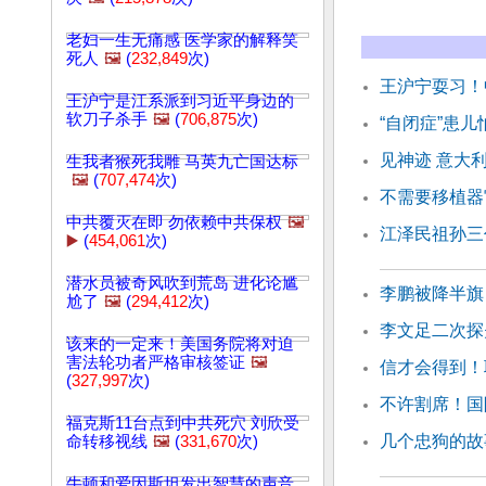
老妇一生无痛感 医学家的解释笑
死人
🖼️
(
232,849
次)
王沪宁耍习！
王沪宁是江系派到习近平身边的
软刀子杀手
🖼️
(
706,875
次)
“自闭症”患
见神迹 意大
生我者猴死我雕 马英九亡国达标
🖼️
(
707,474
次)
不需要移植器
中共覆灭在即 勿依赖中共保权
🖼️
江泽民祖孙三
▶️
(
454,061
次)
潜水员被奇风吹到荒岛 进化论尴
李鹏被降半旗
尬了
🖼️
(
294,412
次)
李文足二次探
该来的一定来！美国务院将对迫
害法轮功者严格审核签证
🖼️
信才会得到！
(
327,997
次)
不许割席！国
福克斯11台点到中共死穴 刘欣受
几个忠狗的故
命转移视线
🖼️
(
331,670
次)
牛顿和爱因斯坦发出智慧的声音