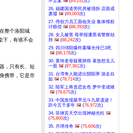
不立案
🖼️
(
89,251
次)
26. 福建国道旁民房被强拆 店面成
废墟
🖼️
(
89,003
次)
27. 伟创力员工面临失业 集体维权
讨赔偿
🖼️
(
88,393
次)
在整个洛阳城
28. 女儿被害 母举报遭黑省警察劫
染下，有谁不会
持
🖼️
(
88,242
次)
29. 四川绵阳爆炸案曝光传已3死
🖼️
(
88,178
次)
30. 黄琦老母疑罹肺癌 著急想见儿
一面
🖼️
(
87,361
次)
器，只有长、短
31. 台湾奇人能进出阴阳界 游走自
身携带，它是市
如
🖼️
(
78,714
次)
32. 陆军上将贪恋女色 梦中变成猪
🖼️
(
78,675
次)
33. 中国发现最早北斗九星遗迹！
距今五千多年
🖼️
(
76,972
次)
34. 菲律宾天空出现神秘光柱
🖼️
(
75,800
次)
35. 月球传奇
🖼️
(
75,606
次)