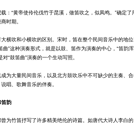
记载：“黄帝使伶伦伐竹于昆溪，做笛吹之，似凤鸣。”确定了
商时期。

有大横吹和小横吹的区别。宋时，笛在整个民间音乐中的地位
笛曲”这种演奏形式，就是以鼓、笛作为演奏的中心，“笛韵
是对“鼓笛曲”演奏的一个生动写照。

已成为大量民间音乐，以及北方鼓吹乐中不可缺少的主奏、合
说唱、歌舞音乐的伴奏。

和笛韵
都曾为竹笛抒写了许多精美绝伦的诗篇。如唐代大诗人李白的