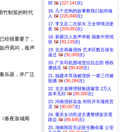
招
🖼️
(
227,141
次)
16. 几个忠狗的故事教我们如何做
用竹制笛的时代
人
🖼️
(
225,848
次)
17. 李文足二次探夫 王全璋情况更
差
🖼️
(
209,093
次)
18. 新疆汉人发声求救 揭集中营现
已经很重要了，
状
🖼️
(
92,139
次)
浑如丹凤叫，板声
19. 北京再爆强拆 艺术区数百保安
逼迁
🖼️
(
92,009
次)
20. 广东司机围堵货拉拉总部 维权
遭镇压
🖼️
(
90,439
次)
奏乐器，并广泛
21. 福建木耳场被强拆 一家三代被
批捕
🖼️
(
90,284
次)
22. 北京老牌理财集团爆雷 2万人
血本无归
🖼️
(
90,200
次)
23. 河南强拆染血 村民开车撞死官
员
🖼️
(
90,057
次)
24. 重庆女访民进京遭警绑架弃置
《春夜洛城闻
路边
🖼️
(
89,695
次)
25. 湖南医院无证医生酿命案 公安