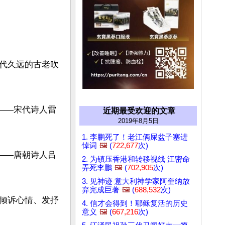
代久远的古老吹
——宋代诗人雷
近期最受欢迎的文章
2019年8月5日
1. 李鹏死了！老江俩屎盆子塞进
悼词
🖼️
(
722,677
次)
——唐朝诗人吕
2. 为镇压香港和转移视线 江密命
弄死李鹏
🖼️
(
702,905
次)
3. 见神迹 意大利神学家阿奎纳放
弃完成巨著
🖼️
(
688,532
次)
倾诉心情、发抒
4. 信才会得到！耶稣复活的历史
意义
🖼️
(
667,216
次)