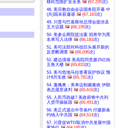
移民范围扩至全美
🖼️
(
67,235
次)
48. 美宗教自由会议国务院开幕 中
(共)国未获邀请
🖼️
(
67,163
次)
49. 川普与巴基斯坦总理会面涉及
五大议题
🖼️
(
66,195
次)
50. 美参众两院提法案 拟将华为黑
名单写入法律
🖼️
(
66,183
次)
51. 美司法部对科技巨头展开新的
反垄断调查
🖼️
(
66,096
次)
52. 建边境墙 美高院同意拨25亿给
五角大楼
🖼️
(
65,833
次)
53. 美与危地马拉签署庇护协议 预
计8月生效
🖼️
(
65,781
次)
54. 蓬佩奥：美单边制裁奏效 伊朗
表态愿意谈判
🖼️
(
65,616
次)
55. 人民币跌破7 美政府将中共列
入货币操纵国
🖼️
(
65,491
次)
56. 美正式退出中导条约 吁建新条
约纳入中共国
🖼️
(
64,514
次)
57. 川普促WTO取消中共发展中国
家地位
🖼️
(
64,185
次)