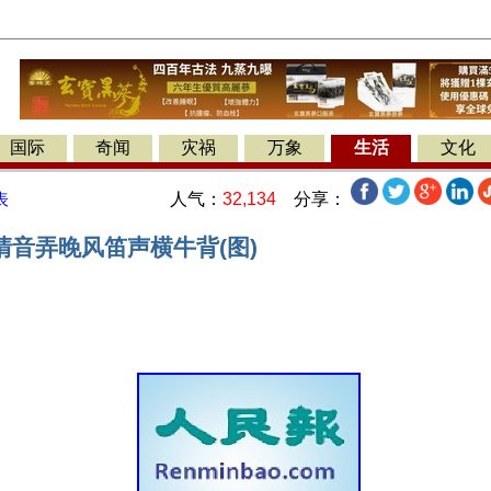
国际
奇闻
灾祸
万象
生活
文化
人气：
32,134
分享：
表
清音弄晚风笛声横牛背(图)