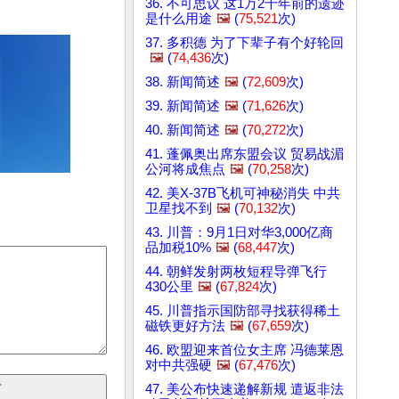
36. 不可思议 这1万2千年前的遗迹
是什么用途
🖼️
(
75,521
次)
37. 多积德 为了下辈子有个好轮回
🖼️
(
74,436
次)
38. 新闻简述
🖼️
(
72,609
次)
39. 新闻简述
🖼️
(
71,626
次)
40. 新闻简述
🖼️
(
70,272
次)
41. 蓬佩奥出席东盟会议 贸易战湄
公河将成焦点
🖼️
(
70,258
次)
42. 美X-37B飞机可神秘消失 中共
卫星找不到
🖼️
(
70,132
次)
43. 川普：9月1日对华3,000亿商
品加税10%
🖼️
(
68,447
次)
44. 朝鲜发射两枚短程导弹飞行
430公里
🖼️
(
67,824
次)
45. 川普指示国防部寻找获得稀土
磁铁更好方法
🖼️
(
67,659
次)
46. 欧盟迎来首位女主席 冯德莱恩
对中共强硬
🖼️
(
67,476
次)
47. 美公布快速递解新规 遣返非法