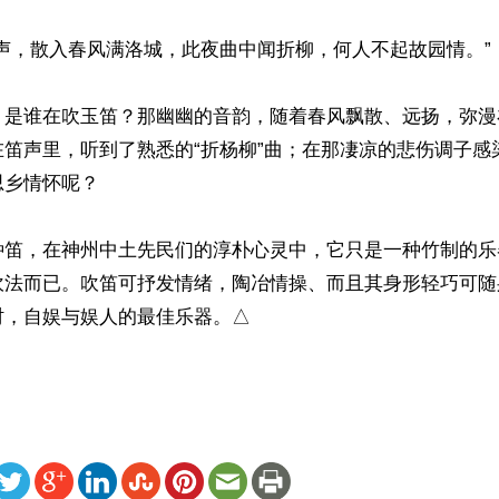
声，散入春风满洛城，此夜曲中闻折柳，何人不起故园情。”

，是谁在吹玉笛？那幽幽的音韵，随着春风飘散、远扬，弥漫
在笛声里，听到了熟悉的“折杨柳”曲；在那凄凉的悲伤调子感
乡情怀呢？

种笛，在神州中土先民们的淳朴心灵中，它只是一种竹制的乐
吹法而已。吹笛可抒发情绪，陶冶情操、而且其身形轻巧可随
时，自娱与娱人的最佳乐器。△
ww.renminbao.com/rmb/articles/2019/8/5/69534.html