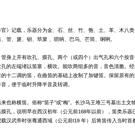
春官》记载，乐器分为金、石、丝、竹、匏、土、革、木八类，
、管、篪、钥、筚篥 、唢呐、巴乌、芒筒、唎咧。

，管身上开有吹孔、膜孔、两个（或四个）出气孔和六个按音
吹孔的左端堵以笛塞，横吹。能吹两组多的音，音色清脆。经
套的十二调的笛，在曲笛的基础上改制了加键笛。保留原有的
音，便于临时升降半音及转调。

来也称横笛。俗称“笛子”或“梅”。长沙马王堆三号墓出土文
膜孔，说明早在西汉初年（公元前168年以前），笛类乐器
载汉武帝时张骞通西域（公元前l19 年）后将笛传入当时首