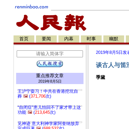
首页
要闻
内幕
时事
幽默
2019年8月5日
发
谈古人与笛
重点推荐文章
季黛
2019年8月5日
王沪宁耍习！中共在香港挖坑自
葬
🖼️
(
371,706
次)
“自闭症”患儿怕回不了家才带上这
功能
🖼️
(
213,645
次)
见神迹 意大利神学家阿奎纳放弃
完成巨著
🖼️
(
688,532
次)