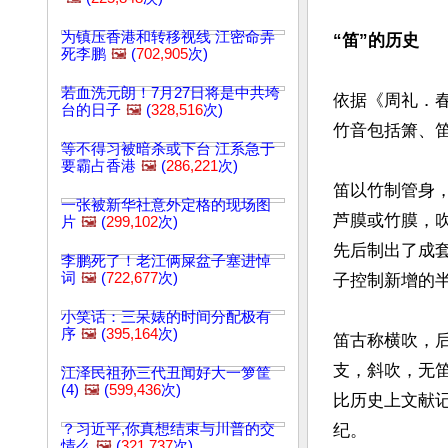
为镇压香港和转移视线 江密命弄
“笛”的历史
死李鹏
🖼️
(
702,905
次)
若血洗元朗！7月27日将是中共垮
依据《周礼．
台的日子
🖼️
(
328,516
次)
竹音包括箫、笛
等不得习被暗杀或下台 江系急于
要霸占香港
🖼️
(
286,221
次)
笛以竹制管身
一张被新华社意外定格的现场图
芦膜或竹膜，
片
🖼️
(
299,102
次)
先后制出了成
李鹏死了！老江俩屎盆子塞进悼
词
🖼️
(
722,677
次)
子控制新增的半
小笑话：三呆婊的时间分配极有
序
🖼️
(
395,164
次)
笛古称横吹，后
支，斜吹，无笛
江泽民祖孙三代丑闻好大一箩筐
(4)
🖼️
(
599,436
次)
比历史上文献记
？习近平,你真想结束与川普的交
纪。

情么
🖼️
(
321,737
次)