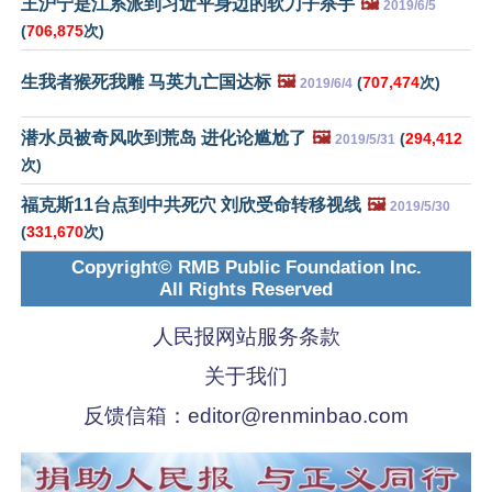
王沪宁是江系派到习近平身边的软刀子杀手
🖼️
2019/6/5
(
706,875
次)
生我者猴死我雕 马英九亡国达标
🖼️
(
707,474
次)
2019/6/4
潜水员被奇风吹到荒岛 进化论尴尬了
🖼️
(
294,412
2019/5/31
次)
福克斯11台点到中共死穴 刘欣受命转移视线
🖼️
2019/5/30
(
331,670
次)
Copyright© RMB Public Foundation Inc.
All Rights Reserved
人民报网站服务条款
关于我们
反馈信箱：
editor@renminbao.com