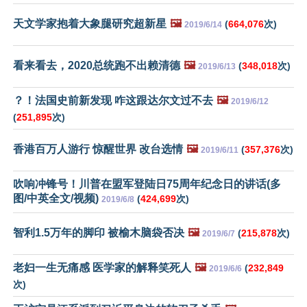
天文学家抱着大象腿研究超新星
🖼️
(
664,076
次)
2019/6/14
看来看去，2020总统跑不出赖清德
🖼️
(
348,018
次)
2019/6/13
？！法国史前新发现 咋这跟达尔文过不去
🖼️
2019/6/12
(
251,895
次)
香港百万人游行 惊醒世界 改台选情
🖼️
(
357,376
次)
2019/6/11
吹响冲锋号！川普在盟军登陆日75周年纪念日的讲话(多
图/中英全文/视频)
(
424,699
次)
2019/6/8
智利1.5万年的脚印 被榆木脑袋否决
🖼️
(
215,878
次)
2019/6/7
老妇一生无痛感 医学家的解释笑死人
🖼️
(
232,849
2019/6/6
次)