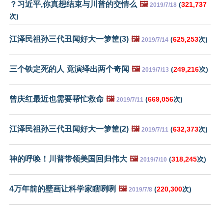
？习近平,你真想结束与川普的交情么
🖼️
(
321,737
2019/7/18
次)
江泽民祖孙三代丑闻好大一箩筐(3)
🖼️
(
625,253
次)
2019/7/14
三个铁定死的人 竟演绎出两个奇闻
🖼️
(
249,216
次)
2019/7/13
曾庆红最近也需要帮忙救命
🖼️
(
669,056
次)
2019/7/11
江泽民祖孙三代丑闻好大一箩筐(2)
🖼️
(
632,373
次)
2019/7/11
神的呼唤！川普带领美国回归伟大
🖼️
(
318,245
次)
2019/7/10
4万年前的壁画让科学家瞎咧咧
🖼️
(
220,300
次)
2019/7/8