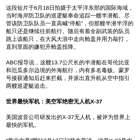
这段短片于6月18日拍摄于太平洋东部的国际海域，
当时海岸防卫队的巡逻艇奉命追踪一艘半潜船。尽
管该防卫队队员一直高喊“停船”，但那艘半潜半浮的
船只还是继续往前航行。随后有着全副武装的队员
跳上该船只，在大风大浪中走向舱盖并用力敲打，
直到里面的嫌犯开舱盖投降。

ABC报导说，这艘13.7公尺长的半潜船在哥伦比亚
和厄瓜多尔边境的外海航行，内有多名毒贩。蒙罗
号接获通知后赶来拦截，并派出直升机从空中指引
两艘巡逻艇追击。

世界最快军机：美空军绝密无人机X-37
美国波音公司研发出的X-37无人机，被评为世界上
最快的军机。
