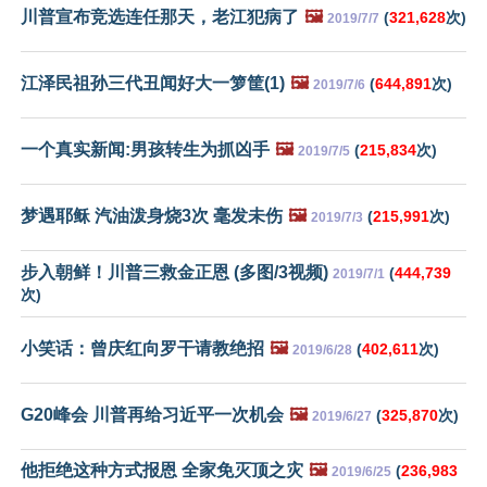
川普宣布竞选连任那天，老江犯病了
🖼️
(
321,628
次)
2019/7/7
江泽民祖孙三代丑闻好大一箩筐(1)
🖼️
(
644,891
次)
2019/7/6
一个真实新闻:男孩转生为抓凶手
🖼️
(
215,834
次)
2019/7/5
梦遇耶稣 汽油泼身烧3次 毫发未伤
🖼️
(
215,991
次)
2019/7/3
步入朝鲜！川普三救金正恩 (多图/3视频)
(
444,739
2019/7/1
次)
小笑话：曾庆红向罗干请教绝招
🖼️
(
402,611
次)
2019/6/28
G20峰会 川普再给习近平一次机会
🖼️
(
325,870
次)
2019/6/27
他拒绝这种方式报恩 全家免灭顶之灾
🖼️
(
236,983
2019/6/25