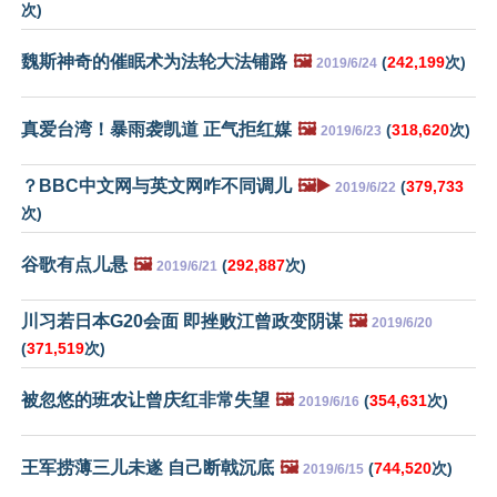
次)
魏斯神奇的催眠术为法轮大法铺路
🖼️
(
242,199
次)
2019/6/24
真爱台湾！暴雨袭凯道 正气拒红媒
🖼️
(
318,620
次)
2019/6/23
？BBC中文网与英文网咋不同调儿
🖼️▶️
(
379,733
2019/6/22
次)
谷歌有点儿悬
🖼️
(
292,887
次)
2019/6/21
川习若日本G20会面 即挫败江曾政变阴谋
🖼️
2019/6/20
(
371,519
次)
被忽悠的班农让曾庆红非常失望
🖼️
(
354,631
次)
2019/6/16
王军捞薄三儿未遂 自己断戟沉底
🖼️
(
744,520
次)
2019/6/15