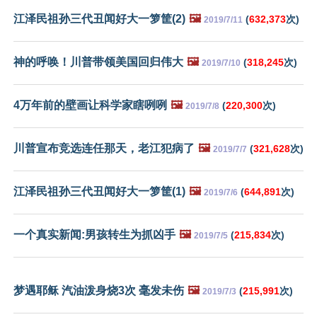
江泽民祖孙三代丑闻好大一箩筐(2)
🖼️
(
632,373
次)
2019/7/11
神的呼唤！川普带领美国回归伟大
🖼️
(
318,245
次)
2019/7/10
4万年前的壁画让科学家瞎咧咧
🖼️
(
220,300
次)
2019/7/8
川普宣布竞选连任那天，老江犯病了
🖼️
(
321,628
次)
2019/7/7
江泽民祖孙三代丑闻好大一箩筐(1)
🖼️
(
644,891
次)
2019/7/6
一个真实新闻:男孩转生为抓凶手
🖼️
(
215,834
次)
2019/7/5
梦遇耶稣 汽油泼身烧3次 毫发未伤
🖼️
(
215,991
次)
2019/7/3