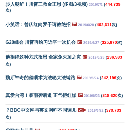
步入朝鲜！川普三救金正恩 (多图/3视频)
(
444,739
2019/7/1
次)
小笑话：曾庆红向罗干请教绝招
🖼️
(
402,611
次)
2019/6/28
G20峰会 川普再给习近平一次机会
🖼️
(
325,870
次)
2019/6/27
他拒绝这种方式报恩 全家免灭顶之灾
🖼️
(
236,983
2019/6/25
次)
魏斯神奇的催眠术为法轮大法铺路
🖼️
(
242,199
次)
2019/6/24
真爱台湾！暴雨袭凯道 正气拒红媒
🖼️
(
318,620
次)
2019/6/23
？BBC中文网与英文网咋不同调儿
🖼️▶️
(
379,733
2019/6/22
次)