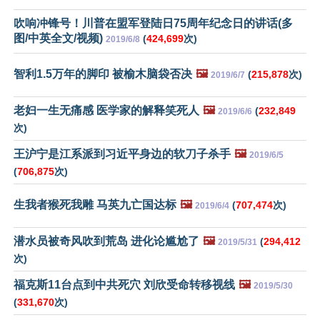
吹响冲锋号！川普在盟军登陆日75周年纪念日的讲话(多
图/中英全文/视频)
(
424,699
次)
2019/6/8
智利1.5万年的脚印 被榆木脑袋否决
🖼️
(
215,878
次)
2019/6/7
老妇一生无痛感 医学家的解释笑死人
🖼️
(
232,849
2019/6/6
次)
王沪宁是江系派到习近平身边的软刀子杀手
🖼️
2019/6/5
(
706,875
次)
生我者猴死我雕 马英九亡国达标
🖼️
(
707,474
次)
2019/6/4
潜水员被奇风吹到荒岛 进化论尴尬了
🖼️
(
294,412
2019/5/31
次)
福克斯11台点到中共死穴 刘欣受命转移视线
🖼️
2019/5/30
(
331,670
次)