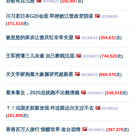
谷歌有点儿悬
🖼️
(
292,887
次)
2019/6/21
川习若日本G20会面 即挫败江曾政变阴谋
🖼️
2019/6/20
(
371,519
次)
被忽悠的班农让曾庆红非常失望
🖼️
(
354,631
次)
2019/6/16
王军捞薄三儿未遂 自己断戟沉底
🖼️
(
744,520
次)
2019/6/15
天文学家抱着大象腿研究超新星
🖼️
(
664,076
次)
2019/6/14
看来看去，2020总统跑不出赖清德
🖼️
(
348,018
次)
2019/6/13
？！法国史前新发现 咋这跟达尔文过不去
🖼️
2019/6/12
(
251,895
次)
香港百万人游行 惊醒世界 改台选情
🖼️
(
357,376
次)
2019/6/11