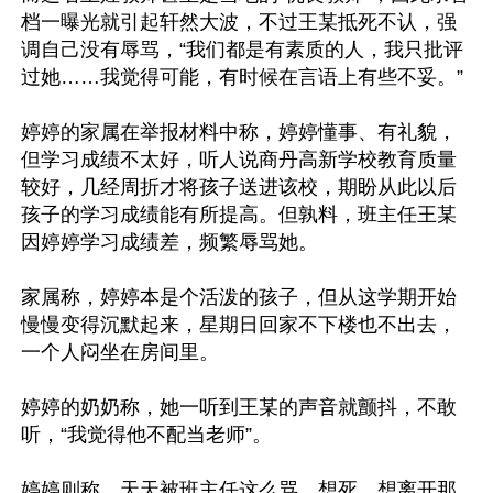
档一曝光就引起轩然大波，不过王某抵死不认，强
调自己没有辱骂，“我们都是有素质的人，我只批评
过她……我觉得可能，有时候在言语上有些不妥。”

婷婷的家属在举报材料中称，婷婷懂事、有礼貌，
但学习成绩不太好，听人说商丹高新学校教育质量
较好，几经周折才将孩子送进该校，期盼从此以后
孩子的学习成绩能有所提高。但孰料，班主任王某
因婷婷学习成绩差，频繁辱骂她。

家属称，婷婷本是个活泼的孩子，但从这学期开始
慢慢变得沉默起来，星期日回家不下楼也不出去，
一个人闷坐在房间里。

婷婷的奶奶称，她一听到王某的声音就颤抖，不敢
听，“我觉得他不配当老师”。

婷婷则称，天天被班主任这么骂，想死，想离开那