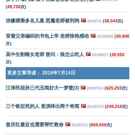
(
49,726
次)
涉嫌猥亵多名儿童 恶魔老师被刑拘
🖼️
(
38,543
次)
2019/7/1
背着父亲编织的书包上学 老师惊艳感动
🖼️
(
30,946
2019/6/26
次)
高中生割喉女老师 曾问：狼怎么吃人
🖼️
(
39,552
2019/6/17
次)
更多文章导读：
2019年7月14日
江泽民祖孙三代丑闻好大一箩筐(3)
🖼️
(
625,253
次)
2019/7/14
三个铁定死的人 竟演绎出两个奇闻
🖼️
(
249,216
次)
2019/7/13
曾庆红最近也需要帮忙救命
🖼️
(
669,056
次)
2019/7/11