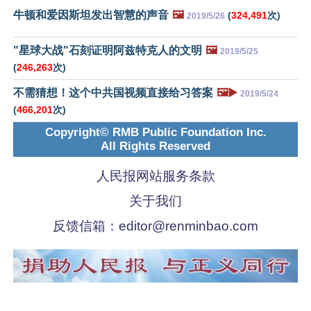
牛顿和爱因斯坦发出智慧的声音
🖼️
(
324,491
次)
2019/5/26
"星球大战"石刻证明阿兹特克人的文明
🖼️
2019/5/25
(
246,263
次)
不需猜想！这个中共国视频直接给习答案
🖼️▶️
2019/5/24
(
466,201
次)
Copyright© RMB Public Foundation Inc.
All Rights Reserved
人民报网站服务条款
关于我们
反馈信箱：
editor@renminbao.com