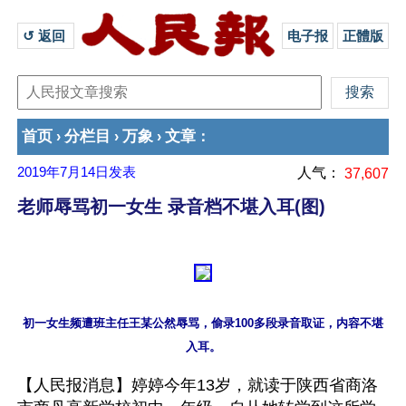
↺ 返回 
电子报
正體版
首页
分栏目
万象
文章
›
›
›
：
2019年7月14日
发表
人气：
37,607
老师辱骂初一女生 录音档不堪入耳(图)
初一女生频遭班主任王某公然辱骂，偷录100多段录音取证，内容不堪
【人民报消息】婷婷今年13岁，就读于陕西省商洛