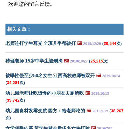
欢迎您的留言反馈。
相关文章：
老师连打学生耳光 全班几乎都被打
🖼️
(
30,544
次)
2019/12/29
砖砸老师 15岁中学生被刑拘
🖼️
(
25,215
次)
2019/10/27
被曝性侵至少50名女生 江西高校教师被双开
🖼️
2019/10/14
(
34,281
次)
幼儿园老师让吃饭慢的小朋友去厕所吃
🖼️
2019/10/13
(
39,742
次)
幼儿园食材发霉变质 园方：给老师吃的
🖼️
(
38,267
2019/9/19
次)
女学伴曝内幕 留学生聚会后多名女生打胎
🖼️
2019/7/31