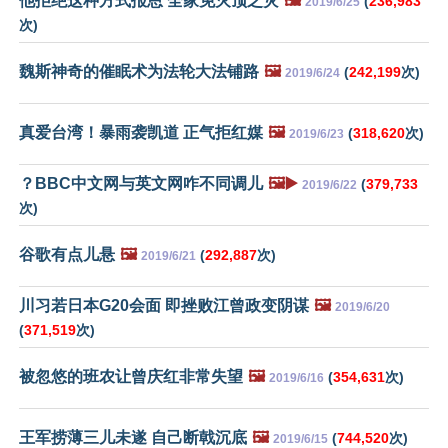
他拒绝这种方式报恩 全家免灭顶之灾
🖼️
(
236,983
2019/6/25
次)
魏斯神奇的催眠术为法轮大法铺路
🖼️
(
242,199
次)
2019/6/24
真爱台湾！暴雨袭凯道 正气拒红媒
🖼️
(
318,620
次)
2019/6/23
？BBC中文网与英文网咋不同调儿
🖼️▶️
(
379,733
2019/6/22
次)
谷歌有点儿悬
🖼️
(
292,887
次)
2019/6/21
川习若日本G20会面 即挫败江曾政变阴谋
🖼️
2019/6/20
(
371,519
次)
被忽悠的班农让曾庆红非常失望
🖼️
(
354,631
次)
2019/6/16
王军捞薄三儿未遂 自己断戟沉底
🖼️
(
744,520
次)
2019/6/15