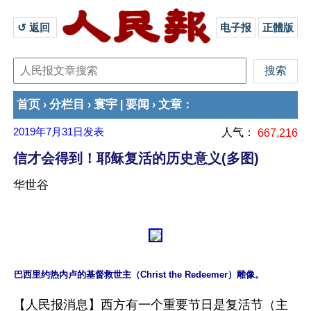
↺ 返回 
电子报
正體版
首页
分栏目
寰宇
要闻
文章
›
›
|
›
：
2019年7月31日
发表
人气：
667,216
信才会得到！耶稣复活的历史意义(多图)
华世谷
巴西里约热内卢的基督救世主（Christ the Redeemer）雕像。
【人民报消息】西方有一个重要节日是复活节（主