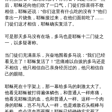
后，耶稣还向他们吹了一口气，门徒们惊喜得不敢
相信，耶稣还说：“你们这里有什么吃的没有？”他们
拿出一片烧鱼，耶稣接过来，在他们面前吃了……
门徒们这才相信，耶稣确实复活了。

可是那天多马没有在场，多马也是耶稣十二门徒之
一，以多疑著称。

当门徒们充满喜乐，兴奋地围着多马说：“我们已经
看见主了！耶稣复活了！”悲痛难以自拔的多马还是
不相信，他只相信自己亲身经历过的，他只相信自
己的眼睛。

耶稣死在十字架上，那一幕给多马的刺激太大了。
他看见耶稣被打得遍体鳞伤，和普通人一样疼痛，
他看见耶稣流的血，也和普通人一样。这样一个肉
身的耶稣，岂不与凡人一样，也是难敌石头棍棒与
长枪，也会流血而死啊！耶稣已经确确实实死了，