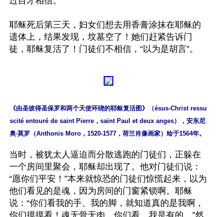
过目才相信。

耶稣死后第三天，妇女们想去用香膏涂抹在耶稣的
遗体上，结果发现，坟墓空了！她们赶紧告诉门
《由圣彼得圣保罗和两个天使环绕的耶稣复活图》（ésus-Christ ressu
scité entouré de saint Pierre，saint Paul et deux anges），安东尼
奥‧莫罗（Anthonis Moro，1520-1577，荷兰肖像画家）绘于1564年。
当时，被犹太人逼迫而分散逃跑的门徒们，正躲在
一个房间里聚会，耶稣却出现了。他对门徒们说：
“愿你们平安！”本来就惊恐的门徒们惊慌起来，以为
他们看见的是魂，因为房间的门窗紧锁啊。耶稣
说：“你们看我的手、我的脚，就知道真的是我啊，
你们摸摸看！魂无骨无肉，你们看，我是有的。”然