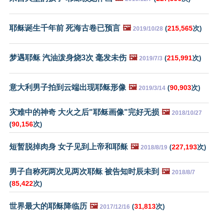
耶稣诞生千年前 死海古卷已预言
🖼️
(
215,565
次)
2019/10/28
梦遇耶稣 汽油泼身烧3次 毫发未伤
🖼️
(
215,991
次)
2019/7/3
意大利男子拍到云端出现耶稣形像
🖼️
(
90,903
次)
2019/3/14
灾难中的神奇 大火之后"耶稣画像"完好无损
🖼️
2018/10/27
(
90,156
次)
短暂脱掉肉身 女子见到上帝和耶稣
🖼️
(
227,193
次)
2018/8/19
男子自称死两次见两次耶稣 被告知时辰未到
🖼️
2018/8/7
(
85,422
次)
世界最大的耶稣降临历
🖼️
(
31,813
次)
2017/12/16