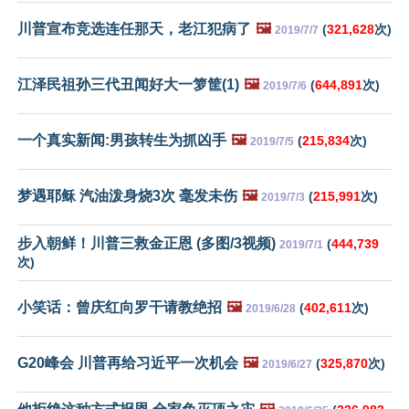
川普宣布竞选连任那天，老江犯病了
🖼️
(
321,628
次)
2019/7/7
江泽民祖孙三代丑闻好大一箩筐(1)
🖼️
(
644,891
次)
2019/7/6
一个真实新闻:男孩转生为抓凶手
🖼️
(
215,834
次)
2019/7/5
梦遇耶稣 汽油泼身烧3次 毫发未伤
🖼️
(
215,991
次)
2019/7/3
步入朝鲜！川普三救金正恩 (多图/3视频)
(
444,739
2019/7/1
次)
小笑话：曾庆红向罗干请教绝招
🖼️
(
402,611
次)
2019/6/28
G20峰会 川普再给习近平一次机会
🖼️
(
325,870
次)
2019/6/27