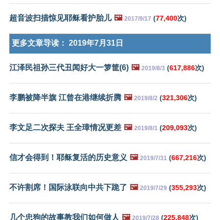
超音波扫描惊见耶稣看护胎儿
🖼️
(
77,400
次)
2017/9/17
更多文章导读：
2019年7月31日
江泽民祖孙三代丑闻好大一箩筐(6)
🖼️
(
617,886
次)
2019/8/3
李鹏被降半旗 江曾在港继续折腾
🖼️
(
321,306
次)
2019/8/2
李文足二次探夫 王全璋情况更差
🖼️
(
209,093
次)
2019/8/1
信才会得到！耶稣复活的历史意义
🖼️
(
667,216
次)
2019/7/31
不许割席！国际泳联向中共下跪了
🖼️
(
355,293
次)
2019/7/29
几个忠狗的故事教我们如何做人
🖼️
(
225,848
次)
2019/7/28