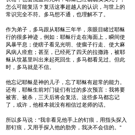
怎么可能复活？复活这事超越人的认识，与世上的
常识完全不符。多马想不通，也理解不了。

作为弟子，多马跟从耶稣三年半，亲眼目睹过耶稣
行的很多神迹，例如：耶稣行走在海面上，瞬间使
风暴平息；使瞎子看见光明、使瘸子行走、使大麻
风病人痊愈；甚至，已经死了四天的拉撒路，被耶
稣从坟墓里叫出来起死回生，多马都看见过。但此
时，多马就是不信。

他忘记耶稣是神的儿子，忘了耶稣有超常的能力。
还有，耶稣生前对门徒们有过的多次预言：我将要
被害、被杀，三天后将会复活。这些多马都忘记
了，或许，他根本就没有相信过老师的话。

所以多马说：“我非看见他手上的钉痕，用指头探入
那钉痕，又用手探入他的肋旁，我决不会信的。”
