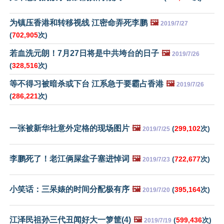
为镇压香港和转移视线 江密命弄死李鹏
🖼️
2019/7/27
(
702,905
次)
若血洗元朗！7月27日将是中共垮台的日子
🖼️
2019/7/26
(
328,516
次)
等不得习被暗杀或下台 江系急于要霸占香港
🖼️
2019/7/26
(
286,221
次)
一张被新华社意外定格的现场图片
🖼️
(
299,102
次)
2019/7/25
李鹏死了！老江俩屎盆子塞进悼词
🖼️
(
722,677
次)
2019/7/23
小笑话：三呆婊的时间分配极有序
🖼️
(
395,164
次)
2019/7/20
江泽民祖孙三代丑闻好大一箩筐(4)
🖼️
(
599,436
次)
2019/7/19