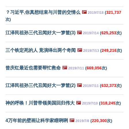
？习近平,你真想结束与川普的交情么
🖼️
(
321,737
2019/7/18
次)
江泽民祖孙三代丑闻好大一箩筐(3)
🖼️
(
625,253
次)
2019/7/14
三个铁定死的人 竟演绎出两个奇闻
🖼️
(
249,216
次)
2019/7/13
曾庆红最近也需要帮忙救命
🖼️
(
669,056
次)
2019/7/11
江泽民祖孙三代丑闻好大一箩筐(2)
🖼️
(
632,373
次)
2019/7/11
神的呼唤！川普带领美国回归伟大
🖼️
(
318,245
次)
2019/7/10
4万年前的壁画让科学家瞎咧咧
🖼️
(
220,300
次)
2019/7/8