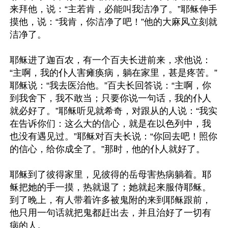
来拜他，说：“主若肯，必能叫我洁净了。”耶稣伸手
摸他，说：“我肯，你洁净了吧！”他的大麻风立刻就
洁净了。

耶稣进了迦百农，有一个百夫长进前来，求他说：
“主啊，我的仆人害瘫痪病，躺在家里，甚是疼苦。”
耶稣说：“我去医治他。”百夫长回答说：“主啊，你
到我舍下，我不敢当；只要你说一句话，我的仆人
就必好了。”耶稣听见就希奇，对跟从的人说：“我实
在告诉你们：这么大的信心，就是在以色列中，我
也没有遇见过。”耶稣对百夫长说：“你回去吧！照你
的信心，给你成全了。”那时，他的仆人就好了。

耶稣到了彼得家里，见彼得的岳母害热病躺着。耶
稣把她的手一摸，热就退了；她就起来服侍耶稣。
到了晚上，有人带着许多被鬼附的来到耶稣跟前，
他只用一句话就把鬼都赶出去，并且治好了一切有
病的人。
