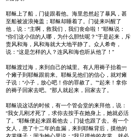
耶稣上了船，门徒跟着他。海里忽然起了暴风，甚
至船被波浪掩盖；耶稣却睡着了。门徒来叫醒了
他，说：“主啊，救我们，我们丧命啦！”耶稣说：
“你们这小信的人哪，为什么胆怯呢？”于是起来，斥
责风和海，风和海就大大地平静了。众人希奇，
说：“这是怎样的人？连风和海也听从他了！”

耶稣渡过海，来到自己的城里。有人用褥子抬着一
个瘫子到耶稣跟前来。耶稣见他们的信心，就对瘫
子说：“小子，放心吧！你的罪赦了。”“起来！拿你
的褥子回家去吧。”那人就起来，回家去了。

耶稣说这话的时候，有一个管会堂的来拜他，说：
“我女儿刚才死了，求你去按手在她身上，她就必活
了。”耶稣便起来跟着他去，门徒也跟了去。有一个
女人，患了十二年的血漏，来到耶稣背后，摸他的
衣裳䍁子；因为她心里说：“我只摸他的衣裳，就必