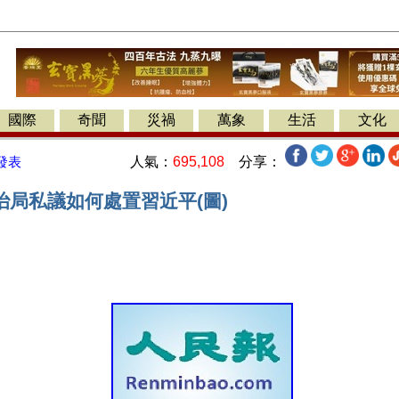
國際
奇聞
災禍
萬象
生活
文化
人氣：
695,108
分享：
發表
治局私議如何處置習近平(圖)