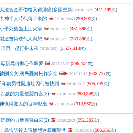
大法官金斯伯格又得肺癌(多圖更新)
(
441,489
次)
2018/12/25
半神半人時代傳下來的
🖼️
(
299,900
次)
2018/12/24
小平死後坐上江火箭
🖼️
(
451,598
次)
2018/12/23
製造技術現代人甭想
🖼️
(
280,880
次)
2018/12/22
 咱們一起打拼未來
(
2,557,318
次)
2018/12/21
 母親爲何揪心作噩夢
🖼️
(
298,404
次)
2018/12/19
被刪全文 網民憂向松祚安全
🖼️▶️
(
643,717
次)
2018/12/18
千年前男性亂遺址因何被找到
🖼️
(
505,749
次)
2018/12/17
沉默的力量侵襲白宮(2)
🖼️
(
900,398
次)
2018/12/16
神像與驚人的百年燈泡
🖼️
(
318,962
次)
2018/12/14
沉默的力量侵襲白宮(1)
🖼️
(
951,383
次)
2018/12/13
」爲告訴後人這慘烈迷底而現世
🖼️
(
506,266
次)
2018/12/12