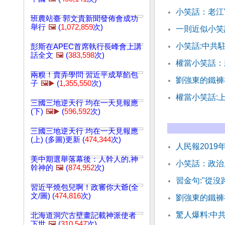
小笑話：老江
班農站臺 郭文貴新聞發佈會成功
舉行
🖼️
(
1,072,859
次)
一則近似小笑
小笑話:中共
彭斯在APEC首席執行長峰會上講
話全文
🖼️
(
383,598
次)
權當小笑話：
兩糗！賣弄學問 習近平成草餡包
劉強東的鐵褲
子
🖼️▶️
(
1,355,550
次)
權當小笑話:
三國三地逆天行 均在一天見報應
(下)
🖼️▶️
(
596,592
次)
三國三地逆天行 均在一天見報應
(上) (多圖)更新 (
474,344
次)
人民報2019
美中期選舉落幕後：人幹人的,神
小笑話：政治
幹神的
🖼️
(
874,952
次)
習金句:"從
習近平燒包兒啊！政審你大爺(全
文/圖) (
474,816
次)
劉強東的鐵褲
驚人爆料:中共
北海道洞穴古壁畫記載神派使者
下世
🖼️
(
310,547
次)