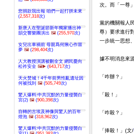
次。而「一尊」
您捐款我出報 咱們一起打拼未來
(
2,557,318
次)
黨的機關報人
新唐人在聖誕節新年獨家播出神
尊）要求進行
韻交響樂團演出
🖼️
(
255,970
次)
一步統一思想、
女兒出車禍前 母親爲何揪心作噩
夢
🖼️
(
298,404
次)
據不明消息來源
人大教授演講被刪全文 網民憂向
松祚安全
🖼️▶️
(
643,717
次)
「咋辦？」

天火焚城！4千年前男性亂遺址因
何被找到
🖼️
(
505,749
次)
「殺！」

驚人爆料:中共沉默的力量侵襲白
宮(2)
🖼️
(
900,398
次)
自轉的古埃及神像與驚人的百年
「咋殺？」

燈泡
🖼️
(
318,962
次)
驚人爆料:中共沉默的力量侵襲白
「捧殺！」(文/
宮(1)
🖼️
(
951,383
次)