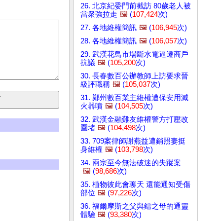
26. 北京紀委門前截訪 80歲老人被
當衆強拉走
🖼️
(
107,424
次)
27. 各地維權簡訊
🖼️
(
106,945
次)
28. 各地維權簡訊
🖼️
(
106,057
次)
29. 武漢花鳥市場斷水電逼遷商戶
抗議
🖼️
(
105,200
次)
30. 長春數百公辦教師上訪要求晉
級評職稱
🖼️
(
105,037
次)
31. 鄭州數百業主維權遭保安用滅
火器噴
🖼️
(
104,505
次)
32. 武漢金融難友維權警方打壓改
圍堵
🖼️
(
104,498
次)
33. 709案律師謝燕益遭銷照妻挺
身維權
🖼️
(
103,798
次)
34. 兩宗至今無法破迷的失蹤案
🖼️
(
98,686
次)
35. 植物彼此會聊天 還能通知受傷
部位
🖼️
(
97,226
次)
36. 福爾摩斯之父與鐳之母的通靈
體驗
🖼️
(
93,380
次)