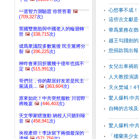
心想事不成！
一道智力測驗題 你答答看
🖼️
(
709,327
次)
這些古文獻是
英國雙胞胎與中國老人的輪迴轉
華爲業務在鄧
世
🖼️
(
338,715
次)
越王勾踐劍的
成爲衆議院多數黨後 民主黨將分
您捐款我出報
裂
🖼️
(
396,225
次)
神咋會來回折騰幾十億年也搞不
女兒出車禍前
定
🖼️
(
515,991
次)
人大教授演講
哥們兒，你的鄰居好友若是民主
黨議員…
🖼️
(
363,604
次)
天火焚城！4
驚人爆料:中共
原來如此！中共突然服軟 川習即
將晚宴
🖼️
(
446,403
次)
自轉的古埃及
天文學家瞎激動 納稅人只聽到噪
音
🖼️
(
458,941
次)
驚人爆料:中共
央視產癌！李詠留下兩個最深的
「樓蘭美少女
遺憾
🖼️
(
571,756
次)