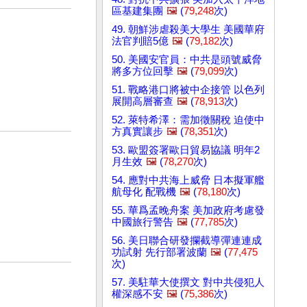
區基建集團
🖼️
(
79,248
次)
49. 朝鮮涉虐殺美大學生 美國華府
法官判賠5億
🖼️
(
79,182
次)
50. 美國安官員：中共是頭號威脅
將多方位回擊
🖼️
(
79,099
次)
51. 戰略港口將被中企接管 以色列
展開高層審查
🖼️
(
78,913
次)
52. 萊特希澤：需加徵關稅 迫使中
方真實讓步
🖼️
(
78,351
次)
53. 歐盟簽署歐日貿易協議 明年2
月生效
🖼️
(
78,270
次)
54. 應對中共海上威脅 日本擬軍艦
航母化 配戰機
🖼️
(
78,180
次)
55. 華爲孟晚舟案 美加政府考慮發
中國旅行警告
🖼️
(
77,785
次)
56. 美日聯合研發攔截導彈連連成
功試射 先行部署波蘭
🖼️
(
77,475
次)
57. 美駐華大使撰文 對中共侵犯人
權深感不安
🖼️
(
75,386
次)