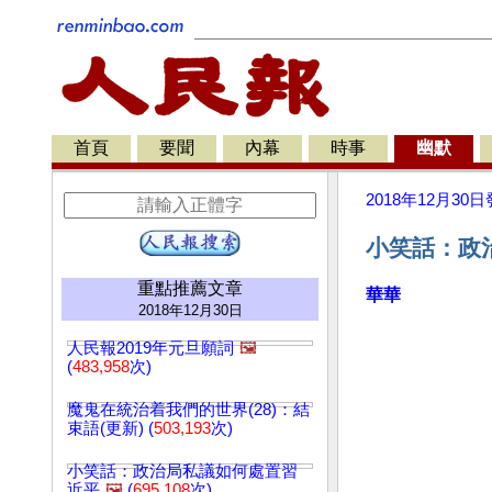
首頁
要聞
內幕
時事
幽默
2018年12月30日
小笑話：政
重點推薦文章
華華
2018年12月30日
人民報2019年元旦願詞
🖼️
(
483,958
次)
魔鬼在統治着我們的世界(28)：結
束語(更新) (
503,193
次)
小笑話：政治局私議如何處置習
近平
🖼️
(
695,108
次)