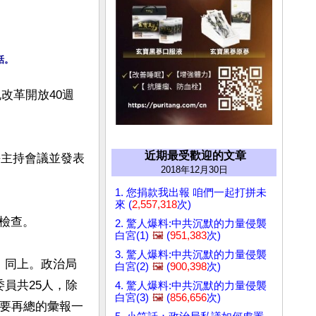
話。
改革開放40週
近期最受歡迎的文章
平主持會議並發表
2018年12月30日
1. 您捐款我出報 咱們一起打拼未
來 (
2,557,318
次)
查。

2. 驚人爆料:中共沉默的力量侵襲
白宮(1)
🖼️
(
951,383
次)
3. 驚人爆料:中共沉默的力量侵襲
」同上。政治局
白宮(2)
🖼️
(
900,398
次)
員共25人，除
4. 驚人爆料:中共沉默的力量侵襲
白宮(3)
🖼️
(
856,656
次)
底要再總的彙報一