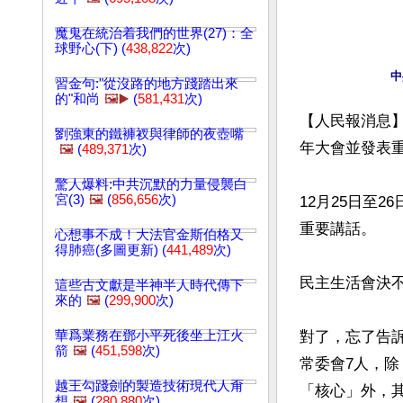
魔鬼在統治着我們的世界(27)：全
球野心(下) (
438,822
次)
中
習金句:"從沒路的地方踐踏出來
的"和尚
🖼️▶️
(
581,431
次)
【人民報消息】
劉強東的鐵褲衩與律師的夜壺嘴
年大會並發表重
🖼️
(
489,371
次)
驚人爆料:中共沉默的力量侵襲白
宮(3)
🖼️
(
856,656
次)
12月25日至
重要講話。

心想事不成！大法官金斯伯格又
得肺癌(多圖更新) (
441,489
次)
民主生活會決
這些古文獻是半神半人時代傳下
來的
🖼️
(
299,900
次)
華爲業務在鄧小平死後坐上江火
對了，忘了告
箭
🖼️
(
451,598
次)
常委會7人，除
越王勾踐劍的製造技術現代人甭
「核心」外，
想
🖼️
(
280,880
次)