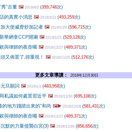
"秀"古董
🖼️
(
399,746
次)
2019/4/2
話的真實小消息
🖼️
(
493,259
次)
2019/3/12
駐加大使威脅炒加記者
🖼️
(
596,715
次)
2019/1/28
新華網拿CCP開涮
🖼️
(
529,128
次)
2019/1/21
衩與律師的夜壺嘴
🖼️
(
489,371
次)
2018/12/27
上頭又佈置了,得重視！
🖼️
(
512,176
次)
2018/11/25
更多文章導讀：
2018年12月30日
年元旦願詞
🖼️
(
483,958
次)
2019/1/1
局私議如何處置習近平
🖼️
(
695,108
次)
2018/12/30
沒路的地方踐踏出來的"和尚
🖼️▶️
(
581,431
次)
2018/12/28
衩與律師的夜壺嘴
🖼️
(
489,371
次)
2018/12/27
沉默的力量侵襲白宮(3)
🖼️
(
856,656
次)
2018/12/26