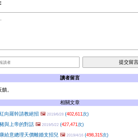
:
讀者留言
反饋。
相關文章
紅向羅幹請教絕招
🖼️
(
402,611
次)
2019/6/28
豬與上帝的對話
🖼️
(
427,471
次)
2019/5/22
康給意總理天價離婚支招兒
🖼️
(
498,315
次)
2019/4/16