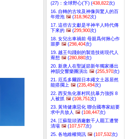
(27)：全球野心(下) (
438,822
次)
16. 自轉的古埃及神像與驚人的百
年燈泡
🖼️
(
318,962
次)
17. 這些古文獻是半神半人時代傳
下來的
🖼️
(
299,900
次)
18. 女兒出車禍前 母親爲何揪心作
噩夢
🖼️
(
298,404
次)
19. 越王勾踐劍的製造技術現代人
甭想
🖼️
(
280,880
次)
20. 新唐人在聖誕節新年獨家播出
神韻交響樂團演出
🖼️
(
255,970
次)
21. 厄瓜多爾跟日本繩文土器居然
能搭擱上
🖼️
(
235,494
次)
22. 西安魚化寨村民抗暴力強拆 8
人被抓
🖼️
(
108,751
次)
23. 黃琦健康惡化 聯合國專家組要
求中共放人
🖼️
(
108,447
次)
24. 江蘇龍頭酒廠數千人罷工遭警
清場
🖼️
(
107,577
次)
25. 各地維權簡訊
🖼️
(
107,532
次)