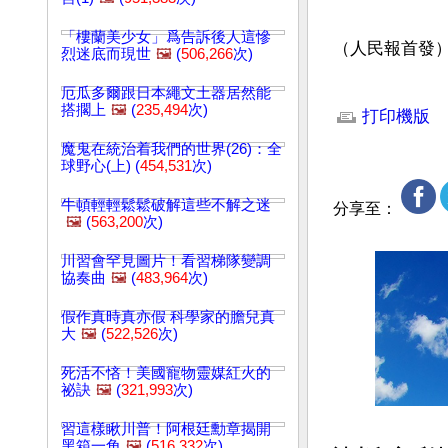
「樓蘭美少女」爲告訴後人這慘
（人民報首發
烈迷底而現世
🖼️
(
506,266
次)
文章網址: http://w
厄瓜多爾跟日本繩文土器居然能
搭擱上
🖼️
(
235,494
次)
打印機版
魔鬼在統治着我們的世界(26)：全
球野心(上) (
454,531
次)
牛頓輕輕鬆鬆破解這些不解之迷
分享至：
🖼️
(
563,200
次)
川習會罕見圖片！看習梯隊變調
協奏曲
🖼️
(
483,964
次)
假作真時真亦假 科學家的膽兒真
大
🖼️
(
522,526
次)
死活不悋！美國寵物靈媒紅火的
祕訣
🖼️
(
321,993
次)
習這樣瞅川普！阿根廷勳章揭開
黑箱一角
🖼️
(
516,332
次)