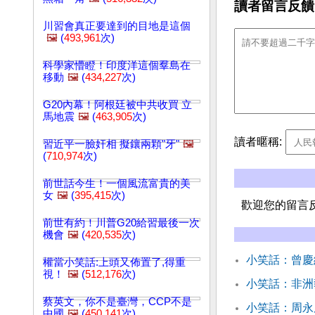
讀者留言反饋
川習會真正要達到的目地是這個
🖼️
(
493,961
次)
科學家懵瞪！印度洋這個羣島在
移動
🖼️
(
434,227
次)
G20內幕！阿根廷被中共收買 立
馬地震
🖼️
(
463,905
次)
讀者暱稱:
習近平一臉奸相 擬鑲兩顆"牙"
🖼️
(
710,974
次)
前世話今生！一個風流富貴的美
女
🖼️
(
395,415
次)
歡迎您的留言
前世有約！川普G20給習最後一次
機會
🖼️
(
420,535
次)
小笑話：曾慶
權當小笑話:上頭又佈置了,得重
視！
🖼️
(
512,176
次)
小笑話：非洲
蔡英文，你不是臺灣，CCP不是
小笑話：周永
中國
🖼️
(
450,141
次)