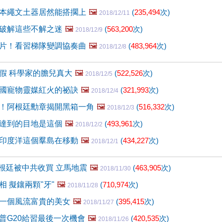
本繩文土器居然能搭擱上
🖼️
(
235,494
次)
2018/12/11
破解這些不解之迷
🖼️
(
563,200
次)
2018/12/9
片！看習梯隊變調協奏曲
🖼️
(
483,964
次)
2018/12/8
假 科學家的膽兒真大
🖼️
(
522,526
次)
2018/12/5
國寵物靈媒紅火的祕訣
🖼️
(
321,993
次)
2018/12/4
！阿根廷勳章揭開黑箱一角
🖼️
(
516,332
次)
2018/12/3
達到的目地是這個
🖼️
(
493,961
次)
2018/12/2
印度洋這個羣島在移動
🖼️
(
434,227
次)
2018/12/1
阿根廷被中共收買 立馬地震
🖼️
(
463,905
次)
2018/11/30
 擬鑲兩顆"牙"
🖼️
(
710,974
次)
2018/11/28
一個風流富貴的美女
🖼️
(
395,415
次)
2018/11/27
普G20給習最後一次機會
🖼️
(
420,535
次)
2018/11/26