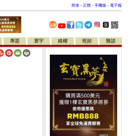
简体
-
正體
-
手機版
-
電子報
專題
寰宇
維權
視頻
雜談