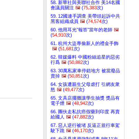
58. 新華社與美聯社合作 美14名國
會議員關注
🖼️
(
75,383
次)
59. 12國連手調查 美帶頭起訴中共
黑客組織成員
🖼️
(
74,574
次)
60. 他用耳光"報答"當年的老師
🖼️
(
54,910
次)
61. 杭州大盜專偷新人的禮金手飾
🖼️
(
51,681
次)
62. 韓媒爆料 中國粉絲追星的惡劣
行爲
🖼️
(
50,882
次)
63. 30萬私家車停錯地方 被當廢品
賣掉
🖼️
(
50,851
次)
64. 女孩遭親生父母虐打 引網友衆
怒
🖼️
(
49,477
次)
65. 文具店擺攤讓學生抽獎 獎品有
電子煙
🖼️
(
48,942
次)
66. 團伙走私抗癌假藥到印度 再賣
給國人
🖼️
(
47,882
次)
67. 惡人逆行被堵 反逼正規行車駕
駛下跪
🖼️
(
46,170
次)
68. 女子爲逃避強制戒毒 8年11次