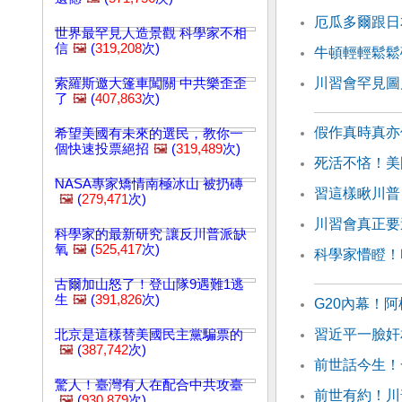
厄瓜多爾跟日
世界最罕見人造景觀 科學家不相
信
🖼️
(
319,208
次)
牛頓輕輕鬆鬆
川習會罕見圖
索羅斯邀大篷車闖關 中共樂歪歪
了
🖼️
(
407,863
次)
假作真時真亦
希望美國有未來的選民，教你一
個快速投票絕招
🖼️
(
319,489
次)
死活不悋！美
NASA專家矯情南極冰山 被扔磚
習這樣瞅川普
🖼️
(
279,471
次)
川習會真正要
科學家的最新研究 讓反川普派缺
氧
🖼️
(
525,417
次)
科學家懵瞪！
古爾加山怒了！登山隊9遇難1逃
生
🖼️
(
391,826
次)
G20內幕！
習近平一臉奸相
北京是這樣替美國民主黨騙票的
🖼️
(
387,742
次)
前世話今生！
驚人！臺灣有人在配合中共攻臺
前世有約！川
🖼️
(
930,879
次)