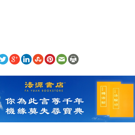
）
ww.renminbao.com/rmb/articles/2018/12/30/68435b.html