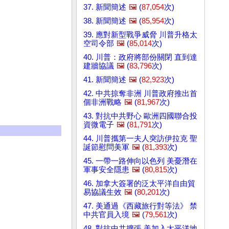
37. 新聞簡述
🖼️
(
87,054
次)
38. 新聞簡述
🖼️
(
85,954
次)
39. 應對新型戰爭威脅 川普升格太
空司令部
🖼️
(
85,014
次)
40. 川普：政府將部份關閉 直到達
建牆協議
🖼️
(
83,796
次)
41. 新聞簡述
🖼️
(
82,923
次)
42. 中共掠奪非洲 川普政府推出首
個非洲戰略
🖼️
(
81,967
次)
43. 對抗中共野心 歐洲四國聯合投
資微電子
🖼️
(
81,791
次)
44. 川普攜第一夫人突訪伊拉克 聖
誕節慰問美軍
🖼️
(
81,393
次)
45. 一帶一路伸向以色列 美憂潛在
軍事安全隱患
🖼️
(
80,815
次)
46. 加拿大簽署的泛太平洋自由貿
易協議生效
🖼️
(
80,201
次)
47. 美通過《西藏旅行對等法》 禁
中共官員入境
🖼️
(
79,561
次)
48. 對抗中共擴張 美加入太平洋地