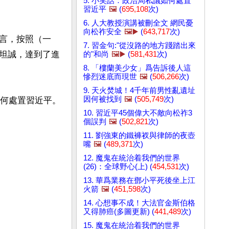
5. 小笑話：政治局私議如何處置
習近平
🖼️
(
695,108
次)
6. 人大教授演講被刪全文 網民憂
向松祚安全
🖼️▶️
(
643,717
次)
言，按照（一
7. 習金句:"從沒路的地方踐踏出來
坦誠，達到了進
的"和尚
🖼️▶️
(
581,431
次)
8. 「樓蘭美少女」爲告訴後人這
慘烈迷底而現世
🖼️
(
506,266
次)
9. 天火焚城！4千年前男性亂遺址
因何被找到
🖼️
(
505,749
次)
何處置習近平。

10. 習近平45個偉大不敵向松祚3
個誤判
🖼️
(
502,821
次)
11. 劉強東的鐵褲衩與律師的夜壺
嘴
🖼️
(
489,371
次)
12. 魔鬼在統治着我們的世界
(26)：全球野心(上) (
454,531
次)
13. 華爲業務在鄧小平死後坐上江
火箭
🖼️
(
451,598
次)
14. 心想事不成！大法官金斯伯格
又得肺癌(多圖更新) (
441,489
次)
15. 魔鬼在統治着我們的世界