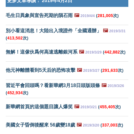
更多文章導讀：
2019年4月2日
毛生日異象與宣告死期的隕石雨
🖼️
(
281,005
次)
2019/4/4
別小看這消息！大陸出入境證件「全國通辦」
🖼️
2019/3/31
(
413,502
次)
無解！這傢伙爲何高速逃離銀河系
🖼️
(
442,882
次)
2019/3/29
他元神離體看到5天后的恐怖攻擊
🖼️
(
291,633
次)
2019/3/27
習近平會回頭嗎？看新華網3月18日頭版頭條
🖼️
2019/3/26
(
452,934
次)
新華網首頁的這個題目讓人爆笑
🖼️
(
455,405
次)
2019/3/21
美國女子昏倒後醒來 56歲變18歲
🖼️
(
337,003
次)
2019/3/20