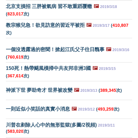
北京支損招 三胖被氣病 習不敢重蹈覆轍
🖼️
2019/3/18
(
823,017
次)
教宗猴兒急！欲見訪意的習近平被拒
🖼️
(
410,807
2019/3/17
次)
一個沒透露過的密聞！掀起江氏父子往日醜事
🖼️
2019/3/16
(
760,619
次)
150死！熱帶颶風橫掃中共友邦非洲3國
🖼️
2019/3/15
(
367,614
次)
神派下世 夢助奇才 世界被改變
🖼️
(
389,345
次)
2019/3/13
一則近似小笑話的真實小消息
🖼️
(
493,259
次)
2019/3/12
川普在剷除人心中的無形監獄(多圖/2視頻)
2019/3/11
(
583,020
次)