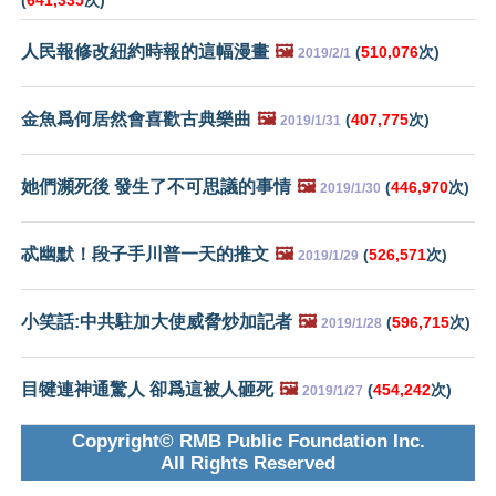
(
641,335
次)
人民報修改紐約時報的這幅漫畫
🖼️
(
510,076
次)
2019/2/1
金魚爲何居然會喜歡古典樂曲
🖼️
(
407,775
次)
2019/1/31
她們瀕死後 發生了不可思議的事情
🖼️
(
446,970
次)
2019/1/30
忒幽默！段子手川普一天的推文
🖼️
(
526,571
次)
2019/1/29
小笑話:中共駐加大使威脅炒加記者
🖼️
(
596,715
次)
2019/1/28
目犍連神通驚人 卻爲這被人砸死
🖼️
(
454,242
次)
2019/1/27
Copyright© RMB Public Foundation Inc.
All Rights Reserved