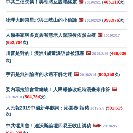
中共二便失禁！美朝將互設聯絡處
🖼️
(
465,110
次)
2019/2/21
物理大師束星北與王岐山的小偷論
🖼️
(
953,976
次)
2019/2/20
人類學家與多貢族智慧老人深談後依然白癡
🖼️
2019/2/17
(
652,704
次)
川普是對的！澳洲4歲童淚訴曾被流產
🖼️
(
469,036
2019/2/16
次)
宇宙是無神論者的永遠不解之迷
🖼️
(
600,358
次)
2019/2/14
委內瑞拉誰會當總統！人民報修改紐時漫畫來作答
🖼️
(
564,754
次)
2019/2/10
人民報2019中國新年獻詞：沁園春·話豬
(
591,615
2019/2/8
次)
中共懼川普！達沃斯論壇四易王岐山講稿
🖼️▶️
2019/2/5