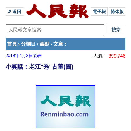
↺ 返回 
電子報
简体版
首頁
分欄目
幽默
文章
›
›
›
：
2019年4月2日
發表
人氣：
399,746
小笑話：老江"秀"古董(圖)