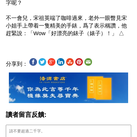
字呢？

不一會兒，宋祖英端了咖啡過來，老外一眼瞥見宋
小姐手上帶着一隻精美的手錶，爲了表示稱讚，他
分享到：
讀者留言反饋: