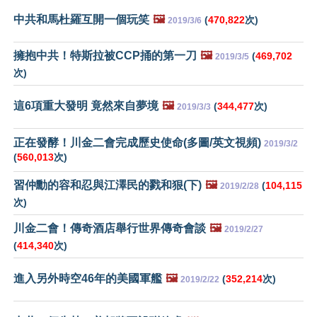
中共和馬杜羅互開一個玩笑
🖼️
(
470,822
次)
2019/3/6
擁抱中共！特斯拉被CCP捅的第一刀
🖼️
(
469,702
2019/3/5
次)
這6項重大發明 竟然來自夢境
🖼️
(
344,477
次)
2019/3/3
正在發酵！川金二會完成歷史使命(多圖/英文視頻)
2019/3/2
(
560,013
次)
習仲勳的容和忍與江澤民的戮和狠(下)
🖼️
(
104,115
2019/2/28
次)
川金二會！傳奇酒店舉行世界傳奇會談
🖼️
2019/2/27
(
414,340
次)
進入另外時空46年的美國軍艦
🖼️
(
352,214
次)
2019/2/22