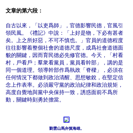
文章的第六段：
自古以來，「以吏爲師」，官德影響民德，官風引
領民風。《禮記》中說：「上好是物，下必有甚者
矣。上之所好惡，不可不慎也。」官員的道德程度
往往影響着整個社會的道德尺度，成爲社會道德面
貌的關鍵，因而育民德必先修官德。今天，「村看
村，戶看戶；羣衆看黨員，黨員看幹部」，講的是
同一個道理。領導幹部作爲執政「脊樑」，必須在
任何情況下都做到政治清醒、思想敏銳，在堅定信
念上作表率。必須嚴守黨的政治紀律和政治規矩，
高度自覺地與黨中央保持一致，誘惑面前不爲所
動，關鍵時刻勇於擔當。
劉雲山馬弁慎海雄。