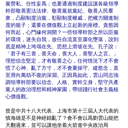
黨營私、任性妄爲；也要通過制度建設讓各級領導
幹部敬畏憲法法律、敬畏黨規黨紀、敬畏人民羣
衆，凸顯制度治黨，彰顯制度權威，把權力關進制
度的籠子；還要在價值觀上立起新的座標。貪慾因
何而起，心門緣何洞開？一些領導幹部之所以臣服
於環境，迷失自我，放任自流直至腐化墮落，說到
底是精神上垮塌在先、思想上滑坡在先。孔子說：
「君子有三畏，畏天命，畏大人，畏聖人之言。」
理想信念堅定，才有敬畏之心，任何情況下才不會
慌了心神、亂了方寸，才不會棄操守、縱慾念，直
至滑向萬劫不復的深淵。正因爲如此，雲山同志強
調領導幹部要以信念、人格、實幹立身，堅守共產
黨人的政治理想和精神家園，帶頭踐行社會主義核
心價值觀。
曾是中共十八大代表、上海市第十三屆人大代表的
慎海雄是不是神經錯亂了？會不會以爲劉雲山能把
天翻過來，並可以讓他坐着火箭進中央政治局