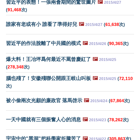
習近平的表態！一張兩會期間的驚世圖片
🖼️
2015/4/27
(
91,468
次)
誰家有老或有小 誰看了準得好兒
🖼️
(
61,638
次)
2015/4/27
習近平的作法脫離了中共國的模式
🖼️
(
90,365
次)
2015/4/26
爆大料！王冶坪爲何最近不罵曾慶紅了
🖼️
2015/4/25
(
278,348
次)
腦也殘了！安徽殘聯公開跟王岐山叫板
🖼️
(
72,110
2015/4/25
次)
被小偷兩次光顧的廉政官 落馬啓示
🖼️
(
67,864
次)
2015/4/24
一天中國就有三個振奮人心的消息
🖼️
(
78,262
次)
2015/4/23
宇宙中的"黑洞"把科學家折騰苦了
🖼️
(
305,863
次)
2015/4/22