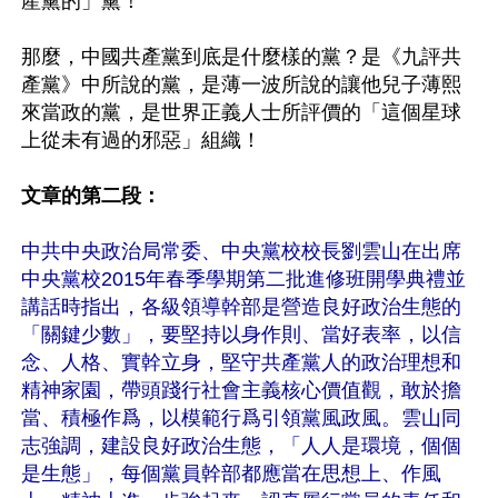
產黨的」黨！

那麼，中國共產黨到底是什麼樣的黨？是《九評共
產黨》中所說的黨，是薄一波所說的讓他兒子薄熙
來當政的黨，是世界正義人士所評價的「這個星球
上從未有過的邪惡」組織！

文章的第二段：
中共中央政治局常委、中央黨校校長劉雲山在出席
中央黨校2015年春季學期第二批進修班開學典禮並
講話時指出，各級領導幹部是營造良好政治生態的
「關鍵少數」，要堅持以身作則、當好表率，以信
念、人格、實幹立身，堅守共產黨人的政治理想和
精神家園，帶頭踐行社會主義核心價值觀，敢於擔
當、積極作爲，以模範行爲引領黨風政風。雲山同
志強調，建設良好政治生態，「人人是環境，個個
是生態」，每個黨員幹部都應當在思想上、作風