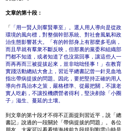
文章的第十段：
「
「用一賢人則羣賢畢至」。選人用人導向是從政
環境的風向標，對整個幹部系統、對社會風氣和政
治生態影響甚大。「有的幹部身上有那麼多毛病，
而且早就有羣衆不斷反映，但那裏的黨委和組織部
門都不知道，或者知道了也沒當回事，讓這些人一
而再再而三被提拔起來，豈非咄咄怪事！」在教育
實踐活動總結大會上，習近平總書記曾一針見血地
指出帶病提拔的問題。因此，要把堅持正確的用人
導向作爲治本之策，嚴格標準、從嚴把關，不讓老
實人吃虧，不讓投機鑽營者得利，堅決剷除「小圈
子」滋生、蔓延的土壤。
到文章的第十段才不得不正面提到習近平，說「總
書記」說過的一段關於「帶病提拔的問題」。各位
朋友，大家可以看看慎海雄前九段提到劉雲山時是