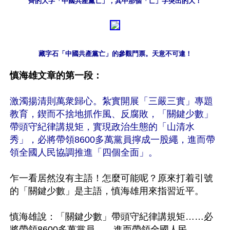
齊的大字「中國共產黨亡」，其中那個「亡」字突出的大！
藏字石「中國共產黨亡」的參觀門票。天意不可違！
慎海雄文章的第一段：
激濁揚清則萬衆歸心。紮實開展「三嚴三實」專題
教育，鍥而不捨地抓作風、反腐敗，「關鍵少數」
帶頭守紀律講規矩，實現政治生態的「山清水
秀」，必將帶領8600多萬黨員擰成一股繩，進而帶
領全國人民協調推進「四個全面」。
乍一看居然沒有主語！怎麼可能呢？原來打着引號
的「關鍵少數」是主語，慎海雄用來指習近平。

慎海雄說：「關鍵少數」帶頭守紀律講規矩……必
將帶領8600多萬黨員……進而帶領全國人民……。