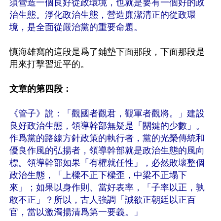
須營造一個良好從政環境，也就是要有一個好的政
治生態。淨化政治生態，營造廉潔清正的從政環
境，是全面從嚴治黨的重要命題。
慎海雄寫的這段是爲了鋪墊下面那段，下面那段是
用來打擊習近平的。

文章的第四段：
《管子》說：「觀國者觀君，觀軍者觀將。」建設
良好政治生態，領導幹部無疑是「關鍵的少數」。
作爲黨的路線方針政策的執行者，黨的光榮傳統和
優良作風的弘揚者，領導幹部就是政治生態的風向
標。領導幹部如果「有權就任性」，必然敗壞整個
政治生態，「上樑不正下樑歪，中梁不正塌下
來」；如果以身作則、當好表率，「子率以正，孰
敢不正」？所以，古人強調「誠欲正朝廷以正百
官，當以激濁揚清爲第一要義。」