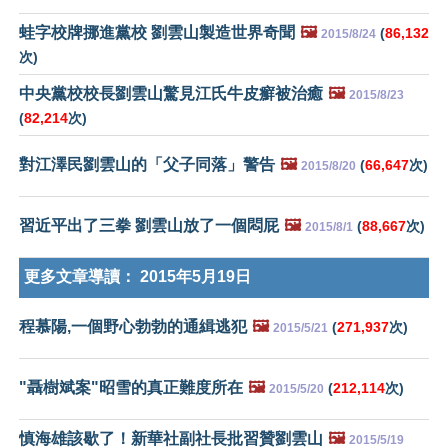
蛙字校牌挪進黨校 劉雲山製造世界奇聞
🖼️
(
86,132
2015/8/24
次)
中央黨校校長劉雲山驚見江氏牛皮癬被治癒
🖼️
2015/8/23
(
82,214
次)
對江澤民劉雲山的「父子同落」警告
🖼️
(
66,647
次)
2015/8/20
習近平出了三拳 劉雲山放了一個悶屁
🖼️
(
88,667
次)
2015/8/1
更多文章導讀：
2015年5月19日
程慕陽,一個野心勃勃的通緝逃犯
🖼️
(
271,937
次)
2015/5/21
"聶樹斌案"昭雪的真正難度所在
🖼️
(
212,114
次)
2015/5/20
慎海雄該歇了！新華社副社長批習贊劉雲山
🖼️
2015/5/19