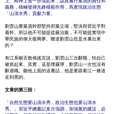
上、精神上進一步強起來，認真履行黨員的責任和
義務，積極發揮先鋒模範作用，爲實現政治生態
「山清水秀」貢獻力量。
劉雲山要黨員幹部堅持邪黨立場，堅決與習近平對
着幹。所以他不可能提從嚴治黨，不可能提實現中
華民族的偉大復興夢。難道劉雲山也是水裏出來
的？

有江系喉舌散佈謠言說，劉雲山三次辭職，怕自己
被抓起來。其實，這是煙霧彈，劉雲山一次也沒有
辭過職。聽他上面的這番話，他是要跟着江一條道
走到黑的。

文章的第三段：
「自然生態要山清水秀，政治生態也要山清水
秀。」習近平總書記多次強調，加強黨的建設，必