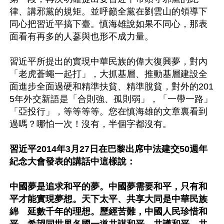
律、講邪黨的規矩。並呼籲全黨在劉雲山的領導下
同心把習近平搞下臺。慎海雄說如果不同心，那表
面看有再多的人蔘與也形不成力量。

習近平所提出的實現中華民族的偉大復興夢，對內
「老虎蒼蠅一起打」，大抓基層、推動基層建設全
面進步全面過硬和精準扶貧、精準脫貧，對外的201
5年外交新語是「合則強、孤則弱」，「一帶一路」
「亞投行」，等等等等。您在慎海雄的文章裏看到
過嗎？哪怕一次！沒有，半個字都沒有。

習近平2014年3月27日在巴黎出席中法建交50週年
紀念大會發表的講話中這樣說：

中國夢是追求和平的夢。中國夢需要和平，只有和
平才能實現夢想。天下太平、共享大同是中華民族
綿　延數千年的理想。歷經苦難，中國人民珍惜和