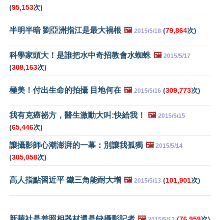
(
95,153
次)
半明半暗 劉亞洲指江是最大禍根
🖼️
(
79,864
次)
2015/5/18
科學家頭大！是誰把水中奇招教會水蜘蛛
🖼️
2015/5/17
(
308,163
次)
極美！付出生命的拍攝 目地何在
🖼️
(
309,773
次)
2015/5/16
我有克癌祕方，醫生激動大叫:快給我！
🖼️
2015/5/15
(
65,446
次)
讓攝影師心潮澎湃的一幕：別讓我孤獨
🖼️
2015/5/14
(
305,058
次)
高人指點習近平 鐵三角能耐大增
🖼️
(
101,901
次)
2015/5/13
新華社是差照相器材還是缺攝影記者
🖼️
(
76,959
次)
2015/5/12