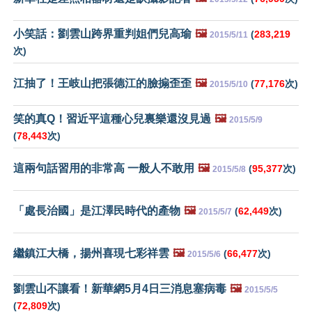
小笑話：劉雲山跨界重判姐們兒高瑜
🖼️
(
283,219
2015/5/11
次)
江抽了！王岐山把張德江的臉搧歪歪
🖼️
(
77,176
次)
2015/5/10
笑的真Q！習近平這種心兒裏樂還沒見過
🖼️
2015/5/9
(
78,443
次)
這兩句話習用的非常高 一般人不敢用
🖼️
(
95,377
次)
2015/5/8
「處長治國」是江澤民時代的產物
🖼️
(
62,449
次)
2015/5/7
繼鎮江大橋，揚州喜現七彩祥雲
🖼️
(
66,477
次)
2015/5/6
劉雲山不讓看！新華網5月4日三消息塞病毒
🖼️
2015/5/5
(
72,809
次)