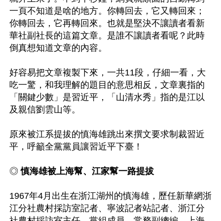
一頁不知道是啥的地方。你轉回去，它又轉回來；
你轉回去，它再轉回來。也就是堅決不讓讀者看新
華社副社長的這篇文章。是誰不讓讀者看呢？此時
倒真想知道文章的內容。

好容易把文章複製下來，一共11段，仔細一看，大
吃一驚，和我理解的題目的意思相反，文章裏指的
「關鍵少數」是習近平，「山清水秀」指的是江以
及親信劉雲山等。

原來被江系提拔的慎海雄跳出來撰文要求制裁習近
平，呼籲全黨黨員讓習近平下臺！

◎ 
慎海雄被上海幫、江家幫一路提拔
1967年4月出生在浙江湖州的慎海雄，歷任新華網浙
江分社農村採訪室記者、寧波記者站記者、浙江分
社農村採訪室主任、黨組成員、常務副總編，上海