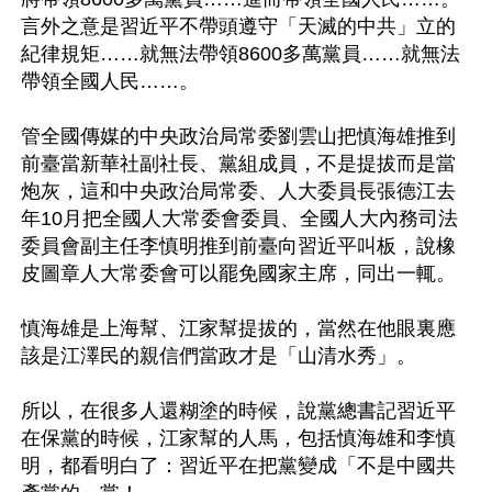
言外之意是習近平不帶頭遵守「天滅的中共」立的
紀律規矩……就無法帶領8600多萬黨員……就無法
帶領全國人民……。

管全國傳媒的中央政治局常委劉雲山把慎海雄推到
前臺當新華社副社長、黨組成員，不是提拔而是當
炮灰，這和中央政治局常委、人大委員長張德江去
年10月把全國人大常委會委員、全國人大內務司法
委員會副主任李慎明推到前臺向習近平叫板，說橡
皮圖章人大常委會可以罷免國家主席，同出一輒。

慎海雄是上海幫、江家幫提拔的，當然在他眼裏應
該是江澤民的親信們當政才是「山清水秀」。

所以，在很多人還糊塗的時候，說黨總書記習近平
在保黨的時候，江家幫的人馬，包括慎海雄和李慎
明，都看明白了：習近平在把黨變成「不是中國共