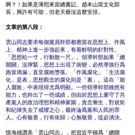
啊？！如果是薄熙來當總書記、趙本山當文化部
長，興許有可能，但老天爺沒這麼安排。

文章的第八段：
雲山同志要求每個黨員幹部都應當在思想上、作風
上、精神上進一步強起來，有着鮮明的針對性。
「思想松一寸，行動散一尺」。領導幹部如果「總
開關」沒擰緊，思想上出現了病變，必然導致行爲
跑冒滴漏，直至腐敗墮落。「作風腐化」「生活腐
化」是表，思想觀念的腐化則是「裏」。這在「能
人腐敗」中表現得尤爲明顯。一些領導幹部雖然有
能力，也幹出了一些成績，但由於思想上棄守了共
產黨人的政治理想和精神家園，貪念漸生，對規矩
和紀律失去了戒懼之心，最終淪爲黨和人民的罪
人。心有敬畏，行有依歸；心無敬畏，堤必潰決。
慎海雄讚美「雲山同志」，把習近平稱爲「總開