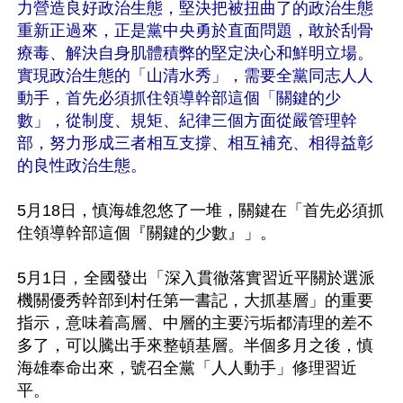
力營造良好政治生態，堅決把被扭曲了的政治生態
重新正過來，正是黨中央勇於直面問題，敢於刮骨
療毒、解決自身肌體積弊的堅定決心和鮮明立場。
實現政治生態的「山清水秀」，需要全黨同志人人
動手，首先必須抓住領導幹部這個「關鍵的少
數」，從制度、規矩、紀律三個方面從嚴管理幹
部，努力形成三者相互支撐、相互補充、相得益彰
的良性政治生態。
5月18日，慎海雄忽悠了一堆，關鍵在「首先必須抓
住領導幹部這個『關鍵的少數』」。

5月1日，全國發出「深入貫徹落實習近平關於選派
機關優秀幹部到村任第一書記，大抓基層」的重要
指示，意味着高層、中層的主要污垢都清理的差不
多了，可以騰出手來整頓基層。半個多月之後，慎
海雄奉命出來，號召全黨「人人動手」修理習近
平。
