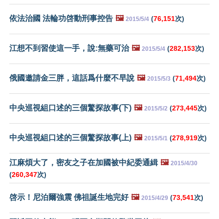
依法治國 法輪功啓動刑事控告
🖼️
(
76,151
次)
2015/5/4
江想不到習使這一手，說:無藥可治
🖼️
(
282,153
次)
2015/5/4
俄國邀請金三胖，這話爲什麼不早說
🖼️
(
71,494
次)
2015/5/3
中央巡視組口述的三個驚探故事(下)
🖼️
(
273,445
次)
2015/5/2
中央巡視組口述的三個驚探故事(上)
🖼️
(
278,919
次)
2015/5/1
江麻煩大了，密友之子在加國被中紀委通緝
🖼️
2015/4/30
(
260,347
次)
啓示！尼泊爾強震 佛祖誕生地完好
🖼️
(
73,541
次)
2015/4/29