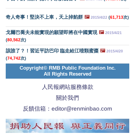
奇人奇事！堅決不上車，天上掉餡餅
🖼️
(
61,713
次)
2015/4/22
戈爾巴喬夫未能實現的願望即將在中國實現
🖼️
2015/4/21
(
80,562
次)
該誰了？！習近平訪巴印 臨走給江噎顆蜜棗
🖼️
2015/4/20
(
74,742
次)
Copyright© RMB Public Foundation Inc.
All Rights Reserved
人民報網站服務條款
關於我們
反饋信箱：
editor@renminbao.com