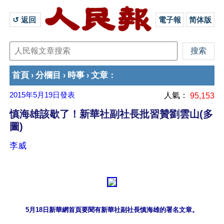
↺ 返回 
電子報
简体版
首頁
分欄目
時事
文章
›
›
›
：
2015年5月19日
發表
人氣：
95,153
慎海雄該歇了！新華社副社長批習贊劉雲山(多
圖)
李威
5月18日新華網首頁要聞有新華社副社長慎海雄的署名文章。