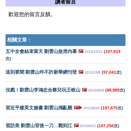
讀者留言
歡迎您的留言反饋。
相關文章：
五中全會結束當天 劉雲山急泄內幕
🖼️
(
107,819
2015/10/31
次)
這則要聞 劉雲山咋不許新華網刊登
🖼️
(
97,041
次)
2015/10/6
沒戲！劉雲山李鴻忠合夥兒玩王岐山
🖼️
(
88,989
次)
2015/9/28
習近平建英文臉書 劉雲山搗亂難
🖼️▶️
(
197,675
次)
2015/9/26
習訪美 劉雲山背後一刀…戳到江
🖼️
(
107,256
次)
2015/9/23