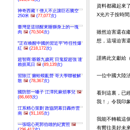
資料都藏起來
神奇西藏！僧人不止讓巨石騰空
X光片子按時間
250米
🖼️
(
77,077
次)
臺灣是這頭醒來睡獅身上的一塊
雖然迫害還在
肉
🖼️
(
70,504
次)
想，這場迫害還
"正在喚醒中國的習近平"咋任性爆
紅
🖼️
(
218,172
次)
謹將此文獻給（
超智商:爺爺九歲死 日鬼腚超強 達
賴捱罵日
🖼️
(
89,139
次)
一位中國大陸法
習除江 癩蛤蟆亂營 哥大學聯被解
散
🖼️
(
78,367
次)
國防部一嗓子 江澤民麻煩事兒
🖼️
看到這裏，已
(
86,669
次)
我！」令我印象
江系精心策劃 政協閉幕日轟炸雲
南
🖼️
(
91,165
次)
我能不轉載這
一張噁心死郭伯雄的紀實照
🖼️
有嚮往美好未來
(
296,412
次)