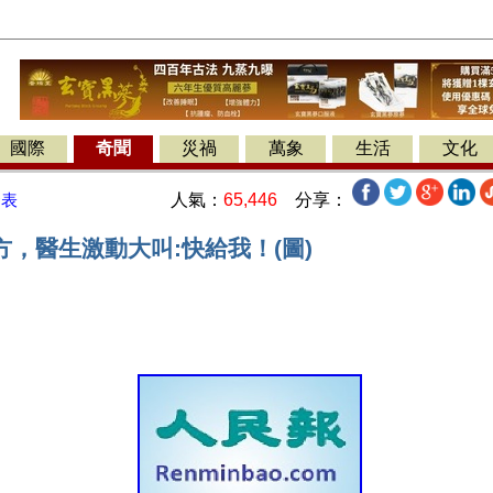
國際
奇聞
災禍
萬象
生活
文化
人氣：
65,446
分享：
發表
，醫生激動大叫:快給我！(圖)