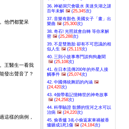
36. 神祕洞穴會吸水 美迷失湖之謎
百年未解
🖼️
(
25,345
次)
37. 音樂有顏色 美國女子「畫」出
。他們都驚呆
樂曲
🖼️
(
25,300
次)
38. 奇石! 光照就會自轉 等你來解
密
🖼️
(
25,288
次)
39. 不是雙胞胎 卻有不可思議的相
似人生
🖼️
(
25,119
次)
40. 三則小故事專門談狗狗趣聞
🖼️
(
25,108
次)
。王醫生一看我
41. 在日本流傳200年的外星人接
能發出聲音了？
觸事件
🖼️
(
25,074
次)
42. 中國傳統舞蹈的內涵
🖼️
(
24,420
次)
43. 4個帶着記憶轉世的神奇故事
🖼️
(
24,258
次)
44. 科學驗證 骯髒的恆河之水可以
治病
🖼️
(
24,220
次)
過這樣的病例，
45. 偷香爐 3名小偷返家車禍被香
爐砸成1死1傷
🖼️
(
24,184
次)