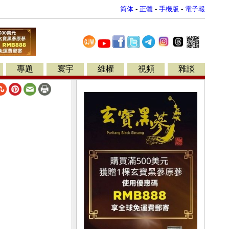
简体
-
正體
-
手機版
-
電子報
專題
寰宇
維權
視頻
雜談