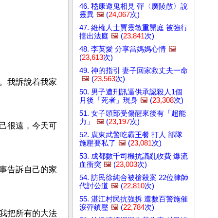
46. 嵇康邀鬼相見 彈〈廣陵散〉說
靈異
🖼️
(
24,067
次)
47. 維權人士賈靈敏重開庭 被強行
擡出法庭
🖼️
(
23,841
次)
48. 李英愛 分享當媽媽心情
🖼️
(
23,613
次)
49. 神的指引 妻子回家救丈夫一命
🖼️
(
23,563
次)
。我訴說着我家
50. 男子遭刑訊逼供承認殺人1個
月後「死者」現身
🖼️
(
23,308
次)
51. 女子頭部受傷醒來後有「超能
力」
🖼️
(
23,197
次)
己很遠，今天可
52. 廣東武警吃霸王餐 打人 部隊
施壓要私了
🖼️
(
23,081
次)
53. 成都數千司機抗議亂收費 爆流
血衝突
🖼️
(
23,003
次)
事告訴自己的家
54. 訪民徐純合被槍殺案 22位律師
代討公道
🖼️
(
22,810
次)
55. 湛江村民抗強拆 遭數百警施催
淚彈鎮壓
🖼️
(
22,784
次)
我把所有的大法