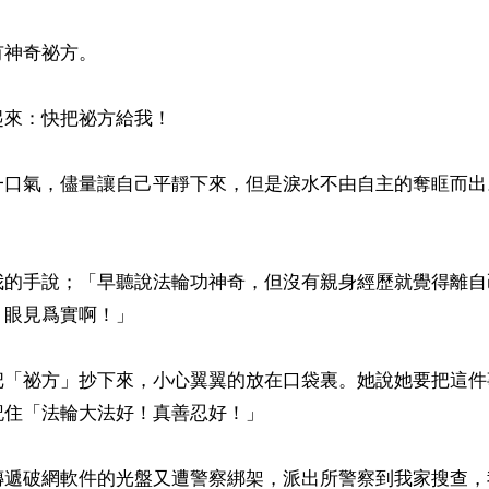
神奇祕方。

來：快把祕方給我！

一口氣，儘量讓自己平靜下來，但是淚水不由自主的奪眶而出
我的手說；「早聽說法輪功神奇，但沒有親身經歷就覺得離自
眼見爲實啊！」

把「祕方」抄下來，小心翼翼的放在口袋裏。她說她要把這件
住「法輪大法好！真善忍好！」

傳遞破網軟件的光盤又遭警察綁架，派出所警察到我家搜查，