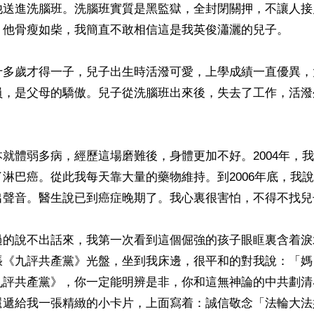
他送進洗腦班。洗腦班實質是黑監獄，全封閉關押，不讓人接
，他骨瘦如柴，我簡直不敢相信這是我英俊瀟灑的兒子。

十多歲才得一子，兒子出生時活潑可愛，上學成績一直優異，
員，是父母的驕傲。兒子從洗腦班出來後，失去了工作，活潑
就體弱多病，經歷這場磨難後，身體更加不好。2004年，
淋巴癌。從此我每天靠大量的藥物維持。到2006年底，我
出聲音。醫生說已到癌症晚期了。我心裏很害怕，不得不找兒
過的說不出話來，我第一次看到這個倔強的孩子眼眶裏含着淚
張《九評共產黨》光盤，坐到我床邊，很平和的對我說：「媽
九評共產黨》，你一定能明辨是非，你和這無神論的中共劃清
還遞給我一張精緻的小卡片，上面寫着：誠信敬念「法輪大法