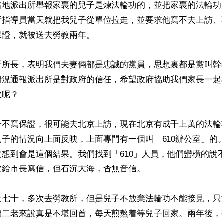
當地派出所舉報家裏的兒子是煉法輪功的，並把家裏的法輪功
所指導員當天就把我兒子從單位拉走，並要求他寫不去上訪、
證，就被送去勞教兩年。

所所長，表明我們夫妻倆都是忠誠的黨員，思想裏都是黨叫幹
情況通報派出所是對政府的信任，希望政府協助我們家長一起
呢？

子不寫保證，很可能去北京上訪，現在北京有成千上萬的法輪
子的情況向上面反映，上面專門有一個叫「610辦公室」的
想到會是這個結果。我們找到「610」人員，他們蠻橫的說
給市長寫信，但石沉大海，杳無音信。

近七十，多次去勞教所，但是兒子不放棄法輪功不能接見，只
們二老來說真是不堪回首，每天煎熬着等兒子回家。兩年後，