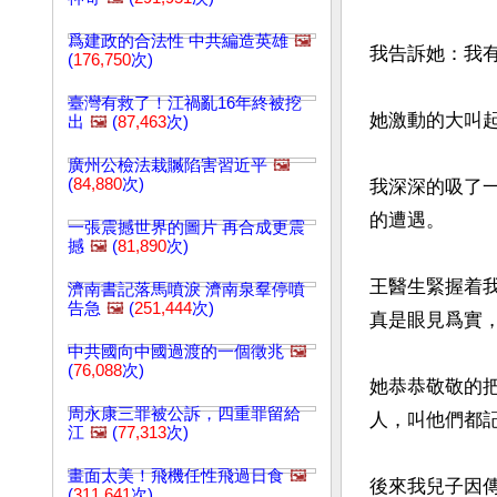
爲建政的合法性 中共編造英雄
🖼️
我告訴她：我有
(
176,750
次)
臺灣有救了！江禍亂16年終被挖
她激動的大叫起
出
🖼️
(
87,463
次)
廣州公檢法栽贓陷害習近平
🖼️
(
84,880
次)
我深深的吸了
的遭遇。

一張震撼世界的圖片 再合成更震
撼
🖼️
(
81,890
次)
王醫生緊握着
濟南書記落馬噴淚 濟南泉羣停噴
告急
🖼️
(
251,444
次)
真是眼見爲實，
中共國向中國過渡的一個徵兆
🖼️
(
76,088
次)
她恭恭敬敬的
周永康三罪被公訴，四重罪留給
人，叫他們都記
江
🖼️
(
77,313
次)
畫面太美！飛機任性飛過日食
🖼️
後來我兒子因
(
311,641
次)