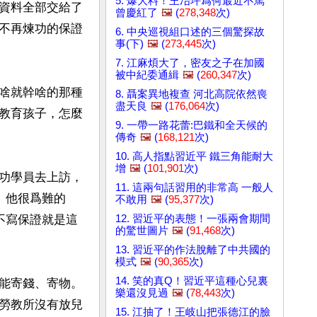
5. 爆大料！王冶坪爲何最近不罵
資料全部交給了
曾慶紅了
🖼️
(
278,348
次)
不再煉功的保證
6. 中央巡視組口述的三個驚探故
事(下)
🖼️
(
273,445
次)
7. 江麻煩大了，密友之子在加國
被中紀委通緝
🖼️
(
260,347
次)
啥就幹啥的那種
8. 聶案異地複查 河北高院依然喪
盡天良
🖼️
(
176,064
次)
教育孩子，怎麼
9. 一帶一路花蕾:巴鐵和全天候的
傳奇
🖼️
(
168,121
次)
10. 高人指點習近平 鐵三角能耐大
增
🖼️
(
101,901
次)
功學員去上訪，
11. 這兩句話習用的非常高 一般人
。他很爲難的
不敢用
🖼️
(
95,377
次)
12. 習近平的表態！一張兩會期間
不寫保證就是這
的驚世圖片
🖼️
(
91,468
次)
13. 習近平的作法脫離了中共國的
模式
🖼️
(
90,365
次)
14. 笑的真Q！習近平這種心兒裏
能寄錢、寄物。
樂還沒見過
🖼️
(
78,443
次)
勞教所沒有放兒
15. 江抽了！王岐山把張德江的臉