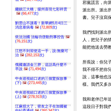
邪黨謊言，向
繼鎮江大橋，揚州喜現七彩祥雲
派出所。派出
🖼️
(
66,477
次)
書。兒子沒寫保
劉雲山不讓看！新華網5月4日三
消息塞病毒
🖼️
(
72,809
次)
我們找到派出
依法治國 法輪功啓動刑事控告
🖼️
人，把兒子的
(
76,151
次)
能把他送去勞教
江想不到習使這一手，說:無藥可
治
🖼️
(
282,153
次)
所長說：你兒
俄國邀請金三胖，這話爲什麼不
早說
🖼️
(
71,494
次)
我不得不把你兒
說，這事他也沒
中央巡視組口述的三個驚探故事
(下)
🖼️
(
273,445
次)
樣。我們又多次
中央巡視組口述的三個驚探故事
(上)
🖼️
(
278,919
次)
我和老伴已年
江麻煩大了，密友之子在加國被
這段日子對我
中紀委通緝
🖼️
(
260,347
次)