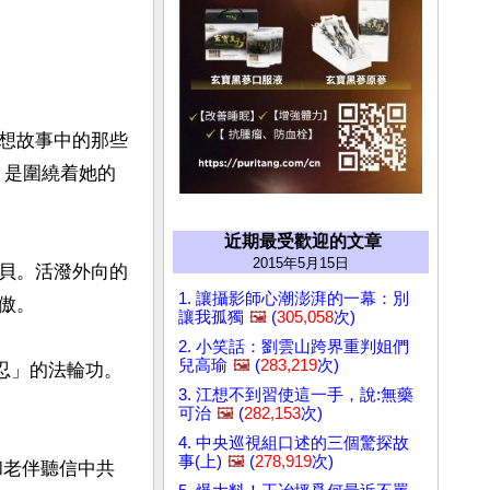
想故事中的那些
，是圍繞着她的
近期最受歡迎的文章
2015年5月15日
貝。活潑外向的
1. 讓攝影師心潮澎湃的一幕：別
。

讓我孤獨
🖼️
(
305,058
次)
2. 小笑話：劉雲山跨界重判姐們
兒高瑜
🖼️
(
283,219
次)
、忍」的法輪功。
3. 江想不到習使這一手，說:無藥
可治
🖼️
(
282,153
次)
4. 中央巡視組口述的三個驚探故
事(上)
🖼️
(
278,919
次)
和老伴聽信中共