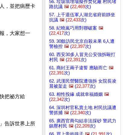
56. 垃圾填埋場擬作焚化廠 村民堵
人，並把病歷卡
路抗議
🖼️
(
22,469
次)
57. 上千退伍軍人湖北省府前靜坐
抗議
🖼️
(
22,433
次)
58. 紀曉嵐巧用對聯破案
🖼️
報，大家想一
(
22,417
次)
59. 30餘訪民北京自殺未果 6人遭
警檢控
🖼️
(
22,397
次)
60. 西安30多人冒充公安強拆毆打
村民
🖼️
(
22,391
次)
61. 商紂王兩子違誓 應驗而亡
🖼️
(
22,391
次)
62. 武漢民營醫院遭強拆 女院長凌
晨被架走
🖼️
(
22,377
次)
63. 相性投緣 成就幸福婚姻
🖼️
快把祕方給
(
22,342
次)
64. 深圳村官私賣土地 村民抗議遭
警抓捕
🖼️
(
22,340
次)
65. 廣西官商勾結非法採砂 警武力
」告訴世界上所
鎮壓村民
🖼️
(
22,209
次)
66. 買上帝的孩子
🖼️
(
21,991
次)