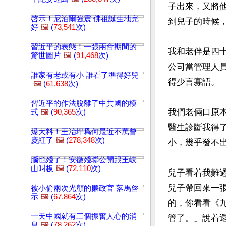
子出來，又將
啓示！尼泊爾強震 佛祖誕生地完
到兒子的時候
好
🖼️
(
73,541
次)
習近平的表態！一張兩會期間的
我和老伴是四
驚世圖片
🖼️
(
91,468
次)
公司當管理人
誰家有老或有小 誰看了準得好兒
得少言寡語。

🖼️
(
61,638
次)
習近平的作法脫離了中共國的模
我們老倆口原本
式
🖼️
(
90,365
次)
醫生診斷我得了
爆大料！王冶坪爲何最近不罵曾
慶紅了
🖼️
(
278,348
次)
小，幾乎發不
腦也殘了！安徽殘聯公開跟王岐
山叫板
🖼️
(
72,110
次)
兒子看着我難
兒子帶回來一
被小偷兩次光顧的廉政官 落馬啓
示
🖼️
(
67,864
次)
的，你看看《
一天中國就有三個振奮人心的消
管了。」說着
息
🖼️
(
78,262
次)