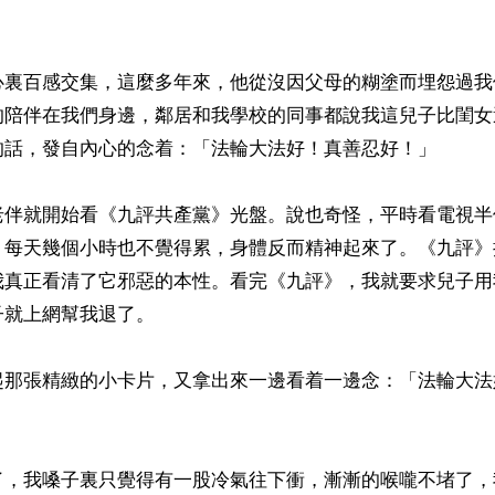
心裏百感交集，這麼多年來，他從沒因父母的糊塗而埋怨過我
的陪伴在我們身邊，鄰居和我學校的同事都說我這兒子比閨女
的話，發自內心的念着：「法輪大法好！真善忍好！」

老伴就開始看《九評共產黨》光盤。說也奇怪，平時看電視半
》每天幾個小時也不覺得累，身體反而精神起來了。《九評》
我真正看清了它邪惡的本性。看完《九評》，我就要求兒子用
就上網幫我退了。

起那張精緻的小卡片，又拿出來一邊看着一邊念：「法輪大法
了，我嗓子裏只覺得有一股冷氣往下衝，漸漸的喉嚨不堵了，