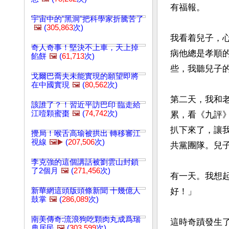
有福報。

宇宙中的"黑洞"把科學家折騰苦了
🖼️
(
305,863
次)
我看着兒子，
奇人奇事！堅決不上車，天上掉
病他總是孝順
餡餅
🖼️
(
61,713
次)
些，我聽兒子
戈爾巴喬夫未能實現的願望即將
在中國實現
🖼️
(
80,562
次)
第二天，我和
該誰了？！習近平訪巴印 臨走給
江噎顆蜜棗
🖼️
(
74,742
次)
累，看《九評
扒下來了，讓
攪局！喉舌高瑜被拱出 轉移審江
視線
🖼️▶️
(
207,506
次)
共黨團隊。兒子
李克強的這個講話被劉雲山封鎖
了2個月
🖼️
(
271,456
次)
有一天。我想
新華網這頭版頭條新聞 十幾億人
好！」

鼓掌
🖼️
(
286,089
次)
南美傳奇:流浪狗吃顆肉丸成爲瑞
這時奇蹟發生
典居民
🖼️
(
303,599
次)