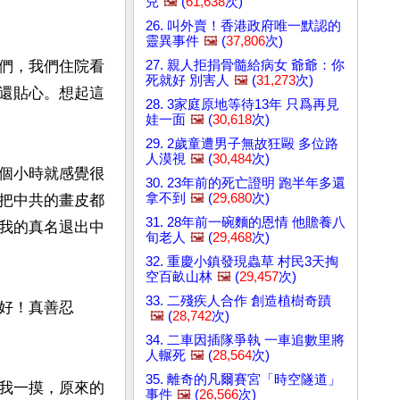
兒
🖼️
(
61,638
次)
26. 叫外賣！香港政府唯一默認的
靈異事件
🖼️
(
37,806
次)
27. 親人拒捐骨髓給病女 爺爺：你
們，我們住院看
死就好 別害人
🖼️
(
31,273
次)
還貼心。想起這
28. 3家庭原地等待13年 只爲再見
娃一面
🖼️
(
30,618
次)
29. 2歲童遭男子無故狂毆 多位路
人漠視
🖼️
(
30,484
次)
個小時就感覺很
30. 23年前的死亡證明 跑半年多還
拿不到
🖼️
(
29,680
次)
把中共的畫皮都
31. 28年前一碗麵的恩情 他贍養八
我的真名退出中
旬老人
🖼️
(
29,468
次)
32. 重慶小鎮發現蟲草 村民3天掏
空百畝山林
🖼️
(
29,457
次)
33. 二殘疾人合作 創造植樹奇蹟
好！真善忍
🖼️
(
28,742
次)
34. 二車因插隊爭執 一車追數里將
人輾死
🖼️
(
28,564
次)
35. 離奇的凡爾賽宮「時空隧道」
我一摸，原來的
事件
🖼️
(
26,566
次)