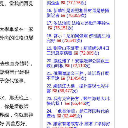
搧歪歪
🖼️
(
77,176
次)
見。當我們再見
16. 新華社是差照相器材還是缺攝
影記者
🖼️
(
76,959
次)
17. 依法治國 法輪功啓動刑事控告
🖼️
(
76,151
次)
大學畢業在一家
18. 啓示！尼泊爾強震 佛祖誕生地
外向的性格也變
完好
🖼️
(
73,541
次)
19. 劉雲山不讓看！新華網5月4日
三消息塞病毒
🖼️
(
72,809
次)
20. 腦也殘了！安徽殘聯公開跟王
我去檢查身體時，
岐山叫板
🖼️
(
72,110
次)
說話聲音已經很
21. 俄國邀請金三胖，這話爲什麼
不早說
🖼️
(
71,494
次)
子交代後事。

22. 繼鎮江大橋，揚州喜現七彩祥
雲
🖼️
(
66,477
次)
水。那天晚上，
23. 我有克癌祕方，醫生激動大叫:
快給我！
🖼️
(
65,446
次)
，你是當教師
24. 「處長治國」是江澤民時代的
界線，你就歸神
產物
🖼️
(
62,449
次)
好 真善忍好」
25. 誰家有老或有小 誰看了準得好