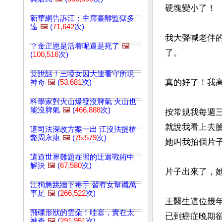
硬塊變小了！

新華網告訴江：主席臺離監獄多
遠
🖼️
(
71,642
次)
我大聲喊老伴
？金正恩是活着呢還是死了
🖼️
了。

(
100,516
次)
竟說話！三啞女囚大連看守所現
真的好了！我
神奇
🖼️
(
53,681
次)
科學家對火山爆發沒脾氣 火山也
能沒脾氣
🖼️
(
466,888
次)
按常規我每週
就說我看上去
這司法深改方案一出 江沒法提槍
斃周永康
🖼️
(
75,579
次)
她叫我拍個片子
這道世界難題在習的迂迴戰術中
解決
🖼️
(
67,580
次)
片子出來了，
江狗急跳牆下毒手 習有女幫襯萬
事足
🖼️
(
266,522
次)
王醫生這位幾
飛碟形狀的雲朵！哇塞，實在太
已到癌症晚期卻
神奇
🖼️
(
291,951
次)