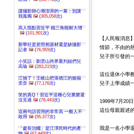
讓攝影師心潮澎湃的一幕：別讓
我孤獨
🖼️
(
305,058
次)
高人指點習近平 鐵三角能耐大增
🖼️
(
101,901
次)
【人民報消息
新華社是差照相器材還是缺攝影
情節，不由的熱
記者
🖼️
(
76,959
次)
兒子所引發的一
小笑話：劉雲山跨界重判姐們兒
高瑜
🖼️
(
283,219
次)
這位退休小學
江抽了！王岐山把張德江的臉搧
兒子上學成績
歪歪
🖼️
(
77,176
次)
笑的真Q！習近平這種心兒裏樂還
沒見過
🖼️
(
78,443
次)
1999年7月
這位母親親述的
這兩句話習用的非常高 一般人不
敢用
🖼️
(
95,377
次)
我是一名小學
「處長治國」是江澤民時代的產
物
🖼️
(
62,449
次)