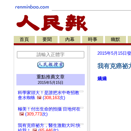
首頁
要聞
內幕
時事
幽默
2015年5月15日
我有克癌祕方
重點推薦文章
嬌嬌
2015年5月15日
科學家頭大！是誰把水中奇招教
會水蜘蛛
🖼️
(
308,163
次)
極美！付出生命的拍攝 目地何在
🖼️
(
309,773
次)
我有克癌祕方，醫生激動大叫:快
給我！
🖼️
(
65,446
次)