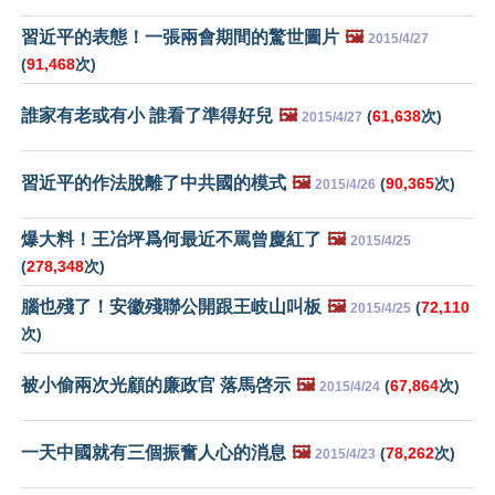
習近平的表態！一張兩會期間的驚世圖片
🖼️
2015/4/27
(
91,468
次)
誰家有老或有小 誰看了準得好兒
🖼️
(
61,638
次)
2015/4/27
習近平的作法脫離了中共國的模式
🖼️
(
90,365
次)
2015/4/26
爆大料！王冶坪爲何最近不罵曾慶紅了
🖼️
2015/4/25
(
278,348
次)
腦也殘了！安徽殘聯公開跟王岐山叫板
🖼️
(
72,110
2015/4/25
次)
被小偷兩次光顧的廉政官 落馬啓示
🖼️
(
67,864
次)
2015/4/24
一天中國就有三個振奮人心的消息
🖼️
(
78,262
次)
2015/4/23