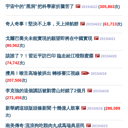
宇宙中的"黑洞"把科學家折騰苦了
🖼️
(
305,863
次)
2015/4/22
奇人奇事！堅決不上車，天上掉餡餅
🖼️
(
61,713
次)
2015/4/22
戈爾巴喬夫未能實現的願望即將在中國實現
🖼️
2015/4/21
(
80,562
次)
該誰了？！習近平訪巴印 臨走給江噎顆蜜棗
🖼️
2015/4/20
(
74,742
次)
攪局！喉舌高瑜被拱出 轉移審江視線
🖼️▶️
2015/4/18
(
207,506
次)
李克強的這個講話被劉雲山封鎖了2個月
🖼️
2015/4/16
(
271,456
次)
新華網這頭版頭條新聞 十幾億人鼓掌
🖼️
(
286,089
2015/4/16
次)
南美傳奇:流浪狗吃顆肉丸成爲瑞典居民
🖼️
2015/4/15