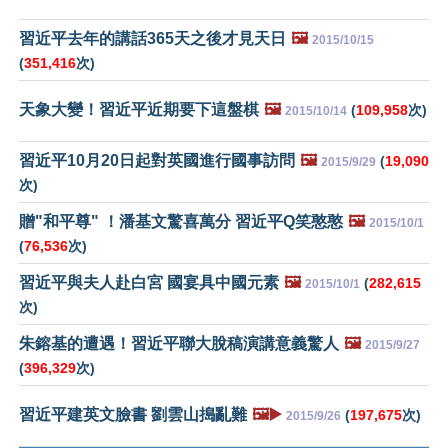
習近平去年的講話365天之後才見天日
🖼️
2015/10/15
(
351,416
次)
天象大變！習近平近期要下這盤棋
🖼️
(
109,958
次)
2015/10/14
習近平10月20日起對英國進行國事訪問
🖼️
(
19,090
2015/9/29
次)
贈"和平尊" ！潘基文驚喜萬分 習近平Q笑憨憨
🖼️
2015/10/1
(
76,536
次)
習近平與夫人赴白宮 國宴具中國元素
🖼️
(
282,615
2015/10/1
次)
朱鎔基的遭遇！習近平聯大脫稿演講意義驚人
🖼️
2015/9/27
(
396,329
次)
習近平建英文臉書 劉雲山搗亂難
🖼️▶️
(
197,675
次)
2015/9/26