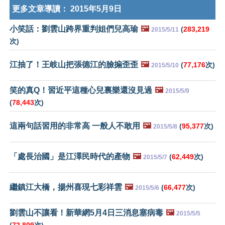
更多文章導讀：
2015年5月9日
小笑話：劉雲山跨界重判姐們兒高瑜
🖼️
(
283,219
2015/5/11
次)
江抽了！王岐山把張德江的臉搧歪歪
🖼️
(
77,176
次)
2015/5/10
笑的真Q！習近平這種心兒裏樂還沒見過
🖼️
2015/5/9
(
78,443
次)
這兩句話習用的非常高 一般人不敢用
🖼️
(
95,377
次)
2015/5/8
「處長治國」是江澤民時代的產物
🖼️
(
62,449
次)
2015/5/7
繼鎮江大橋，揚州喜現七彩祥雲
🖼️
(
66,477
次)
2015/5/6
劉雲山不讓看！新華網5月4日三消息塞病毒
🖼️
2015/5/5