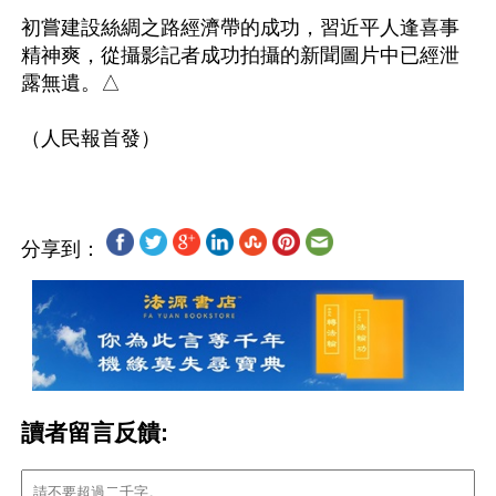
初嘗建設絲綢之路經濟帶的成功，習近平人逢喜事
精神爽，從攝影記者成功拍攝的新聞圖片中已經泄
露無遺。△

分享到：
讀者留言反饋: