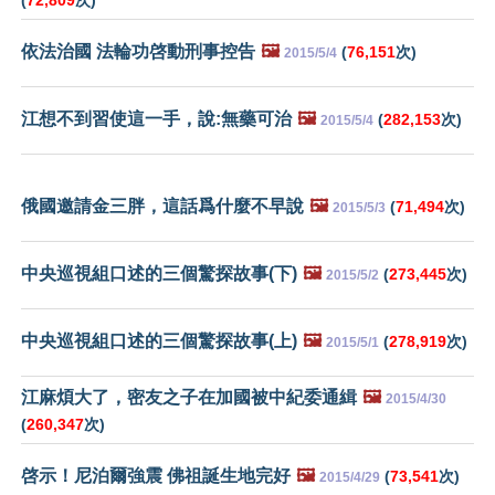
(
72,809
次)
依法治國 法輪功啓動刑事控告
🖼️
(
76,151
次)
2015/5/4
江想不到習使這一手，說:無藥可治
🖼️
(
282,153
次)
2015/5/4
俄國邀請金三胖，這話爲什麼不早說
🖼️
(
71,494
次)
2015/5/3
中央巡視組口述的三個驚探故事(下)
🖼️
(
273,445
次)
2015/5/2
中央巡視組口述的三個驚探故事(上)
🖼️
(
278,919
次)
2015/5/1
江麻煩大了，密友之子在加國被中紀委通緝
🖼️
2015/4/30
(
260,347
次)
啓示！尼泊爾強震 佛祖誕生地完好
🖼️
(
73,541
次)
2015/4/29