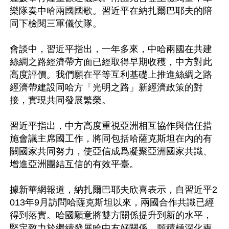
樂隊奏中哈兩國國歌。習近平在納扎爾巴耶夫的陪
同下檢閱三軍儀仗隊。

會談中，習近平指出，一年多來，中哈兩國在共建
絲綢之路經濟帶方面已經取得早期收穫，中方對此
高度評價。我們願在平等互利基礎上推進絲綢之路
經濟帶建設同哈方「光明之路」新經濟政策的對
接，實現共同發展繁榮。 

習近平指出，中方高度重視亞洲相互協作與信任措
施會議主席國工作，將同包括哈薩克斯坦在內的有
關國家共同努力，使亞信成爲凝聚亞洲國家共識、
增進亞洲團結互信的有效平臺。

據新華網報道，納扎爾巴耶夫欣喜表示，自習近平2
013年9月訪問哈薩克斯坦以來，兩國合作共識已經
得到落實。哈國願意將雙方關係提升到新的水平，
堅定致力於繼續發展哈中友好關係，願積極深化兩