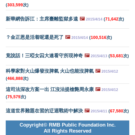
(
303,599
次)
新華網告訴江：主席臺離監獄多遠
🖼️
(
71,642
次)
2015/4/14
？金正恩是活着呢還是死了
🖼️
(
100,516
次)
2015/4/14
竟說話！三啞女囚大連看守所現神奇
🖼️
(
53,681
次)
2015/4/13
科學家對火山爆發沒脾氣 火山也能沒脾氣
🖼️
2015/4/12
(
466,888
次)
這司法深改方案一出 江沒法提槍斃周永康
🖼️
2015/4/12
(
75,579
次)
這道世界難題在習的迂迴戰術中解決
🖼️
(
67,580
次)
2015/4/11
Copyright© RMB Public Foundation Inc.
All Rights Reserved