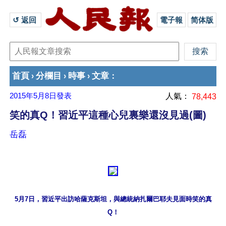
↺ 返回 
電子報
简体版
首頁
分欄目
時事
文章
›
›
›
：
2015年5月8日
發表
人氣：
78,443
笑的真Q！習近平這種心兒裏樂還沒見過(圖)
岳磊
5月7日，習近平出訪哈薩克斯坦，與總統納扎爾巴耶夫見面時笑的真
Q！