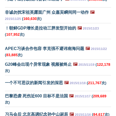
非诚勿扰宋祖英露面广州 众嘉宾瞬间同一动作
🖼️
(
160,630
次)
2015/11/25
！朝鲜GDP增长是拉动三胖发型开始的
🖼️
2015/11/23
(
107,952
次)
APEC习谈合作包容 李克强不避讳南海问题
🖼️
2015/11/22
(
83,885
次)
G20峰会出现个异常现象 视频被终止
🖼️
(
122,178
2015/11/19
次)
一个不可思议的新闻引发的深思
🖼️
(
211,767
次)
2015/11/18
巴黎恐袭 死伤近600 目标不是法国
🖼️
(
209,689
2015/11/17
次)
习马会后 北京高调纪念孙中山诞辰
🖼️
(
84,617
次)
2015/11/16