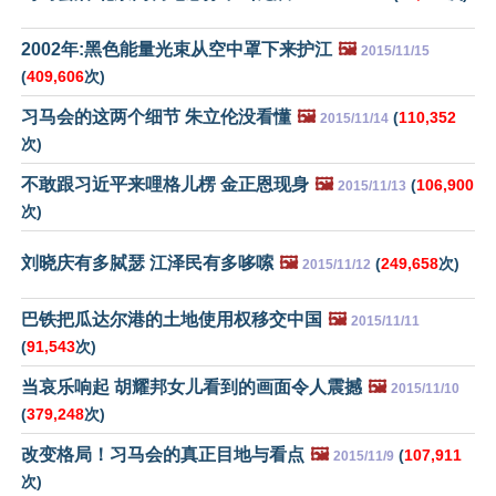
2002年:黑色能量光束从空中罩下来护江
🖼️
2015/11/15
(
409,606
次)
习马会的这两个细节 朱立伦没看懂
🖼️
(
110,352
2015/11/14
次)
不敢跟习近平来哩格儿楞 金正恩现身
🖼️
(
106,900
2015/11/13
次)
刘晓庆有多脦瑟 江泽民有多哆嗦
🖼️
(
249,658
次)
2015/11/12
巴铁把瓜达尔港的土地使用权移交中国
🖼️
2015/11/11
(
91,543
次)
当哀乐响起 胡耀邦女儿看到的画面令人震撼
🖼️
2015/11/10
(
379,248
次)
改变格局！习马会的真正目地与看点
🖼️
(
107,911
2015/11/9
次)