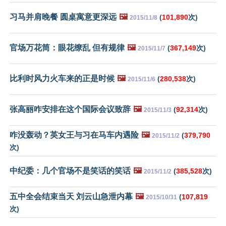
习马并肩晚餐 圆桌寓意更深远
🖼️
(
101,890
次)
2015/11/8
官场万花筒：眼花缭乱 但有规律
🖼️
(
367,149
次)
2015/11/7
比利时风力火车来的正是时候
🖼️
(
280,538
次)
2015/11/6
张高丽咋安排在这个国际会议致辞
🖼️
(
92,314
次)
2015/11/3
咋没轰动？英女王与习在马车内遇险
🖼️
(
379,790
2015/11/2
次)
中纪委：几个官场不是笑话的笑话
🖼️
(
385,528
次)
2015/11/2
五中全会结束当天 刘云山急泄内幕
🖼️
(
107,819
2015/10/31
次)