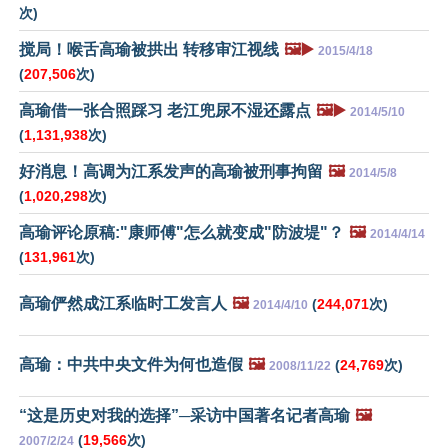
次)
搅局！喉舌高瑜被拱出 转移审江视线
🖼️▶️
2015/4/18
(
207,506
次)
高瑜借一张合照踩习 老江兜尿不湿还露点
🖼️▶️
2014/5/10
(
1,131,938
次)
好消息！高调为江系发声的高瑜被刑事拘留
🖼️
2014/5/8
(
1,020,298
次)
高瑜评论原稿:"康师傅"怎么就变成"防波堤"？
🖼️
2014/4/14
(
131,961
次)
高瑜俨然成江系临时工发言人
🖼️
(
244,071
次)
2014/4/10
高瑜：中共中央文件为何也造假
🖼️
(
24,769
次)
2008/11/22
“这是历史对我的选择”─采访中国著名记者高瑜
🖼️
(
19,566
次)
2007/2/24