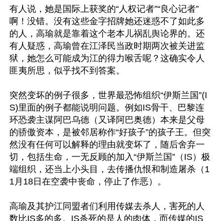
有人说，她是国际上获奖的“人权记者”“良心记者”
啊！没错。没有这些金字招牌她还迷惑不了如此多
的人，高瑜就是靠着这个老本儿祸乱舆论界的。还
有人疑惑，高瑜曾在江泽民当政时期两次被关进监
狱，她怎么可能成为江的得力喉舌呢？这确实令人
匪夷所思，似乎找不到答案。

突然变坏的例子很多，世界最恐怖组织“伊斯兰国”(I
S)里面的例子都能说明问题。例如IS骨干、巴黎连
环恐袭主谋阿巴乌德（又译阿巴奥德）本来是父母
的骄傲资本，是被邻居称作“好孩子”的孩子王。但突
然没有任何可以解释的理由就变坏了，随后舍弃一
切，包括生命，一无反顾的加入“伊斯兰国”（IS）极
端组织，还当上小头目，去传播仇恨和制造屠杀（1
1月18日在空袭中丧命，停止了作恶）。

高瑜及其护江同盟者们利用传媒去杀人，害死的人
数比IS多的多。IS杀死的是人的肉体，而传媒的IS