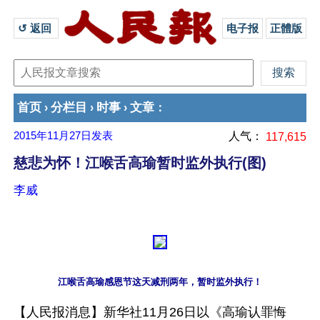
↺ 返回 
电子报
正體版
首页
分栏目
时事
文章
›
›
›
：
2015年11月27日
发表
人气：
117,615
慈悲为怀！江喉舌高瑜暂时监外执行(图)
李威
江喉舌高瑜感恩节这天减刑两年，暂时监外执行！
【人民报消息】新华社11月26日以《高瑜认罪悔