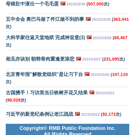
母猪肚中滚出一个毛毛蛋
🖼️
(
507,000
次)
2015/10/30
五中全会 奥巴马做了件江做不到的事
🖼️
(
363,441
2015/10/28
次)
大科学家往返天堂地狱 完成神旨意(3)
🖼️
(
66,467
2015/10/28
次)
相见亦诀别 朝韩骨肉重逢更添悲
🖼️
(
231,095
次)
2015/10/27
北京青年报"解散党组织"是让习下台
🖼️
(
107,110
2015/10/26
次)
古国携手！习访英当日铁树开花又结果
🖼️
2015/10/24
(
98,028
次)
习近平的新党纪条例让老江战战
🖼️
(
92,172
次)
2015/10/22
Copyright© RMB Public Foundation Inc.
All Rights Reserved