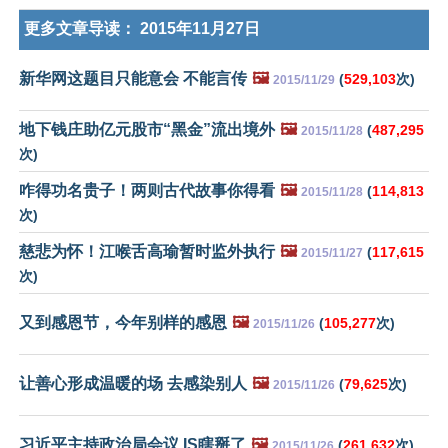
更多文章导读：
2015年11月27日
新华网这题目只能意会 不能言传
🖼️
(
529,103
次)
2015/11/29
地下钱庄助亿元股市“黑金”流出境外
🖼️
(
487,295
2015/11/28
次)
咋得功名贵子！两则古代故事你得看
🖼️
(
114,813
2015/11/28
次)
慈悲为怀！江喉舌高瑜暂时监外执行
🖼️
(
117,615
2015/11/27
次)
又到感恩节，今年别样的感恩
🖼️
(
105,277
次)
2015/11/26
让善心形成温暖的场 去感染别人
🖼️
(
79,625
次)
2015/11/26
习近平主持政治局会议 IS瞎掰了
🖼️
(
261,632
次)
2015/11/26