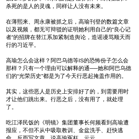
杀死的是人的灵魂，同样让人没有未来。

在薄熙来、周永康被抓之后，高瑜刊登的数篇文章
以及视频，都无可辩驳的证明她利用自己的“良心记
者”的招牌在替江系加紧制造舆论，造谣谩骂顺天而
行的习近平。

高瑜怎么会这样？阿巴乌德等IS的恐怖份子怎么会
那样？只有一个理由可以解释的通──她和阿巴乌德
们的“光荣历史”都是为了今天行恶起掩盖作用的。

其实，这些恶人是历史上安排好了的，到需要用时
才让他们跳出来。行恶之后，没有用了，就处理
了。

吃江泽民饭的《明镜》集团董事长何频看到高瑜遭
报应，不但不从中吸取教训、金盆洗手、赶快逃
命，反而写文章，说高瑜冤枉，云云。
