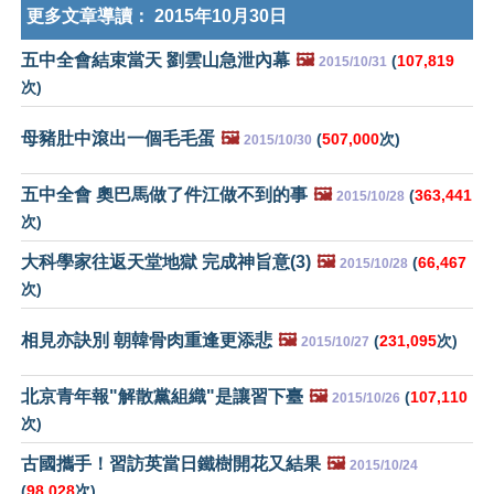
更多文章導讀：
2015年10月30日
五中全會結束當天 劉雲山急泄內幕
🖼️
(
107,819
2015/10/31
次)
母豬肚中滾出一個毛毛蛋
🖼️
(
507,000
次)
2015/10/30
五中全會 奧巴馬做了件江做不到的事
🖼️
(
363,441
2015/10/28
次)
大科學家往返天堂地獄 完成神旨意(3)
🖼️
(
66,467
2015/10/28
次)
相見亦訣別 朝韓骨肉重逢更添悲
🖼️
(
231,095
次)
2015/10/27
北京青年報"解散黨組織"是讓習下臺
🖼️
(
107,110
2015/10/26
次)
古國攜手！習訪英當日鐵樹開花又結果
🖼️
2015/10/24
(
98,028
次)