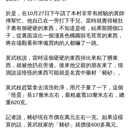
於是，在10月27日下午請了本村非常有經驗的黃師
傅幫忙。他自己在一旁打下手兒。當時就覺得豬肚
子裏有個硬硬的東西，不知道是啥，結果豁開個口
子，從裏面滾出一個淺黃色橢圓狀毛茸茸的東西，
將在場觀看和準備買肉的人都嚇了一跳。

黃武枝說，當時這個硬硬的東西掉出來粘了髒東
西，就被他扔在旁邊。後來他父親的朋友來了，猜
測說這怪怪的東西可能就是名貴中藥材「豬砂」。

黃武枝趕緊拿去清洗乾淨，用尺子量了一下，這個
「怪蛋」長17釐米左右，最粗處寬10釐米左右，總
重620克。

記者說，豬砂現在市價在萬元左右一克。如果這樣
算的話，黃武枝家的「豬砂」就價值600多萬元。
