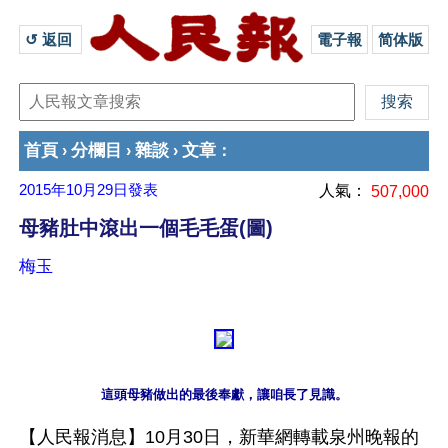
↺ 返回 
電子報
简体版
首頁
分欄目
雜談
文章
›
›
›
：
2015年10月29日
發表
人氣：
507,000
母豬肚中滾出一個毛毛蛋(圖)
梅玉
這頭母豬做出的最後奉獻，讓咱長了見識。
【人民報消息】10月30日，新華網轉載泉州晚報的