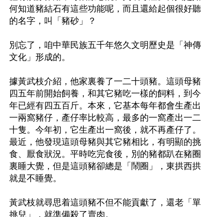
何知道豬結石有這些功能呢，而且還給起個很好聽
的名字，叫「豬砂」？

別忘了，咱中華民族五千年悠久文明歷史是「神傳
文化」形成的。

據黃武枝介紹，他家裏養了一二十頭豬。這頭母豬
四五年前開始飼養，和其它豬吃一樣的飼料，到今
年已經有四五百斤。本來，它基本每年都會生產出
一兩窩豬仔，產仔率比較高，最多的一窩產出一二
十隻。今年初，它生產出一窩後，就不再產仔了。
最近，他發現這頭母豬與其它豬相比，有明顯的挑
食、厭食狀況。平時吃完食後，別的豬都趴在豬圈
裏睡大覺，但是這頭豬卻總是「鬧圈」，東拱西拱
就是不睡覺。

黃武枝就尋思着這頭豬不但不能貢獻了，還老「單
挑兒」，就準備殺了賣肉。
