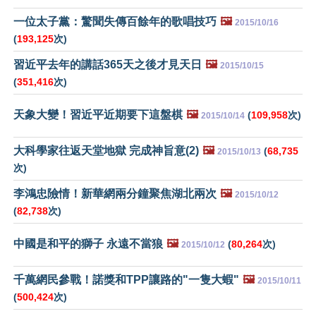
一位太子黨：驚聞失傳百餘年的歌唱技巧
🖼️
2015/10/16
(
193,125
次)
習近平去年的講話365天之後才見天日
🖼️
2015/10/15
(
351,416
次)
天象大變！習近平近期要下這盤棋
🖼️
(
109,958
次)
2015/10/14
大科學家往返天堂地獄 完成神旨意(2)
🖼️
(
68,735
2015/10/13
次)
李鴻忠險情！新華網兩分鐘聚焦湖北兩次
🖼️
2015/10/12
(
82,738
次)
中國是和平的獅子 永遠不當狼
🖼️
(
80,264
次)
2015/10/12
千萬網民參戰！諾獎和TPP讓路的"一隻大蝦"
🖼️
2015/10/11
(
500,424
次)