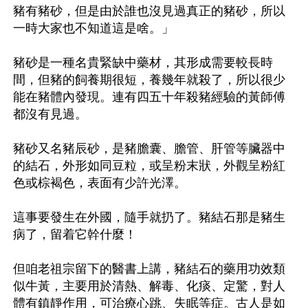
豬有豬砂，但是由於誰也沒見過真正的豬砂，所以
一時大家也不知道這是啥。」

豬砂是一種名貴緊缺中藥材，其形成需要較長時
間，但豬的飼養期很短，養幾年就殺了，所以很少
能在豬體內發現。連有四五十年殺豬經驗的黃師傅
都沒有見過。

豬砂又名豬辰砂，是豬膽囊、膽管、肝管等臟器中
的結石，外形如同豆粒，或呈粉末狀，外觀呈粉紅
色或棕褐色，表面有少許光澤。

這事要發生在外國，隨手就扔了。豬結石那是豬生
病了，留着它幹什麼！

但咱老祖宗留下的醫書上講，豬結石的藥用功效類
似牛黃，主要用於清熱、解毒、化痰、定驚，對人
體有鎮靜作用，可治療心跳、失眠等症。古人是如