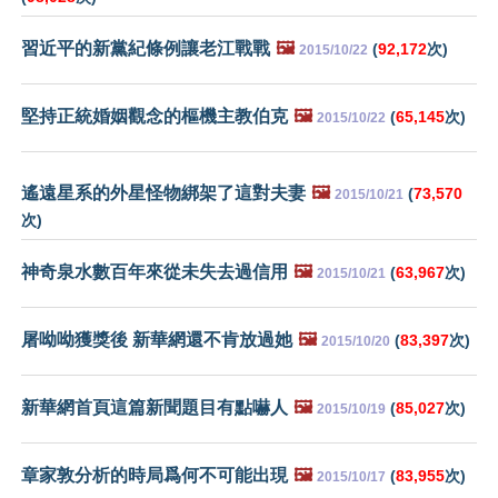
習近平的新黨紀條例讓老江戰戰
🖼️
(
92,172
次)
2015/10/22
堅持正統婚姻觀念的樞機主教伯克
🖼️
(
65,145
次)
2015/10/22
遙遠星系的外星怪物綁架了這對夫妻
🖼️
(
73,570
2015/10/21
次)
神奇泉水數百年來從未失去過信用
🖼️
(
63,967
次)
2015/10/21
屠呦呦獲獎後 新華網還不肯放過她
🖼️
(
83,397
次)
2015/10/20
新華網首頁這篇新聞題目有點嚇人
🖼️
(
85,027
次)
2015/10/19
章家敦分析的時局爲何不可能出現
🖼️
(
83,955
次)
2015/10/17