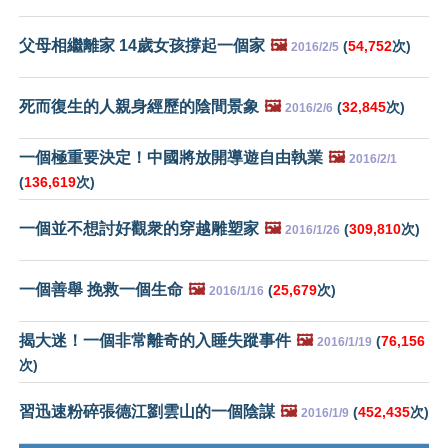
父母相繼離家 14歲女孩撐起一個家
🖼️
(
54,752
次)
2016/2/5
死而復生的人親身經歷的陰間景象
🖼️
(
32,845
次)
2016/2/6
一個極重要決定！中國將放開導遊自由執業
🖼️
2016/2/1
(
136,619
次)
一個並不想討好觀衆的穿越雕塑家
🖼️
(
309,810
次)
2016/1/26
一個善舉 挽救一個生命
🖼️
(
25,679
次)
2016/1/16
揭大迷！一個非常離奇的入睡失蹤事件
🖼️
(
76,156
2016/1/19
次)
習迅速粉碎張德江劉雲山的一個陰謀
🖼️
(
452,435
次)
2016/1/9