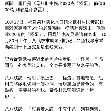
新聞，題目是《母豬肚中掏出620克「怪蛋」 價值6
00萬 到底是什麼蛋》。

10月27日，福建泉州德化水口鎮湖扳村村民黃武枝
宰殺家裏養了5年的老母豬時，從豬肚裏滾出一個重
達620克的「怪蛋」。因爲誰也沒見過這種奇事，10
月30日上午，黃武枝求助泉州晚報，希望找專家幫
助鑑別一下這究竟是個啥東西。

記者從黃武枝傳過來的照片中看到，「怪蛋」呈橢
圓形，外表呈淺黃色，全身長着兩三釐米長的毛。

黃武枝說，他用手摸上去，「怪蛋」質地較硬。他
用刀將絨毛切開一個小洞，發現裏面是黃色的，有
點香，像藥材的香味。衆多村民猜測這是「豬
砂」。

黃武枝說，「村裏老人講，牛有牛黃、狗有狗寶、