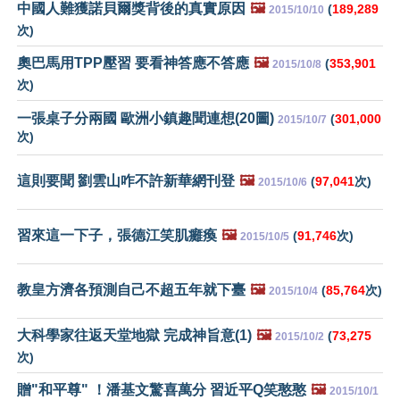
中國人難獲諾貝爾獎背後的真實原因
🖼️
(
189,289
2015/10/10
次)
奧巴馬用TPP壓習 要看神答應不答應
🖼️
(
353,901
2015/10/8
次)
一張桌子分兩國 歐洲小鎮趣聞連想(20圖)
(
301,000
2015/10/7
次)
這則要聞 劉雲山咋不許新華網刊登
🖼️
(
97,041
次)
2015/10/6
習來這一下子，張德江笑肌癱瘓
🖼️
(
91,746
次)
2015/10/5
教皇方濟各預測自己不超五年就下臺
🖼️
(
85,764
次)
2015/10/4
大科學家往返天堂地獄 完成神旨意(1)
🖼️
(
73,275
2015/10/2
次)
贈"和平尊" ！潘基文驚喜萬分 習近平Q笑憨憨
🖼️
2015/10/1