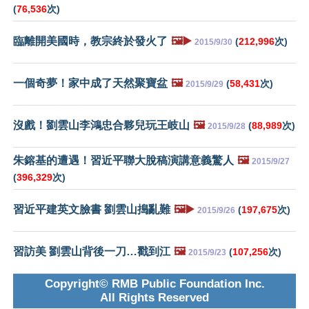
(
76,536
次)
臨離開美國時，教宗終於發火了
🖼️▶️
(
212,996
次)
2015/9/30
一個奇夢！家中成了天然聚寶盆
🖼️
(
58,431
次)
2015/9/29
沒戲！劉雲山李鴻忠合夥兒玩王岐山
🖼️
(
88,989
次)
2015/9/28
朱鎔基的遭遇！習近平聯大脫稿演講意義驚人
🖼️
2015/9/27
(
396,329
次)
習近平建英文臉書 劉雲山搗亂難
🖼️▶️
(
197,675
次)
2015/9/26
習訪美 劉雲山背後一刀…戳到江
🖼️
(
107,256
次)
2015/9/23
Copyright© RMB Public Foundation Inc.
All Rights Reserved