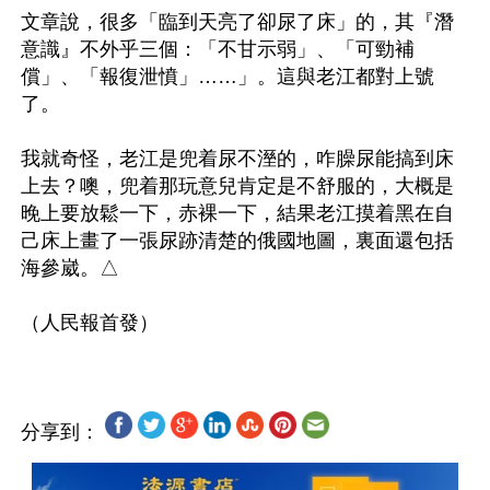
文章說，很多「臨到天亮了卻尿了床」的，其『潛
意識』不外乎三個：「不甘示弱」、「可勁補
償」、「報復泄憤」……」。這與老江都對上號
了。 

我就奇怪，老江是兜着尿不溼的，咋臊尿能搞到床
上去？噢，兜着那玩意兒肯定是不舒服的，大概是
晚上要放鬆一下，赤裸一下，結果老江摸着黑在自
己床上畫了一張尿跡清楚的俄國地圖，裏面還包括
海參崴。△

分享到：