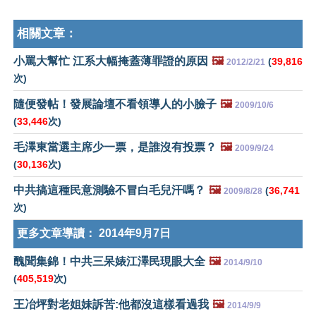
相關文章：
小罵大幫忙 江系大幅掩蓋薄罪證的原因
🖼️
(
39,816
2012/2/21
次)
隨便發帖！發展論壇不看領導人的小臉子
🖼️
2009/10/6
(
33,446
次)
毛澤東當選主席少一票，是誰沒有投票？
🖼️
2009/9/24
(
30,136
次)
中共搞這種民意測驗不冒白毛兒汗嗎？
🖼️
(
36,741
2009/8/28
次)
更多文章導讀：
2014年9月7日
醜聞集錦！中共三呆婊江澤民現眼大全
🖼️
2014/9/10
(
405,519
次)
王冶坪對老姐妹訴苦:他都沒這樣看過我
🖼️
2014/9/9