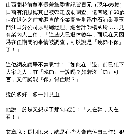
山西蘭花前董事長兼黨委書記賀貴元（現年65歲）
日前有消息稱其已被帶走協助調查、還有過了60歲
但在退休之前被調查的企業高管則爲中石油集團玉
門油田分公司原副總經理、總會計師楊國玲……見
有業內人士稱，「這些人已退休數年，而現在又因
爲在任期間的事情被調查，可以說是『晚節不保』
了！」

這位網友讀畢不禁思忖：「如此在『退』前已犯下
大案之人，有『晚節』一說嗎？如若沒『節』可
言，又何談能『保』得住呢？」

說的多好，多一針見血。 

他說，於是又想起了那句老話：「人在幹，天在
看！」 

文章說：長期以來，總是有些人會僥倖自己作奸犯