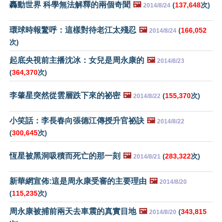
轟動世界 科學無法解釋的兩個奇聞
🖼️
(
137,648
次)
2014/8/24
環球時報驚呼：這樣對待老江太殘忍
🖼️
(
166,052
2014/8/24
次)
起底央視前主播沈冰：女兒是周永康的
🖼️
2014/8/23
(
364,370
次)
李肇星突然從雲層跌下來的祕密
🖼️
(
155,370
次)
2014/8/22
小笑話：李長春向張德江傳授升官祕訣
🖼️
2014/8/22
(
300,645
次)
恆星被黑洞吸積而死亡的那一刻
🖼️
(
283,322
次)
2014/8/21
新華網宣佈:這是周永康受審的主要理由
🖼️
2014/8/20
(
115,235
次)
周永康被捕前兩天去車震的真實目地
🖼️
(
343,815
2014/8/20