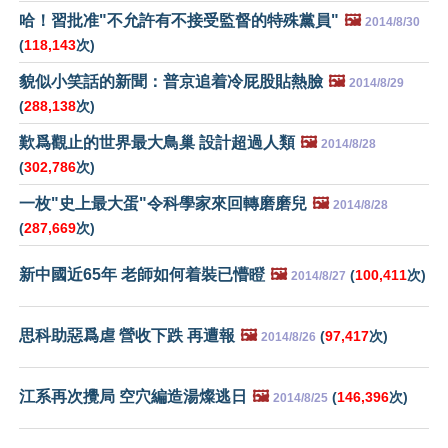
哈！習批准"不允許有不接受監督的特殊黨員"
🖼️
2014/8/30
(
118,143
次)
貌似小笑話的新聞：普京追着冷屁股貼熱臉
🖼️
2014/8/29
(
288,138
次)
歎爲觀止的世界最大鳥巢 設計超過人類
🖼️
2014/8/28
(
302,786
次)
一枚"史上最大蛋"令科學家來回轉磨磨兒
🖼️
2014/8/28
(
287,669
次)
新中國近65年 老師如何着裝已懵瞪
🖼️
(
100,411
次)
2014/8/27
思科助惡爲虐 營收下跌 再遭報
🖼️
(
97,417
次)
2014/8/26
江系再次攪局 空穴編造湯燦逃日
🖼️
(
146,396
次)
2014/8/25