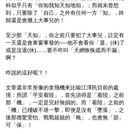
科似乎只有「你知我知天知地知」；而就未曾想
到，只要除了「自己」之外有任何一方「知」，終
歸還是會攤上大事兒的！

至少那「天知」，你之前只要犯了大事兒，註定有
一天還是會東窗事發的──他不會看你「退」(休)了
或是沒退(休)……要不咋叫「天網恢恢疏而不漏」
啊？

咋說的這好呢？！

文章還非常形像的拿飛機來比喻江澤民目前的處
境：所謂「平安着陸」，首先須得是「着陸」之前
那「機」，一定是完好無損的。而「着陸」之前的
「機」已殘破不堪一擊，即便是沒有「墜落」，之
後那擔驚受怕、戰戰兢兢的「晚」，也會無「節」
可「保」！
