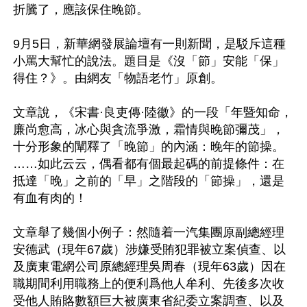
折騰了，應該保住晚節。

9月5日，新華網發展論壇有一則新聞，是駁斥這種
小罵大幫忙的說法。題目是《沒「節」安能「保」
得住？》。由網友「物語老竹」原創。

文章說，《宋書·良吏傳·陸徽》的一段「年暨知命，
廉尚愈高，冰心與貪流爭激，霜情與晚節彌茂」，
十分形象的闡釋了「晚節」的內涵：晚年的節操。
……如此云云，偶看都有個最起碼的前提條件：在
抵達「晚」之前的「早」之階段的「節操」，還是
有血有肉的！

文章舉了幾個小例子：然隨着一汽集團原副總經理
安德武（現年67歲）涉嫌受賄犯罪被立案偵查、以
及廣東電網公司原總經理吳周春（現年63歲）因在
職期間利用職務上的便利爲他人牟利、先後多次收
受他人賄賂數額巨大被廣東省紀委立案調查、以及