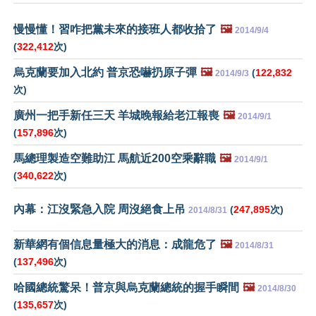
慢慢懂！習咋把黨未來的接班人都收拾了
🖼️
2014/9/4
(
322,412
次)
烏克蘭要加入北約 普京恐嚇扔原子彈
🖼️
(
122,832
2014/9/3
次)
廣州一把手新任三天 羊城晚報給老江報喪
🖼️
2014/9/1
(
157,896
次)
馬總理製造空難助江 馬航近200空乘辭職
🖼️
2014/9/1
(
340,622
次)
內幕：江沒緊急入院 周沒絕食上吊
(
247,895
次)
2014/8/31
新華網有個信息量極大的消息：成龍危了
🖼️
2014/8/31
(
137,496
次)
哈國總統驚呆！普京與烏克蘭總統的握手瞬間
🖼️
2014/8/30
(
135,657
次)