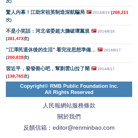
次)
驚人內幕！江助宋祖英制造深航騙局
🖼️
(
268,211
2014/8/19
次)
不是小笑話：河北省委超大膽破壞黨規
🖼️
2014/8/18
(
281,473
次)
"江澤民退休後的生活" 看完沒思想準備…
🖼️
2014/8/17
(
200,839
次)
習近平，發發善心吧，幫劉雲山拉了閘
🖼️
2014/8/17
(
138,765
次)
Copyright© RMB Public Foundation Inc.
All Rights Reserved
人民報網站服務條款
關於我們
反饋信箱：
editor@renminbao.com