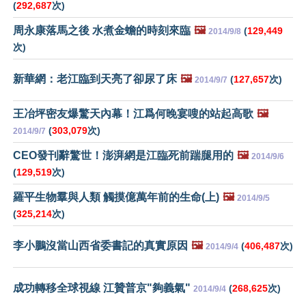
(
292,687
次)
周永康落馬之後 水煮金蟾的時刻來臨
🖼️
(
129,449
2014/9/8
次)
新華網：老江臨到天亮了卻尿了床
🖼️
(
127,657
次)
2014/9/7
王冶坪密友爆驚天內幕！江爲何晚宴嗖的站起高歌
🖼️
(
303,079
次)
2014/9/7
CEO發刊辭驚世！澎湃網是江臨死前踹腿用的
🖼️
2014/9/6
(
129,519
次)
羅平生物羣與人類 觸摸億萬年前的生命(上)
🖼️
2014/9/5
(
325,214
次)
李小鵬沒當山西省委書記的真實原因
🖼️
(
406,487
次)
2014/9/4
成功轉移全球視線 江贊普京"夠義氣"
(
268,625
次)
2014/9/4