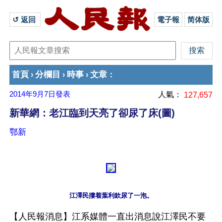
↺ 返回 
電子報
简体版
首頁
分欄目
時事
文章
›
›
›
：
2014年9月7日
發表
人氣：
127,657
新華網：老江臨到天亮了卻尿了床(圖)
鄂新
江澤民摟着葉利欽尿了一泡。
【人民報消息】江系媒體一直出消息說江澤民不要