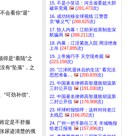
15. 不是小笑话：河北省委超大胆
破坏党规
🖼️
(
281,473
次)
不会看你“退”
16. 成功转移全球视线 江赞普
京"够义气" (
268,625
次)
17. 惊人内幕！江助宋祖英制造深
航骗局
🖼️
(
268,211
次)
18. 内幕：江没紧急入院 周没绝食
上吊 (
247,895
次)
19. 上帝施巧手 天空现奇观
🖼️
得是“着陆”之
(
223,158
次)
没有“坠落”，之
20. "江泽民退休后的生活" 看完没
思想准备…
🖼️
(
200,839
次)
21. 中国著名律师高智晟致胡温第
三封公开信
🖼️
(
191,030
次)
、“可劲补偿”、
22. 中国著名律师高智晟致胡温第
二封公开信
🖼️
(
178,908
次)
23. 环球时报惊呼：这样对待老江
太残忍
🖼️
(
166,052
次)
肯定是不舒服
24. 广州一把手新任三天 羊城晚报
给老江报丧
🖼️
(
157,896
次)
张尿迹清楚的俄