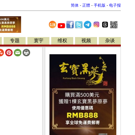
简体
-
正體
-
手机版
-
电子报
专题
寰宇
维权
视频
杂谈