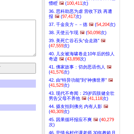
懵瞪
🖼️
(
100,411
次)
36. 思科助恶为虐 营收下跌 再遭
报
🖼️
(
97,417
次)
37. 千金良方－－德
🖼️
(
54,204
次)
38. 天使云乍现
🖼️
(
50,098
次)
39. 美死亡谷石头“会走路”
🖼️
(
47,559
次)
40. 儿女被海啸卷走10年后的惊人
奇迹
🖼️
(
43,898
次)
41. 佛家故事：切勿恶语伤人
🖼️
(
41,576
次)
42. 由“特异功能”到“神佛世界”
🖼️
(
41,529
次)
43. 现代不奇闻：29岁四肢健全壮
男告父母不养他
🖼️
(
41,118
次)
44. 摄友拍到佛光 内有人影
🖼️
(
40,309
次)
45. 因果循环报应不爽
🖼️
(
40,279
次)
46. 悲情乡村代课老师 30年教龄月