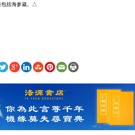
包括海参崴。△

）
ww.renminbao.com/rmb/articles/2014/9/7/60079.html