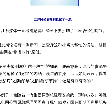
江泽民搂着叶利钦尿了一泡。
】江系媒体一直出消息说江泽民不要折腾了，应该保住晚节。

网发展论坛有一则新闻，是驳斥这种小骂大帮忙的说法。题目
由网友“物语老竹”原创。

·良吏传·陆徽》的一段“年暨知命，廉尚愈高，冰心与贪流
象的阐释了“晚节”的内涵：晚年的节操。……如此云云，偶
达“晚”之前的“早”之阶段的“节操”，还是有血有肉的！

小例子：然随着一汽集团原副总经理安德武（现年67岁）涉
东电网公司原总经理吴周春（现年63岁）因在职期间利用职