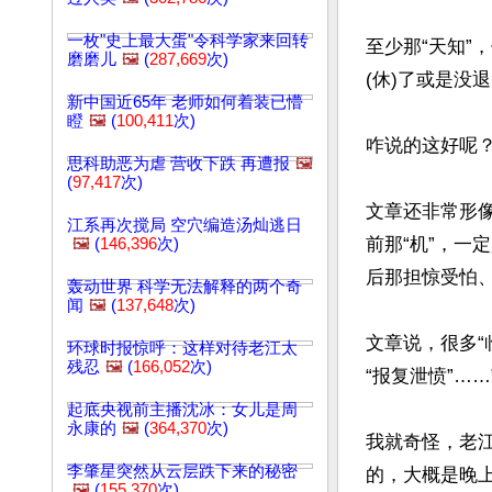
一枚"史上最大蛋"令科学家来回转
至少那“天知”
磨磨儿
🖼️
(
287,669
次)
(休)了或是没退
新中国近65年 老师如何着装已懵
瞪
🖼️
(
100,411
次)
咋说的这好呢？
思科助恶为虐 营收下跌 再遭报
🖼️
(
97,417
次)
文章还非常形像
江系再次搅局 空穴编造汤灿逃日
前那“机”，一
🖼️
(
146,396
次)
后那担惊受怕、战
轰动世界 科学无法解释的两个奇
闻
🖼️
(
137,648
次)
文章说，很多“
环球时报惊呼：这样对待老江太
残忍
🖼️
(
166,052
次)
“报复泄愤”……
起底央视前主播沈冰：女儿是周
永康的
🖼️
(
364,370
次)
我就奇怪，老
李肇星突然从云层跌下来的秘密
的，大概是晚
🖼️
(
155,370
次)