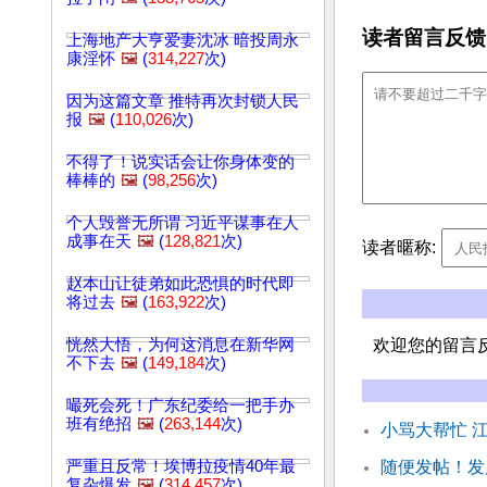
读者留言反馈
上海地产大亨爱妻沈冰 暗投周永
康淫怀
🖼️
(
314,227
次)
因为这篇文章 推特再次封锁人民
报
🖼️
(
110,026
次)
不得了！说实话会让你身体变的
棒棒的
🖼️
(
98,256
次)
个人毁誉无所谓 习近平谋事在人
成事在天
🖼️
(
128,821
次)
读者暱称:
赵本山让徒弟如此恐惧的时代即
将过去
🖼️
(
163,922
次)
恍然大悟，为何这消息在新华网
欢迎您的留言
不下去
🖼️
(
149,184
次)
嘬死会死！广东纪委给一把手办
班有绝招
🖼️
(
263,144
次)
小骂大帮忙 
严重且反常！埃博拉疫情40年最
随便发帖！发
复杂爆发
🖼️
(
314,457
次)