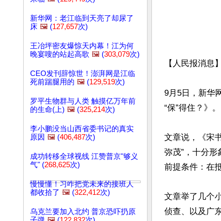
新华网：老江临到天亮了却尿了
床
🖼️
(
127,657
次)
王冶坪密友爆惊天内幕！江为何
晚宴嗖的站起高歌
🖼️
(
303,079
次)
【人民报消息
CEO发刊辞惊世！澎湃网是江临
死前踹腿用的
🖼️
(
129,519
次)
9月5日，新华
罗平生物群与人类 触摸亿万年前
“保”得住？》。
的生命(上)
🖼️
(
325,214
次)
李小鹏没当山西省委书记的真实
文章说，《宋书
原因
🖼️
(
406,487
次)
弥茂”，十分形
成功转移全球视线 江赞普京"够义
气" (
268,625
次)
前提条件：在抵
慢慢懂！习咋把党未来的接班人
都收拾了
🖼️
(
322,412
次)
文章举了几个
侦查、以及广
乌克兰要加入北约 普京恐吓扔原
子弹
🖼️
(
122,832
次)