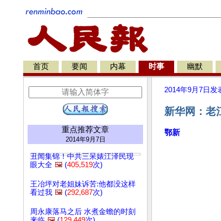
首页
要闻
内幕
时事
幽默
2014年9月7日
发
新华网：老
重点推荐文章
鄂新
2014年9月7日
丑闻集锦！中共三呆婊江泽民现
眼大全
🖼️
(
405,519
次)
王冶坪对老姐妹诉苦:他都没这样
看过我
🖼️
(
292,687
次)
周永康落马之后 水煮金蟾的时刻
来临
🖼️
(
129,449
次)