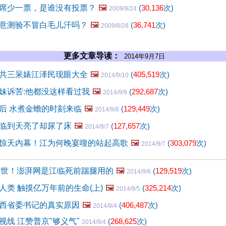
席少一票，是谁没有投票？
🖼️
(
30,136
次)
2009/9/24
意测验不冒白毛儿汗吗？
🖼️
(
36,741
次)
2009/8/28
更多文章导读：
2014年9月7日
共三呆婊江泽民现眼大全
🖼️
(
405,519
次)
2014/9/10
妹诉苦:他都没这样看过我
🖼️
(
292,687
次)
2014/9/9
后 水煮金蟾的时刻来临
🖼️
(
129,449
次)
2014/9/8
临到天亮了却尿了床
🖼️
(
127,657
次)
2014/9/7
惊天内幕！江为何晚宴嗖的站起高歌
🖼️
(
303,079
次)
2014/9/7
惊世！澎湃网是江临死前踹腿用的
🖼️
(
129,519
次)
2014/9/6
人类 触摸亿万年前的生命(上)
🖼️
(
325,214
次)
2014/9/5
西省委书记的真实原因
🖼️
(
406,487
次)
2014/9/4
视线 江赞普京"够义气"
(
268,625
次)
2014/9/4