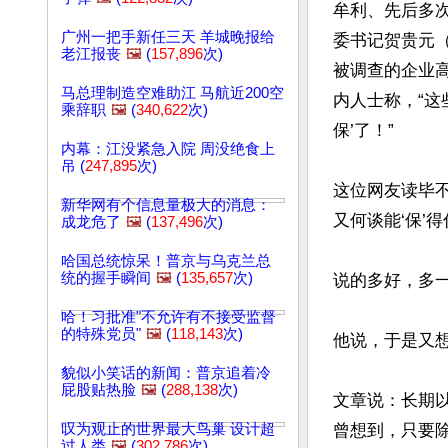
牟利、先后多
广州一把手新任三天 羊城晚报给
委书记贺贵元（
老江报丧
🖼️
(
157,896
次)
被调查的企业
马总理制造空难助江 马航近200空
内人士称，“这
乘辞职
🖼️
(
340,622
次)
保’了！”

内幕：江没紧急入院 周没绝食上
吊 (
247,895
次)
这位网友读毕不
新华网有个信息量极大的消息：
又何谈能‘保’得
成龙危了
🖼️
(
137,496
次)
哈国总统惊呆！普京与乌克兰总
统的握手瞬间
🖼️
(
135,657
次)
说的多好，多一
哈！习批准"不允许有不接受监督
的特殊党员"
🖼️
(
118,143
次)
他说，于是又想
貌似小笑话的新闻：普京追着冷
屁股贴热脸
🖼️
(
288,138
次)
文章说：长期
叹为观止的世界最大鸟巢 设计超
曾想到，只要除
过人类
🖼️
(
302,786
次)