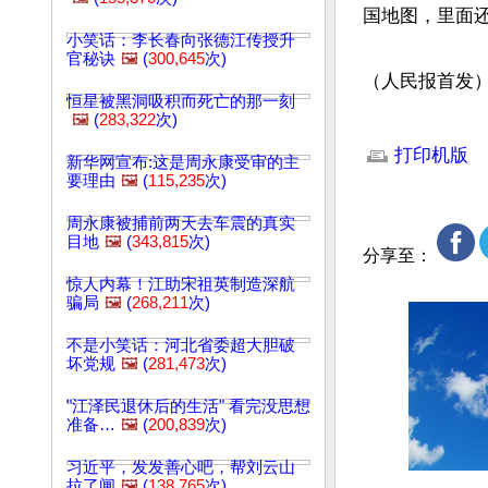
国地图，里面还
小笑话：李长春向张德江传授升
官秘诀
🖼️
(
300,645
次)
（人民报首发
恒星被黑洞吸积而死亡的那一刻
🖼️
(
283,322
次)
文章网址: http://w
打印机版
新华网宣布:这是周永康受审的主
要理由
🖼️
(
115,235
次)
周永康被捕前两天去车震的真实
目地
🖼️
(
343,815
次)
分享至：
惊人内幕！江助宋祖英制造深航
骗局
🖼️
(
268,211
次)
不是小笑话：河北省委超大胆破
坏党规
🖼️
(
281,473
次)
"江泽民退休后的生活" 看完没思想
准备…
🖼️
(
200,839
次)
习近平，发发善心吧，帮刘云山
拉了闸
🖼️
(
138,765
次)