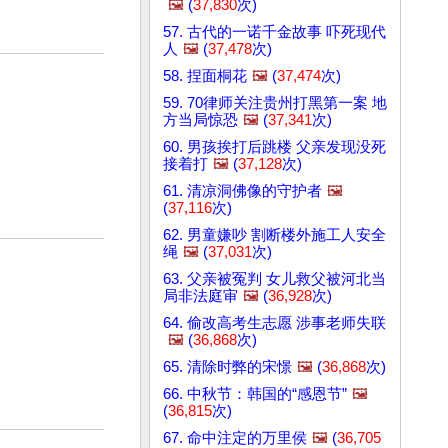
🖼️
(
37,830
次)
57. 古代的一诺千金故事 吓死现代
人
🖼️
(
37,478
次)
58. 捏面桐花
🖼️
(
37,474
次)
59. 70律师关注贵州打黑第一案 地
方当局惊恐
🖼️
(
37,341
次)
60. 男孩挨打后跳楼 父亲发现没死
接着打
🖼️
(
37,128
次)
61. 清凉洞佛像的守护者
🖼️
(
37,116
次)
62. 男童嫌吵 割断楼外施工人安全
绳
🖼️
(
37,031
次)
63. 父亲被冤判 女儿救父被河北当
局非法庭审
🖼️
(
36,928
次)
64. 偷改高考生志愿 涉事老师失联
🖼️
(
36,868
次)
65. 清除时弊的宋憬
🖼️
(
36,868
次)
66. 中秋节：韩国的“感恩节”
🖼️
(
36,815
次)
67. 命中注定的万里侯
🖼️
(
36,705