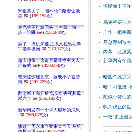
慢慢懂！习咋
宋祖英哭了，咱不能总陪着让她
笑
🖼️
(
169,158
次)
乌克兰要加入
秦光荣不打算回头 习空降上海一
广州一把手新
步一陷阱
🖼️
(
293,580
次)
马总理制造空
疯了！撞机未遂 江系又拉出毛新
宇婚事搅局
🖼️
(
170,777
次)
内幕：江没紧
超出想像！这奇景是造物主为人
新华网有个信
准备的
🖼️▶️
(
390,858
次)
哈国总统惊呆
曾庆红惊现北京…这老小子被游
街
🖼️
(
297,225
次)
哈！习批准"
翻老帐！高升后 曾庆红害死其母
貌似小笑话的
邓六金
🖼️
(
256,183
次)
叹为观止的世
新华网发布一个令人胆寒的消息
🖼️
(
369,878
次)
一枚"史上最
惨败！周永康立案审查当天 马航
撞机未遂
🖼️
(
140,534
次)