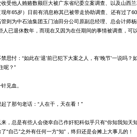
次收受他人贿赂数额巨大被广东省纪委立案调查、以及山西兰
现年65岁）日前有消息称其已被带走协助调查、还有过了6
高管则为中石油集团玉门油田分公司原副总经理、总会计师杨
些人已退休数年，而现在又因为在任期间的事情被调查，可以
禁思忖：“如此在‘退’前已犯下大案之人，有‘晚节’一说吗？如
住呢？”

针见血。 

起了那句老话：“人在干，天在看！” 

以来，总是有些人会侥幸自己作奸犯科似乎只有“你知我知天知
了“自己”之外有任何一方“知”，终归还是会摊上大事儿的！
