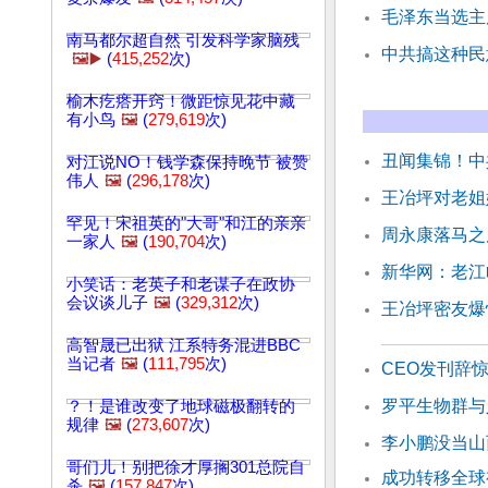
毛泽东当选主
南马都尔超自然 引发科学家脑残
中共搞这种民
🖼️▶️
(
415,252
次)
榆木疙瘩开窍！微距惊见花中藏
有小鸟
🖼️
(
279,619
次)
丑闻集锦！中
对江说NO！钱学森保持晚节 被赞
伟人
🖼️
(
296,178
次)
王冶坪对老姐
罕见！宋祖英的"大哥"和江的亲亲
周永康落马之
一家人
🖼️
(
190,704
次)
新华网：老江
小笑话：老英子和老谋子在政协
会议谈儿子
🖼️
(
329,312
次)
王冶坪密友爆
高智晟已出狱 江系特务混进BBC
当记者
🖼️
(
111,795
次)
CEO发刊辞
罗平生物群与
？！是谁改变了地球磁极翻转的
规律
🖼️
(
273,607
次)
李小鹏没当山
哥们儿！别把徐才厚搁301总院自
成功转移全球
杀
🖼️
(
157,847
次)