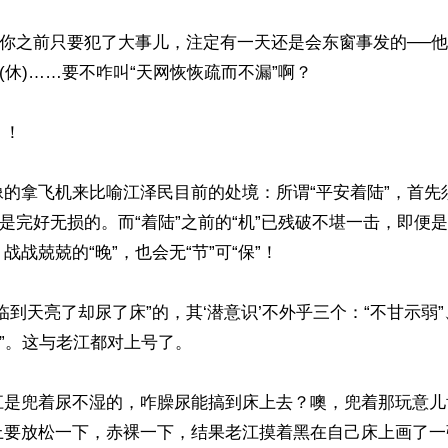
，你之前只要犯了大事儿，注定有一天还是会东窗事发的──他
(休)……要不咋叫“天网恢恢疏而不漏”啊？

！

的拿飞机来比喻江泽民目前的处境：所谓“平安着陆”，首先须
定是完好无损的。而“着陆”之前的“机”已残破不堪一击，即便是
战兢兢的“晚”，也会无“节”可“保”！

临到天亮了却尿了床”的，其‘潜意识’不外乎三个：“不甘示弱”
”。这与老江都对上号了。 

江是兜着尿不湿的，咋臊尿能搞到床上去？噢，兜着那玩意儿
上要放松一下，赤裸一下，结果老江摸着黑在自己床上画了一