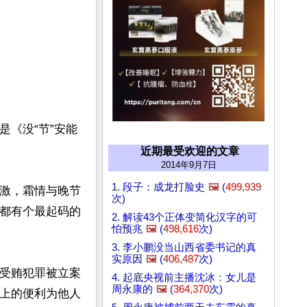
是《没“节”安能
近期最受欢迎的文章
2014年9月7日
1. 段子：成龙打脸史
🖼️
(
499,939
争激，霜情与晚节
次)
看都有个最起码的
2. 解读43个正体变简化汉字的可
怕预兆
🖼️
(
498,616
次)
3. 李小鹏没当山西省委书记的真
实原因
🖼️
(
406,487
次)
嫌受贿犯罪被立案
4. 起底央视前主播沈冰：女儿是
周永康的
🖼️
(
364,370
次)
务上的便利为他人