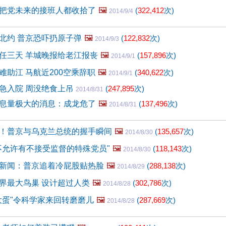
把党未来的接班人都收拾了
🖼️
(
322,412
次)
2014/9/4
北约 普京恐吓扔原子弹
🖼️
(
122,832
次)
2014/9/3
任三天 羊城晚报给老江报丧
🖼️
(
157,896
次)
2014/9/1
难助江 马航近200空乘辞职
🖼️
(
340,622
次)
2014/9/1
急入院 周没绝食上吊
(
247,895
次)
2014/8/31
息量极大的消息：成龙危了
🖼️
(
137,496
次)
2014/8/31
！普京与乌克兰总统的握手瞬间
🖼️
(
135,657
次)
2014/8/30
不允许有不接受监督的特殊党员"
🖼️
(
118,143
次)
2014/8/30
新闻：普京追着冷屁股贴热脸
🖼️
(
288,138
次)
2014/8/29
界最大鸟巢 设计超过人类
🖼️
(
302,786
次)
2014/8/28
大蛋"令科学家来回转磨磨儿
🖼️
(
287,669
次)
2014/8/28