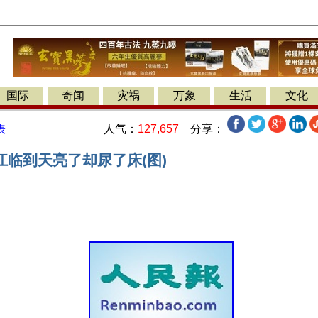
国际
奇闻
灾祸
万象
生活
文化
人气：
127,657
分享：
表
江临到天亮了却尿了床(图)