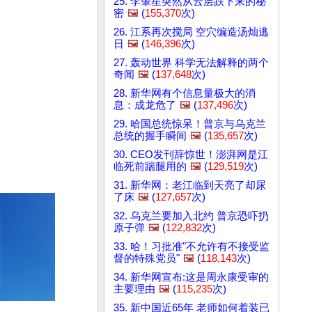
25. 李肇星突然从云层跌下来的秘
密
🖼️
(
155,370
次)
26. 江系再次搅局 空穴编造汤灿逃
日
🖼️
(
146,396
次)
27. 轰动世界 科学无法解释的两个
奇闻
🖼️
(
137,648
次)
28. 新华网有个信息量极大的消
息：成龙危了
🖼️
(
137,496
次)
29. 哈国总统惊呆！普京与乌克兰
总统的握手瞬间
🖼️
(
135,657
次)
30. CEO发刊辞惊世！澎湃网是江
临死前踹腿用的
🖼️
(
129,519
次)
31. 新华网：老江临到天亮了却尿
了床
🖼️
(
127,657
次)
32. 乌克兰要加入北约 普京恐吓扔
原子弹
🖼️
(
122,832
次)
33. 哈！习批准"不允许有不接受监
督的特殊党员"
🖼️
(
118,143
次)
34. 新华网宣布:这是周永康受审的
主要理由
🖼️
(
115,235
次)
35. 新中国近65年 老师如何着装已