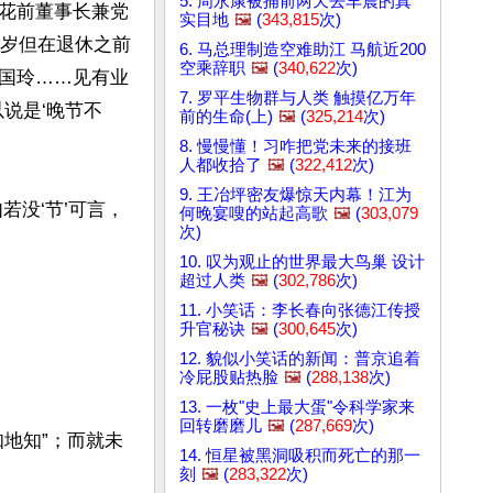
5. 周永康被捕前两天去车震的真
花前董事长兼党
实目地
🖼️
(
343,815
次)
0岁但在退休之前
6. 马总理制造空难助江 马航近200
空乘辞职
🖼️
(
340,622
次)
国玲……见有业
7. 罗平生物群与人类 触摸亿万年
说是‘晚节不
前的生命(上)
🖼️
(
325,214
次)
8. 慢慢懂！习咋把党未来的接班
人都收拾了
🖼️
(
322,412
次)
9. 王冶坪密友爆惊天内幕！江为
若没‘节’可言，
何晚宴嗖的站起高歌
🖼️
(
303,079
次)
10. 叹为观止的世界最大鸟巢 设计
超过人类
🖼️
(
302,786
次)
11. 小笑话：李长春向张德江传授
升官秘诀
🖼️
(
300,645
次)
12. 貌似小笑话的新闻：普京追着
冷屁股贴热脸
🖼️
(
288,138
次)
13. 一枚"史上最大蛋"令科学家来
回转磨磨儿
🖼️
(
287,669
次)
地知”；而就未
14. 恒星被黑洞吸积而死亡的那一
刻
🖼️
(
283,322
次)