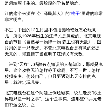
是癞蛤蟆托生的。癞蛤蟆的学名是蟾蜍。
江的这个来源在《江泽民其人》的“
楔子
”里讲的非常
非常明白。
不过，中国的12生肖里不包括癞蛤蟆这恶心玩意
儿，所以1926年出生的江泽民是属虎的。北京电视
台的节目《自然界一物降一物 霸主也有天敌》，图
片用的是一只老虎。不管北京电视台是有意的还是
无意的，却直接了当点明了江泽民有天敌。
一讲到“天敌”，稍微有点知识的人都知道，那就是克
星。这个动物无论怎样称王称霸、不可一世，怎样
狡猾多变、伪装自己，但只要遇到老天安排的克
星，就注定玩儿完。
北京电视台在这个问题上倒还诚实，说江老虎“称王
称霸只是一时之事”。这个是事实。连那些中共元老
们都这么说。△