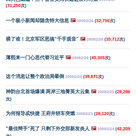
(
31,250
次)
一个极小新闻却隐含特大信息
🖼️
(
32,756
次)
2009/2/26
裸了谁！北京军区恶搞“千手观音”
🖼️
(
35,712
次)
2009/2/26
薄熙来一门心思代替习近平
🖼️
(
45,305
次)
2009/2/26
这个消息让整个政治局晕倒
(
39,871
次)
2009/2/25
神韵台北首场爆满 两岸三地菁英大云集
🖼️
(
29,286
2009/2/25
次)
为何报导忒快捷 王府井轿车突燃
(
28,120
次)
2009/2/25
"最佳辩手"死了 只剩下外交部新发炎人
🖼️
(
42,209
2009/2/24