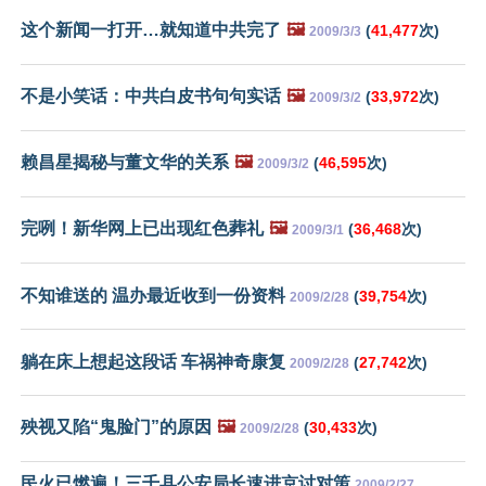
这个新闻一打开…就知道中共完了
🖼️
(
41,477
次)
2009/3/3
不是小笑话：中共白皮书句句实话
🖼️
(
33,972
次)
2009/3/2
赖昌星揭秘与董文华的关系
🖼️
(
46,595
次)
2009/3/2
完咧！新华网上已出现红色葬礼
🖼️
(
36,468
次)
2009/3/1
不知谁送的 温办最近收到一份资料
(
39,754
次)
2009/2/28
躺在床上想起这段话 车祸神奇康复
(
27,742
次)
2009/2/28
殃视又陷“鬼脸门”的原因
🖼️
(
30,433
次)
2009/2/28
民火已燃遍！三千县公安局长速进京讨对策
2009/2/27