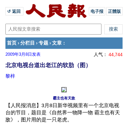
↺ 返回 
电子报
正體版
首页
分栏目
专题
文章
›
›
›
：
2009年3月8日
发表
人气：
44,744
北京电视台道出老江的软肋（图）
黎梓
霸主也有天敌
【人民报消息】3月8日新华视频里有一个北京电视
台的节目，题目是《自然界一物降一物 霸主也有天
敌》，图片用的是一只老虎。