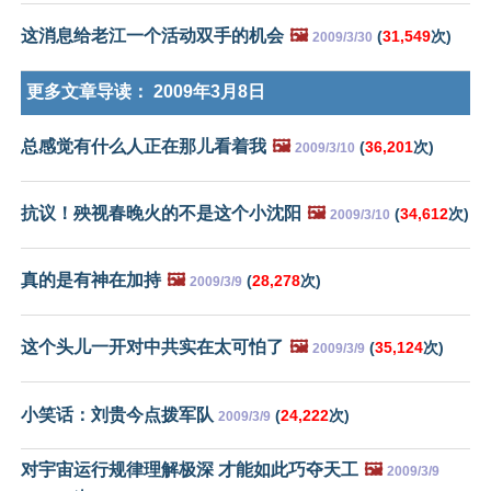
这消息给老江一个活动双手的机会
🖼️
(
31,549
次)
2009/3/30
更多文章导读：
2009年3月8日
总感觉有什么人正在那儿看着我
🖼️
(
36,201
次)
2009/3/10
抗议！殃视春晚火的不是这个小沈阳
🖼️
(
34,612
次)
2009/3/10
真的是有神在加持
🖼️
(
28,278
次)
2009/3/9
这个头儿一开对中共实在太可怕了
🖼️
(
35,124
次)
2009/3/9
小笑话：刘贵今点拨军队
(
24,222
次)
2009/3/9
对宇宙运行规律理解极深 才能如此巧夺天工
🖼️
2009/3/9