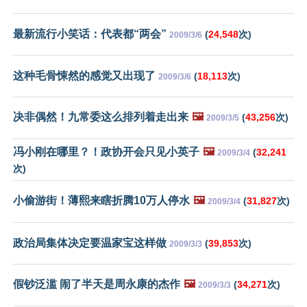
最新流行小笑话：代表都“两会”
(
24,548
次)
2009/3/6
这种毛骨悚然的感觉又出现了
(
18,113
次)
2009/3/6
决非偶然！九常委这么排列着走出来
🖼️
(
43,256
次)
2009/3/5
冯小刚在哪里？！政协开会只见小英子
🖼️
(
32,241
2009/3/4
次)
小偷游街！薄熙来瞎折腾10万人停水
🖼️
(
31,827
次)
2009/3/4
政治局集体决定要温家宝这样做
(
39,853
次)
2009/3/3
假钞泛滥 闹了半天是周永康的杰作
🖼️
(
34,271
次)
2009/3/3