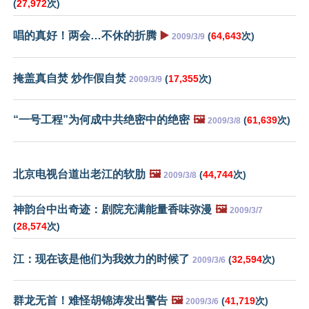
(
27,972
次)
唱的真好！两会…不休的折腾
▶️
(
64,643
次)
2009/3/9
掩盖真自焚 炒作假自焚
(
17,355
次)
2009/3/9
“一号工程”为何成中共绝密中的绝密
🖼️
(
61,639
次)
2009/3/8
北京电视台道出老江的软肋
🖼️
(
44,744
次)
2009/3/8
神韵台中出奇迹：剧院充满能量香味弥漫
🖼️
2009/3/7
(
28,574
次)
江：现在该是他们为我效力的时候了
(
32,594
次)
2009/3/6
群龙无首！难怪胡锦涛发出警告
🖼️
(
41,719
次)
2009/3/6