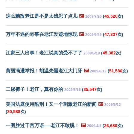
这么糟改老江是不是太残忍了点儿
🖼️
(
45,520
次)
2009/7/26
万年不遇的奇事在老江发迹地惊现
🖼️
(
47,337
次)
2009/6/29
江家三人出事！老江说真的受不了了
(
45,382
次)
2009/6/18
黄丽满遭举报！胡温先砸老江大门牙
🖼️
(
51,586
次)
2009/6/12
二尿裤子！老江，真有你的
(
35,547
次)
2009/5/15
美国法庭使用酷刑！又一个刺激老江的新闻
🖼️
2009/5/12
(
30,588
次)
一图胜过千言万语──老江不敢脱！
🖼️
(
26,686
次)
2009/4/3