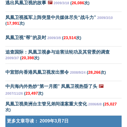
逃出凤凰卫视的故事
🖼️
(
26,086
次)
2009/3/18
凤凰卫视孤军上阵突显中共媒体尽失“战斗力”
2009/3/10
(
17,991
次)
凤凰卫视“帮”的及时
(
23,514
次)
2009/3/9
追查国际：凤凰卫视参与迫害法轮功及其背景的调查
(
20,398
次)
2009/3/7
中宣部向香港凤凰卫视发出禁令
(
28,266
次)
2008/9/24
中共海内外热炒“第一月图” 凤凰卫视热昏了头
🖼️
(
23,497
次)
2007/11/26
凤凰卫视美洲台主管兄弟间谍案重大变化
(
25,027
2006/6/8
次)
更多文章导读：
2009年3月7日