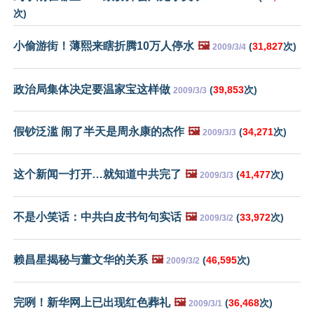
次)
小偷游街！薄熙来瞎折腾10万人停水
🖼️
(
31,827
次)
2009/3/4
政治局集体决定要温家宝这样做
(
39,853
次)
2009/3/3
假钞泛滥 闹了半天是周永康的杰作
🖼️
(
34,271
次)
2009/3/3
这个新闻一打开…就知道中共完了
🖼️
(
41,477
次)
2009/3/3
不是小笑话：中共白皮书句句实话
🖼️
(
33,972
次)
2009/3/2
赖昌星揭秘与董文华的关系
🖼️
(
46,595
次)
2009/3/2
完咧！新华网上已出现红色葬礼
🖼️
(
36,468
次)
2009/3/1