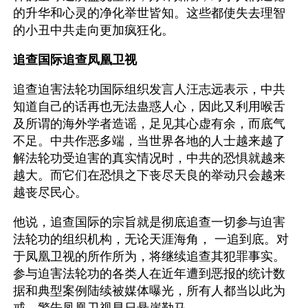
的升华和心灵的净化举世皆知。这些都使失去理智
的小丑中共走向更加疯狂化。
追查国际追查凤凰卫视
追查迫害法轮功国际组织发言人汪志远表示，中共
知道自己的话再也无法蛊惑人心，因此又利用喉舌
及所谓的海外学者造谣，足见其心虚有余，而底气
不足。中共作恶多端，当世界各地的人士越来越了
解法轮功受迫害的真实情况时，中共的恐惧就越来
越大。而它们在恐惧之下丧尽天良的举动只会越来
越丧尽民心。
他说，追查国际的宗旨就是彻底追查一切参与迫害
法轮功的组织机构，无论天涯海角， 一追到底。对
于凤凰卫视的所作所为，将继续追查其犯罪事实。
参与迫害法轮功的各类人在近年遭到恶报的统计数
据和典型案例陆续被媒体曝光，所有人都当以此为