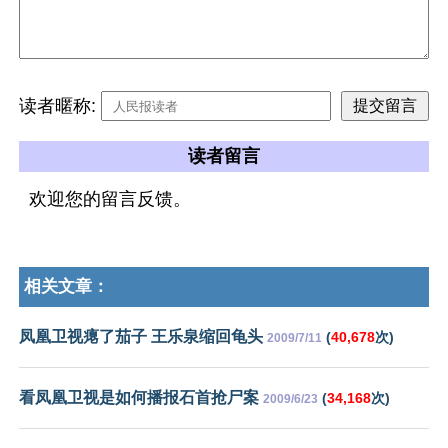
读者暱称:
读者留言
欢迎您的留言反馈。
相关文章：
凤凰卫视瘪了茄子 王乐泉缩回龟头
(
40,678
次)
2009/7/11
看凤凰卫视是如何播报石首抢尸案
(
34,168
次)
2009/6/23