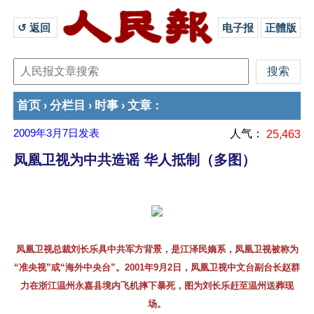
↺ 返回 
电子报
正體版
首页
分栏目
时事
文章
›
›
›
：
2009年3月7日
发表
人气：
25,463
凤凰卫视为中共造谣 华人抵制（多图）
凤凰卫视总裁刘长乐具中共军方背景，是江泽民嫡系，凤凰卫视被称为
“准央视”或“海外中央台”。2001年9月2日，凤凰卫视中文台副台长赵群
力在浙江温州永嘉县境内飞机摔下暴死，图为刘长乐赶至温州送葬现
场。