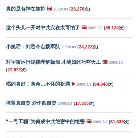
真的是有神在加持
🖼️
(
28,278
次)
2009/3/9
这个头儿一开对中共实在太可怕了
🖼️
(
35,124
次)
2009/3/9
小笑话：刘贵今点拨军队
(
24,222
次)
2009/3/9
对宇宙运行规律理解极深 才能如此巧夺天工
🖼️
2009/3/9
(
27,972
次)
唱的真好！两会…不休的折腾
▶️
(
64,643
次)
2009/3/9
掩盖真自焚 炒作假自焚
(
17,355
次)
2009/3/9
“一号工程”为何成中共绝密中的绝密
🖼️
(
61,639
次)
2009/3/8