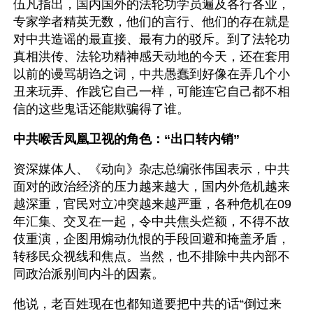
伍凡指出，国内国外的法轮功学员遍及各行各业，
专家学者精英无数，他们的言行、他们的存在就是
对中共造谣的最直接、最有力的驳斥。到了法轮功
真相洪传、法轮功精神感天动地的今天，还在套用
以前的谩骂胡诌之词，中共愚蠢到好像在弄几个小
丑来玩弄、作践它自己一样，可能连它自己都不相
信的这些鬼话还能欺骗得了谁。
中共喉舌凤凰卫视的角色：“出口转内销”
资深媒体人、《动向》杂志总编张伟国表示，中共
面对的政治经济的压力越来越大，国内外危机越来
越深重，官民对立冲突越来越严重，各种危机在09
年汇集、交叉在一起，令中共焦头烂额，不得不故
伎重演，企图用煽动仇恨的手段回避和掩盖矛盾，
转移民众视线和焦点。当然，也不排除中共内部不
同政治派别间内斗的因素。
他说，老百姓现在也都知道要把中共的话“倒过来