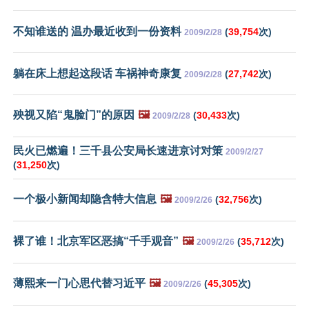
不知谁送的 温办最近收到一份资料
(
39,754
次)
2009/2/28
躺在床上想起这段话 车祸神奇康复
(
27,742
次)
2009/2/28
殃视又陷“鬼脸门”的原因
🖼️
(
30,433
次)
2009/2/28
民火已燃遍！三千县公安局长速进京讨对策
2009/2/27
(
31,250
次)
一个极小新闻却隐含特大信息
🖼️
(
32,756
次)
2009/2/26
裸了谁！北京军区恶搞“千手观音”
🖼️
(
35,712
次)
2009/2/26
薄熙来一门心思代替习近平
🖼️
(
45,305
次)
2009/2/26