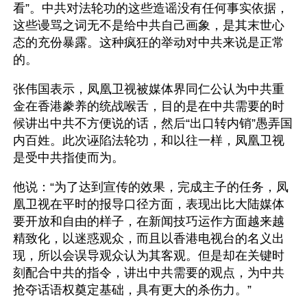
看”。中共对法轮功的这些造谣没有任何事实依据，
这些谩骂之词无不是给中共自己画象，是其末世心
态的充份暴露。这种疯狂的举动对中共来说是正常
的。
张伟国表示，凤凰卫视被媒体界同仁公认为中共重
金在香港豢养的统战喉舌，目的是在中共需要的时
候讲出中共不方便说的话，然后“出口转内销”愚弄国
内百姓。此次诬陷法轮功，和以往一样，凤凰卫视
是受中共指使而为。
他说：“为了达到宣传的效果，完成主子的任务，凤
凰卫视在平时的报导口径方面，表现出比大陆媒体
要开放和自由的样子，在新闻技巧运作方面越来越
精致化，以迷惑观众，而且以香港电视台的名义出
现，所以会误导观众认为其客观。但是却在关键时
刻配合中共的指令，讲出中共需要的观点，为中共
抢夺话语权奠定基础，具有更大的杀伤力。”