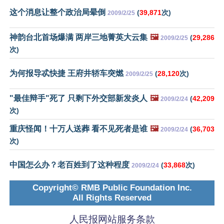
这个消息让整个政治局晕倒
(
39,871
次)
2009/2/25
神韵台北首场爆满 两岸三地菁英大云集
🖼️
(
29,286
2009/2/25
次)
为何报导忒快捷 王府井轿车突燃
(
28,120
次)
2009/2/25
"最佳辩手"死了 只剩下外交部新发炎人
🖼️
(
42,209
2009/2/24
次)
重庆怪闻！十万人送葬 看不见死者是谁
🖼️
(
36,703
2009/2/24
次)
中国怎么办？老百姓到了这种程度
(
33,868
次)
2009/2/24
Copyright© RMB Public Foundation Inc.
All Rights Reserved
人民报网站服务条款