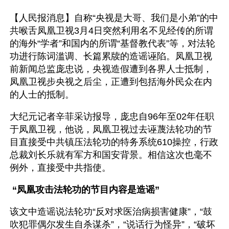
【人民报消息】自称“央视是大哥、我们是小弟”的中
共喉舌凤凰卫视3月4日突然利用名不见经传的所谓
的海外“学者”和国内的所谓“基督教代表”等，对法轮
功进行陈词滥调、长篇累牍的造谣诬陷。凤凰卫视
前新闻总监庞忠说，央视造假遭到各界人士抵制，
凤凰卫视步央视之后尘，正遭到包括海外民众在内
的人士的抵制。
大纪元记者辛菲采访报导，庞忠自96年至02年任职
于凤凰卫视，他说，凤凰卫视过去诬蔑法轮功的节
目直接受中共镇压法轮功的特务系统610操控，行政
总裁刘长乐就有军方和国安背景。相信这次也毫不
例外，直接受中共指使。
 “凤凰攻击法轮功的节目内容是造谣”
该文中造谣说法轮功“反对求医治病损害健康”，“鼓
吹犯罪偶尔发生自杀谋杀”，“说话行为怪异”，“破坏