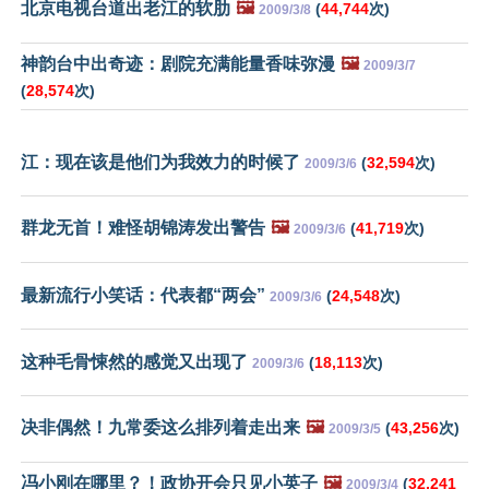
北京电视台道出老江的软肋
🖼️
(
44,744
次)
2009/3/8
神韵台中出奇迹：剧院充满能量香味弥漫
🖼️
2009/3/7
(
28,574
次)
江：现在该是他们为我效力的时候了
(
32,594
次)
2009/3/6
群龙无首！难怪胡锦涛发出警告
🖼️
(
41,719
次)
2009/3/6
最新流行小笑话：代表都“两会”
(
24,548
次)
2009/3/6
这种毛骨悚然的感觉又出现了
(
18,113
次)
2009/3/6
决非偶然！九常委这么排列着走出来
🖼️
(
43,256
次)
2009/3/5
冯小刚在哪里？！政协开会只见小英子
🖼️
(
32,241
2009/3/4