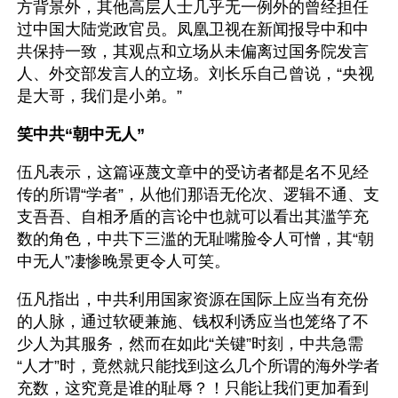
方背景外，其他高层人士几乎无一例外的曾经担任
过中国大陆党政官员。凤凰卫视在新闻报导中和中
共保持一致，其观点和立场从未偏离过国务院发言
人、外交部发言人的立场。刘长乐自己曾说，“央视
是大哥，我们是小弟。”
笑中共“朝中无人”
伍凡表示，这篇诬蔑文章中的受访者都是名不见经
传的所谓“学者”，从他们那语无伦次、逻辑不通、支
支吾吾、自相矛盾的言论中也就可以看出其滥竽充
数的角色，中共下三滥的无耻嘴脸令人可憎，其“朝
中无人”凄惨晚景更令人可笑。
伍凡指出，中共利用国家资源在国际上应当有充份
的人脉，通过软硬兼施、钱权利诱应当也笼络了不
少人为其服务，然而在如此“关键”时刻，中共急需
“人才”时，竟然就只能找到这么几个所谓的海外学者
充数，这究竟是谁的耻辱？！只能让我们更加看到