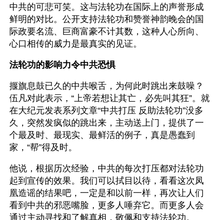
中共的可悲可笑。这与法轮功在国际上的声誉形成
鲜明的对比。公开支持法轮功和赞誉神韵晚会的国
际政要名流、巨商富豪不计其数，这种人心所向、
心口相传的威力是最真实的见证。
法轮功的影响力令中共恐惧
揠旗息鼓已久的中共喉舌，为何此时跳出来鼓噪？
伍凡对此表示，“上帝若想让其亡，必先叫其狂”。就
在大纪元发表系列文章“中共打压 反助法轮功”没多
久，突然发疯似的跳出来，主动送上门，提供了一
个最及时、最现实、最鲜活的例子，真是愚蠢到
家，“帮”得及时。
他说，根据历次经验，中共的每次打压都对法轮功
起到宣传的效果。我们可以拭目以待，看看这次凤
凰造谣的结果吧，一定是和以前一样，再次让人们
看到中共的邪恶嘴脸，更多人唾弃它。而更多人会
通过主动寻找和了解真相，敬佩和支持法轮功。