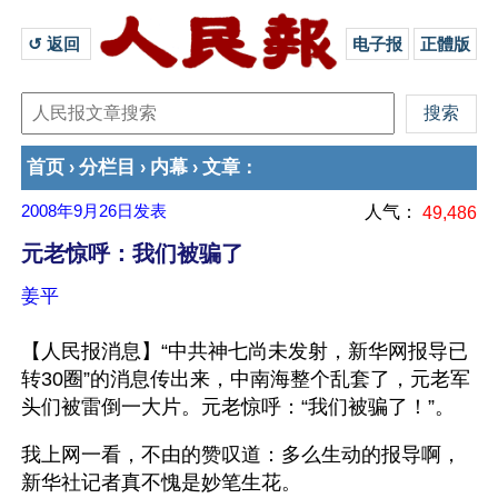
↺ 返回 
电子报
正體版
首页
分栏目
内幕
文章
›
›
›
：
2008年9月26日
发表
人气：
49,486
元老惊呼：我们被骗了
姜平
【人民报消息】“中共神七尚未发射，新华网报导已
转30圈”的消息传出来，中南海整个乱套了，元老军
头们被雷倒一大片。元老惊呼：“我们被骗了！”。
我上网一看，不由的赞叹道：多么生动的报导啊，
新华社记者真不愧是妙笔生花。