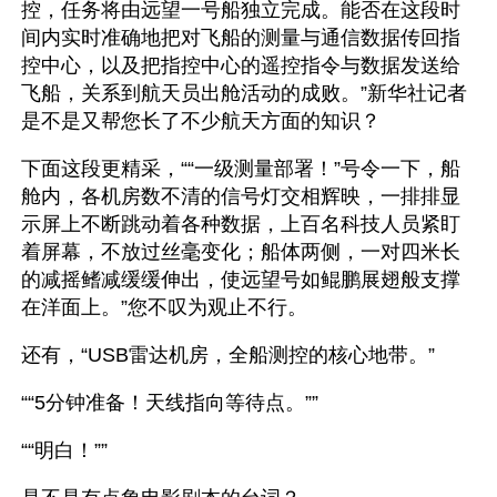
控，任务将由远望一号船独立完成。能否在这段时
间内实时准确地把对飞船的测量与通信数据传回指
控中心，以及把指控中心的遥控指令与数据发送给
飞船，关系到航天员出舱活动的成败。”新华社记者
是不是又帮您长了不少航天方面的知识？
下面这段更精采，““一级测量部署！”号令一下，船
舱内，各机房数不清的信号灯交相辉映，一排排显
示屏上不断跳动着各种数据，上百名科技人员紧盯
着屏幕，不放过丝毫变化；船体两侧，一对四米长
的减摇鳍减缓缓伸出，使远望号如鲲鹏展翅般支撑
在洋面上。”您不叹为观止不行。
还有，“USB雷达机房，全船测控的核心地带。”
““5分钟准备！天线指向等待点。””
““明白！””