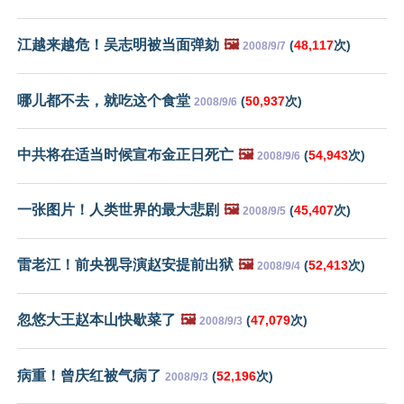
江越来越危！吴志明被当面弹劾
🖼️
(
48,117
次)
2008/9/7
哪儿都不去，就吃这个食堂
(
50,937
次)
2008/9/6
中共将在适当时候宣布金正日死亡
🖼️
(
54,943
次)
2008/9/6
一张图片！人类世界的最大悲剧
🖼️
(
45,407
次)
2008/9/5
雷老江！前央视导演赵安提前出狱
🖼️
(
52,413
次)
2008/9/4
忽悠大王赵本山快歇菜了
🖼️
(
47,079
次)
2008/9/3
病重！曾庆红被气病了
(
52,196
次)
2008/9/3