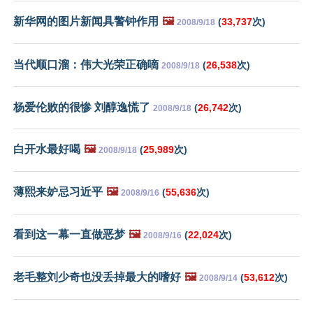
新华网的图片新闻具警钟作用
🖼️
(
33,737
次)
2008/9/18
当代顺口溜：伟大光荣正确嘀
(
26,538
次)
2008/9/18
杨爱伦败的很惨 刘醇逸慌了
(
26,742
次)
2008/9/18
白开水最好喝
🖼️
(
25,989
次)
2008/9/18
薄熙来妒忌习近平
🖼️
(
55,636
次)
2008/9/16
看到这一幕一直做恶梦
🖼️
(
22,024
次)
2008/9/16
老毛整刘少奇也没丢掉最大的嗜好
🖼️
(
53,612
次)
2008/9/14