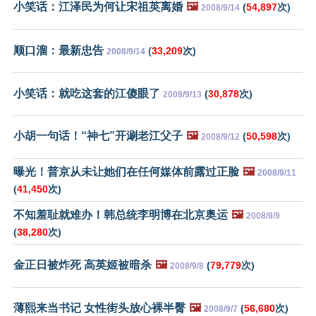
小笑话：江泽民为何让宋祖英离婚
🖼️
(
54,897
次)
2008/9/14
顺口溜：最新忠告
(
33,209
次)
2008/9/14
小笑话：就吃这套的江傻眼了
(
30,878
次)
2008/9/13
小胡一句话！“神七”开涮老江父子
🖼️
(
50,598
次)
2008/9/12
曝光！普京从未让她们在任何媒体前露过正脸
🖼️
2008/9/11
(
41,450
次)
不知羞耻就难办！韩总统李明博在北京奥运
🖼️
2008/9/9
(
38,280
次)
金正日被炸死 高英姬被暗杀
🖼️
(
79,779
次)
2008/9/8
薄熙来当书记 女性街头放心裸半臀
🖼️
(
56,680
次)
2008/9/7