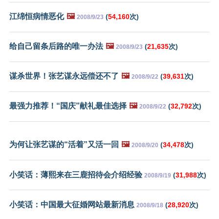
江绵恒病情恶化
🖼️
(
54,160
次)
2008/9/23
给自己留条后路的唯一办法
🖼️
(
21,635
次)
2008/9/23
谋杀世界！张艺谋永远偿还不了
🖼️
(
39,631
次)
2008/9/22
最强力推荐！“国庆”献礼最佳选择
🖼️
(
32,792
次)
2008/9/22
为何让张艺谋的“活着”又活一回
🖼️
(
34,478
次)
2008/9/20
小笑话：薄熙来在三鹿招待会介绍经验
(
31,988
次)
2008/9/19
小笑话：中国最大征婚网站最新消息
(
28,920
次)
2008/9/18