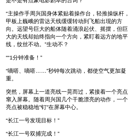
是不是有点象电影剧本的台词？
“主操作手周兴国身体紧贴着操作台，轻推操纵杆，
甲板上巍峨的雷达天线缓缓转动到飞船出现的方
向。远望号巨大的船体随着涌浪起伏、摇摆，但巨
大的天线却始终指向一个方向，紧盯着远方的地平
线，纹丝不动。”生动不？
““1分钟准备！”
“嘀嗒、嘀嗒……”秒钟每次跳动，都使空气更加凝
重。
突然，屏幕上一道亮线一晃而过，紧接着一个亮点
窜入屏幕。随着周兴国几个干脆漂亮的动作，一个
亮点被稳稳地"钉"在屏幕中心。
“长江一号发现目标！”
“长江一号双捕完成！”