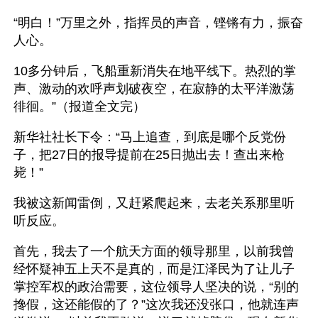
“明白！”万里之外，指挥员的声音，铿锵有力，振奋
人心。
10多分钟后，飞船重新消失在地平线下。热烈的掌
声、激动的欢呼声划破夜空，在寂静的太平洋激荡
徘徊。”（报道全文完） 
新华社社长下令：“马上追查，到底是哪个反党份
子，把27日的报导提前在25日抛出去！查出来枪
毙！”
我被这新闻雷倒，又赶紧爬起来，去老关系那里听
听反应。
首先，我去了一个航天方面的领导那里，以前我曾
经怀疑神五上天不是真的，而是江泽民为了让儿子
掌控军权的政治需要，这位领导人坚决的说，“别的
搀假，这还能假的了？”这次我还没张口，他就连声