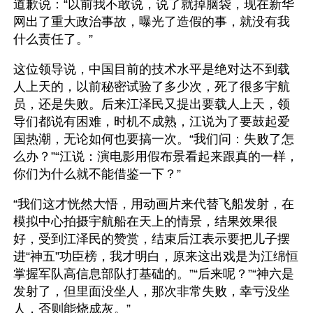
道歉说：“以前我不敢说，说了就掉脑袋，现在新华
网出了重大政治事故，曝光了造假的事，就没有我
什么责任了。”
这位领导说，中国目前的技术水平是绝对达不到载
人上天的，以前秘密试验了多少次，死了很多宇航
员，还是失败。后来江泽民又提出要载人上天，领
导们都说有困难，时机不成熟，江说为了要鼓起爱
国热潮，无论如何也要搞一次。“我们问：失败了怎
么办？”“江说：演电影用假布景看起来跟真的一样，
你们为什么就不能借鉴一下？”
“我们这才恍然大悟，用动画片来代替飞船发射，在
模拟中心拍摄宇航船在天上的情景，结果效果很
好，受到江泽民的赞赏，结束后江表示要把儿子摆
进“神五”功臣榜，我才明白，原来这出戏是为江绵恒
掌握军队高信息部队打基础的。”“后来呢？”“神六是
发射了，但里面没坐人，那次非常失败，幸亏没坐
人，否则能烧成灰。”