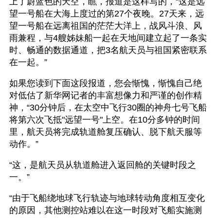
上了蔚蓝色的天空，瞧，报道是这样写的，“这是远
望一号船在大海上度过的第27个夜晚。27天来，远
望一号船在远离祖国的茫茫大洋上，战风斗浪、风
雨兼程，与4艘姊妹船一起在天地间建立起了一条实
时、畅通的数据通道，把3名航天员与祖国紧密联系
在一起。”
如果您读到下面这段报道，您会惭愧，惭愧自己绝
对低估了新华网记者的丰富想像力和严谨的创作精
神，“30分钟后，在太空中飞行30圈的神舟七号飞船
将第六次飞抵"远望一号"上空。在10分多钟的时间
里，航天员将完成轨道舱复压确认、脱下航天服等
动作。”
“这，是航天员从轨道舱进入返回舱的关键时段之
一。”
“由于飞船绕地球飞行轨迹与地球转动角度相互变化
的原因，其他测控站难以在这一时段对飞船实施测