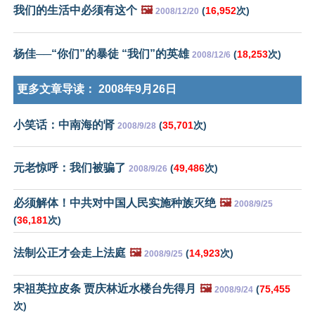
我们的生活中必须有这个
🖼️
(
16,952
次)
2008/12/20
杨佳──“你们”的暴徒 “我们”的英雄
(
18,253
次)
2008/12/6
更多文章导读：
2008年9月26日
小笑话：中南海的肾
(
35,701
次)
2008/9/28
元老惊呼：我们被骗了
(
49,486
次)
2008/9/26
必须解体！中共对中国人民实施种族灭绝
🖼️
2008/9/25
(
36,181
次)
法制公正才会走上法庭
🖼️
(
14,923
次)
2008/9/25
宋祖英拉皮条 贾庆林近水楼台先得月
🖼️
(
75,455
2008/9/24
次)