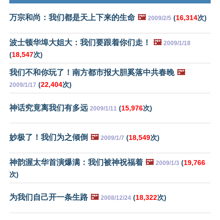
万宗和尚：我们都是天上下来的生命
🖼️
(
16,314
次)
2009/2/5
波士顿华埠大姐大：我们要跟着你们走！
🖼️
2009/1/18
(
18,547
次)
我们不和你玩了！南方都市报大胆奚落中共春晚
🖼️
(
22,404
次)
2009/1/17
神话究竟离我们有多远
(
15,976
次)
2009/1/11
妙极了！我们为之倾倒
🖼️
(
18,549
次)
2009/1/7
神韵渥太华首演爆满：我们被神祝福着
🖼️
(
19,766
2009/1/3
次)
为我们自己开一条生路
🖼️
(
18,322
次)
2008/12/24