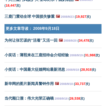
2008/9/25
(
18,447
次)
三鹿门震动全球 中国损失惨重
🖼️
(
19,927
次)
2008/9/23
更多文章导读：
2008年9月18日
为何让张艺谋的“活着”又活一回
🖼️
(
34,478
次)
2008/9/20
小笑话：薄熙来在三鹿招待会介绍经验
(
31,988
次)
2008/9/19
小笑话：中国最大征婚网站最新消息
(
28,919
次)
2008/9/18
新华网的图片新闻具警钟作用
🖼️
(
33,737
次)
2008/9/18
当代顺口溜：伟大光荣正确嘀
(
26,538
次)
2008/9/18