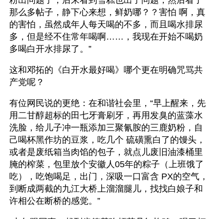
那么多帖子，静下心来想，鲜奶哪？？害怕 啊，真
的害怕，虽然成年人每天喝的不多，而且喝水排尿
多，但是经不住常年喝啊……，我现在开始不喝奶
多喝白开水排尿了。”
这和邓拓的《白开水最好喝》哪个更在明确咒骂共
产党呢？
有位网民说的更绝：在和谐社会里，“早上醒来，先
用二甘醇超标的田七牙膏刷牙，再用发臭的蓝藻水
洗脸，给儿子冲一瓶添加三聚氰胺的三鹿奶粉，自
己喝杯黑作坊的豆浆，吃几个 硫磺熏白了的馒头，
或者是废纸箱当肉馅的包子，就点儿废旧油漆桶里
腌的榨菜，包里放个安徽人05年的粽子（上班饿了
吃），吃饱喝足，出门，深吸一口富含 PX的空气，
到断成两截的九江大桥上溜溜腿儿，找找白娘子和
许相公在断桥的感觉。”