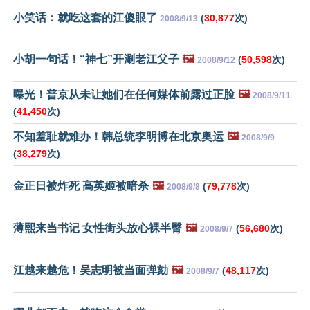
小笑话：就吃这套的江傻眼了
(
30,877
次)
2008/9/13
小胡一句话！“神七”开涮老江父子
🖼️
(
50,598
次)
2008/9/12
曝光！普京从未让她们在任何媒体前露过正脸
🖼️
2008/9/11
(
41,450
次)
不知羞耻就难办！韩总统李明博在北京奥运
🖼️
2008/9/9
(
38,279
次)
金正日被炸死 高英姬被暗杀
🖼️
(
79,778
次)
2008/9/8
薄熙来当书记 女性街头放心裸半臀
🖼️
(
56,680
次)
2008/9/7
江越来越危！吴志明被当面弹劾
🖼️
(
48,117
次)
2008/9/7