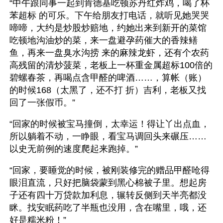
“中午跟同事一起到肯德基吃顿苏丹红炸鸡，喝了杯
苯超标 的可乐。下午给朋友打电话，就听见她哭哭
啼啼，大约是炒股炒赔地，约她出来到新开的菜馆
吃顿地沟油炒的菜，来一盘避孕药催大的香辣鳝
鱼，再来一盘臭水沟捞 来的麻辣龙虾，还有个农药
高残留的清炒菠菜，老板上一杯重金属超标100倍的
碧螺春茶，再喝点含甲醛的啤酒……，算帐（账）
的时候168（太黑了，还不打 折）吉利，老板又找
回了一张假币。”
“回家的时候被宝马撞倒，太幸运！得让丫出点血，
所以躺着不动，一睁眼，看宝马调回头来碾压……
以史无前例的速度爬起来跑掉。”
“回家，要睡觉的时候，被刚装修完的赠品甲醛呛得
眼泪直流，只好把脑袋蒙到黑心棉被子里。想起房
子还有四十万贷款加利息，辗转反侧到天半亮都没
眯。找安眠药吃了半瓶也没用，含在嘴里，哦，还
好是糯米粉！”