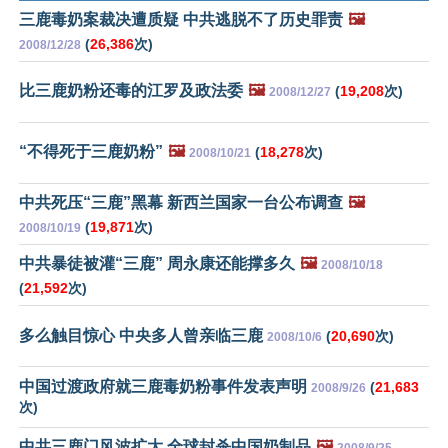
三鹿毒奶案裁决遭质疑 中共逃脱不了历史罪责
🖼️
(
26,386
次)
2008/12/28
比三鹿奶粉还毒的江罗及政法委
🖼️
(
19,208
次)
2008/12/27
“不得死于三鹿奶粉”
🖼️
(
18,278
次)
2008/10/21
中共死压“三鹿”黑幕 新西兰国家一台公布调查
🖼️
(
19,871
次)
2008/10/19
中共暴徒被灌“三鹿” 周永康还能撑多久
🖼️
2008/10/18
(
21,592
次)
多么触目惊心 中央多人曾亲临三鹿
(
20,690
次)
2008/10/6
中国过渡政府就三鹿毒奶粉事件发表声明
(
21,683
2008/9/26
次)
中共三鹿门风波扩大 全球封杀中国奶制品
🖼️