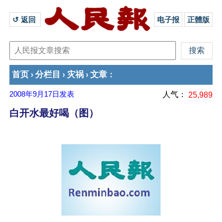
↺ 返回 
电子报
正體版
首页
分栏目
灾祸
文章
›
›
›
：
2008年9月17日
发表
人气：
25,989
白开水最好喝（图）