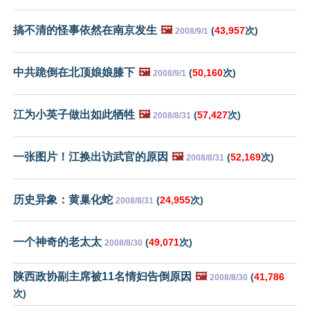
搞不清的怪事依然在南京发生
🖼️
(
43,957
次)
2008/9/1
中共跪倒在北顶娘娘膝下
🖼️
(
50,160
次)
2008/9/1
江为小英子做出如此牺牲
🖼️
(
57,427
次)
2008/8/31
一张图片！江换出访武官的原因
🖼️
(
52,169
次)
2008/8/31
历史异象：黄巢化蛇
(
24,955
次)
2008/8/31
一个神奇的老太太
(
49,071
次)
2008/8/30
陕西政协副主席被11名情妇告倒原因
🖼️
(
41,786
2008/8/30
次)