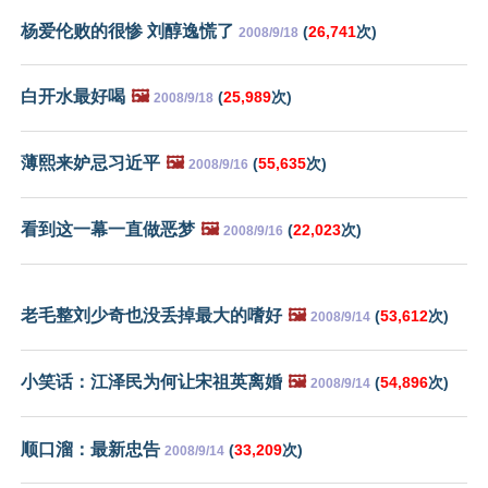
杨爱伦败的很惨 刘醇逸慌了
(
26,741
次)
2008/9/18
白开水最好喝
🖼️
(
25,989
次)
2008/9/18
薄熙来妒忌习近平
🖼️
(
55,635
次)
2008/9/16
看到这一幕一直做恶梦
🖼️
(
22,023
次)
2008/9/16
老毛整刘少奇也没丢掉最大的嗜好
🖼️
(
53,612
次)
2008/9/14
小笑话：江泽民为何让宋祖英离婚
🖼️
(
54,896
次)
2008/9/14
顺口溜：最新忠告
(
33,209
次)
2008/9/14