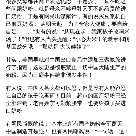
很多父母都在网上表达忧虑，不是孩子一直在吃这
些问题奶粉，就是母亲不够母乳又买不起昂贵的进
口奶粉。于是有网民出谋献计，有的说买豆浆机自
己磨豆奶喝：“从明天起，为了全家人健康，要自给
自足……。”也有的说：“从现在起，我家孩子改喝米
汤了！”但也有人当头提醒：“小心大米里的激素和转
基因成分哦。”“那就是‘大头娃娃了’”。
其实，美国早就对中国出口食品中添加三聚氰胺进
行了指责，这次更是彻底禁止一切中国大陆生产的
奶粉。因为三鹿事件绝非偶发事件！
有人说，中国人甚么都可以忍，但是没有人能容忍
让自己的孩子吃毒药！目前，超市的国产奶粉已经
全部滞销，老百姓宁可勒紧腰带，也要给孩子买进
口奶粉。
有网民感慨的说：“基本上所有国产奶粉全军覆灭，
中国制造真是强！”也有网民嘲讽说：“一句话，退十