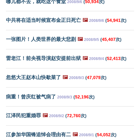
哪儿都不去，就吃这个食堂
(
50,934
次)
2008/9/6
中共将在适当时候宣布金正日死亡
🖼️
(
54,941
次)
2008/9/6
一张图片！人类世界的最大悲剧
🖼️
(
45,407
次)
2008/9/5
雷老江！前央视导演赵安提前出狱
🖼️
(
52,413
次)
2008/9/4
忽悠大王赵本山快歇菜了
🖼️
(
47,079
次)
2008/9/3
病重！曾庆红被气病了
(
52,196
次)
2008/9/3
江泽民犯重婚罪
🖼️
(
72,760
次)
2008/9/2
江参加华国锋追悼会理由有二
🖼️
(
54,052
次)
2008/9/1