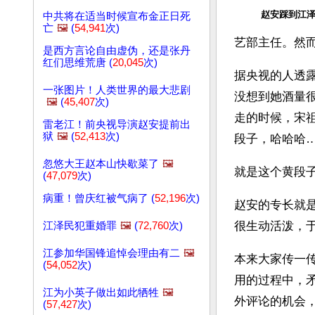
赵安踩到江
中共将在适当时候宣布金正日死
亡
🖼️
(
54,941
次)
艺部主任。然而
是西方言论自由虚伪，还是张丹
红们思维荒唐 (
20,045
次)
据央视的人透露
一张图片！人类世界的最大悲剧
没想到她酒量
🖼️
(
45,407
次)
走的时候，宋
雷老江！前央视导演赵安提前出
狱
🖼️
(
52,413
次)
段子，哈哈哈
忽悠大王赵本山快歇菜了
🖼️
就是这个黄段
(
47,079
次)
病重！曾庆红被气病了 (
52,196
次)
赵安的专长就
很生动活泼，
江泽民犯重婚罪
🖼️
(
72,760
次)
江参加华国锋追悼会理由有二
🖼️
本来大家传一传
(
54,052
次)
用的过程中，
江为小英子做出如此牺牲
🖼️
外评论的机会
(
57,427
次)