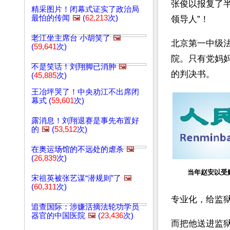
张俊以报复了
精采图片！闭幕式证实了政治局
最怕的传闻
🖼️
(
62,213
次)
领导人”！
老江坐主席台 小胡笑了
🖼️
北京第一中级
(
59,641
次)
院。只有党妈
不是笑话！刘翔脚已消肿
🖼️
的判决书。
(
45,885
次)
王冶坪哭了！中央劝江不出席闭
幕式 (
59,601
次)
露消息！刘翔退赛是事先布置好
的
🖼️
(
53,512
次)
在奥运场馆的不远处的虐杀
🖼️
(
26,839
次)
当年赵安以受
宋祖英被张艺谋“潜规则”了
🖼️
(
60,311
次)
专业化，给监
追查国际：涉嫌活摘法轮功学员
器官的中国医院
🖼️
(
23,436
次)
而把他送进监