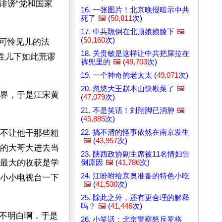
诽谤“党和国家
16. 一张图片！北京晚报暗示中共
死了
🖼️
(
50,811
次)
17. 中共跪倒在北顶娘娘膝下
🖼️
(
50,160
次)
可怜见儿的法
18. 关贵敏是这样让中共把屎拉在
性儿下如此荒谬
裤兜里的
🖼️
(
49,703
次)
19. 一个神奇的老太太 (
49,071
次)
20. 忽悠大王赵本山快歇菜了
🖼️
界，于是江宋黄
(
47,079
次)
21. 不是笑话！刘翔脚已消肿
🖼️
(
45,885
次)
22. 搞不清的怪事依然在南京发生
不让他干那些粗
🖼️
(
43,957
次)
的大哥大进去当
23. 陕西政协副主席被11名情妇告
最大的收获是学
倒原因
🖼️
(
41,786
次)
24. 江吩咐给京奥准备的特色小吃
小小电视台一下
🖼️
(
41,530
次)
25. 除此之外，还有更合理的解释
吗？
🖼️
(
41,446
次)
不明白啊，于是
26. 小笑话：北京警察怒斥罗格