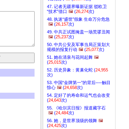
47. 记者无疆界曝新证据 驳欧卫
“技术”借口
🖼️
(
26,274
次)
48. 执迷“盛世”假象 生命万分危急
🖼️
(
26,157
次)
49. 中共正试图掩盖一场荒谬丑闻
🖼️
(
25,237
次)
50. 中共公安及军事当局正策划大
规模的报复行动
🖼️
(
25,077
次)
51. 她在清泉与花间起舞
🖼️
(
25,015
次)
52. 历史异象：黄巢化蛇 (
24,955
次)
53. 中国“金牌第一”的背后──触目
惊心
🖼️
(
24,658
次)
54. 定好了的寿命和运气也会改变
(
24,643
次)
55. 《哈尔滨日报》报道藏字石
🖼️
(
24,484
次)
56. 她，是世界顶级的领舞
🖼️
(
24,425
次)