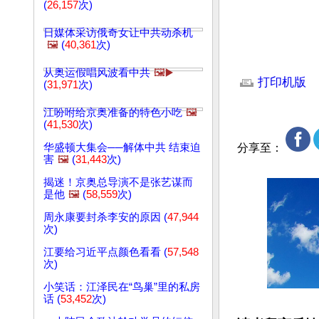
(
26,157
次)
日媒体采访俄奇女让中共动杀机
🖼️
(
40,361
次)
文章网址: http://w
从奥运假唱风波看中共
🖼️▶️
打印机版
(
31,971
次)
江吩咐给京奥准备的特色小吃
🖼️
(
41,530
次)
华盛顿大集会──解体中共 结束迫
分享至：
害
🖼️
(
31,443
次)
揭迷！京奥总导演不是张艺谋而
是他
🖼️
(
58,559
次)
周永康要封杀李安的原因 (
47,944
次)
江要给习近平点颜色看看 (
57,548
次)
小笑话：江泽民在“鸟巢”里的私房
话 (
53,452
次)