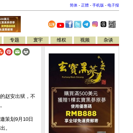
简体
-
正體
-
手机版
-
电子报
专题
寰宇
维权
视频
杂谈
的赵安出狱，不
。
策划9月10日
演出。