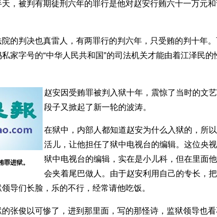
半天，被判有期徒刑六年的罪行是他对赵安行贿六十一万元和
法院的判决也真雷人，有两罪行的判六年，只受贿的判十年。
妈私家字号的“中华人民共和国”的司法机关才能由着江泽民的
赵安因受贿罪被判入狱十年，震惊了当时的文艺
段子又掀起了新一轮的波涛。
在狱中，内部人都知道赵安为什么入狱的，所以
活儿，让他担任了狱中电视台的编辑。这位央视
狱中电视台的编辑，实在是小儿科，但在里面他
贿罪进狱。
会夹着尾巴做人。由于赵安利用自己的专长，把
狱领导们长脸，乐的不行，经常请他吃饭。
狱的张俊以可惨了，进到那里面，写的那怪诗，监狱领导也看