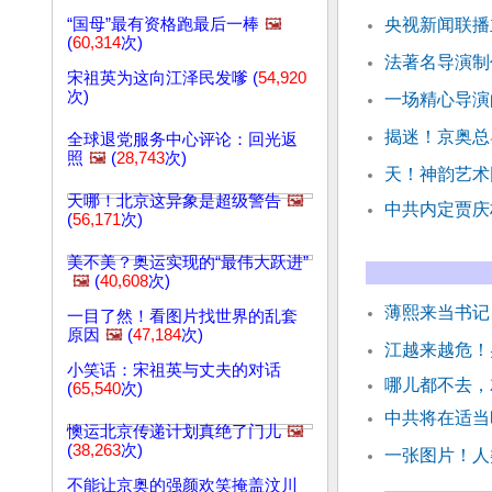
“国母”最有资格跑最后一棒
🖼️
央视新闻联播
(
60,314
次)
法著名导演制
宋祖英为这向江泽民发嗲 (
54,920
次)
一场精心导演的
揭迷！京奥总
全球退党服务中心评论：回光返
照
🖼️
(
28,743
次)
天！神韵艺术
天哪！北京这异象是超级警告
🖼️
中共内定贾庆
(
56,171
次)
美不美？奥运实现的“最伟大跃进”
🖼️
(
40,608
次)
薄熙来当书记
一目了然！看图片找世界的乱套
原因
🖼️
(
47,184
次)
江越来越危！
小笑话：宋祖英与丈夫的对话
哪儿都不去，
(
65,540
次)
中共将在适当
懊运北京传递计划真绝了门儿
🖼️
(
38,263
次)
一张图片！人
不能让京奥的强颜欢笑掩盖汶川