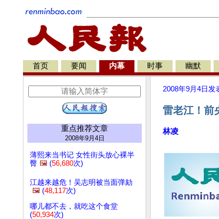
首页
要闻
内幕
时事
幽默
2008年9月4日
发
雷老江！前
重点推荐文章
林凌
2008年9月4日
薄熙来当书记 女性街头放心裸半
臀
🖼️
(
56,680
次)
江越来越危！吴志明被当面弹劾
🖼️
(
48,117
次)
哪儿都不去，就吃这个食堂
(
50,934
次)