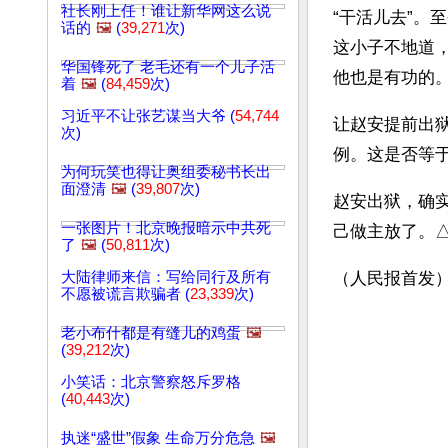
社长刚上任！谁让新华网这么说
“干活儿去”
话的
🖼️
(
39,271
次)
这小子不地道
华国锋死了 老毛还有一个儿子活
他也是有功的
着
🖼️
(
84,459
次)
习近平不让张艺谋当大爷 (
54,744
让赵安提前出
次)
例。这是否等于
为何玩笑也得让奥组委秘书长出
面澄清
🖼️
(
39,807
次)
赵安出狱，确
一张图片！北京晚报暗示中共死
己做主放了。
了
🖼️
(
50,811
次)
大陆律师来信：写给同行及所有
（人民报首发
不愿被谎言欺骗者 (
23,339
次)
老小布什都是有缝儿的鸡蛋
🖼️
(
39,212
次)
小笑话：北京警察怒斥罗格
(
40,443
次)
执迷“盛世”假象 生命万分危急
🖼️