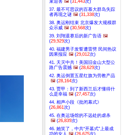
束迫害
🖼️
(
31,443
次)
37. 最不可思议的百慕大群岛失踪
者再现之谜
🖼️
(
31,338
次)
38. 奥运刚结束 北京爆发大规模群
众示威
🖼️
(
30,568
次)
39. 刘翔退赛后的新广告语
🖼️
(
29,929
次)
40. 福建男子发誓遭雷劈 民间热议
因果报应
🖼️
(
29,012
次)
41. 天灭中共！美国旧金山大型公
路广告震撼
🖼️
(
28,629
次)
42. 奥运倒置五星红旗为劳教产品
🖼️
(
28,164
次)
43. 贾甲：到了新西兰后才懂得什
么是幸福
🖼️
(
27,457
次)
44. 相声小段《批闭幕式》
(
26,861
次)
45. 在奥运场馆的不远处的虐杀
🖼️
(
26,839
次)
46. 她笑了，中共“开墓式”上最成
功的女人
🖼️
(
26,675
次)