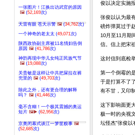
俊以决定实施
一张图片！江换出访武官的原因
🖼️
(
52,169
次)
张俊以认为最
天雷有眼 苍天示警
🖼️
(
34,762
次)
磅炸弹莫过于赵
一个神奇的老太太 (
49,071
次)
10月至11月
陕西政协副主席被11名情妇告倒
信。信上把宋
原因
🖼️
(
41,786
次)
神韵再现中华儿女纯正民族气节
这封信到底检
🖼️
(
19,088
次)
第一个倒霉的
关贵敏是这样让中共把屎拉在裤
兜里的
🖼️
(
49,703
次)
于是打算不了了
除此之外，还有更合理的解释
有不甘，又印
吗？
🖼️
(
41,446
次)
这下影响面更大
毫不含糊！一个极其震撼的奥运
短片
🖼️▶️
(
62,956
次)
极一时的央视文
坛怪杰”张俊以
京奥闭幕式谈江一箩筐糗事
🖼️
(
52,685
次)