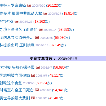
主持人罗京患癌
🖼️
(
26,122
次)
2008/9/10
作短片 揭露中共践踏人权
🖼️
(
18,814
次)
2008/8/27
“好”戏
🖼️
(
17,162
次)
2008/8/23
导演不是张艺谋而是他
🖼️
(
58,559
次)
2008/8/14
团的总导演原来是…
🖼️
(
55,090
次)
2008/5/25
林提前出局 王刚接班
(
37,549
次)
2008/3/13
更多文章导读：
2008年9月4日
 女性街头放心裸半臀
🖼️
(
56,680
次)
2008/9/7
吴志明被当面弹劾
🖼️
(
48,117
次)
2008/9/7
就吃这个食堂
(
50,934
次)
2008/9/6
时候宣布金正日死亡
🖼️
(
54,941
次)
2008/9/6
类世界的最大悲剧
🖼️
(
45,407
次)
2008/9/5