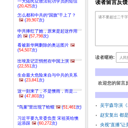
一大陆民众致法轮功学员的短信
读者留言反馈
(
20,425
次)
怎么都和中共的“国旗”干上了？
🖼️
(
39,907
次)
中共捧红了她，原来是起这作用
的
🖼️
(
57,798
次)
看被新华网删除的奥运图片
🖼️
(
54,507
次)
读者暱称:
出埃及记正悄然在中国上演
🖼️
(
22,551
次)
生命最大危险来自与中共的关系
🖼️
(
23,841
次)
欢迎您的留言
这一刻来了，不是懊雨，而是…
🖼️
(
47,803
次)
吴宇森导演《
“鸟巢”里出现了蛤蟆
🖼️
(
51,461
次)
赵安复出 都
习近平要九常委负责 宋祖英给懊
运添踩
🖼️
(
60,272
次)
央视“直播”