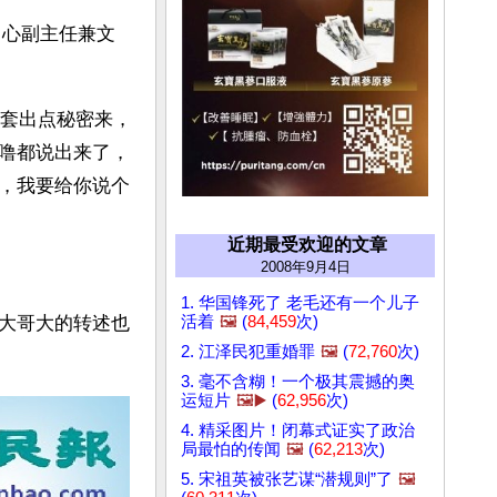
中心副主任兼文
里套出点秘密来，
噜都说出来了，
，我要给你说个
近期最受欢迎的文章
2008年9月4日
1. 华国锋死了 老毛还有一个儿子
活着
🖼️
(
84,459
次)
大哥大的转述也
2. 江泽民犯重婚罪
🖼️
(
72,760
次)
3. 毫不含糊！一个极其震撼的奥
运短片
🖼️▶️
(
62,956
次)
4. 精采图片！闭幕式证实了政治
局最怕的传闻
🖼️
(
62,213
次)
5. 宋祖英被张艺谋“潜规则”了
🖼️