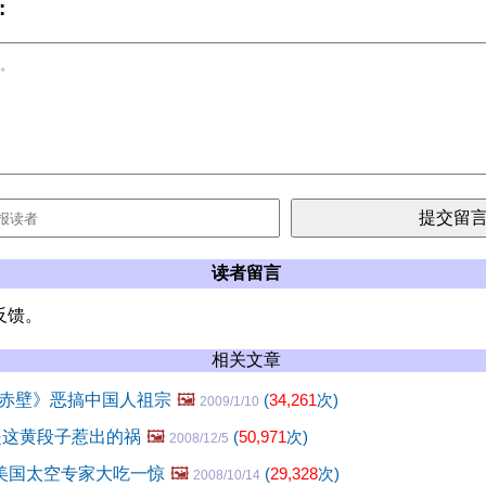
:
读者留言
反馈。
相关文章
赤壁》恶搞中国人祖宗
🖼️
(
34,261
次)
2009/1/10
是这黄段子惹出的祸
🖼️
(
50,971
次)
2008/12/5
让美国太空专家大吃一惊
🖼️
(
29,328
次)
2008/10/14