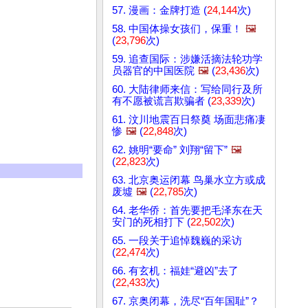
57. 漫画：金牌打造 (
24,144
次)
58. 中国体操女孩们，保重！
🖼️
(
23,796
次)
59. 追查国际：涉嫌活摘法轮功学
员器官的中国医院
🖼️
(
23,436
次)
60. 大陆律师来信：写给同行及所
有不愿被谎言欺骗者 (
23,339
次)
61. 汶川地震百日祭奠 场面悲痛凄
惨
🖼️
(
22,848
次)
62. 姚明“要命” 刘翔“留下”
🖼️
(
22,823
次)
63. 北京奥运闭幕 鸟巢水立方或成
废墟
🖼️
(
22,785
次)
64. 老华侨：首先要把毛泽东在天
安门的死相打下 (
22,502
次)
65. 一段关于追悼魏巍的采访
(
22,474
次)
66. 有玄机：福娃“避凶”去了
(
22,433
次)
67. 京奥闭幕，洗尽“百年国耻”？