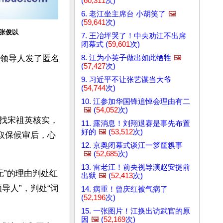
(
60,311
次)
6. 老江坐主席台 小胡笑了
🖼️
(
59,641
次)
张俊以
7. 王冶坪哭了！中央劝江不出席
闭幕式 (
59,601
次)
8. 江为小英子做出如此牺牲
🖼️
委领导人发了匿名
(
57,427
次)
9. 习近平不让张艺谋当大爷
(
54,744
次)
10. 江参加华国锋追悼会理由有二
🖼️
(
54,052
次)
找宋祖英核实，
11. 露消息！刘翔退赛是事先布置
好的
🖼️
(
53,512
次)
关取保候审后，心
12. 京奥闭幕式谈江一箩筐糗事
🖼️
(
52,685
次)
13. 雷老江！前央视导演赵安提前
元”的理由判处红
出狱
🖼️
(
52,413
次)
导人”，判处“词
14. 病重！曾庆红被气病了
(
52,196
次)
15. 一张图片！江换出访武官的原
因
🖼️
(
52,169
次)