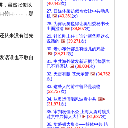
(
40,443
次)
讲，虽然张俊以
27. 日媒体采访俄奇女让中共动杀
口传口……，那
机
🖼️
(
40,361
次)
28. 为何玩笑也得让奥组委秘书长
出面澄清
🖼️
(
39,807
次)
还从来没有过先
29. 社长刚上任！谁让新华网这么
说话的
🖼️
(
39,271
次)
30. 老小布什都是有缝儿的鸡蛋
🖼️
(
39,212
次)
发话谁也不敢自
31. 中共海外散发新证据 活摘器官
已不容否认
🖼️
(
38,034
次)
32. 天雷有眼 苍天示警
🖼️
(
34,762
次)
33. 这些人的前生曾经是动物
(
32,737
次)
34. 从奥运假唱风波看中共
🖼️▶️
(
31,971
次)
35. 审判杨佳不公 上海人勇对镜头
谴责中共惊人大胆
▶️
(
31,637
次)
36. 华盛顿大集会──解体中共 结