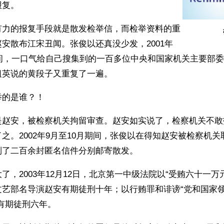
报复。
有力的报复手段就是散发检举信，而检举资料的重
安散布江宋丑闻。张俊以还真没少发，2001年
期间，一口气给自己搜集到的一百多位中央和国家机关主要部
祖英说的黄段子又重复了一遍。
举的是谁？！
是赵安，被检察机关拘留审查。赵安如实说了，检察机关不敢
之。2002年9月至10月期间，张俊以在得知赵安被检察机
制了二百余封匿名信件分别邮寄散发。
了，2003年12月12日，北京第一中级法院以“受贿六十一万
艺部名导演赵安有期徒刑十年；以行贿罪和诽谤“党和国家领
有期徒刑六年。