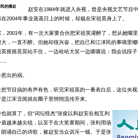
泽民的痛处
赵安在1984年就进入央视，曾是央视文艺节目
在2004年事业蒸蒸日上的时候，却栽在宋祖英身上了。
，2001年，有一次大家要合伙把宋祖英灌醉了，想从她嘴
很大，一直不醉。但她却很兴奋，把自己和江泽民的事嘀里嘟
祖英摇摇晃晃站不住，一边哈哈大笑一边嚷嚷说：我会说段子
……
子惹出的祸。
是把节目搞的有声有色，听完宋祖英的一番表白后，这位央视
于是江宋丑闻就在圈子里悄悄流传开来。
也就算了，但“词坛怪杰”张俊以和赵安在相互利
矛盾越来越尖锐，以至于在大奖赛期间，张利用场
，朗诵自己的诗歌，被赵安当众训斥一顿。于是张