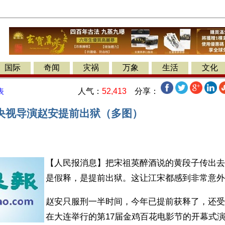
国际
奇闻
灾祸
万象
生活
文化
人气：
52,413
分享：
表
央视导演赵安提前出狱（多图）
【人民报消息】把宋祖英醉酒说的黄段子传出去
是假释，是提前出狱。这让江宋都感到非常意外
赵安只服刑一半时间，今年已提前获释了，还受邀
在大连举行的第17届金鸡百花电影节的开幕式