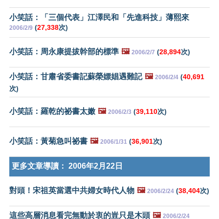
小笑話：「三個代表」江澤民和「先進科技」薄熙來
(
27,338
次)
2006/2/9
小笑話：周永康提拔幹部的標準
🖼️
(
28,894
次)
2006/2/7
小笑話：甘肅省委書記蘇榮嫖娼遇難記
🖼️
(
40,691
2006/2/4
次)
小笑話：羅乾的祕書太嫩
🖼️
(
39,110
次)
2006/2/3
小笑話：黃菊急叫祕書
🖼️
(
36,901
次)
2006/1/31
更多文章導讀：
2006年2月22日
對頭！宋祖英當選中共婦女時代人物
🖼️
(
38,404
次)
2006/2/24
這些高層消息看完無動於衷的豈只是木頭
🖼️
2006/2/24