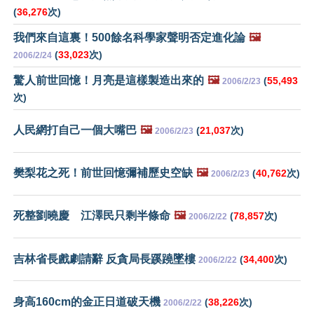
(
36,276
次)
我們來自這裏！500餘名科學家聲明否定進化論
🖼️
(
33,023
次)
2006/2/24
驚人前世回憶！月亮是這樣製造出來的
🖼️
(
55,493
2006/2/23
次)
人民網打自己一個大嘴巴
🖼️
(
21,037
次)
2006/2/23
樊梨花之死！前世回憶彌補歷史空缺
🖼️
(
40,762
次)
2006/2/23
死整劉曉慶 江澤民只剩半條命
🖼️
(
78,857
次)
2006/2/22
吉林省長戲劇請辭 反貪局長蹊蹺墜樓
(
34,400
次)
2006/2/22
身高160cm的金正日道破天機
(
38,226
次)
2006/2/22