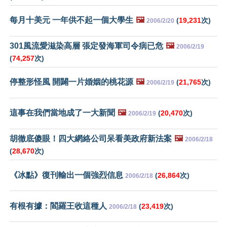
每月十美元 一年供不起一個大學生
🖼️
(
19,231
次)
2006/2/20
301風流愛滋染高層 張定發海軍司令病已危
🖼️
2006/2/19
(
74,257
次)
停整形怪風 開闢一片婚姻的桃花源
🖼️
(
21,765
次)
2006/2/19
這事在我們當地成了一大新聞
🖼️
(
20,470
次)
2006/2/19
胡徹底傻眼！四大網絡公司呆看美政府新法案
🖼️
2006/2/18
(
28,670
次)
《冰點》復刊輸出一個強烈信息
(
26,864
次)
2006/2/18
有根有據：閻羅王收這種人
(
23,419
次)
2006/2/18