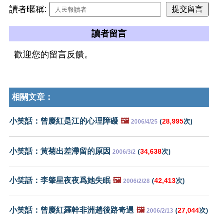
讀者暱稱:
讀者留言
歡迎您的留言反饋。
相關文章：
小笑話：曾慶紅是江的心理障礙
🖼️
(
28,995
次)
2006/4/25
小笑話：黃菊出差滯留的原因
(
34,638
次)
2006/3/2
小笑話：李肇星夜夜爲她失眠
🖼️
(
42,413
次)
2006/2/28
小笑話：曾慶紅羅幹非洲趟後路奇遇
🖼️
(
27,044
次)
2006/2/13