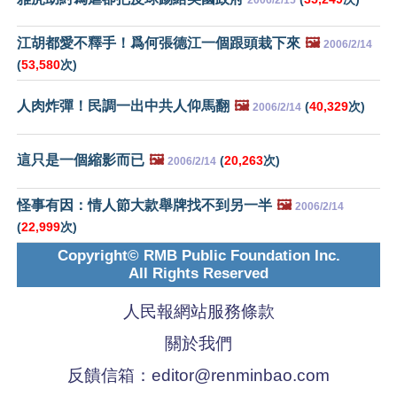
江胡都愛不釋手！爲何張德江一個跟頭栽下來
🖼️
2006/2/14
(
53,580
次)
人肉炸彈！民調一出中共人仰馬翻
🖼️
(
40,329
次)
2006/2/14
這只是一個縮影而已
🖼️
(
20,263
次)
2006/2/14
怪事有因：情人節大款舉牌找不到另一半
🖼️
2006/2/14
(
22,999
次)
Copyright© RMB Public Foundation Inc.
All Rights Reserved
人民報網站服務條款
關於我們
反饋信箱：
editor@renminbao.com