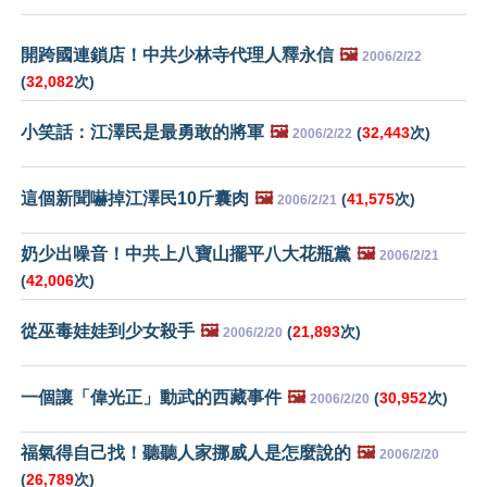
開跨國連鎖店！中共少林寺代理人釋永信
🖼️
2006/2/22
(
32,082
次)
小笑話：江澤民是最勇敢的將軍
🖼️
(
32,443
次)
2006/2/22
這個新聞嚇掉江澤民10斤囊肉
🖼️
(
41,575
次)
2006/2/21
奶少出噪音！中共上八寶山擺平八大花瓶黨
🖼️
2006/2/21
(
42,006
次)
從巫毒娃娃到少女殺手
🖼️
(
21,893
次)
2006/2/20
一個讓「偉光正」動武的西藏事件
🖼️
(
30,952
次)
2006/2/20
福氣得自己找！聽聽人家挪威人是怎麼說的
🖼️
2006/2/20
(
26,789
次)