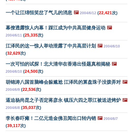
一个让江绵恒笑岔了气儿的消息
🖼️
(
22,421
次)
2004/6/12
幕僚透露惊人内幕！踩江成为中共高层健身运动
🖼️
(
25,335
次)
2004/6/11
江泽民的这一惊人举动泄露了中共高层计划
🖼️
2004/6/10
(
32,629
次)
一次可怕的试探！北大清华在香港出怪题真相揭秘
🖼️
(
24,500
次)
2004/6/10
胡锦涛八国首脑峰会躲尴尬 江泽民的算盘珠子没拨弄对
🖼️
(
22,536
次)
2004/6/9
逼迫杨尚昆之子否定蒋彦永 镇压六四之罪江被送进烤炉
🖼️
(
35,037
次)
2004/6/8
李长春吓瘫！二亿元造金佛丑闻出口转内销
🖼️
2004/6/7
(
39,117
次)