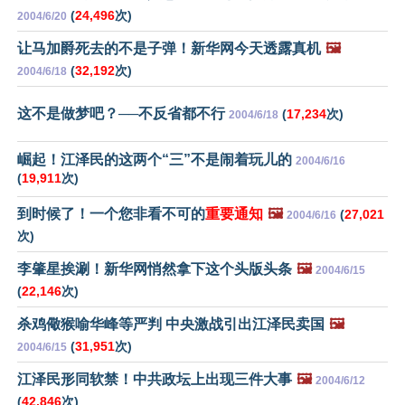
(
24,496
次)
2004/6/20
让马加爵死去的不是子弹！新华网今天透露真机
🖼️
(
32,192
次)
2004/6/18
这不是做梦吧？──不反省都不行
(
17,234
次)
2004/6/18
崛起！江泽民的这两个“三”不是闹着玩儿的
2004/6/16
(
19,911
次)
到时候了！一个您非看不可的
重要通知
🖼️
(
27,021
2004/6/16
次)
李肇星挨涮！新华网悄然拿下这个头版头条
🖼️
2004/6/15
(
22,146
次)
杀鸡儆猴喻华峰等严判 中央激战引出江泽民卖国
🖼️
(
31,951
次)
2004/6/15
江泽民形同软禁！中共政坛上出现三件大事
🖼️
2004/6/12
(
42,846
次)