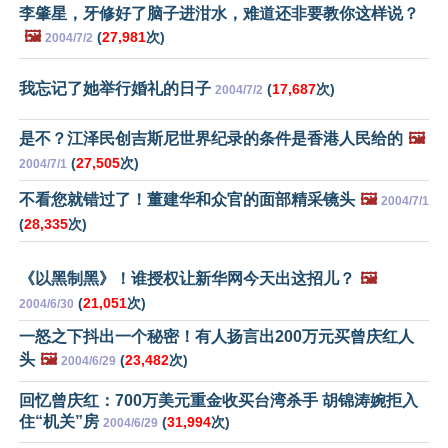
李肇星，牙修好了脑子进泔水，难道还非要教你这样说？
🖼️
(
27,981
次)
2004/7/2
我忘记了她举行婚礼的日子
(
17,687
次)
2004/7/2
是不？江泽民创吉斯尼世界纪录的条件是香港人民给的
🖼️
(
27,505
次)
2004/7/1
不看您就错过了！董建华和众官的面部精采镜头
🖼️
2004/7/1
(
28,335
次)
《以黑制黑》！谁授权让新华网今天出这招儿？
🖼️
(
21,051
次)
2004/6/30
一怒之下抖出一个秘密！有人扬言出200万元买曾庆红人
头
🖼️
(
23,482
次)
2004/6/29
回忆曾庆红：700万美元重金收买台湾杀手 胡锦涛婉拒入
住“机关”房
(
31,994
次)
2004/6/29