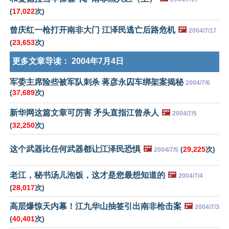
(
17,022
次)
曾庆红一枪打开南非大门 江泽民逃亡后路危机
🖼️
2004/7/17
(
23,653
次)
更多文章导读：
2004年7月4日
军委主席险些被军队刺杀 蒋彦永囚车绑架案揭秘
2004/7/6
(
37,689
次)
新华网这篇文章可厉害 矛头直指江曾杀人
🖼️
2004/7/5
(
32,250
次)
这个武器比任何武器都让江泽民恐惧
🖼️
(
29,225
次)
2004/7/5
老江，秘书汤儿泡饭，这才是您最想知道的
🖼️
2004/7/4
(
28,017
次)
高层爆惊天内幕！江九华山抽签引出南非枪击案
🖼️
2004/7/3
(
40,401
次)