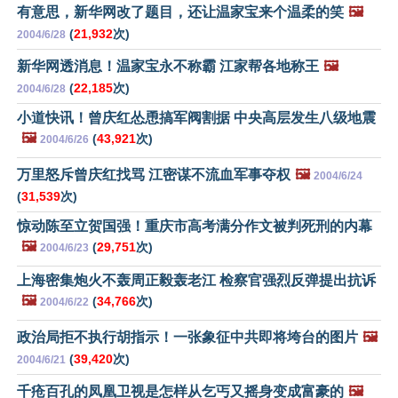
有意思，新华网改了题目，还让温家宝来个温柔的笑
🖼️
(
21,932
次)
2004/6/28
新华网透消息！温家宝永不称霸 江家帮各地称王
🖼️
(
22,185
次)
2004/6/28
小道快讯！曾庆红怂恿搞军阀割据 中央高层发生八级地震
🖼️
(
43,921
次)
2004/6/26
万里怒斥曾庆红找骂 江密谋不流血军事夺权
🖼️
2004/6/24
(
31,539
次)
惊动陈至立贺国强！重庆市高考满分作文被判死刑的内幕
🖼️
(
29,751
次)
2004/6/23
上海密集炮火不轰周正毅轰老江 检察官强烈反弹提出抗诉
🖼️
(
34,766
次)
2004/6/22
政治局拒不执行胡指示！一张象征中共即将垮台的图片
🖼️
(
39,420
次)
2004/6/21
千疮百孔的凤凰卫视是怎样从乞丐又摇身变成富豪的
🖼️