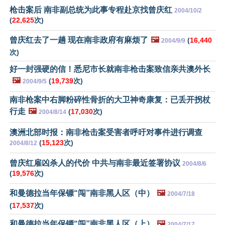
枪击案后 南非副总统为此事专程赴京找曾庆红
2004/10/2
(
22,625
次)
曾庆红去了一趟 现在南非政府有麻烦了
🖼️
(
16,440
2004/9/9
次)
好一封强硬的信！悉尼市长就南非枪击案致信亲共澳外长
🖼️
(
19,739
次)
2004/9/5
南非枪案中右脚粉碎性骨折的大卫神奇康复：已丢开拐杖
行走
🖼️
(
17,030
次)
2004/8/14
澳洲北部时报：南非枪击案受害者呼吁对事件进行调查
(
15,123
次)
2004/8/12
曾庆红雇凶杀人的代价 中共与南非最近签署协议
2004/8/6
(
19,576
次)
和曼德拉当年保镖“闯”南非黑人区（中）
🖼️
2004/7/18
(
17,537
次)
和曼德拉当年保镖“闯”南非黑人区（上）
🖼️
2004/7/17