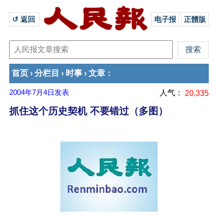
↺ 返回 
电子报
正體版
首页
分栏目
时事
文章
›
›
›
：
2004年7月4日
发表
人气：
20,335
抓住这个历史契机 不要错过（多图）