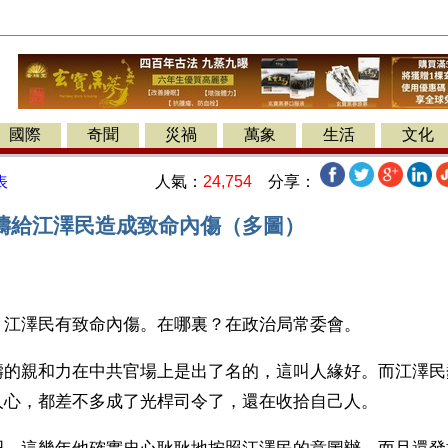
國際
奇聞
災禍
萬象
生活
文化
人氣：
24,754
分享：
表
濤給江澤民造成致命內傷（多圖）
】江澤民有致命內傷。在哪裏？在政治局常委會。
濤的親和力在中共官場上是出了名的，這叫人緣好。而江澤民
人心，都差不多成了光桿司令了，還在收拾自己人。