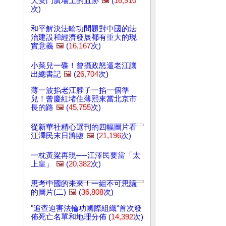
天安門廣場上的血跡
🖼️
(
16,910
次)
和平解決法輪功問題對中國的法
治建設和經濟發展都有重大的現
實意義
🖼️
(
16,167
次)
小菜兒一碟！曾攝政怒逼老江讓
出總書記
🖼️
(
26,704
次)
薄一波掐老江脖子一掐一個準
兒！曾慶紅堵住薄熙來當北京市
長的路
🖼️
(
45,755
次)
從新華社精心選刊的四幅圖片看
江澤民末日將臨
🖼️
(
21,196
次)
一枕黃粱再現──江澤民要當「太
上皇」
🖼️
(
20,382
次)
思考中國的未來！一組不可思議
的圖片(二)
🖼️
(
36,808
次)
"追查迫害法輪功國際組織"首次發
佈死亡名單和地理分佈 (
14,392
次)