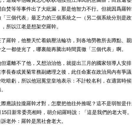
吧，這幾年他確實忠心耿耿地按照江澤民的意圖辦，而且還發
門自焚等等事件出了大紕漏，那是他智力不行。但就因爲羅幹
徹「三個代表」最乏力的三個系統之一（另二個系統分別是政
），所以江老是想架空羅幹。
枉了羅幹，他整天忙着鎮壓法輪功，到各地勞教所去蹲點、親
分之一都使光了，哪裏能再騰出時間貫徹「三個代表」啊。
他但還離不了他，又想治治他，就提出三月的國家領導人安排
在李長春或黃菊常務副總理之後，此任命案在政治局內有爭議
會吃暗虧，所以他冠冕堂皇地表示：不計較名利，在適當時候
。 
之際應該拉攏羅幹才對，怎麼把他往外推呢？這不是弱智是什
月15日新常委亮相時，胡介紹羅時說：「這是我們的老大哥
告訴老外：羅幹是黑社會老大。