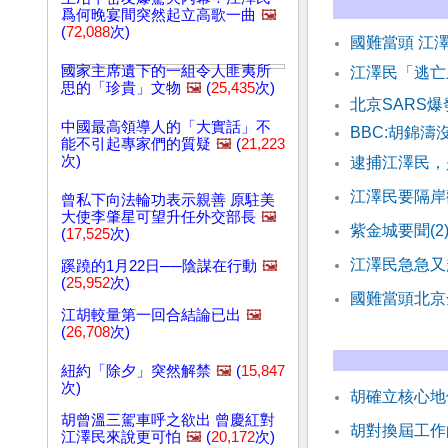
爲何晚宴間突然起立高歌一曲
🖼️
(
72,088
次)
國難當頭 江
國家主席遺下的一組令人匪夷所
江澤民「逃亡
思的「珍貴」文物
🖼️
(
25,435
次)
北京SARS
中國最高領導人的「大實話」不
BBC:胡錦
能不引起專家們的質疑
🖼️
(
21,223
次)
逮捕江澤民，
江澤民要隔岸
曾私下向法輪功表示親善 原駐美
大使李肇星可望升任外交部長
🖼️
紫金城要聞(
(
17,525
次)
江澤民急急又
蹊蹺的1月22日──陰謀在行動
🖼️
(
25,952
次)
國難當頭北京
江胡較量第一回合結論已出
🖼️
(
26,708
次)
紐約「除夕」突然解禁
🖼️
(
15,847
次)
胡確立核心地
胡曾溫三駕車呼之欲出 曾慶紅對
胡對換屆工作
江澤民來說更可怕
🖼️
(
20,172
次)