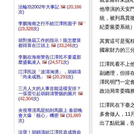
就拿羅幹來說
法輪功2002年大事記
🖼️
(
20,166
他導演的天安
次)
統，被列爲貫
李鵬海南之行不給江澤民面子
🖼️
紀委黨委系統
(
19,328
次)
胡對換屆工作的指示！賬怎麼算
其實這可是冤
都得算在江頭上
🖼️
(
33,246
次)
國家財力的三
李鵬在海南警告江澤民不要還那
麼盛氣凌人
🖼️
(
24,571
次)
江澤民看不上
江澤民說「波濤洶湧」，胡錦濤
副總理，但排
「尚未成熟」
🖼️
(
20,293
次)
澤民明鬥一定
三月人大的人事豈能這樣安排？
政治局常委職務
一張需引起胡錦濤警惕的圖片
🖼️
(
42,304
次)
江澤民在下臺
央視導演馬屁拍到馬眼上 春節晚
多會做人，11
會大爆「核心」機密
🖼️
(
31,669
次)
出了點紕漏，
法寶！胡錦濤給江澤民造成致命