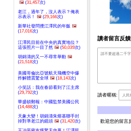
🖼️
(
31,457
次)
老江，過年了，沒人表示？俺表
示表示！
🖼️
(
29,166
次)
新華社發問攪江澤民的年飯
🖼️
(
17,016
次)
讀者留言反饋
江澤民目前在中央的真實地位？
這張照片一目了然
🖼️
(
50,039
次)
胡錦濤的又一不尋常舉動
🖼️
(
21,518
次)
美國哥倫比亞號航天飛機空中爆
炸解體震驚全球
🖼️
(
18,143
次)
小笑話：我在春節看到了江主席
(
29,792
次)
讀者暱稱:
華盛頓郵報：中國監禁美國公民
(
14,488
次)
天象大變！胡錦濤朱熔基聯手封
掉對準老江的鏡頭
🖼️
(
31,420
次)
歡迎您的留言
王冶平密友爆驚天內幕！江澤民