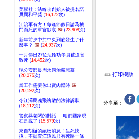
美聯社：法輪功創始人被提名諾
貝爾和平獎 (
16,172
次)
江治軍有方！每逢節假日請爲械
鬥而死的軍官默哀
🖼️
(
23,908
次)
新年前夕中共中央到底發生了什
麼事？
🖼️
(
24,937
次)
一月傳出27位法輪功學員被迫害
致死 (
14,452
次)
文章網址: http://w
現公安部長周永康治藏黑幕
打印機版
(
20,075
次)
當工作需要你出賣肉體時
🖼️
(
20,192
次)
令江澤民魂飛魄散的法律訴狀
分享至：
(
18,112
次)
警察與老闆的對話──咱們國家現
在是瘋了 (
15,579
次)
來自胡辦的絕密消息！生死抉
擇，不拋棄江澤民只有死路一條