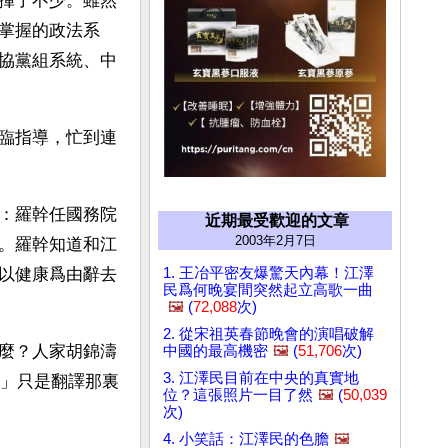
揮了不少。雖然
掌握的政法系
協黨組系統、中
臨指導，忙到連
：羅幹任國務院
近期最受歡迎的文章
2003年2月7日
。羅幹知道和江
1. 王冶平密友爆驚天內幕！江澤
以健康爲由辭去
民爲何晚宴間突然起立高歌一曲
🖼️
(
72,088
次)
2. 從宋祖英春節晚會的演唱破解
麼？人家胡錦濤
中國的最高機密
🖼️
(
51,706
次)
3. 江澤民目前在中央的真實地
。」只是翻譯那裏
位？這張照片一目了然
🖼️
(
50,039
次)
4. 小笑話：江澤民的色膽
🖼️