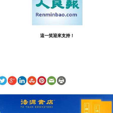
這一笑迎來支持！
ww.renminbao.com/rmb/articles/2003/2/7/25017b.html