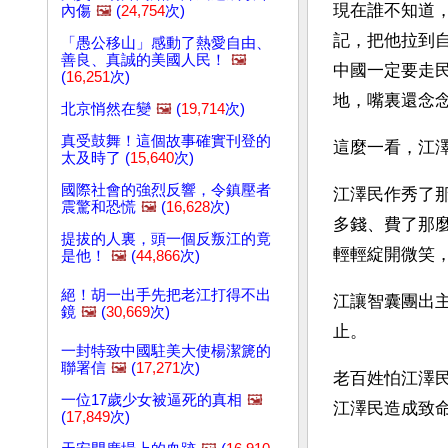
現在誰不知道
內傷
🖼️
(
24,754
次)
記，把他拉到
「愚公移山」感動了熱愛自由、
善良、真誠的美國人民！
🖼️
中國一定要走
(
16,251
次)
地，嘴裏還念
北京悄然在變
🖼️
(
19,714
次)
真受鼓舞！這個故事確實刊登的
這麼一看，江
太及時了 (
15,640
次)
國際社會的強烈反響，令鎮壓者
江澤民作秀了
震驚和恐慌
🖼️
(
16,628
次)
多錢、費了那
提拔的人裏，頭一個反叛江的竟
輕輕綻開微笑，
是他！
🖼️
(
44,866
次)
絕！胡一出手先把老江打得不出
江讓智囊團出
鏡
🖼️
(
30,669
次)
止。
一封特致中國駐美大使楊潔篪的
聯署信
🖼️
(
17,271
次)
老百姓怕江澤
一位17歲少女被逼死的真相
🖼️
江澤民造成致
(
17,849
次)