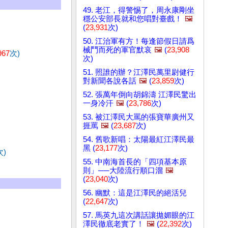
49. 老江，得警惕了，周永康剛坐
穩公安部長就和您唱對臺戲！
🖼️
(
23,931
次)
50. 江治軍有方！每逢節假日請爲
械鬥而死的軍官默哀
🖼️
(
23,908
967
次)
次)
51. 照誰的辦？江澤民萬里尉健行
對新聞各說各話
🖼️
(
23,859
次)
52. 張萬年倒向胡錦濤 江澤民驚出
一身冷汗
🖼️
(
23,786
次)
53. 被江澤民大罵的張寶華廣州又
捱罵
🖼️
(
23,687
次)
54. 舊歌新唱：太陽最紅江澤民最
黑 (
23,177
次)
次)
55. 中南海首長的「四項基本原
則」──大陸流行順口溜
🖼️
(
23,040
次)
56. 幽默：這是江澤民的絕活兒
(
22,647
次)
57. 馬英九這次講話讓拋媚眼的江
澤民徹底老實了！
🖼️
(
22,392
次)