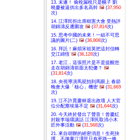
13. 未遂！ 偷稅漏稅只是幌子 劉
曉慶被逼供出多名高幹
🖼️
(
37,950
次)
14. 江澤民拒出席樹憲大會 受熱評
胡錦濤反遭圍攻
🖼️
(
37,814
次)
15. 思考中國的未來！一組不可思
議的圖片(二)
🖼️
(
36,808
次)
16. 拜託！麻煩宋祖英把這封信轉
交江綿恆
🖼️
(
36,128
次)
17. 老江，這張照片是不是提醒您
走在胡錦濤前面太犯傻？
🖼️
(
31,814
次)
18. 央視導演馬屁拍到馬眼上 春節
晚會大爆「核心」機密
🖼️
(
31,669
次)
19. 江不許賈慶林退出政壇 人大官
位分配塵埃落不定
🖼️
(
31,644
次)
20. 今天終於發出了聲音！曾慶紅
封殺李瑞環講話 江澤民取消小木
匠外事活動
🖼️
(
31,568
次)
21. 來自胡辦的絕密消息！生死抉
擇，不拋棄江澤民只有死路一條