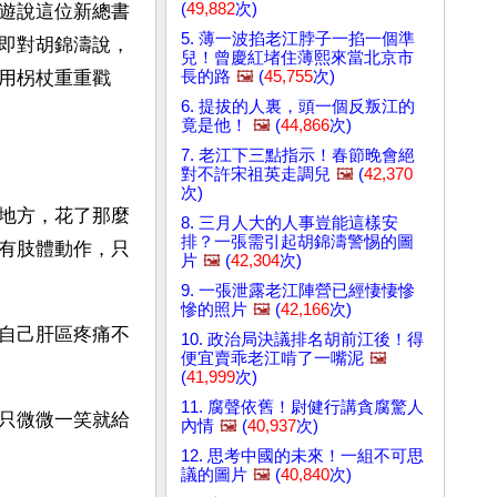
(
49,882
次)
遊說這位新總書
5. 薄一波掐老江脖子一掐一個準
即對胡錦濤說，
兒！曾慶紅堵住薄熙來當北京市
長的路
🖼️
(
45,755
次)
用柺杖重重戳
6. 提拔的人裏，頭一個反叛江的
竟是他！
🖼️
(
44,866
次)
7. 老江下三點指示！春節晚會絕
對不許宋祖英走調兒
🖼️
(
42,370
次)
地方，花了那麼
8. 三月人大的人事豈能這樣安
排？一張需引起胡錦濤警惕的圖
有肢體動作，只
片
🖼️
(
42,304
次)
9. 一張泄露老江陣營已經悽悽慘
慘的照片
🖼️
(
42,166
次)
自己肝區疼痛不
10. 政治局決議排名胡前江後！得
便宜賣乖老江啃了一嘴泥
🖼️
(
41,999
次)
11. 腐聲依舊！尉健行講貪腐驚人
只微微一笑就給
內情
🖼️
(
40,937
次)
12. 思考中國的未來！一組不可思
議的圖片
🖼️
(
40,840
次)