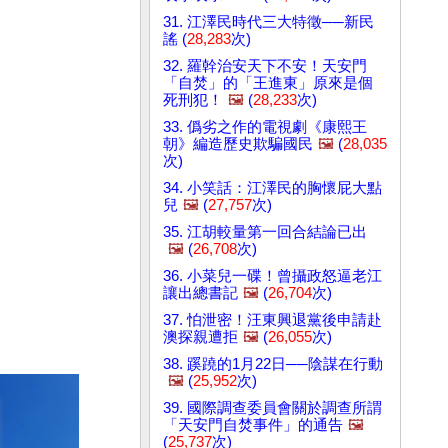
31. 江澤民時代三大特徵──新民
謠 (
28,283
次)
32. 羅幹治安天下不安！天安門
「自焚」的「王進東」原來是個
死刑犯！
🖼️
(
28,233
次)
33. 僞劣之作的電視劇《康熙王
朝》編造歷史欺騙國民
🖼️
(
28,035
次)
34. 小笑話：江澤民的胸懷屁大點
兒
🖼️
(
27,757
次)
35. 江胡較量第一回合結論已出
🖼️
(
26,708
次)
36. 小菜兒一碟！曾攝政怒逼老江
讓出總書記
🖼️
(
26,704
次)
37. 怕泄密！汪東興退黨後申請赴
澳探親遭拒
🖼️
(
26,055
次)
38. 蹊蹺的1月22日──陰謀在行動
🖼️
(
25,952
次)
39. 國際調查委員會關於調查所謂
「天安門自焚事件」的通告
🖼️
(
25,737
次)