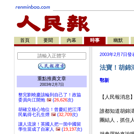
首頁
要聞
內幕
時事
幽默
2003年2月7日
發
法寶！胡錦
重點推薦文章
鄂新
2003年2月7日
整完劉曉慶該輪到自己了！政協
【人民報消息
委員向江開炮
🖼️
(
26,626
次)
胡確立核心地位！曾慶紅把江澤
誰都知道胡錦
民氣得七孔生煙
🖼️
(
32,709
次)
團結人，抓住
讓人流淚！英國人把一箇中國留
學生當成了自家人
🖼️
(
19,197
次)