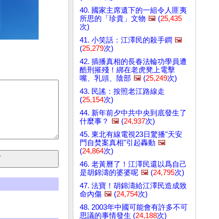
40. 國家主席遺下的一組令人匪夷
所思的「珍貴」文物
🖼️
(
25,435
次)
41. 小笑話：江澤民的殺手鐧
🖼️
(
25,279
次)
42. 插播真相的長春法輪功學員遭
酷刑摧殘！綁在老虎凳上電擊
嘴、乳頭、陰部
🖼️
(
25,249
次)
43. 民謠：按照老江路線走
(
25,154
次)
44. 新年前夕中共中央到底發生了
什麼事？
🖼️
(
24,937
次)
45. 東北有線電視23日驚播"天安
門自焚案真相"引起轟動
🖼️
(
24,864
次)
46. 老黃曆了！江澤民還以爲自己
是胡錦濤的婆婆呢
🖼️
(
24,795
次)
47. 法寶！胡錦濤給江澤民造成致
命內傷
🖼️
(
24,754
次)
48. 2003年中國可能會有許多不可
思議的事情發生 (
24,188
次)