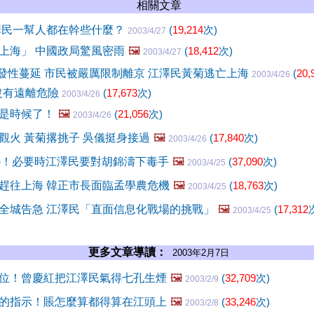
相關文章
澤民一幫人都在幹些什麼？
(
19,214
次)
2003/4/27
上海」 中國政局驚風密雨
🖼️
(
18,412
次)
2003/4/27
爆發性蔓延 市民被嚴厲限制離京 江澤民黃菊逃亡上海
(
20,
2003/4/26
濤沒有遠離危險
(
17,673
次)
2003/4/26
是時候了！
🖼️
(
21,056
次)
2003/4/26
觀火 黃菊撂挑子 吳儀挺身接過
🖼️
(
17,840
次)
2003/4/26
2)！必要時江澤民要對胡錦濤下毒手
🖼️
(
37,090
次)
2003/4/25
趕往上海 韓正市長面臨孟學農危機
🖼️
(
18,763
次)
2003/4/25
全城告急 江澤民「直面信息化戰場的挑戰」
🖼️
(
17,312
2003/4/25
更多文章導讀：
2003年2月7日
位！曾慶紅把江澤民氣得七孔生煙
🖼️
(
32,709
次)
2003/2/9
的指示！賬怎麼算都得算在江頭上
🖼️
(
33,246
次)
2003/2/8