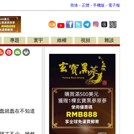
简体
-
正體
-
手機版
-
電子報
專題
寰宇
維權
視頻
雜談
蠢就蠢在不知道