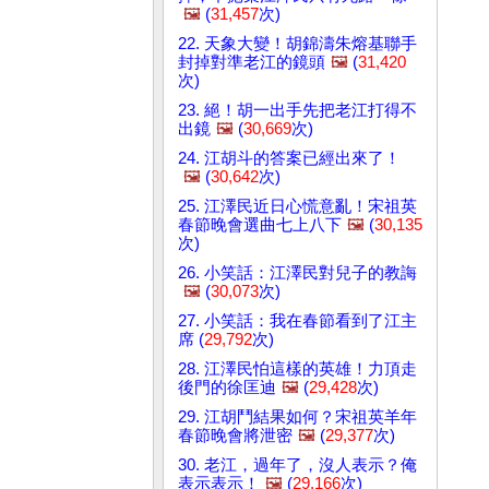
🖼️
(
31,457
次)
22. 天象大變！胡錦濤朱熔基聯手
封掉對準老江的鏡頭
🖼️
(
31,420
次)
23. 絕！胡一出手先把老江打得不
出鏡
🖼️
(
30,669
次)
24. 江胡斗的答案已經出來了！
🖼️
(
30,642
次)
25. 江澤民近日心慌意亂！宋祖英
春節晚會選曲七上八下
🖼️
(
30,135
次)
26. 小笑話：江澤民對兒子的教誨
🖼️
(
30,073
次)
27. 小笑話：我在春節看到了江主
席 (
29,792
次)
28. 江澤民怕這樣的英雄！力頂走
後門的徐匡迪
🖼️
(
29,428
次)
29. 江胡鬥結果如何？宋祖英羊年
春節晚會將泄密
🖼️
(
29,377
次)
30. 老江，過年了，沒人表示？俺
表示表示！
🖼️
(
29,166
次)