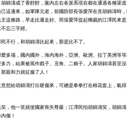
，胡錦濤成了香餑餑，黨內左右各派系現在都在通過各種渠道
自己這邊來，如軍隊元老，前國防部長張愛萍在見胡錦濤時，
民主這條路，早走比遲走好。而張愛萍提起獨裁的江澤民來是
念不忘三字經。
澤民不行，和胡錦濤比起來，那是比不了。
那麼多場，國內國外，海內海外，亞洲、歐洲、拉丁美洲等等
麼多力，結果被罵作戲子、丑角、二賴子。人家胡錦濤甚至沒
那親和力就征服了人！ 
主意想給胡錦濤打出硬傷來，可總是拳拳打在棉花套上，氣得
民笑，他一笑就使國家喪失尊嚴；江澤民怕胡錦濤笑，胡錦濤
命內傷！