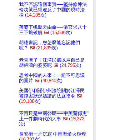
我不否認這個事實──堅持修煉法
輪功就已經違反了中國的現時法
律 (
14,185
次)
落槳下帆聽天由命──港官求八十
三下籤破解
🖼️
(
15,536
次)
胡總書記，您怎麼能忘記他們
呢？
🖼️
(
21,839
次)
老黃曆了！江澤民還以爲自己是
胡錦濤的婆婆呢
🖼️
(
24,795
次)
思考中國的未來！一組不可思議
的圖片
🖼️
(
40,840
次)
美國伊利諾伊州法院關於江澤民
被控案狀況聽證的法庭指令
🖼️
(
19,108
次)
不再只是中國公民──中美關係史
上一件劃時代的大事
🖼️
(
19,372
次)
長安街一片沉寂 中南海燈火輝煌
(
16,797
次)