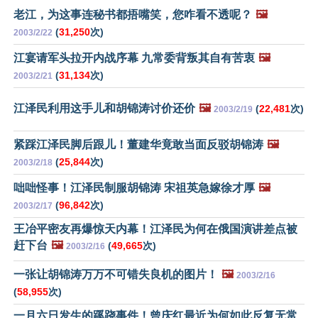
老江，为这事连秘书都捂嘴笑，您咋看不透呢？
🖼️
(
31,250
次)
2003/2/22
江宴请军头拉开内战序幕 九常委背叛其自有苦衷
🖼️
(
31,134
次)
2003/2/21
江泽民利用这手儿和胡锦涛讨价还价
🖼️
(
22,481
次)
2003/2/19
紧踩江泽民脚后跟儿！董建华竟敢当面反驳胡锦涛
🖼️
(
25,844
次)
2003/2/18
咄咄怪事！江泽民制服胡锦涛 宋祖英急嫁徐才厚
🖼️
(
96,842
次)
2003/2/17
王冶平密友再爆惊天内幕！江泽民为何在俄国演讲差点被
赶下台
🖼️
(
49,665
次)
2003/2/16
一张让胡锦涛万万不可错失良机的图片！
🖼️
2003/2/16
(
58,955
次)
一月六日发生的蹊跷事件！曾庆红最近为何如此反复无常