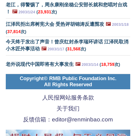
老江，得警惕了，周永康刚坐稳公安部长就和您唱对台戏
！
🖼️
(
23,931
次)
2003/1/24
江泽民拒出席树宪大会 受热评胡锦涛反遭围攻
🖼️
2003/1/18
(
37,814
次)
今天终于发出了声音！曾庆红封杀李瑞环讲话 江泽民取消
小木匠外事活动
🖼️
(
31,568
次)
2003/1/17
老外说现代中国即将有大事发生
🖼️
(
18,759
次)
2003/1/14
Copyright© RMB Public Foundation Inc.
All Rights Reserved
人民报网站服务条款
关于我们
反馈信箱：
editor@renminbao.com