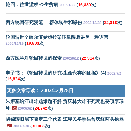
轮回：往世滥权 今生贫病
(
16,830
次)
2003/1/22
西方轮回研究漫笔──群体转生和缘份
(
22,818
次)
2002/12/28
轮回转世？哈尔滨姑娘拉架吓晕醒后讲另一种语言
(
19,803
次)
2002/11/19
西方医学对轮回转世的探索
(
22,914
次)
2002/8/12
电子书：《轮回转世的研究-生命永存的证据》(4)
2002/7/2
(
15,834
次)
更多文章导读：
2003年2月28日
朱熔基给江出难题难题不解 贾庆林大难不死死也要顶李瑞
环
🖼️
(
24,742
次)
2003/3/2
胡锦涛旧属下否定三个代表 江泽民举拳头曾庆红两头挨骂
🖼️
(
30,068
次)
2003/2/28