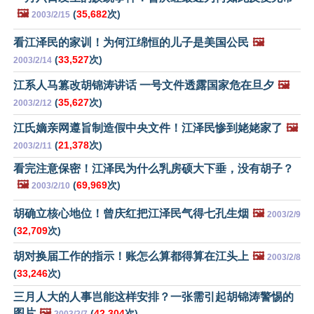
🖼️
(
35,682
次)
2003/2/15
看江泽民的家训！为何江绵恒的儿子是美国公民
🖼️
(
33,527
次)
2003/2/14
江系人马篡改胡锦涛讲话 一号文件透露国家危在旦夕
🖼️
(
35,627
次)
2003/2/12
江氏嫡亲网遵旨制造假中央文件！江泽民惨到姥姥家了
🖼️
(
21,378
次)
2003/2/11
看完注意保密！江泽民为什么乳房硕大下垂，没有胡子？
🖼️
(
69,969
次)
2003/2/10
胡确立核心地位！曾庆红把江泽民气得七孔生烟
🖼️
2003/2/9
(
32,709
次)
胡对换届工作的指示！账怎么算都得算在江头上
🖼️
2003/2/8
(
33,246
次)
三月人大的人事岂能这样安排？一张需引起胡锦涛警惕的
图片
🖼️
(
42,304
次)