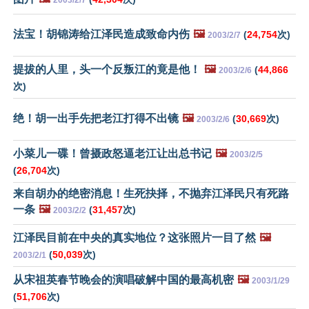
2003/2/7
法宝！胡锦涛给江泽民造成致命内伤
🖼️
(
24,754
次)
2003/2/7
提拔的人里，头一个反叛江的竟是他！
🖼️
(
44,866
2003/2/6
次)
绝！胡一出手先把老江打得不出镜
🖼️
(
30,669
次)
2003/2/6
小菜儿一碟！曾摄政怒逼老江让出总书记
🖼️
2003/2/5
(
26,704
次)
来自胡办的绝密消息！生死抉择，不抛弃江泽民只有死路
一条
🖼️
(
31,457
次)
2003/2/2
江泽民目前在中央的真实地位？这张照片一目了然
🖼️
(
50,039
次)
2003/2/1
从宋祖英春节晚会的演唱破解中国的最高机密
🖼️
2003/1/29
(
51,706
次)