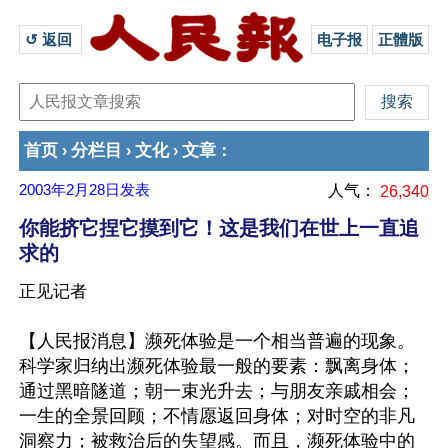
↺ 返回 
电子报
正體版
首页
分栏目
文化
文章
›
›
›
：
2003年2月28日
发表
人气：
26,340
你能挤它捏它摸到它！这是我们在世上一直追
求的
正见记者
【人民报消息】濒死体验是一个相当普遍的现象。
科学家归纳出濒死体验最一般的要素：飘离身体；
通过黑暗隧道；朝一束光升去；与朋友亲戚相会；
一生的全景回顾；不情愿返回身体；对时空的非凡
洞察力；被救治后的失望感。而且，濒死体验中的