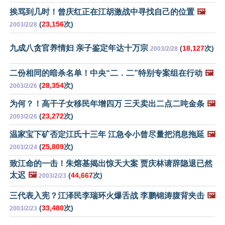
挨骂到几时！曾庆红正在江胡激战中寻找自己的位置
🖼️
(
23,156
次)
2003/2/28
九成八贪官养情妇 亲子鉴定年达十万宗
(
18,127
次)
2003/2/28
二份相同的暗杀名单！中央“二．二”特别专案组在行动
🖼️
(
28,354
次)
2003/2/26
为何？！高干子女移民年增四万 三天卖出二点二吨金条
🖼️
(
23,272
次)
2003/2/26
温家宝下矿否定江氏十三年 江急令小曾尽量把消息拖延
🖼️
(
25,809
次)
2003/2/24
致江命的一击！朱熔基揭出惊天大案 贾庆林请辞隐退已然
太迟
🖼️
(
44,667
次)
2003/2/23
三代表入宪？江泽民李瑞环火爆舌战 李鹏锦涛腹背夹击
🖼️
(
33,480
次)
2003/2/23