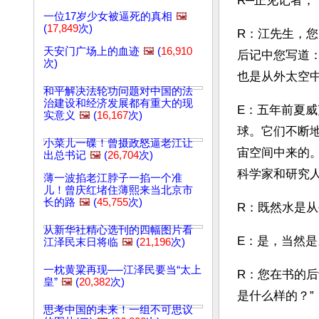
R─正见记者；
一位17岁少女被逼死的真相
🖼️
(
17,849
次)
R：江先生，
天安门广场上的血迹
🖼️
(
16,910
后记中您写道
次)
也是从外太空
和平解决法轮功问题对中国的法
治建设和经济发展都有重大的现
E：五年前夏威
实意义
🖼️
(
16,167
次)
球。它们不断
小菜儿一碟！曾摄政怒逼老江让
宙空间中来的
出总书记
🖼️
(
26,704
次)
科学家和研究
薄一波掐老江脖子一掐一个准
儿！曾庆红堵住薄熙来当北京市
长的路
🖼️
(
45,755
次)
R：既然水是
从新华社精心选刊的四幅图片看
E：是，当然是
江泽民末日将临
🖼️
(
21,196
次)
一枕黄粱再现──江泽民要当“太上
R：您在书的
皇”
🖼️
(
20,382
次)
是什么样的？”
思考中国的未来！一组不可思议