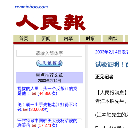
首页
要闻
内幕
时事
幽默
2003年2月4日
发
试验证明！
重点推荐文章
正见记者
2003年2月4日
提拔的人里，头一个反叛江的竟
【人民报消息】
是他！
🖼️
(
44,866
次)
者江本胜先生
绝！胡一出手先把老江打得不出
镜
🖼️
(
30,669
次)
(江本胜先生的
一封特致中国驻美大使杨洁篪的
联署信
🖼️
(
17,271
次)