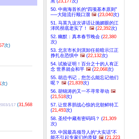
黑 (
23,177
次)
50. 中南海首长的“四项基本原则”
──大陆流行顺口溜
🖼️
(
23,040
次)
51. 马英九这次讲话让抛媚眼的江
泽民彻底老实了！
🖼️
(
22,392
次)
52. 幽默：真本春节晚会 (
22,380
次)
57
次)
53. 北京市长刘淇卸任前暗示江正
挣扎在恐惧中
🖼️
(
22,132
次)
54. 试验证明！百分之十的人有正
念 世界就会和平
🖼️
(
22,068
次)
55. 胡总书记，您怎么能忘记他们
呢？
🖼️
(
21,839
次)
1
次)
56. 胡锦涛的又一不寻常举动
🖼️
(
21,518
次)
(
31,568
57. 让世界胆战心惊的北朝鲜特工
2003/1/17
(
21,493
次)
58. 圣经中藏有密码吗？ (
21,309
次)
59. 中国最高领导人的“大实话”不
能不引起专家们的质疑
🖼️
(
21,223