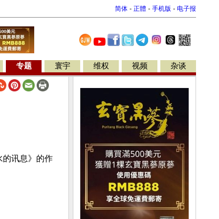
简体
-
正體
-
手机版
-
电子报
专题
寰宇
维权
视频
杂谈
水的讯息》的作