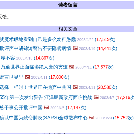
读者留言
反馈。
相关文章
就魔术般地看到自己是多么幼稚愚蠢
(
17,519
次)
2003/4/22
批评声中胡锦涛警告不要隐瞒病情
🖼️
(
14,441
次)
2003/4/19
世界不容
(
14,867
次)
2003/4/18
国乃至世界正面临惨绝人寰的灾难
🖼️
(
17,577
次)
2003/4/11
谎言世界里
🖼️
(
17,800
次)
2003/4/11
选择一样时！世界正在抛弃中共国
🖼️
(
20,580
次)
2003/4/11
55年第一次发出警告 江泽民新政府面临挑战
🖼️
(
17,216
次
2003/4/7
总干事公开批评中国
🖼️
(
17,147
次)
2003/4/6
确认中国为致命肺炎(SARS)全球散布中心
🖼️
(
15,752
次)
2003/3/29