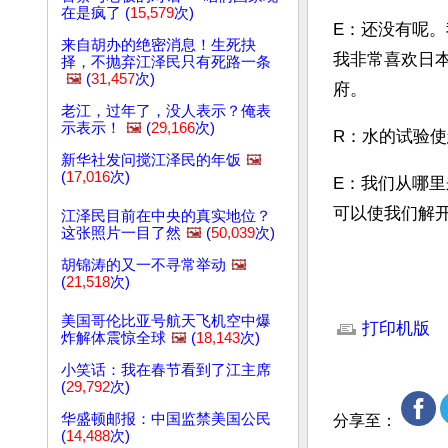
在是疯了 (
15,579
次)
E：还没有呢
来自胡办的绝密消息！生死抉
我非常喜欢日
择，不抛弃江泽民只有死路一条
🖼️
(
31,457
次)
府。
老江，过年了，没人表示？俺表
示表示！
🖼️
(
29,166
次)
R：水的试验
新华社发问搅江泽民的年饭
🖼️
(
17,016
次)
E：我们从哪
可以使我们解
江泽民目前在中央的真实地位？
这张照片一目了然
🖼️
(
50,039
次)
胡锦涛的又一不寻常举动
🖼️
(
21,518
次)
文章网址: http://w
美国哥伦比亚号航天飞机空中爆
打印机版
炸解体震惊全球
🖼️
(
18,143
次)
小笑话：我在春节看到了江主席
(
29,792
次)
华盛顿邮报：中国监禁美国公民
分享至：
(
14,488
次)