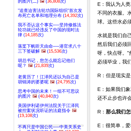
的图片(二)
🖼️
(
36,808
次)
E：我认为人
"追查迫害法轮功国际组织"首次发
不同的衣服。
布死亡名单和地理分布 (
14,392
次)
球。这些水必
我不否认这个事实──坚持修炼法
轮功就已经违反了中国的现时法
律 (
14,185
次)
水就是我们自
然后我们必须
落桨下帆听天由命──港官求八十
三下签破解
🖼️
(
15,536
次)
呀，快点呀。
胡总书记，您怎么能忘记他们
必须毕业，我
呢？
🖼️
(
21,839
次)
R：但是现实
老黄历了！江泽民还以为自己是
胡锦涛的婆婆呢
🖼️
(
24,795
次)
E：如果我们
思考中国的未来！一组不可思议
的图片
🖼️
(
40,840
次)
还不止步也许
美国伊利诺伊州法院关于江泽民
被控案状况听证的法庭指令
🖼️
R：
那么我们怎
(
19,108
次)
E：很简单，
不再只是中国公民──中美关系史