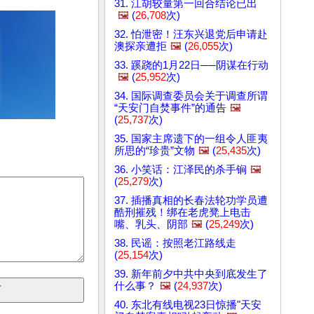
31. 江胡较量第一回合结论已出
🖼️
(
26,708
次)
32. 怕泄密！汪东兴退党后申请赴
澳探亲遭拒
🖼️
(
26,055
次)
33. 蹊跷的1月22日──阴谋在行动
🖼️
(
25,952
次)
34. 国际调查委员会关于调查所谓
“天安门自焚事件”的通告
🖼️
(
25,737
次)
35. 国家主席遗下的一组令人匪夷
所思的“珍贵”文物
🖼️
(
25,435
次)
36. 小笑话：江泽民的杀手锏
🖼️
(
25,279
次)
37. 插播真相的长春法轮功学员遭
酷刑摧残！绑在老虎凳上电击
嘴、乳头、阴部
🖼️
(
25,249
次)
38. 民谣：按照老江路线走
(
25,154
次)
39. 新年前夕中共中央到底发生了
什么事？
🖼️
(
24,937
次)
40. 东北有线电视23日惊播"天安