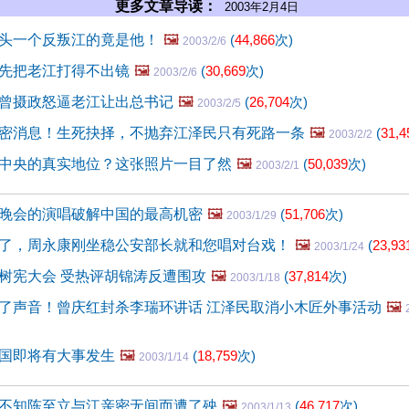
更多文章导读：
2003年2月4日
头一个反叛江的竟是他！
🖼️
(
44,866
次)
2003/2/6
先把老江打得不出镜
🖼️
(
30,669
次)
2003/2/6
曾摄政怒逼老江让出总书记
🖼️
(
26,704
次)
2003/2/5
密消息！生死抉择，不抛弃江泽民只有死路一条
🖼️
(
31,4
2003/2/2
中央的真实地位？这张照片一目了然
🖼️
(
50,039
次)
2003/2/1
晚会的演唱破解中国的最高机密
🖼️
(
51,706
次)
2003/1/29
了，周永康刚坐稳公安部长就和您唱对台戏！
🖼️
(
23,93
2003/1/24
树宪大会 受热评胡锦涛反遭围攻
🖼️
(
37,814
次)
2003/1/18
了声音！曾庆红封杀李瑞环讲话 江泽民取消小木匠外事活动
🖼️
国即将有大事发生
🖼️
(
18,759
次)
2003/1/14
不知陈至立与江亲密无间而遭了殃
🖼️
(
46,717
次)
2003/1/13