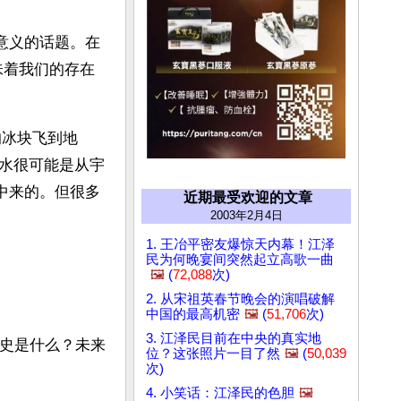
意义的话题。在
味着我们的存在
的冰块飞到地
水很可能是从宇
中来的。但很多
近期最受欢迎的文章
2003年2月4日
1. 王冶平密友爆惊天内幕！江泽
民为何晚宴间突然起立高歌一曲
🖼️
(
72,088
次)
2. 从宋祖英春节晚会的演唱破解
中国的最高机密
🖼️
(
51,706
次)
3. 江泽民目前在中央的真实地
历史是什么？未来
位？这张照片一目了然
🖼️
(
50,039
次)
4. 小笑话：江泽民的色胆
🖼️