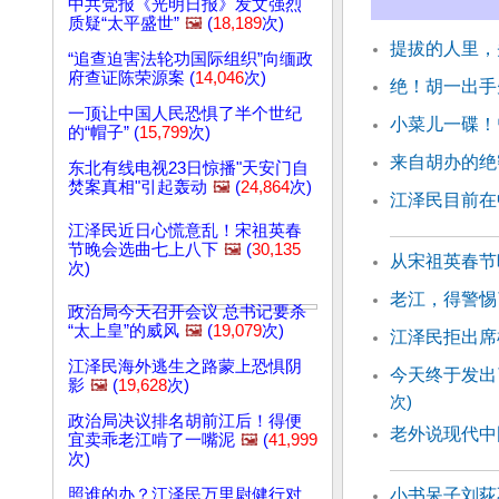
中共党报《光明日报》发文强烈
质疑“太平盛世”
🖼️
(
18,189
次)
提拔的人里，
“追查迫害法轮功国际组织”向缅政
府查证陈荣源案 (
14,046
次)
绝！胡一出手
一顶让中国人民恐惧了半个世纪
小菜儿一碟！
的“帽子” (
15,799
次)
来自胡办的绝
东北有线电视23日惊播"天安门自
焚案真相"引起轰动
🖼️
(
24,864
次)
江泽民目前在
江泽民近日心慌意乱！宋祖英春
节晚会选曲七上八下
🖼️
(
30,135
从宋祖英春节
次)
老江，得警惕
政治局今天召开会议 总书记要杀
“太上皇”的威风
🖼️
(
19,079
次)
江泽民拒出席
江泽民海外逃生之路蒙上恐惧阴
今天终于发出
影
🖼️
(
19,628
次)
次)
政治局决议排名胡前江后！得便
老外说现代中
宜卖乖老江啃了一嘴泥
🖼️
(
41,999
次)
照谁的办？江泽民万里尉健行对
小书呆子刘荻