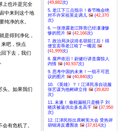
(
49,882
次)
球上也许是完全
5. 老江下三点指示！春节晚会绝
宙中来到这个地
对不许宋祖英走调儿
🖼️
(
42,370
次)
要纯净的水。
6. 一张泄露老江阵营已经凄凄惨
惨的照片
🖼️
(
42,166
次)
就是得到净化，
7. 政治局决议排名胡前江后！得
，来吧，快点
便宜卖乖老江啃了一嘴泥
🖼️
(
41,999
次)
轮回下去，我们
8. 腐声依旧！尉健行讲贪腐惊人
。
内情
🖼️
(
40,937
次)
9. 思考中国的未来！一组不可思
议的图片
🖼️
(
40,840
次)
10. 《英雄》？！江泽民亲自说服
尽头。如果我们
张艺谋为他树碑立传
🖼️
(
39,820
次)
11. 未遂！ 偷税漏税只是幌子 刘
晓庆被逼供出多名高干
🖼️
(
37,950
次)
12. 江泽民拒出席树宪大会 受热评
胡锦涛反遭围攻
🖼️
(
37,814
次)
不会有危机了。