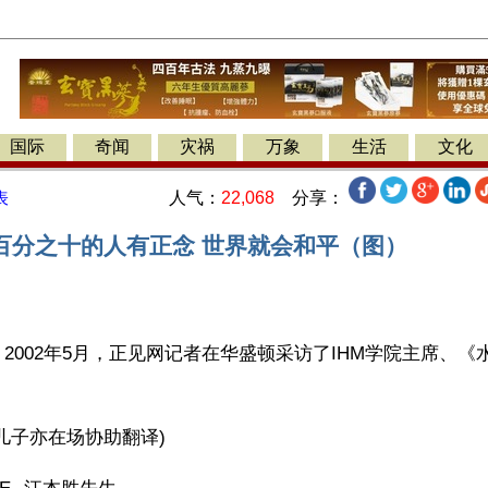
国际
奇闻
灾祸
万象
生活
文化
人气：
22,068
分享：
表
百分之十的人有正念 世界就会和平（图）
2002年5月，正见网记者在华盛顿采访了IHM学院主席、《
。
儿子亦在场协助翻译)