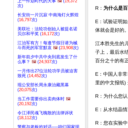
上一件划时代的大事
🖼️
(
19,372
次)
R：
为什么是百
长安街一片沉寂 中南海灯火辉煌
(
16,797
次)
E：试验证明
美联社：法轮功创始人被提名诺
体就会是好的
贝尔和平奖 (
16,172
次)
江治军有方！每逢节假日请为械
江本胜先生的儿
斗而死的军官默哀
🖼️
(
23,908
次)
子上，最后水结
新年前夕中共中央到底发生了什
百分之十的有
么事？
🖼️
(
24,937
次)
一月传出27位法轮功学员被迫害
E：中国人非
致死 (
14,452
次)
里的中文报纸)
现公安部长周永康治藏黑幕
(
20,075
次)
R：为什么您
当工作需要你出卖肉体时
🖼️
(
20,192
次)
E：从水结晶
令江泽民魂飞魄散的法律诉状
(
18,112
次)
R：您在实验
警察与老板的对话──咱们国家现