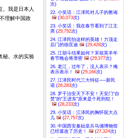
次)
征。我是日本人
22. 小笑话：江泽民对儿子的教诲
🖼️
(
30,073
次)
不理解中国政
23. 小笑话：我在春节看到了江主
席 (
29,792
次)
24. 江泽民怕这样的英雄！力顶走
后门的徐匡迪
🖼️
(
29,428
次)
25. 江胡斗结果如何？宋祖英羊年
奥秘。水的实验
春节晚会将泄密
🖼️
(
29,377
次)
26. 老江，过年了，没人表示？俺
表示表示！
🖼️
(
29,166
次)
27. 江泽民时代三大特征──新民
谣 (
28,283
次)
28. 罗干治安天下不安！天安门“自
焚”的“王进东”原来是个死刑犯！
🖼️
(
28,233
次)
29. 小笑话：江泽民的胸怀屁大点
儿
🖼️
(
27,757
次)
30. 中国西安秦始皇兵马俑博物馆
已经篡改了历史！
🖼️
(
27,324
次)