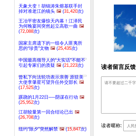
天象大变！胡锦涛朱熔基联手封
掉对准老江的镜头
🖼️
(
31,420
次)
王冶平密友爆惊天内幕！江泽民
为何晚宴间突然起立高歌一曲
🖼️
(
72,088
次)
国家主席遗下的一组令人匪夷所
思的“珍贵”文物
🖼️
(
25,435
次)
中国最高领导人的“大实话”不能不
引起专家们的质疑
🖼️
(
21,223
次)
读者留言反馈
曾私下向法轮功表示亲善 原驻美
大使李肇星可望升任外交部长
🖼️
(
17,525
次)
蹊跷的1月22日──阴谋在行动
🖼️
(
25,952
次)
江胡较量第一回合结论已出
🖼️
(
26,708
次)
读者暱称:
纽约“除夕”突然解禁
🖼️
(
15,847
次)