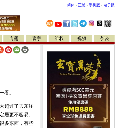
简体
-
正體
-
手机版
-
电子报
专题
寰宇
维权
视频
杂谈
一看。
大超过了去东洋
定居更不容易。
很多东西，有些