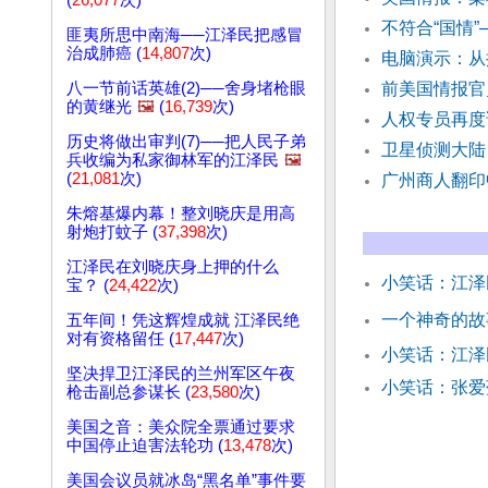
(
26,077
次)
不符合“国情
匪夷所思中南海──江泽民把感冒
治成肺癌 (
14,807
次)
电脑演示：从
八一节前话英雄(2)──舍身堵枪眼
前美国情报官
的黄继光
🖼️
(
16,739
次)
人权专员再度
历史将做出审判(7)──把人民子弟
卫星侦测大陆
兵收编为私家御林军的江泽民
🖼️
(
21,081
次)
广州商人翻印
朱熔基爆内幕！整刘晓庆是用高
射炮打蚊子 (
37,398
次)
江泽民在刘晓庆身上押的什么
小笑话：江泽
宝？ (
24,422
次)
一个神奇的故
五年间！凭这辉煌成就 江泽民绝
对有资格留任 (
17,447
次)
小笑话：江
坚决捍卫江泽民的兰州军区午夜
小笑话：张爱
枪击副总参谋长 (
23,580
次)
美国之音：美众院全票通过要求
中国停止迫害法轮功 (
13,478
次)
美国会议员就冰岛“黑名单”事件要