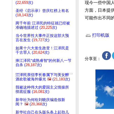
现今一些中国
(
22,659
次)
方面，日本提
圣经《启示录》曾庆红榜上有名
(
18,143
次)
可能作出不同
两千年前 江泽民的特征就已经被
准确地描述过 (
20,225
次)
文章网址: http://w
打印机版
当今世界性大事件正按这部大预
言在发生 (
19,727
次)
如果十六大发生政变！江泽民是
千古罪人 (
20,624
次)
分享至：
捧江泽民“成熟睿智”的何新八一节
自杀 (
28,187
次)
江泽民亲信李长春属下与美女醉
酒欢歌被海外爆光
🖼️
(
21,183
次)
我被这种伟大的爱国主义情操所
彻底征服 (
16,081
次)
新华社为何给刘晓庆编造假新
闻？
🖼️
(
20,368
次)
新华社自己在头版头条上起劲儿