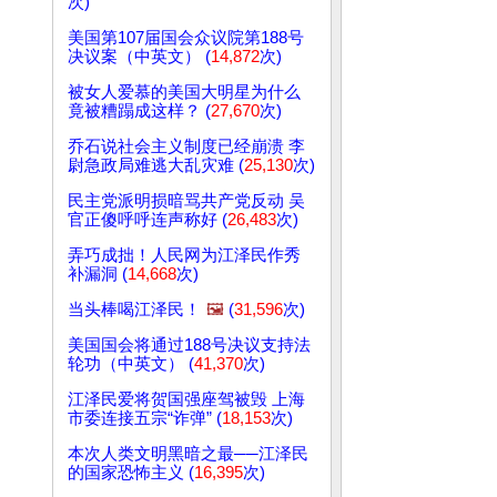
次)
美国第107届国会众议院第188号
决议案（中英文） (
14,872
次)
被女人爱慕的美国大明星为什么
竟被糟蹋成这样？ (
27,670
次)
乔石说社会主义制度已经崩溃 李
尉急政局难逃大乱灾难 (
25,130
次)
民主党派明损暗骂共产党反动 吴
官正傻呼呼连声称好 (
26,483
次)
弄巧成拙！人民网为江泽民作秀
补漏洞 (
14,668
次)
当头棒喝江泽民！
🖼️
(
31,596
次)
美国国会将通过188号决议支持法
轮功（中英文） (
41,370
次)
江泽民爱将贺国强座驾被毁 上海
市委连接五宗“诈弹” (
18,153
次)
本次人类文明黑暗之最──江泽民
的国家恐怖主义 (
16,395
次)