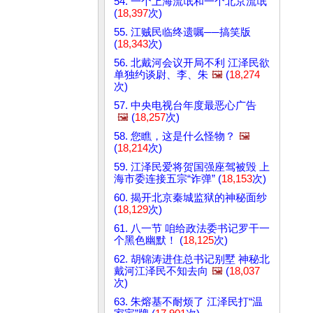
54. 一个上海流氓和一个北京流氓
(
18,397
次)
55. 江贼民临终遗嘱──搞笑版
(
18,343
次)
56. 北戴河会议开局不利 江泽民欲
单独约谈尉、李、朱
🖼️
(
18,274
次)
57. 中央电视台年度最恶心广告
🖼️
(
18,257
次)
58. 您瞧，这是什么怪物？
🖼️
(
18,214
次)
59. 江泽民爱将贺国强座驾被毁 上
海市委连接五宗“诈弹” (
18,153
次)
60. 揭开北京秦城监狱的神秘面纱
(
18,129
次)
61. 八一节 咱给政法委书记罗干一
个黑色幽默！ (
18,125
次)
62. 胡锦涛进住总书记别墅 神秘北
戴河江泽民不知去向
🖼️
(
18,037
次)
63. 朱熔基不耐烦了 江泽民打“温