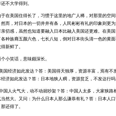
洋还不大学得到。
由于在美国住得长了，习惯于这里的地广人稀，对那里的空间
。然而，对日本的一切井井有条，人民彬彬有礼的印象则更为
有亲切感，虽然也知道要融入日本比融入美国还更难。在美国
了各种族裔五颜六色，七长八短，倒对日本街头清一色的黄面
觉得新鲜了。
两个小笑话，意味颇深长。
么美国经济如此发达？答：美国得天独厚，资源丰富，焉有不
本经济如此发达？答：日本地狭人稠，资源贫乏，不发达行吗
么中国人火气大，动不动就吵架？答：中国人太多，大家狭路
气当然大。又问：为什么日本人那么谦恭有礼？答：日本人口
，那还得了。