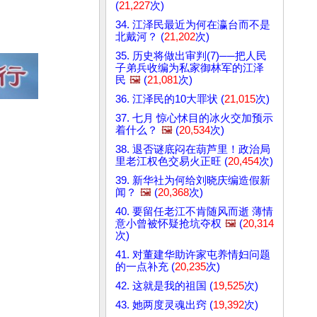
(
21,227
次)
34. 江泽民最近为何在瀛台而不是
北戴河？ (
21,202
次)
35. 历史将做出审判(7)──把人民
子弟兵收编为私家御林军的江泽
民
🖼️
(
21,081
次)
36. 江泽民的10大罪状 (
21,015
次)
37. 七月 惊心怵目的冰火交加预示
着什么？
🖼️
(
20,534
次)
38. 退否谜底闷在葫芦里！政治局
里老江权色交易火正旺 (
20,454
次)
39. 新华社为何给刘晓庆编造假新
闻？
🖼️
(
20,368
次)
40. 要留任老江不肯随风而逝 薄情
意小曾被怀疑抢坑夺权
🖼️
(
20,314
次)
41. 对董建华助许家屯养情妇问题
的一点补充 (
20,235
次)
42. 这就是我的祖国 (
19,525
次)
43. 她两度灵魂出窍 (
19,392
次)