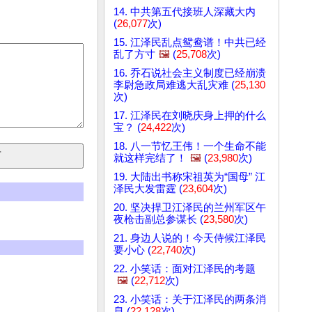
14. 中共第五代接班人深藏大内
(
26,077
次)
15. 江泽民乱点鸳鸯谱！中共已经
乱了方寸
🖼️
(
25,708
次)
16. 乔石说社会主义制度已经崩溃
李尉急政局难逃大乱灾难 (
25,130
次)
17. 江泽民在刘晓庆身上押的什么
宝？ (
24,422
次)
18. 八一节忆王伟！一个生命不能
就这样完结了！
🖼️
(
23,980
次)
19. 大陆出书称宋祖英为“国母” 江
泽民大发雷霆 (
23,604
次)
20. 坚决捍卫江泽民的兰州军区午
夜枪击副总参谋长 (
23,580
次)
21. 身边人说的！今天侍候江泽民
要小心 (
22,740
次)
22. 小笑话：面对江泽民的考题
🖼️
(
22,712
次)
23. 小笑话：关于江泽民的两条消
息 (
22,128
次)