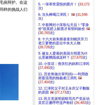
毛病辩护。在这
5. 一张举世震惊的图片！ (
33,172
次)
同样的挑战人们
6. 当头棒喝江泽民！
🖼️
(
31,596
次)
7. 中新网封小宋歌坛天后！“零身
价”祖英蹬上邮票才有明码标价
🖼️
(
30,765
次)
8. 十六大前朱熔基拿刘晓庆开刀
老江要整的是位中央大人物
(
28,726
次)
9. 被女人爱慕的美国大明星为什
么竟被糟蹋成这样？ (
27,670
次)
10. 小笑话：曾庆红的妈和江泽民
(
27,490
次)
11. 历史将做出审判(6)──利用政
府耍流氓的独裁者江泽民
🖼️
(
27,404
次)
12. 江泽民父子对王永庆父子翻脸
的原因
🖼️
(
27,173
次)
13. 民主党派明损暗骂共产党反动
吴官正傻呼呼连声称好 (
26,483
次)