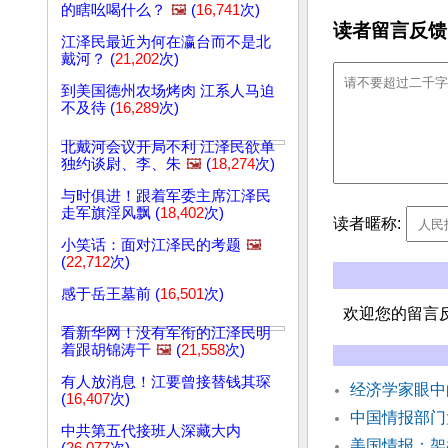
的瞎吆喝什么？
🖼️
(
16,741
次)
读者留言反馈
江泽民最近为何在瀛台而不是北
戴河？ (
21,202
次)
到美国德州农场烤肉 江系人马迫
不及待 (
16,289
次)
北戴河会议开局不利 江泽民欲单
独约谈尉、李、朱
🖼️
(
18,274
次)
与时俱进！跟着军委主席江泽民
走军旗淫风飘 (
18,402
次)
读者暱称:
小笑话：面对江泽民的考题
🖼️
(
22,712
次)
感于岳王墓前 (
16,501
次)
欢迎您的留言
看新华网！没有军衔的江泽民明
着跟胡锦涛干
🖼️
(
21,558
次)
有人放消息！江要曾接替钱其琛
经济学家眼
(
16,407
次)
中国情报部
中共第五代接班人深藏大内
美国情报：架