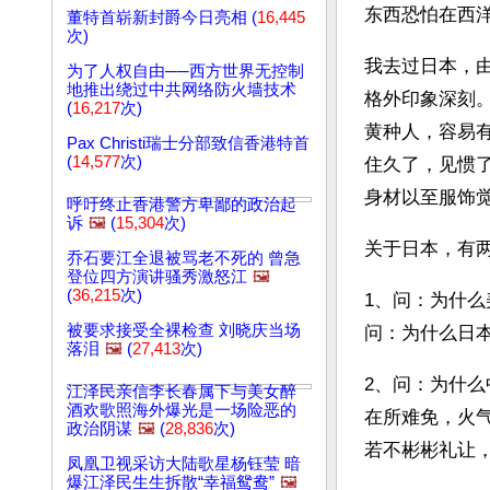
东西恐怕在西
董特首崭新封爵今日亮相 (
16,445
次)
我去过日本，
为了人权自由──西方世界无控制
地推出绕过中共网络防火墙技术
格外印象深刻
(
16,217
次)
黄种人，容易
Pax Christi瑞士分部致信香港特首
(
14,577
次)
住久了，见惯
身材以至服饰
呼吁终止香港警方卑鄙的政治起
诉
🖼️
(
15,304
次)
关于日本，有
乔石要江全退被骂老不死的 曾急
登位四方演讲骚秀激怒江
🖼️
(
36,215
次)
1、问：为什
被要求接受全裸检查 刘晓庆当场
问：为什么日
落泪
🖼️
(
27,413
次)
2、问：为什
江泽民亲信李长春属下与美女醉
酒欢歌照海外爆光是一场险恶的
在所难免，火
政治阴谋
🖼️
(
28,836
次)
若不彬彬礼让
凤凰卫视采访大陆歌星杨钰莹 暗
爆江泽民生生拆散“幸福鸳鸯”
🖼️