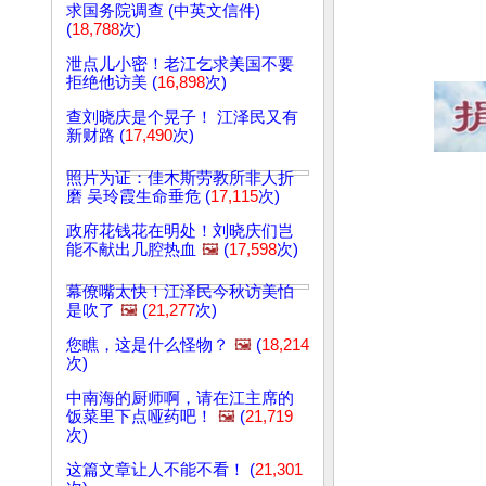
求国务院调查 (中英文信件)
(
18,788
次)
泄点儿小密！老江乞求美国不要
拒绝他访美 (
16,898
次)
查刘晓庆是个晃子！ 江泽民又有
新财路 (
17,490
次)
照片为证：佳木斯劳教所非人折
磨 吴玲霞生命垂危 (
17,115
次)
政府花钱花在明处！刘晓庆们岂
能不献出几腔热血
🖼️
(
17,598
次)
幕僚嘴太快！江泽民今秋访美怕
是吹了
🖼️
(
21,277
次)
您瞧，这是什么怪物？
🖼️
(
18,214
次)
中南海的厨师啊，请在江主席的
饭菜里下点哑药吧！
🖼️
(
21,719
次)
这篇文章让人不能不看！ (
21,301