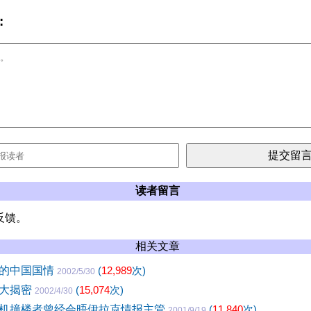
:
读者留言
反馈。
相关文章
中的中国国情
(
12,989
次)
2002/5/30
门大揭密
(
15,074
次)
2002/4/30
机撞楼者曾经会晤伊拉克情报主管
(
11,840
次)
2001/9/19