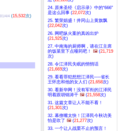
24. 原来圣经《启示录》中的“666”
是这么回事 (
22,072
次)
(
15,532
次)
01/4/4
25. 繁荣娼盛！井冈山上黄旗飘
(
22,042
次)
26. 网吧纵火案的真凶出炉
(
21,925
次)
27. 中南海的厨师啊，请在江主席
的饭菜里下点哑药吧！
🖼️
(
21,719
次)
28. 令江泽民失眠的悄悄话
(
21,669
次)
29. 看看罪犯想想江泽民──省长
王怀忠和他的女人们 (
21,658
次)
30. 看新华网！没有军衔的江泽民
明着跟胡锦涛干
🖼️
(
21,558
次)
31. 这篇文章让人不能不看！
(
21,301
次)
32. 幕僚嘴太快！江泽民今秋访美
怕是吹了
🖼️
(
21,277
次)
33. 一个让人战栗不止的预言！