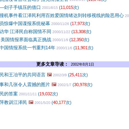
”──刽子手镇压的借口
(
11,015
次)
2001/8/15
撞机事件看江泽民利用百姓爱国情绪达到转移视线的险恶用心
20
员惊爆中国谍报系统秘幕
(
17,973
次)
2000/11/26
访华 江泽民自称国情不同
(
13,308
次)
2000/11/22
 美国情报界面临真正挑战
(
12,350
次)
2000/11/9
中国情报系统一书重判14年
(
11,901
次)
2000/11/6
更多文章导读：
2002年8月1日
民和王冶平的共同语言
🖼️
(
25,411
次)
2002/3/9
事和几张令人震撼的图片
🖼️
(
30,978
次)
2002/1/7
泽民的答案
(
19,032
次)
2001/11/11
萍教训江泽民
🖼️
(
40,177
次)
2001/5/20