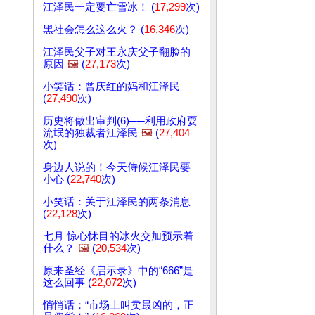
江泽民一定要亡雪冰！ (
17,299
次)
黑社会怎么这么火？ (
16,346
次)
江泽民父子对王永庆父子翻脸的
原因
🖼️
(
27,173
次)
小笑话：曾庆红的妈和江泽民
(
27,490
次)
历史将做出审判(6)──利用政府耍
流氓的独裁者江泽民
🖼️
(
27,404
次)
身边人说的！今天侍候江泽民要
小心 (
22,740
次)
小笑话：关于江泽民的两条消息
(
22,128
次)
七月 惊心怵目的冰火交加预示着
什么？
🖼️
(
20,534
次)
原来圣经《启示录》中的“666”是
这么回事 (
22,072
次)
悄悄话：“市场上叫卖最凶的，正