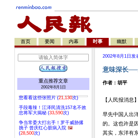
首页
要闻
内幕
时事
幽默
2002年8月1日
发
意味深长─
重点推荐文章
作者：胡平
2002年8月1日
您看看这些张照片 (
21,130
次)
【人民报消息
手段毒辣！江泽民清洗157名不效
忠将军大揭秘 (
33,590
次)
早先中国人出
争当常委大打出手！罗干威胁撂
的。这也许是
挑子 曾庆红心脏病入院
🖼️
其实，东洋有
(
28,500
次)