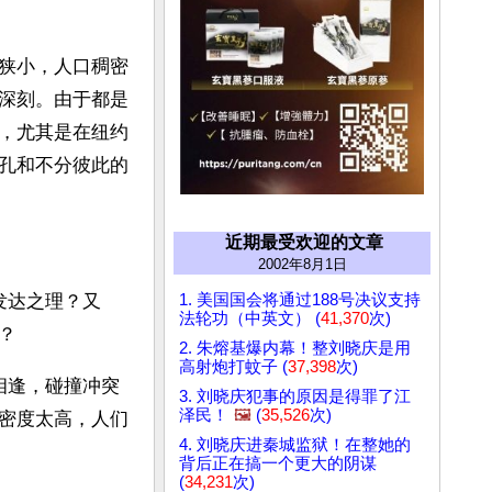
狭小，人口稠密
深刻。由于都是
，尤其是在纽约
孔和不分彼此的
近期最受欢迎的文章
2002年8月1日
1. 美国国会将通过188号决议支持
发达之理？又
法轮功（中英文） (
41,370
次)
？
2. 朱熔基爆内幕！整刘晓庆是用
高射炮打蚊子 (
37,398
次)
相逢，碰撞冲突
3. 刘晓庆犯事的原因是得罪了江
泽民！
🖼️
(
35,526
次)
密度太高，人们
4. 刘晓庆进秦城监狱！在整她的
背后正在搞一个更大的阴谋
(
34,231
次)