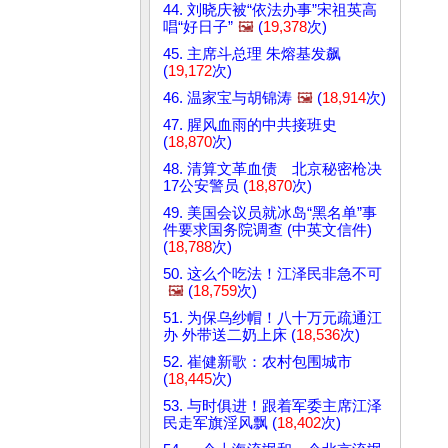
44. 刘晓庆被“依法办事”宋祖英高
唱“好日子”
🖼️
(
19,378
次)
45. 主席斗总理 朱熔基发飙
(
19,172
次)
46. 温家宝与胡锦涛
🖼️
(
18,914
次)
47. 腥风血雨的中共接班史
(
18,870
次)
48. 清算文革血债 北京秘密枪决
17公安警员 (
18,870
次)
49. 美国会议员就冰岛“黑名单”事
件要求国务院调查 (中英文信件)
(
18,788
次)
50. 这么个吃法！江泽民非急不可
🖼️
(
18,759
次)
51. 为保乌纱帽！八十万元疏通江
办 外带送二奶上床 (
18,536
次)
52. 崔健新歌：农村包围城市
(
18,445
次)
53. 与时俱进！跟着军委主席江泽
民走军旗淫风飘 (
18,402
次)